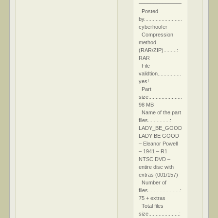
––––––––––––––––––––
Posted
by............................:
cyberhoofer
Compression
method
(RAR/ZIP).........:
RAR
File
validtion.......................:
yes!
Part
size............................:
98 MB
Name of the part
files...............:
LADY_BE_GOOD.part01.rar
LADY BE GOOD
– Eleanor Powell
– 1941 – R1
NTSC DVD –
entire disc with
extras (001/157)
Number of
files......................:
75 + extras
Total files
size.....................: