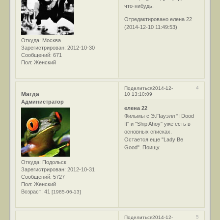
что-нибудь.
Отредактировано елена 22
(2014-12-10 11:49:53)
Откуда:
Москва
Зарегистрирован
: 2012-10-30
Сообщений:
671
Пол:
Женский
4
Поделиться
2014-12-
Магда
10 13:10:09
Администратор
елена 22
Фильмы с Э.Пауэлл "I Dood
It" и "Ship Ahoy" уже есть в
основных списках.
Остается еще "Lady Be
Good". Поищу.
Откуда:
Подольск
Зарегистрирован
: 2012-10-31
Сообщений:
5727
Пол:
Женский
Возраст:
41
[1985-06-13]
5
Поделиться
2014-12-