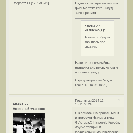
Возраст:
41
[1985-06-13]
Надеюсь четыре английских
фильма тоже кого-нибудь
заинтересуют.
елена 22
написал(а):
Только не будем
забывать про
мюзиклы.
Напишите, пожалуйста,
названия фильмов, которые
вы хотите увидеть.
Отредактировано Магда
(2014-12-10 03:49:26)
3
Поделиться
2014-12-
елена 22
10 11:46:26
Активный участник
Я к сожалению профан.Меня
интересует фильмы типа
Ф.Астора,Э.Пауэлл,Б.Кросби,Д.Келли
другие товарищи
leoder,keg38 и др. предложат