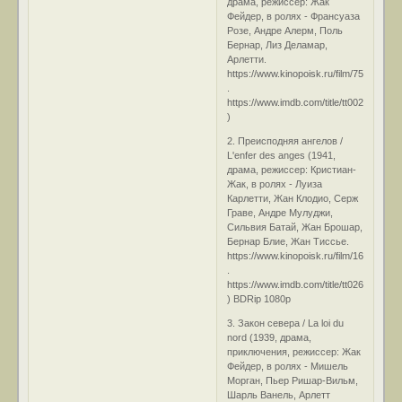
драма, режиссер: Жак
Фейдер, в ролях - Франсуаза
Розе, Андре Алерм, Поль
Бернар, Лиз Деламар,
Арлетти.
https://www.kinopoisk.ru/film/75403/
.
https://www.imdb.com/title/tt0026859/
)
2. Преисподняя ангелов /
L'enfer des anges (1941,
драма, режиссер: Кристиан-
Жак, в ролях - Луиза
Карлетти, Жан Клодио, Серж
Граве, Андре Мулуджи,
Сильвия Батай, Жан Брошар,
Бернар Блие, Жан Тиссье.
https://www.kinopoisk.ru/film/163570/
.
https://www.imdb.com/title/tt0268284/
) BDRip 1080р
3. Закон севера / La loi du
nord (1939, драма,
приключения, режиссер: Жак
Фейдер, в ролях - Мишель
Морган, Пьер Ришар-Вильм,
Шарль Ванель, Арлетт