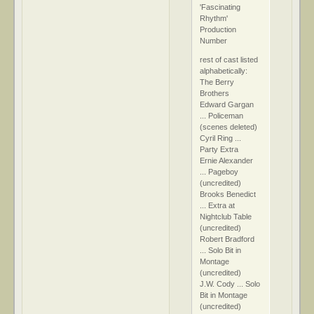
'Fascinating
Rhythm'
Production
Number
rest of cast listed
alphabetically:
The Berry
Brothers
Edward Gargan
... Policeman
(scenes deleted)
Cyril Ring ...
Party Extra
Ernie Alexander
... Pageboy
(uncredited)
Brooks Benedict
... Extra at
Nightclub Table
(uncredited)
Robert Bradford
... Solo Bit in
Montage
(uncredited)
J.W. Cody ... Solo
Bit in Montage
(uncredited)