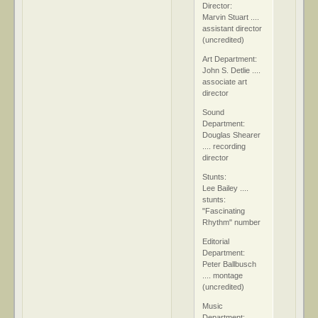
Director:
Marvin Stuart ....
assistant director
(uncredited)
Art Department:
John S. Detlie ....
associate art
director
Sound
Department:
Douglas Shearer
.... recording
director
Stunts:
Lee Bailey ....
stunts:
"Fascinating
Rhythm" number
Editorial
Department:
Peter Ballbusch
.... montage
(uncredited)
Music
Department: