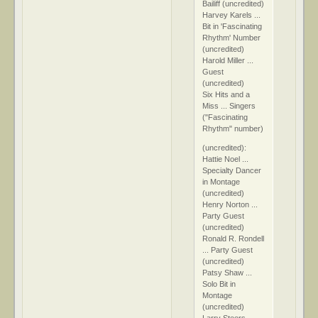
Bailiff (uncredited)
Harvey Karels ...
Bit in 'Fascinating
Rhythm' Number
(uncredited)
Harold Miller ...
Guest
(uncredited)
Six Hits and a
Miss ... Singers
("Fascinating
Rhythm" number)
(uncredited):
Hattie Noel ...
Specialty Dancer
in Montage
(uncredited)
Henry Norton ...
Party Guest
(uncredited)
Ronald R. Rondell
... Party Guest
(uncredited)
Patsy Shaw ...
Solo Bit in
Montage
(uncredited)