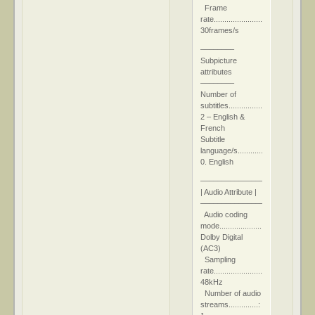
Frame
rate...........................:
30frames/s
––––––––
Subpicture
attributes
––––––––
Number of
subtitles....................:
2 – English &
French
Subtitle
language/s....................:
0. English
–––––––––––––––––––
| Audio Attribute |
–––––––––––––––––––
Audio coding
mode....................:
Dolby Digital
(AC3)
Sampling
rate........................:
48kHz
Number of audio
streams..............: