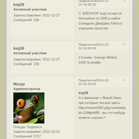
9
Поделиться
2014-12-
keg38
10 16:06:10
Активный участник
С ЭЛЕОНОР еще остается
Зарегистрирован
: 2012-12-27
Sensations of 1945 и найти
Сообщений:
236
Скандалы Джорджа Уайта в
хорошем качестве
10
Поделиться
2014-12-
keg38
10 16:08:03
Активный участник
Уточняю George White's
Зарегистрирован
: 2012-12-27
1935 Scandals
Сообщений:
236
11
Поделиться
2014-12-
Магда
10 16:33:02
Администратор
keg38
А о фильмах с Верой Линн,
про которые писали здесь -
http://movie1000.g3g.ru/viewtopic.php?
id=126#p4685
, вы что-нибудь
можете сказать?
Откуда:
Подольск
Зарегистрирован
: 2012-10-31
Сообщений:
5727