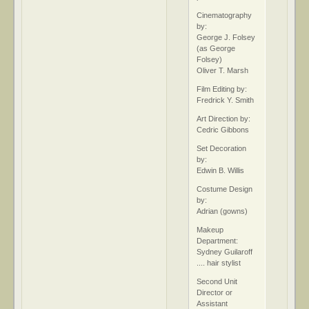
Cinematography
by:
George J. Folsey
(as George
Folsey)
Oliver T. Marsh
Film Editing by:
Fredrick Y. Smith
Art Direction by:
Cedric Gibbons
Set Decoration
by:
Edwin B. Willis
Costume Design
by:
Adrian (gowns)
Makeup
Department:
Sydney Guilaroff
.... hair stylist
Second Unit
Director or
Assistant