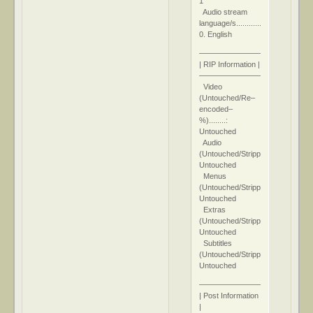
1
Audio stream
language/s..............:
0. English
–––––––––––––––––––
| RIP Information |
–––––––––––––––––––
Video
(Untouched/Re–
encoded–
%)........:
Untouched
Audio
(Untouched/Stripped)............:
Untouched
Menus
(Untouched/Stripped)............:
Untouched
Extras
(Untouched/Stripped/N/A).......:
Untouched
Subtitles
(Untouched/Stripped/Added)..:
Untouched
––––––––––––––––––––
| Post Information
|