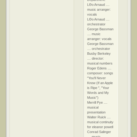
LΘo Arnaud ....
music arranger:
vocals
LΘo Arnaud ....
orchestrator
George Bassman
.... music
arranger: vocals
George Bassman
.... orchestrator
Busby Berkeley
.... director:
musical numbers
Roger Edens ....
composer: songs
"You'll Never
Know (If an Apple
is Ripe ", "Your
Words and My
Music")
Merrill Pye ....
musical
presentation
Walter Ruick ....
musical continuity
for eleanor powell
Conrad Salinger
.... music