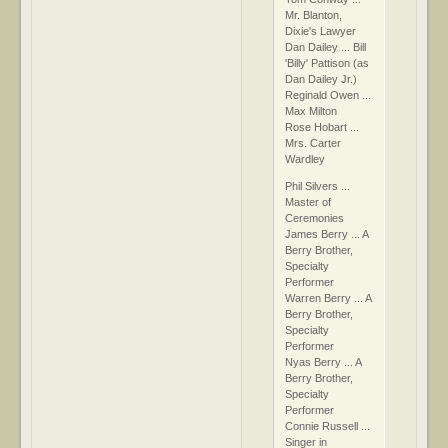
Mr. Blanton,
Dixie's Lawyer
Dan Dailey ... Bill
'Billy' Pattison (as
Dan Dailey Jr.)
Reginald Owen ...
Max Milton
Rose Hobart ...
Mrs. Carter
Wardley
Phil Silvers ...
Master of
Ceremonies
James Berry ... A
Berry Brother,
Specialty
Performer
Warren Berry ... A
Berry Brother,
Specialty
Performer
Nyas Berry ... A
Berry Brother,
Specialty
Performer
Connie Russell ...
Singer in