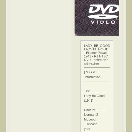
LADY_BE_GOOD
LADY BE GOOD
- Eleanor Powell -
1941 - R1 NTSC
DVD - entire disc
with extras
–––––––––––––––––––––––––––
| M O V I E
information |
–––––––––––––––––––––––––––
Title................................:
Lady Be Good
(1941)
Director.............................:
Norman Z.
McLeod
Release
year.........................: