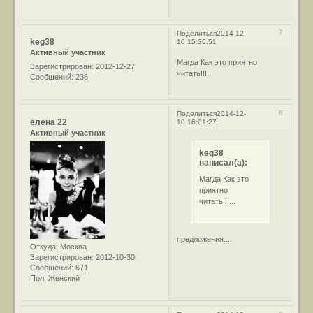
7
Поделиться
2014-12-
keg38
10 15:36:51
Активный участник
Магда Как это приятно
Зарегистрирован
: 2012-12-27
читать!!!...
Сообщений:
236
8
Поделиться
2014-12-
елена 22
10 16:01:27
Активный участник
keg38
написал(а):
Магда Как это
приятно
читать!!!...
предложения....
Откуда:
Москва
Зарегистрирован
: 2012-10-30
Сообщений:
671
Пол:
Женский