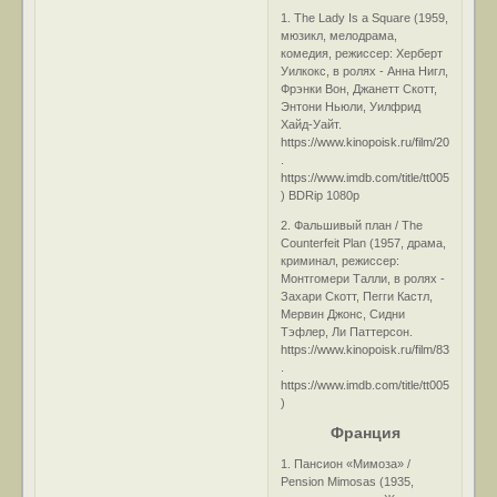
1. The Lady Is a Square (1959,
мюзикл, мелодрама,
комедия, режиссер: Херберт
Уилкокс, в ролях - Анна Нигл,
Фрэнки Вон, Джанетт Скотт,
Энтони Ньюли, Уилфрид
Хайд-Уайт.
https://www.kinopoisk.ru/film/201264/
.
https://www.imdb.com/title/tt0052986/
) BDRip 1080р
2. Фальшивый план / The
Counterfeit Plan (1957, драма,
криминал, режиссер:
Монтгомери Талли, в ролях -
Захари Скотт, Пегги Кастл,
Мервин Джонс, Сидни
Тэфлер, Ли Паттерсон.
https://www.kinopoisk.ru/film/83444/
.
https://www.imdb.com/title/tt0050267/
)
Франция
1. Пансион «Мимоза» /
Pension Mimosas (1935,