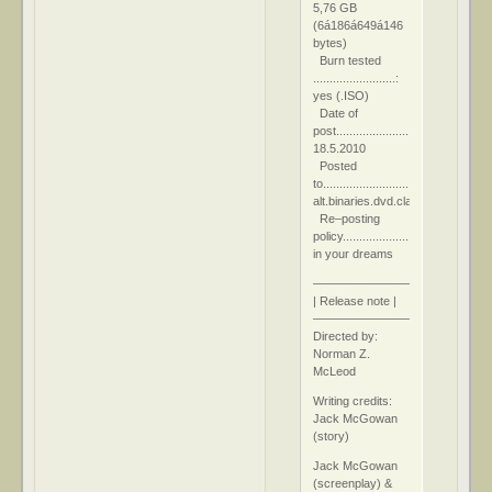
5,76 GB
(6á186á649á146
bytes)
Burn tested
.........................:
yes (.ISO)
Date of
post.........................:
18.5.2010
Posted
to............................:
alt.binaries.dvd.classics
Re–posting
policy....................:
in your dreams
––––––––––––––––
| Release note |
––––––––––––––––
Directed by:
Norman Z.
McLeod
Writing credits:
Jack McGowan
(story)
Jack McGowan
(screenplay) &