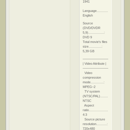
1941
Language.............................:
English
Source
(DVD/DVDR
5,9)..................:
DVD 9
Total movie's files
size...............:
5,39 GB
–––––––––––––––––––
| Video Attribute |
–––––––––––––––––––
Video
compression
mode...............:
MPEG–2
TV system
(NTSC/PAL).................:
NTSC
Aspect
ratio.........................:
4:3
Source picture
resolution............:
720x480