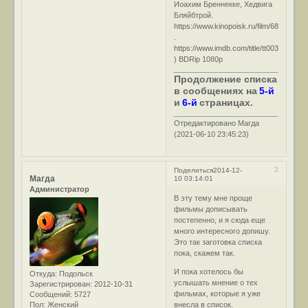
Иоахим Бреннекке, Хедвига
Бляйбтрой.
https://www.kinopoisk.ru/film/68561/
.
https://www.imdb.com/title/tt0033275/
) BDRip 1080р
Продолжение списка
в сообщениях на
5-й
и
6-й
страницах.
Отредактировано Магда
(2021-06-10 23:45:23)
2
Поделиться
2014-12-
Магда
10 03:14:01
Администратор
В эту тему мне проще
фильмы дописывать
постепенно, и я сюда еще
много интересного допишу.
Это так заготовка списка
пока, скажем так.
И пока хотелось бы
Откуда:
Подольск
услышать мнение о тех
Зарегистрирован
: 2012-10-31
фильмах, которые я уже
Сообщений:
5727
Пол:
Женский
внесла в список.