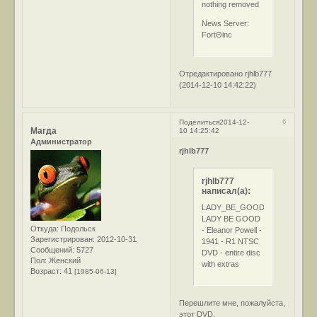
nothing removed
News Server:
FortΘinc
Отредактировано rjhlb777
(2014-12-10 14:42:22)
6
Поделиться
2014-12-
Магда
10 14:25:42
Администратор
rjhlb777
rjhlb777
написал(а):
LADY_BE_GOOD
LADY BE GOOD
Откуда:
Подольск
- Eleanor Powell -
Зарегистрирован
: 2012-10-31
1941 - R1 NTSC
Сообщений:
5727
DVD - entire disc
Пол:
Женский
with extras
Возраст:
41
[1985-06-13]
Перешлите мне, пожалуйста,
этот DVD.