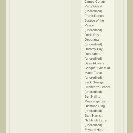
James Conaty ...
Party Guest
(uncredited)
Frank Darien ...
Justice of the
Peace
(uncredited)
Doris Day ...
Debutante
(uncredited)
Dorothy Fay ...
Debutante
(uncredited)
Bess Flowers ...
Banquet Guest at
Max's Table
(uncredited)
Jack George ...
Orchestra Leader
(uncredited)
Ben Hall ...
Messenger with
Diamond Ring
(uncredited)
Sam Harris ...
Nightclub Extra
(uncredited)
Edward Hearn ...