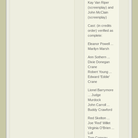
Kay Van Riper
(screenplay) and
John McClain
(screenplay)
Cast: (in credits
order) verified as
complete:
Eleanor Powell ...
Marilyn Marsh
Ann Sothern ...
Dixie Donegan
Crane
Robert Young ...
Edward 'Eddie'
Crane
Lionel Barrymore
... Judge
Murdock
John Carroll ...
Buddy Crawford
Red Skelton ...
Joe 'Red' Willet
Virginia O'Brien ...
Lull
Tom Conway ...