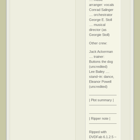
arranger: vocals
Conrad Salinger
.... orchestrator
George E. Stoll
.... musical
director (as
Georgie Stoll)
Other crew:
Jack Ackerman
.... trainer:
Buttons the dog
(uncredited)
Lee Bailey ....
stand–in: dance,
Eleanor Powell
(uncredited)
––––––––––––––––
| Plot summary |
––––––––––––––––
–––––––––––––––
| Ripper note |
–––––––––––––––
Ripped with
DVDFab 6.1.2.5 –