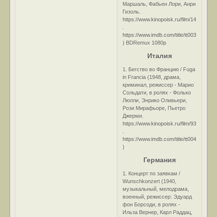
Маршаль, Фабьен Лори, Анри
Гизоль.
https://www.kinopoisk.ru/film/140355/
.
https://www.imdb.com/title/tt0031585/
) BDRemux 1080p
Италия
1. Бегство во Францию / Fuga
in Francia (1948, драма,
криминал, режиссер - Марио
Сольдати, в ролях - Фолько
Люлли, Энрико Оливьери,
Рози Мирафьоре, Пьетро
Джерми.
https://www.kinopoisk.ru/film/93447/
.
https://www.imdb.com/title/tt0040378/
)
Германия
1. Концерт по заявкам /
Wunschkonzert (1940,
музыкальный, мелодрама,
военный, режиссер: Эдуард
фон Борсоди, в ролях -
Ильза Вернер, Карл Раддац,