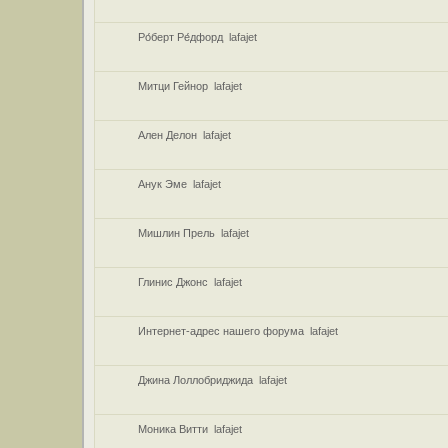
Ро́берт Ре́дфорд
lafajet
Митци Гейнор
lafajet
Ален Делон
lafajet
Анук Эме
lafajet
Мишлин Прель
lafajet
Глинис Джонс
lafajet
Интернет-адрес нашего форума
lafajet
Джина Лоллобриджида
lafajet
Моника Витти
lafajet