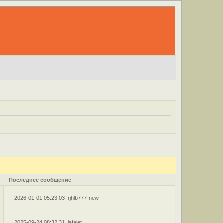
Последнее сообщение
2026-01-01 05:23:03
rjhlb777-new
2025-09-24 08:32:31
lafajet