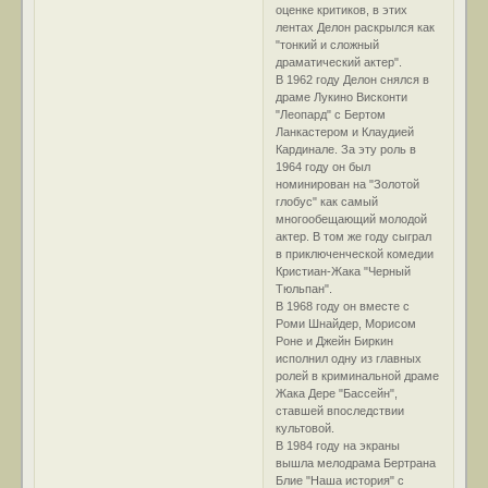
оценке критиков, в этих
лентах Делон раскрылся как
"тонкий и сложный
драматический актер".
В 1962 году Делон снялся в
драме Лукино Висконти
"Леопард" с Бертом
Ланкастером и Клаудией
Кардинале. За эту роль в
1964 году он был
номинирован на "Золотой
глобус" как самый
многообещающий молодой
актер. В том же году сыграл
в приключенческой комедии
Кристиан-Жака "Черный
Тюльпан".
В 1968 году он вместе с
Роми Шнайдер, Морисом
Роне и Джейн Биркин
исполнил одну из главных
ролей в криминальной драме
Жака Дере "Бассейн",
ставшей впоследствии
культовой.
В 1984 году на экраны
вышла мелодрама Бертрана
Блие "Наша история" с