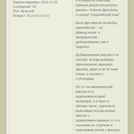
А я вчера по понятной
Зарегистрирован
: 2012-11-02
причине решил посмотреть
Сообщений:
24
фильм с Аленом Делолном,
Пол:
Мужской
и скачал "Сицилийский клан".
Возраст:
52
[1974-03-17]
Было две версии на выбор,
европейская - на
французском, и
американская -
дублированная, как я
подумал.
Дублированные версии я не
смотрю, всегда выбираю
оригинальную звуковую
дорожку, даже если не знаю
языка, и смотрю с
субтитрами.
Но тут на американской
версии есть
аудиокомментарий
киноведов, а я просто
обожаю такое, тщательно
выискиваю всегда копиии
именно с
аудиокомментариями, а то и
скачиваю их отдельно и
подклеиваю потом к фильму.