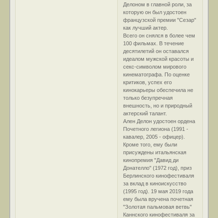
Делоном в главной роли, за
которую он был удостоен
французской премии "Сезар"
как лучший актер.
Всего он снялся в более чем
100 фильмах. В течение
десятилетий он оставался
идеалом мужской красоты и
секс-символом мирового
кинематографа. По оценке
критиков, успех его
кинокарьеры обеспечила не
только безупречная
внешность, но и природный
актерский талант.
Ален Делон удостоен ордена
Почетного легиона (1991 -
кавалер, 2005 - офицер).
Кроме того, ему были
присуждены итальянская
кинопремия "Давид ди
Донателло" (1972 год), приз
Берлинского кинофестиваля
за вклад в киноискусство
(1995 год). 19 мая 2019 года
ему была вручена почетная
"Золотая пальмовая ветвь"
Каннского кинофестиваля за