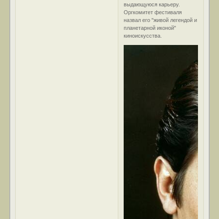
выдающуюся карьеру.
Оргкомитет фестиваля
назвал его "живой легендой и
планетарной иконой"
киноискусства.