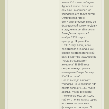
жизни. Об этом сообщило
Agence France-Presse со
ссылкой на совместное
заявление его троих детей.
Отмечается, что он
скончался в своем доме во
французской коммуне Души
в окружении детей и семьи.
Ален Делон родился 8
ноября 1935 года в
пригороде Парижа Со.
В 1957 году Ален Делон
дебютировал на большом
экране во второстепенной
роли в картине Ива Аллегре
"Когда вмешивается
женщина". В 1958 году
сыграл главную роль в
мелодраме Пьера Гаспар-
Юи "Кристина".
После выхода в прокат
триллера Рене Клемана "На
ярком солнце" (1959 год) и
драмы Лукино Висконти
"Рокко и его братья" (1960
год) он стал не только одним
из самых популярных
французских актеров. По