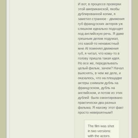
И вот, в процессе проверки
этой американской, якобы
дублированной копии, я
заметил странное - движения
губ французских актеров уж
слишком идеально подходят
под английскую речь. Я даже
грешным делом подумал,
это какой-то ненавистный
мне AI поменял движения
губ, я читал, что кому-то в
голову пришла такая идея.
Но все же, переделывать
целый фильм, зачем? Начал
выяснять, в чем же дело, и
оказалось, что на площадке
актеры снимали дубль на
французском, дубль на
английском, и потом из этих
дублей было смонтировано
практически два разных
фильма. Я нахожу этот факт
просто невероятным!!
The film was shot
in two versions:
with the actors