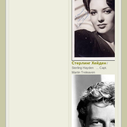
Стерлинг Хейден
/
Sterling Hayden ... Capt.
Martin Treleaven