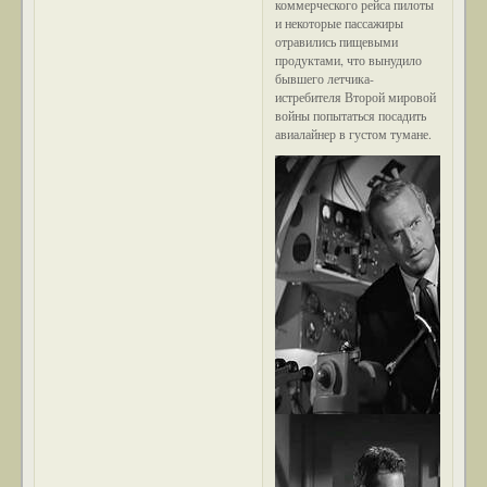
коммерческого рейса пилоты
и некоторые пассажиры
отравились пищевыми
продуктами, что вынудило
бывшего летчика-
истребителя Второй мировой
войны попытаться посадить
авиалайнер в густом тумане.