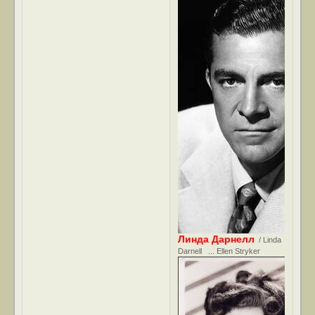
Линда Дарнелл
/ Linda
Darnell ... Ellen Stryker