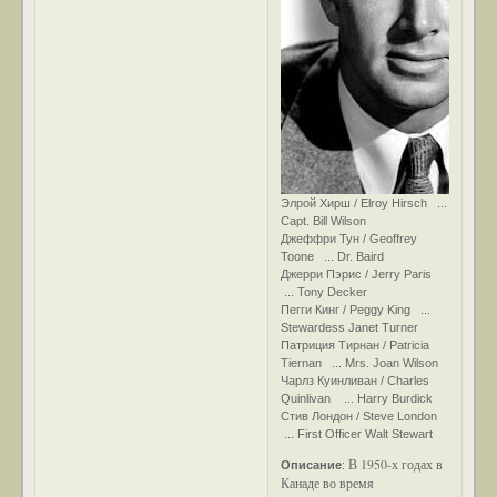
Элрой Хирш / Elroy Hirsch ...
Capt. Bill Wilson
Джеффри Тун / Geoffrey
Toone ... Dr. Baird
Джерри Пэрис / Jerry Paris
... Tony Decker
Пегги Кинг / Peggy King ...
Stewardess Janet Turner
Патриция Тирнан / Patricia
Tiernan ... Mrs. Joan Wilson
Чарлз Куинливан / Charles
Quinlivan ... Harry Burdick
Стив Лондон / Steve London
... First Officer Walt Stewart
В 1950-х годах в
Описание
:
Канаде во время