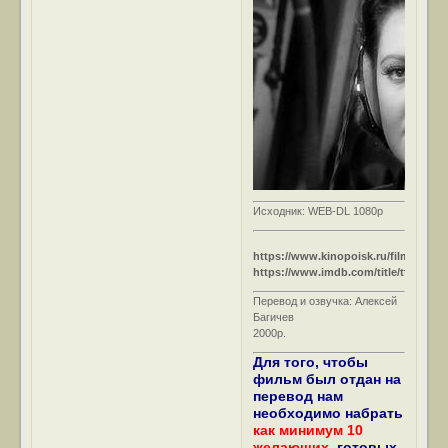
Исходник: WEB-DL 1080p
https://www.kinopoisk.ru/film/15501/
https://www.imdb.com/title/tt0051221
Перевод и озвучка: Алексей
Багичев
2000р.
Для того, чтобы
фильм был отдан на
перевод нам
необходимо набрать
как минимум 10
желающих,
готовых