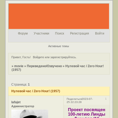
Форум
Участники
Поиск
Регистрация
Войти
Активные темы
Привет, Гость!
Войдите
или
зарегистрируйтесь
.
»
movie
»
Переведено/Озвучено
»
Нулевой час / Zero Hour!
(1957)
Страница:
1
Нулевой час / Zero Hour! (1957)
1
Поделиться
2023-07-
lafajet
25 22:23:28
Администратор
Проект посвящен
100-летию Линды