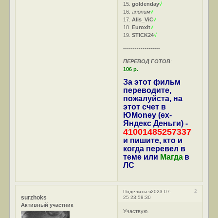
15.
goldenday
√
16.
аноним
√
17.
Alis_ViC
√
18.
Euroxit
√
19.
STICK24
√
-------------------
ПЕРЕВОД ГОТОВ
:
106 р.
За этот фильм
переводите,
пожалуйста, на
этот счет в
ЮMoney (ex-
Яндекс Деньги) -
41001485257337
и пишите, кто и
когда перевел в
теме или
Магда
в
ЛС
2
Поделиться
2023-07-
surzhoks
25 23:58:30
Активный участник
Участвую.