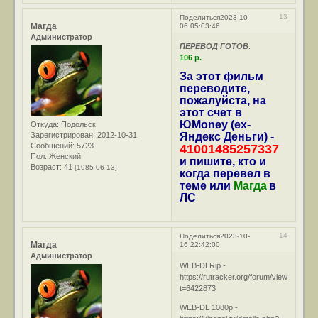
13
Поделиться
2023-10-
Магда
06 05:03:46
Администратор
ПЕРЕВОД ГОТОВ
:
106 р.
За этот фильм
переводите,
пожалуйста, на
этот счет в
ЮMoney (ex-
Откуда:
Подольск
Зарегистрирован
: 2012-10-31
Яндекс Деньги) -
Сообщений:
5723
41001485257337
Пол:
Женский
и пишите, кто и
Возраст:
41
[1985-06-13]
когда перевел в
теме или
Магда
в
ЛС
14
Поделиться
2023-10-
Магда
16 22:42:00
Администратор
WEB-DLRip -
https://rutracker.org/forum/viewtopic.ph
t=6422873
WEB-DL 1080p -