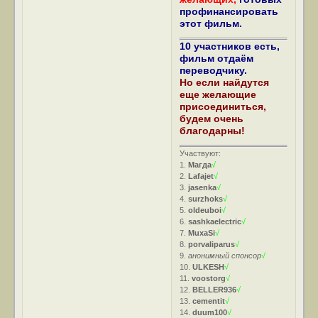
профинансировать
этот фильм.
10 участников есть,
фильм отдаём
переводчику.
Но если найдутся
еще желающие
присоединиться,
будем очень
благодарны!
Участвуют:
1.
Магда
√
2.
Lafajet
√
3.
jasenka
√
4.
surzhoks
√
5.
oldeuboi
√
6.
sashkaelectric
√
7.
MuxaSi
√
8.
porvaliparus
√
9.
анонимный спонсор
√
10.
ULKESH
√
11.
voostorg
√
12.
BELLER936
√
13.
cementit
√
14.
duum100
√