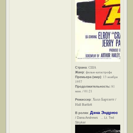
США
Страна
:
фильм-катастрофа
Жанр
:
13 ноября
Премьера (мир)
:
1957
81
Продолжительность:
мин. / 01:21
Холл Бартлетт /
Режиссер
:
Hall Bartlett
Дэна Эндрюс
В ролях
:
/ Dana Andrews ... Lt. Ted
Stryker