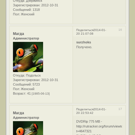
Откуда:
Дзержинск
Зарегистрирован
: 2012-10-31
Сообщений:
1318
Пол:
Женский
16
Поделиться
2014-01-
Магда
20 21:07:08
Администратор
surzhoks
Получено.
Откуда:
Подольск
Зарегистрирован
: 2012-10-31
Сообщений:
5723
Пол:
Женский
Возраст:
41
[1985-06-13]
17
Поделиться
2014-01-
Магда
20 22:53:42
Администратор
DVDRip 775 MB -
http://rutracker.org/forum/viewtopic.php
t=4647321