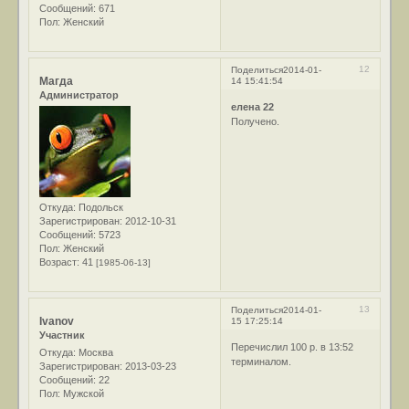
Сообщений:
671
Пол:
Женский
12
Поделиться
2014-01-
Магда
14 15:41:54
Администратор
елена 22
Получено.
Откуда:
Подольск
Зарегистрирован
: 2012-10-31
Сообщений:
5723
Пол:
Женский
Возраст:
41
[1985-06-13]
13
Поделиться
2014-01-
Ivanov
15 17:25:14
Участник
Перечислил 100 р. в 13:52
Откуда:
Москва
терминалом.
Зарегистрирован
: 2013-03-23
Сообщений:
22
Пол:
Мужской