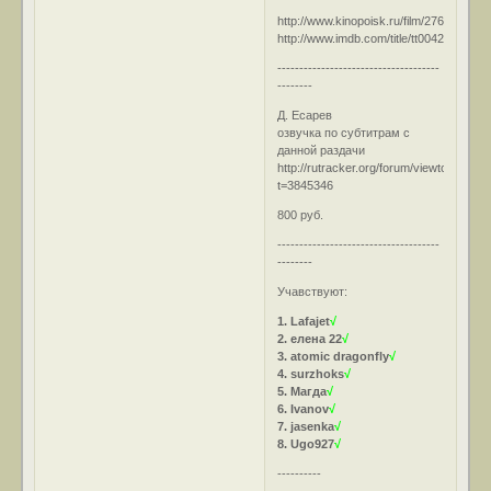
http://www.kinopoisk.ru/film/27644/
http://www.imdb.com/title/tt0042579/
-------------------------------------
--------
Д. Есарев
озвучка по субтитрам с
данной раздачи
http://rutracker.org/forum/viewtopic.php
t=3845346
800 руб.
-------------------------------------
--------
Учавствуют:
1. Lafajet
√
2. елена 22
√
3. atomic dragonfly
√
4. surzhoks
√
5. Магда
√
6. Ivanov
√
7. jasenka
√
8. Ugo927
√
----------