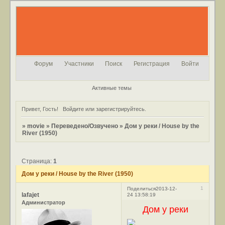
Форум
Участники
Поиск
Регистрация
Войти
Активные темы
Привет, Гость!
Войдите
или
зарегистрируйтесь
.
»
movie
»
Переведено/Озвучено
»
Дом у реки / House by the
River (1950)
Страница:
1
Дом у реки / House by the River (1950)
1
Поделиться
2013-12-
lafajet
24 13:58:19
Администратор
Дом у реки