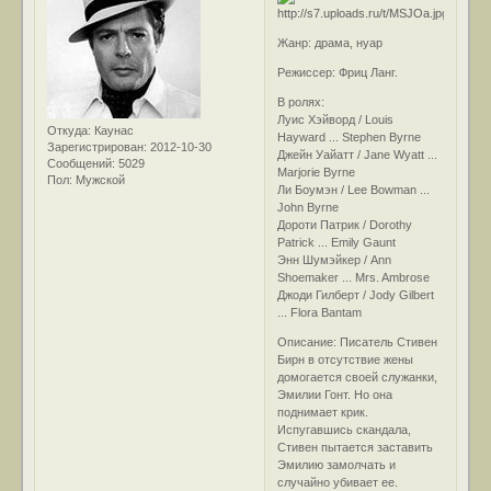
Жанр: драма, нуар
Режиссер: Фриц Ланг.
В ролях:
Луис Хэйворд / Louis
Откуда:
Каунас
Hayward ... Stephen Byrne
Зарегистрирован
: 2012-10-30
Джейн Уайатт / Jane Wyatt ...
Сообщений:
5029
Marjorie Byrne
Пол:
Мужской
Ли Боумэн / Lee Bowman ...
John Byrne
Дороти Патрик / Dorothy
Patrick ... Emily Gaunt
Энн Шумэйкер / Ann
Shoemaker ... Mrs. Ambrose
Джоди Гилберт / Jody Gilbert
... Flora Bantam
Описание: Писатель Стивен
Бирн в отсутствие жены
домогается своей служанки,
Эмилии Гонт. Но она
поднимает крик.
Испугавшись скандала,
Стивен пытается заставить
Эмилию замолчать и
случайно убивает ее.