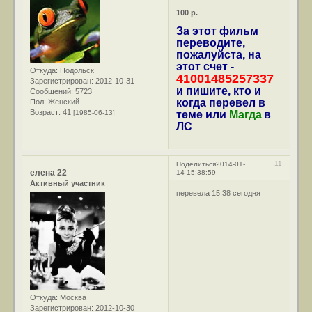
100 р.
За этот фильм
переводите,
пожалуйста, на
этот счет -
Откуда:
Подольск
41001485257337
Зарегистрирован
: 2012-10-31
и пишите, кто и
Сообщений:
5723
когда перевел в
Пол:
Женский
Возраст:
41
[1985-06-13]
теме или
Магда
в
ЛС
11
Поделиться
2014-01-
елена 22
14 15:38:59
Активный участник
перевела 15.38 сегодня
Откуда:
Москва
Зарегистрирован
: 2012-10-30