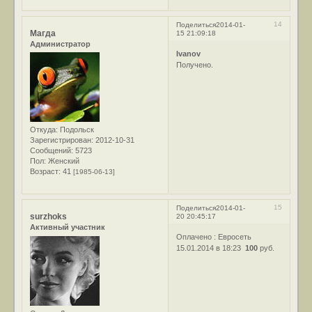
14
Поделиться
2014-01-
Магда
15 21:09:18
Администратор
Ivanov
Получено.
Откуда:
Подольск
Зарегистрирован
: 2012-10-31
Сообщений:
5723
Пол:
Женский
Возраст:
41
[1985-06-13]
15
Поделиться
2014-01-
surzhoks
20 20:45:17
Активный участник
Оплачено : Евросеть
15.01.2014 в 18:23
100
руб.