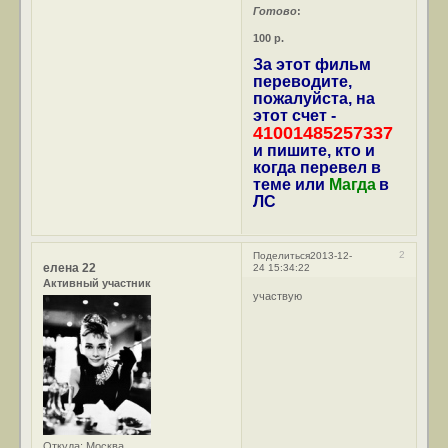
Готово
:
100 р.
За этот фильм
переводите,
пожалуйста, на
этот счет -
41001485257337
и пишите, кто и
когда перевел в
теме или
Магда
в
ЛС
2
Поделиться
2013-12-
елена 22
24 15:34:22
Активный участник
участвую
Откуда:
Москва