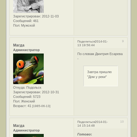
Зарегистрирован
: 2012-11-03
Сообщений:
461
Пол:
Мужской
9
Поделиться
2014-01-
Магда
13 19:56:44
Администратор
По словам Дмитрия Есарева
-
Завтра пришлю
"Дом у реки"
Откуда:
Подольск
Зарегистрирован
: 2012-10-31
Сообщений:
5723
Пол:
Женский
Возраст:
41
[1985-06-13]
10
Поделиться
2014-01-
Магда
14 15:14:48
Администратор
Готово
: