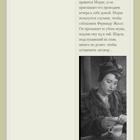
нравится Морис, и он
приглашает его проводить
вечера к себе домой. Морис
пользуется случаем, чтобы
соблазнить Фернанду Жоссе.
Он призывает ее убить мужа,
подлив ему яд в чай. Шарль,
подслушавший их план,
ничего не делает, чтобы
остановить заговор...