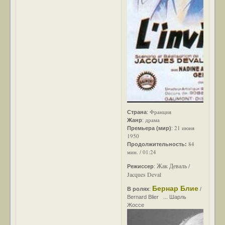
Франция
Страна
:
драма
Жанр
:
21 июня
Премьера (мир)
:
1950
84
Продолжительность:
мин. / 01:24
Жак Деваль /
Режиссер
:
Jacques Deval
Бернар Блие
В ролях
:
/
Bernard Blier ... Шарль
Жоссе