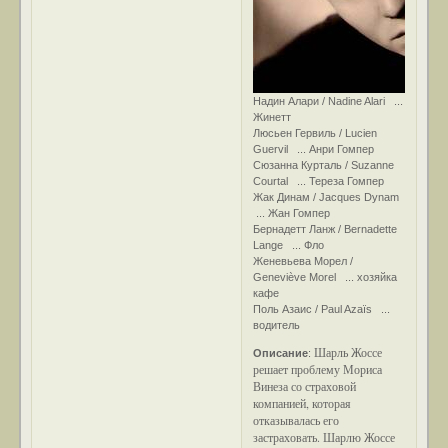
Надин Алари / Nadine Alari ...
Жинетт
Люсьен Гервиль / Lucien
Guervil ... Анри Гомпер
Сюзанна Курталь / Suzanne
Courtal ... Тереза Гомпер
Жак Динам / Jacques Dynam
... Жан Гомпер
Бернадетт Ланж / Bernadette
Lange ... Фло
Женевьева Морел /
Geneviève Morel ... хозяйка
кафе
Поль Азаис / Paul Azaïs ...
водитель
Шарль Жоссе
Описание
:
решает проблему Мориса
Винеза со страховой
компанией, которая
отказывалась его
застраховать. Шарлю Жоссе