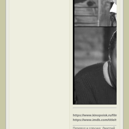
https://www.kinopoisk.ru/film/222078
https://www.imdb.com/title/tt0157831
Перевод и озвучка: Дмитрий