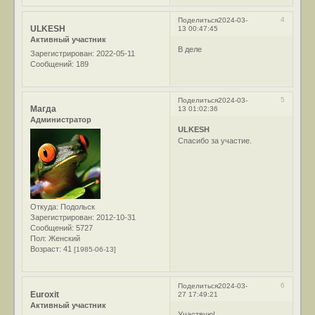
4
Поделиться
2024-03-
ULKESH
13 00:47:45
Активный участник
В деле
Зарегистрирован
: 2022-05-11
Сообщений:
189
5
Поделиться
2024-03-
Магда
13 01:02:36
Администратор
ULKESH
Спасибо за участие.
Откуда:
Подольск
Зарегистрирован
: 2012-10-31
Сообщений:
5727
Пол:
Женский
Возраст:
41
[1985-06-13]
6
Поделиться
2024-03-
Euroxit
27 17:49:21
Активный участник
Участвую!