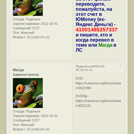
переводите,
пожалуйста, на
этот счет в
ЮMoney (ex-
Откуда:
Подольск
Зарегистрирован
: 2012-10-31
Яндекс Деньги) -
Сообщений:
5727
41001485257337
Пол:
Женский
и пишите, кто и
Возраст:
41
[1985-06-13]
когда перевел в
теме или
Магда
в
ЛС
9
Поделиться
2024-04-
Магда
30 22:51:21
Администратор
DVD -
https://rutracker.org/forum/viewtopic.ph
t=6521394
DVDRip -
https://rutracker.org/forum/viewtopic.ph
t=6521132
Откуда:
Подольск
Зарегистрирован
: 2012-10-31
Сообщений:
5727
Пол:
Женский
Возраст:
41
[1985-06-13]