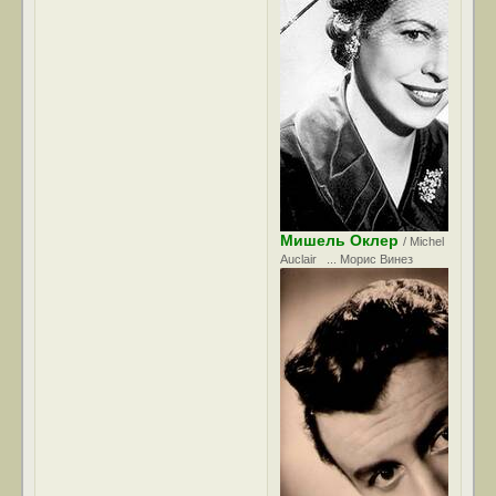
Мишель Оклер
/ Michel
Auclair ... Морис Винез