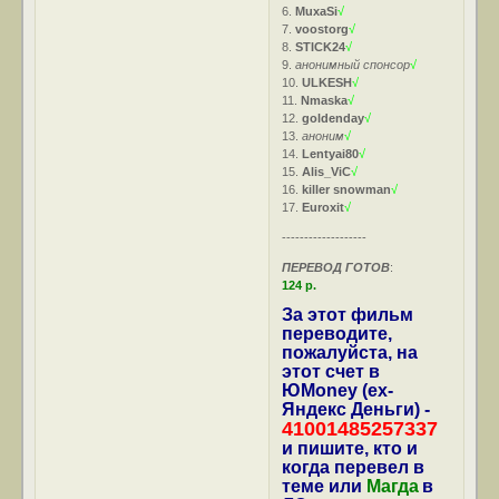
6.
MuxaSi
√
7.
voostorg
√
8.
STICK24
√
9.
анонимный спонсор
√
10.
ULKESH
√
11.
Nmaska
√
12.
goldenday
√
13.
аноним
√
14.
Lentyai80
√
15.
Alis_ViC
√
16.
killer snowman
√
17.
Euroxit
√
-------------------
ПЕРЕВОД ГОТОВ
:
124 р.
За этот фильм
переводите,
пожалуйста, на
этот счет в
ЮMoney (ex-
Яндекс Деньги) -
41001485257337
и пишите, кто и
когда перевел в
теме или
Магда
в