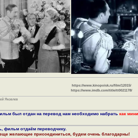
https://www.kinopoisk.ru/film/12015/
https://www.imdb.com/title/tt0021178/
сей Яковлев
фильм был отдан на перевод нам необходимо набрать
как мин
ь, фильм отдаём переводчику.
 еще желающие присоединиться, будем очень благодарны!