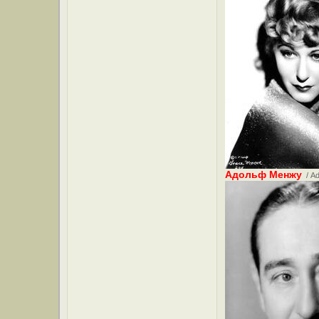
Адольф Менжу
/ Ad