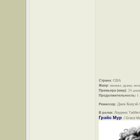
США
Страна
:
мюзикл, драма, ме
Жанр
:
24 дека
Премьера (мир)
:
1
Продолжительность:
Джек Конуэй /
Режиссер
:
В ролях
: Лоуренс Тиббет
Грэйс Мур
/ Grace Mo