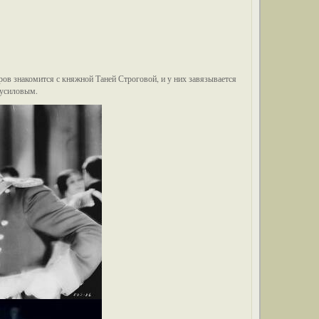
ов знакомится с княжной Таней Строговой, и у них завязывается
русиловым.