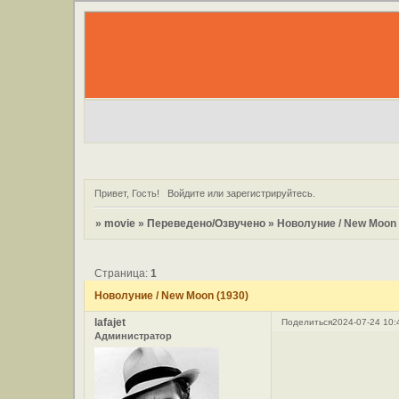
Привет, Гость!
Войдите
или
зарегистрируйтесь
.
»
movie
»
Переведено/Озвучено
»
Новолуние / New Moon 
Страница:
1
Новолуние / New Moon (1930)
lafajet
Поделиться
2024-07-24 10:
Администратор