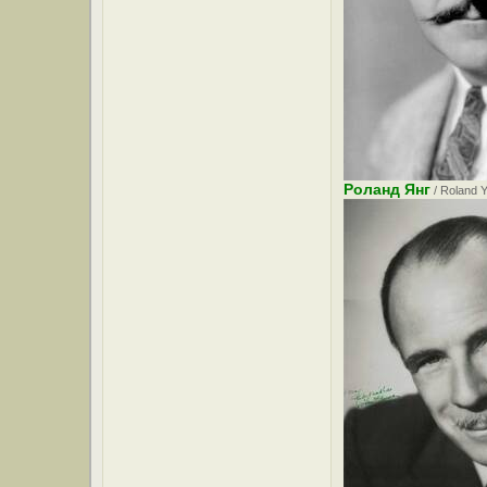
Роланд Янг
/ Roland 