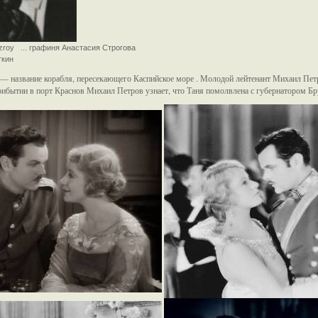
tzroy ... графиня Анастасия Строгова
ткин
— название корабля, пересекающего Каспийское море . Молодой лейтенант Михаил Петр
рибытии в порт Краснов Михаил Петров узнает, что Таня помолвлена с губернатором Б