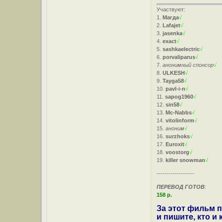
Участвуют:
1.
Магда
√
2.
Lafajet
√
3.
jasenka
√
4.
exact
√
5.
sashkaelectric
√
6.
porvaliparus
√
7.
анонимный спонсор
√
8.
ULKESH
√
9.
Tayga58
√
10.
pavl-i-n
√
11.
sapog1960
√
12.
sin58
√
13.
Mc-Nabbs
√
14.
vitolinform
√
15.
аноним
√
16.
surzhoks
√
17.
Euroxit
√
18.
voostorg
√
19.
killer snowman
√
-------------------
ПЕРЕВОД ГОТОВ
:
158 р.
За этот фильм п
и пишите, кто и