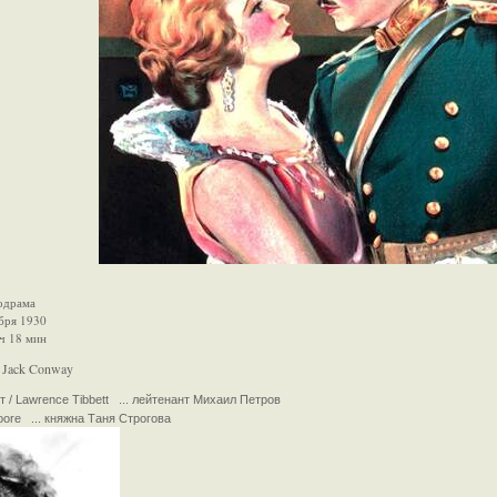
лодрама
бря 1930
 ч 18 мин
 Jack Conway
т / Lawrence Tibbett ... лейтенант Михаил Петров
ore ... княжна Таня Строгова