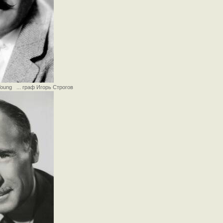
Young ... граф Игорь Строгов