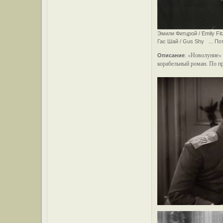
Эмили Фитцрой / Emily Fi
Гас Шай / Gus Shy ... По
«Новолуние» 
Описание
:
корабельный роман. По п