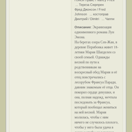
... Тереза Сюрпрен
Фред Джонсон / Fred
Johnson ... костоправ
Дмитрий / Dimitri ... Чаппи
Экранизация
Описание
:
одноименного романа Луи
Эмона.
На берегах озера Сен-Жан, в
деревне Перибонка живет 18-
летняя Мария Шапделен со
своей семьей. Однажды
весной по пути к
родственникам на
воскресный обед Мария и её
отец повстречались с
лесорубом Франсуа Паради,
давним знакомым её отца. Он
покорил сердце девушки, и
она, полная надежд, мечтала
последовать за Франсуа,
который пообещал жениться
на ней весной. Мария
молилась, чтобы с ним
ничего не случилось плохого,
чтобы у него была удача в
делах и чтобы он вернулся,