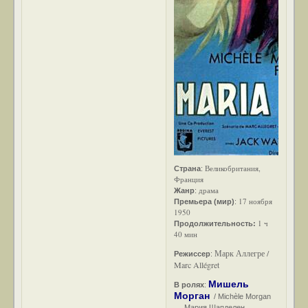
Великобритания,
Страна
:
Франция
драма
Жанр
:
17 ноября
Премьера (мир)
:
1950
1 ч
Продолжительность:
40 мин
Марк Аллегре /
Режиссер
:
Marc Allégret
Мишель
В ролях
:
Морган
/ Michèle Morgan
... Мария Шапделен