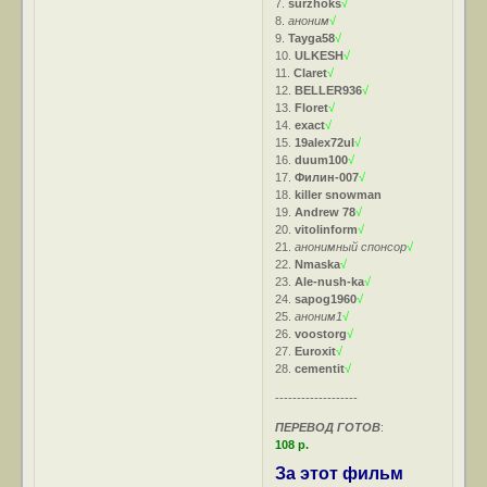
7.
surzhoks
√
8.
аноним
√
9.
Tayga58
√
10.
ULKESH
√
11.
Claret
√
12.
BELLER936
√
13.
Floret
√
14.
exact
√
15.
19alex72ul
√
16.
duum100
√
17.
Филин-007
√
18.
killer snowman
19.
Andrew 78
√
20.
vitolinform
√
21.
анонимный спонсор
√
22.
Nmaska
√
23.
Ale-nush-ka
√
24.
sapog1960
√
25.
аноним1
√
26.
voostorg
√
27.
Euroxit
√
28.
cementit
√
-------------------
ПЕРЕВОД ГОТОВ
:
108 р.
За этот фильм