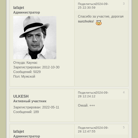
3
Поделиться
2024-09-
lafajet
25 22:30:59
Администратор
Спасибо за участие, дорогая
surzhoks
!
Откуда:
Каунас
Зарегистрирован
: 2012-10-30
Сообщений:
5029
Пол:
Мужской
4
Поделиться
2024-09-
ULKESH
28 12:24:12
Активный участник
Оккай. +++
Зарегистрирован
: 2022-05-11
Сообщений:
189
5
Поделиться
2024-09-
lafajet
28 12:47:55
Администратор