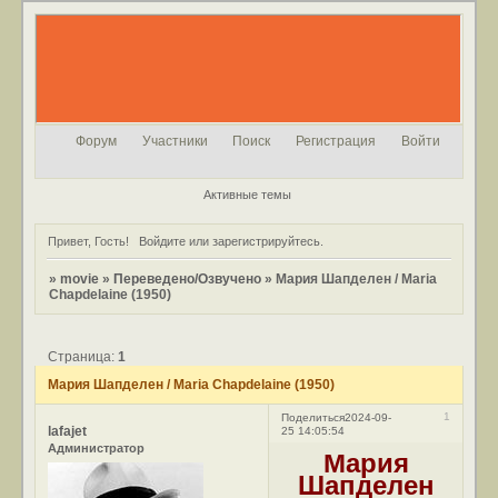
Форум
Участники
Поиск
Регистрация
Войти
Активные темы
Привет, Гость!
Войдите
или
зарегистрируйтесь
.
»
movie
»
Переведено/Озвучено
»
Мария Шапделен / Maria
Chapdelaine (1950)
Страница:
1
Мария Шапделен / Maria Chapdelaine (1950)
1
Поделиться
2024-09-
lafajet
25 14:05:54
Администратор
Мария
Шапделен