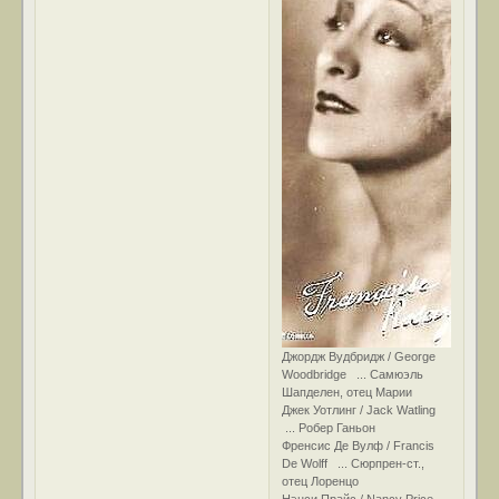
Джордж Вудбридж / George
Woodbridge ... Самюэль
Шапделен, отец Марии
Джек Уотлинг / Jack Watling
... Робер Ганьон
Френсис Де Вулф / Francis
De Wolff ... Сюрпрен-ст.,
отец Лоренцо
Нэнси Прайс / Nancy Price