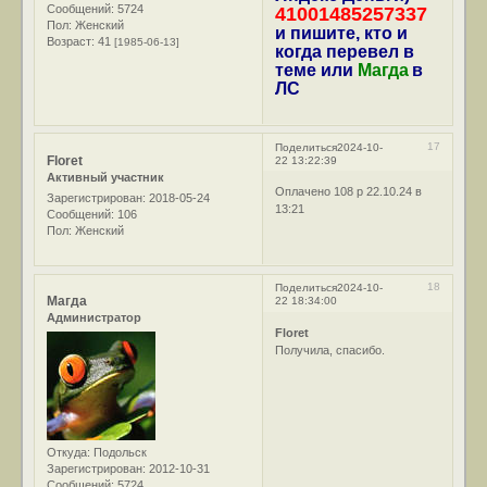
Сообщений:
5724
41001485257337
Пол:
Женский
и пишите, кто и
Возраст:
41
[1985-06-13]
когда перевел в
теме или
Магда
в
ЛС
17
Поделиться
2024-10-
Floret
22 13:22:39
Активный участник
Оплачено 108 р 22.10.24 в
Зарегистрирован
: 2018-05-24
13:21
Сообщений:
106
Пол:
Женский
18
Поделиться
2024-10-
Магда
22 18:34:00
Администратор
Floret
Получила, спасибо.
Откуда:
Подольск
Зарегистрирован
: 2012-10-31
Сообщений:
5724