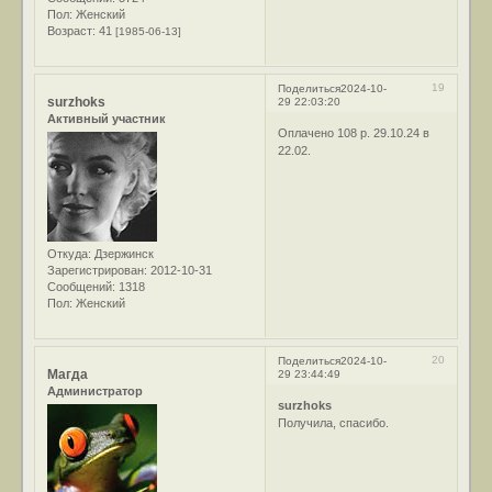
Пол:
Женский
Возраст:
41
[1985-06-13]
19
Поделиться
2024-10-
surzhoks
29 22:03:20
Активный участник
Оплачено 108 р. 29.10.24 в
22.02.
Откуда:
Дзержинск
Зарегистрирован
: 2012-10-31
Сообщений:
1318
Пол:
Женский
20
Поделиться
2024-10-
Магда
29 23:44:49
Администратор
surzhoks
Получила, спасибо.