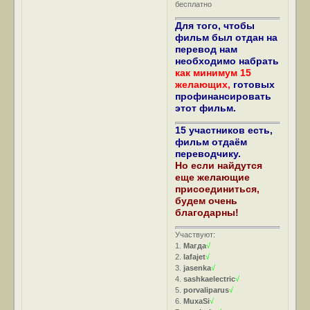
бесплатно
Для того, чтобы
фильм был отдан на
перевод нам
необходимо набрать
как минимум 15
желающих,
готовых
профинансировать
этот фильм.
15 участников есть,
фильм отдаём
переводчику.
Но если найдутся
еще желающие
присоединиться,
будем очень
благодарны!
Участвуют:
1.
Магда
√
2.
lafajet
√
3.
jasenka
√
4.
sashkaelectric
√
5.
porvaliparus
√
6.
MuxaSi
√