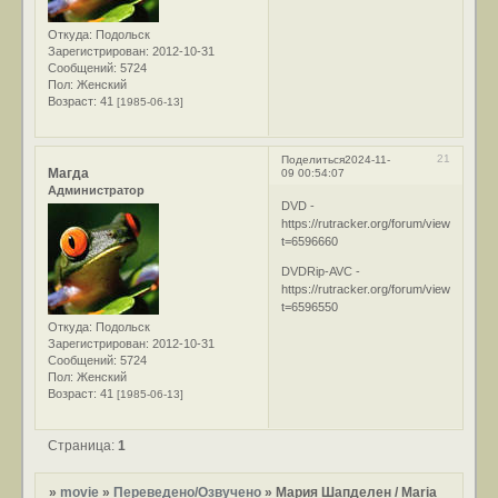
Откуда:
Подольск
Зарегистрирован
: 2012-10-31
Сообщений:
5724
Пол:
Женский
Возраст:
41
[1985-06-13]
21
Поделиться
2024-11-
Магда
09 00:54:07
Администратор
DVD -
https://rutracker.org/forum/viewtopic.ph
t=6596660
DVDRip-AVC -
https://rutracker.org/forum/viewtopic.ph
t=6596550
Откуда:
Подольск
Зарегистрирован
: 2012-10-31
Сообщений:
5724
Пол:
Женский
Возраст:
41
[1985-06-13]
Страница:
1
»
movie
»
Переведено/Озвучено
»
Мария Шапделен / Maria