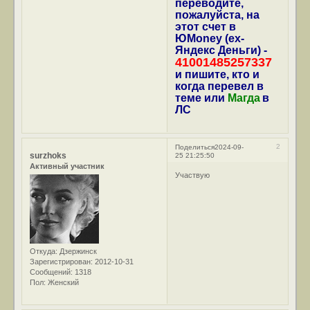
переводите,
пожалуйста, на
этот счет в
ЮMoney (ex-
Яндекс Деньги) -
41001485257337
и пишите, кто и
когда перевел в
теме или
Магда
в
ЛС
2
Поделиться
2024-09-
surzhoks
25 21:25:50
Активный участник
Участвую
Откуда:
Дзержинск
Зарегистрирован
: 2012-10-31
Сообщений:
1318
Пол:
Женский