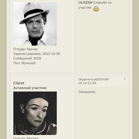
ULKESH
Спасибо за
участие
Откуда:
Каунас
Зарегистрирован
: 2012-10-30
Сообщений:
5029
Пол:
Мужской
6
Поделиться
2024-09-
Claret
28 14:13:36
Активный участник
Запишите)
Откуда:
Москва