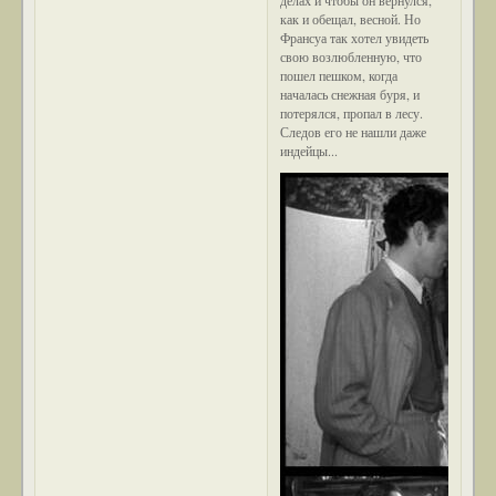
как и обещал, весной. Но
Франсуа так хотел увидеть
свою возлюбленную, что
пошел пешком, когда
началась снежная буря, и
потерялся, пропал в лесу.
Следов его не нашли даже
индейцы...