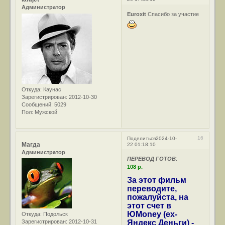
Администратор
Euroxit
Спасибо за участие
Откуда:
Каунас
Зарегистрирован
: 2012-10-30
Сообщений:
5029
Пол:
Мужской
16
Поделиться
2024-10-
Магда
22 01:18:10
Администратор
ПЕРЕВОД ГОТОВ
:
108 р.
За этот фильм
переводите,
пожалуйста, на
этот счет в
ЮMoney (ex-
Откуда:
Подольск
Зарегистрирован
: 2012-10-31
Яндекс Деньги) -