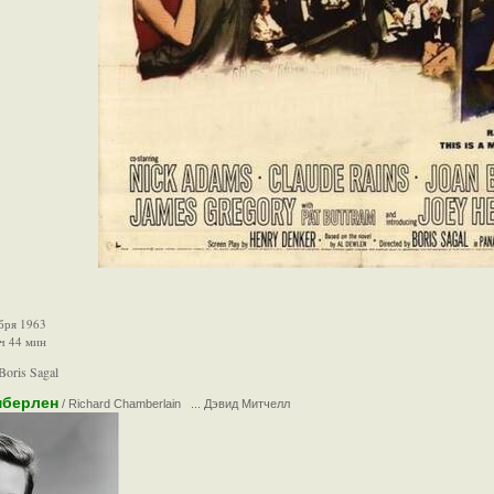
бря 1963
 ч 44 мин
Boris Sagal
мберлен
/ Richard Chamberlain ... Дэвид Митчелл