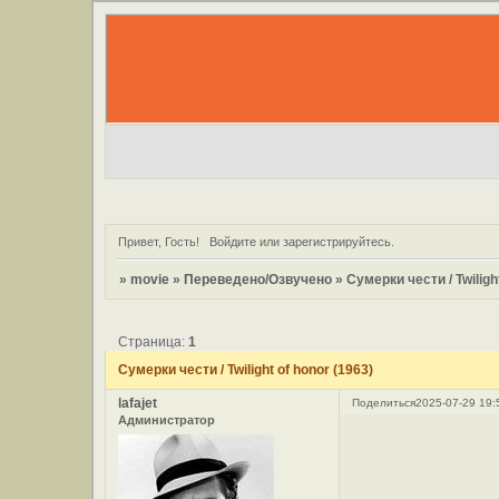
Привет, Гость!
Войдите
или
зарегистрируйтесь
.
»
movie
»
Переведено/Озвучено
»
Сумерки чести / Twiligh
Страница:
1
Сумерки чести / Twilight of honor (1963)
lafajet
Поделиться
2025-07-29 19:
Администратор