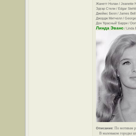
Жанетт Нолан / Jeanette 
Эдгар Стели / Edgar Stehl
Джеймс Белл / James Bell
Джордж Митчелл / George 
Дон ’Красный’ Барри / Don
Линда Эванс
/ Linda
По мотивам р
Описание
:
В маленьком городке шта