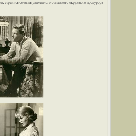
и, стремясь сменить уважаемого отставного окружного прокурора