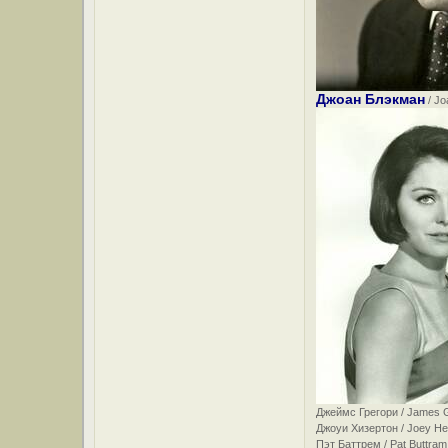
Джоан Блэкман
/ Jo
Джеймс Грегори / James 
Джоуи Хизертон / Joey He
Пэт Баттрем / Pat Buttram