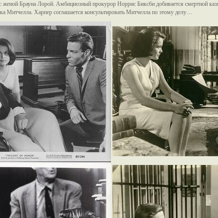
с женой Брауна Лорой. Амбициозный прокурор Норрис Биксби добивается смертной казн
ка Митчелла. Харпер соглашается консультировать Митчелла по этому делу…