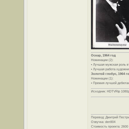
Оскар, 1964 год
Номинации (2):
• Лучшая мужская роль в
• Лучшая работа художни
Золотой глобус, 1964 г
Номинации (1):
• Премия лучшей дебютан
Исходник: HDTVRip 1080
Перевод: Дмитрий Пестр
Озвучка: den904
Стоимость проекта: 2600 