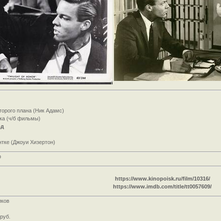
торого плана (Ник Адамс)
ка (ч/б фильмы)
од
тке (Джоуи Хизертон)
p
https://www.kinopoisk.ru/film/10316/
https://www.imdb.com/title/tt0057609/
иков
руб.