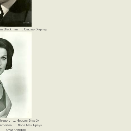
an Blackman ... Сьюзан Харпер
Gregory ... Норрис Биксби
atherton ... Лора Мэй Браун
 ... Коул Клинтон