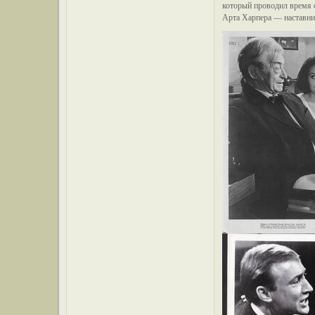
который проводил время 
Арта Харпера — наставни