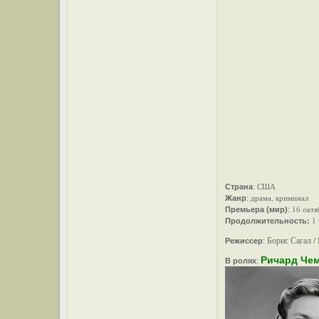
США
Страна
:
драма, криминал
Жанр
:
16 октя
Премьера (мир)
:
1
Продолжительность:
Борис Сагал / 
Режиссер
:
Ричард Че
В ролях
: