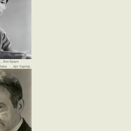
.. Бен Браун
Rains ... Арт Харпер