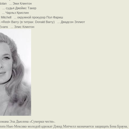
Nolan ... Эми Клинтон
i ... судья Джеймс Такер
 ... Чарльз Криспин
Mitchell ... окружной прокурор Пол Фариш
 «Red» Barry (в титрах: Donald Barry) ... Джадсон Эллиот
 Evans ... Элис Клинтон
омана Эла Дьюлена «Сумерки чести».
та Нью-Мексико молодой адвокат Дэвид Митчелл назначается защищать Бена Брауна, к