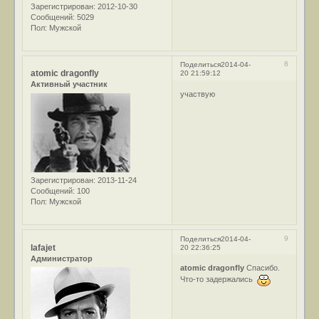
Зарегистрирован
: 2012-10-30
Сообщений:
5029
Пол:
Мужской
8
Поделиться
2014-04-
atomic dragonfly
20 21:59:12
Активный участник
участвую
Зарегистрирован
: 2013-11-24
Сообщений:
100
Пол:
Мужской
9
Поделиться
2014-04-
lafajet
20 22:36:25
Администратор
atomic dragonfly
Спасибо.
Что-то задержались