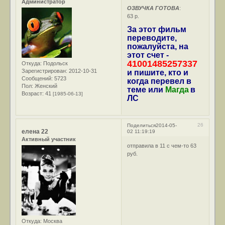
Администратор
ОЗВУЧКА ГОТОВА
:
63 р.
За этот фильм
переводите,
пожалуйста, на
этот счет -
41001485257337
Откуда:
Подольск
Зарегистрирован
: 2012-10-31
и пишите, кто и
Сообщений:
5723
когда перевел в
Пол:
Женский
теме или
Магда
в
Возраст:
41
[1985-06-13]
ЛС
26
Поделиться
2014-05-
елена 22
02 11:19:19
Активный участник
отправила в 11 с чем-то 63
руб.
Откуда:
Москва