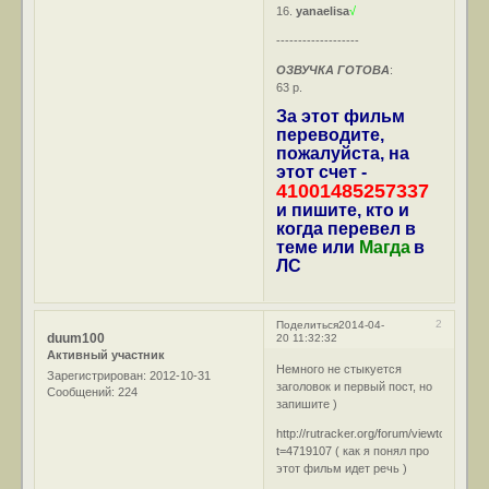
16.
yanaelisa
√
-------------------
ОЗВУЧКА ГОТОВА
:
63 р.
За этот фильм
переводите,
пожалуйста, на
этот счет -
41001485257337
и пишите, кто и
когда перевел в
теме или
Магда
в
ЛС
2
Поделиться
2014-04-
duum100
20 11:32:32
Активный участник
Немного не стыкуется
Зарегистрирован
: 2012-10-31
заголовок и первый пост, но
Сообщений:
224
запишите )
http://rutracker.org/forum/viewtopic.php
t=4719107
( как я понял про
этот фильм идет речь )