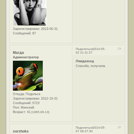
Зарегистрирован
: 2013-05-31
Сообщений:
87
29
Поделиться
2014-05-
Магда
02 21:11:27
Администратор
Лямдазонд
Спасибо, получила.
Откуда:
Подольск
Зарегистрирован
: 2012-10-31
Сообщений:
5723
Пол:
Женский
Возраст:
41
[1985-06-13]
30
Поделиться
2014-05-
surzhoks
07 09:27:30