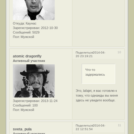
Откуда:
Каунас
Зарегистрирован
: 2012-10-30
Сообщений:
5029
Пол:
Мужской
10
Поделиться
2014-04-
atomic dragonfly
20 23:19:21
Активный участник
Что-то
задержались
Это, lafajet, я вас готовлю к
тому, что однажды вы меня
здесь не увидите вообще.
Зарегистрирован
: 2013-11-24
Сообщений:
100
Пол:
Мужской
11
Поделиться
2014-04-
sveta_pula
22 12:51:54
Активный участник