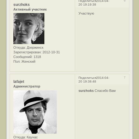
6
Поделиться
2014-04-
surzhoks
20 19:19:38
Активный участник
Участвую
Откуда:
Дзержинск
Зарегистрирован
: 2012-10-31
Сообщений:
1318
Пол:
Женский
7
Поделиться
2014-04-
lafajet
20 19:38:48
Администратор
surzhoks
Спасибо Вам
Откуда:
Каунас