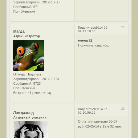
Зарегистрирован
: 2012-10-30
Сообщений:
671
Пол:
Женский
27
Поделиться
2014-05-
Магда
02 12:18:00
Администратор
елена 22
Получила, спасибо.
Откуда:
Подольск
Зарегистрирован
: 2012-10-31
Сообщений:
5723
Пол:
Женский
Возраст:
41
[1985-06-13]
28
Поделиться
2014-05-
Лямдазонд
02 20:56:26
Активный участник
Оплатил примерно 66-67
руб. 02-05-14 в 19 ч 32 мин.