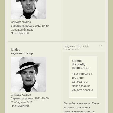
Откуда:
Каунас
Зарегистрирован
: 2012-10-30
Сообщений:
5029
Пол:
Мужской
16
Поделиться
2014-04-
lafajet
22 19:34:09
Администратор
atomic
dragonfly
написал(а):
я вас готовлю к
тому, что
однажды вы
меня здесь не
увидите вообще
Откуда:
Каунас
Зарегистрирован
: 2012-10-30
Сообщений:
5029
Было бы очень жаль. Таких
Пол:
Мужской
активных киноманов
совершенно не хочется