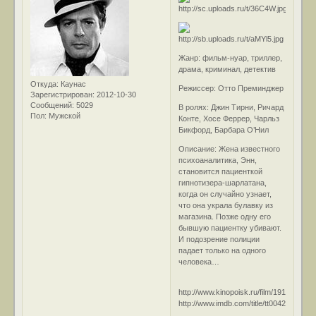
Жанр: фильм-нуар, триллер,
драма, криминал, детектив
Откуда:
Каунас
Режиссер: Отто Преминджер
Зарегистрирован
: 2012-10-30
Сообщений:
5029
В ролях: Джин Тирни, Ричард
Пол:
Мужской
Конте, Хосе Феррер, Чарльз
Бикфорд, Барбара О’Нил
Описание: Жена известного
психоаналитика, Энн,
становится пациенткой
гипнотизера-шарлатана,
когда он случайно узнает,
что она украла булавку из
магазина. Позже одну его
бывшую пациентку убивают.
И подозрение полиции
падает только на одного
человека…
http://www.kinopoisk.ru/film/19109/
http://www.imdb.com/title/tt0042039/