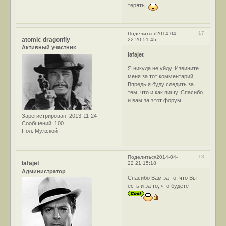
терять
17
Поделиться
2014-04-
atomic dragonfly
22 20:51:45
Активный участник
lafajet
Я никуда не уйду. Извините
меня за тот комментарий.
Впредь я буду следить за
тем, что и как пишу. Спасибо
и вам за этот форум.
Зарегистрирован
: 2013-11-24
Сообщений:
100
Пол:
Мужской
18
Поделиться
2014-04-
lafajet
22 21:15:18
Администратор
Спасибо Вам за то, что Вы
есть и за то, что будете