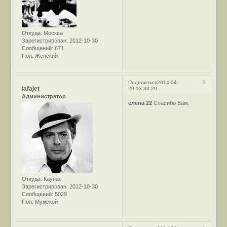
Откуда:
Москва
Зарегистрирован
: 2012-10-30
Сообщений:
671
Пол:
Женский
5
Поделиться
2014-04-
lafajet
20 13:33:20
Администратор
елена 22
Спасибо Вам.
Откуда:
Каунас
Зарегистрирован
: 2012-10-30
Сообщений:
5029
Пол:
Мужской