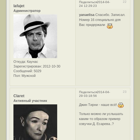
22
Поделиться
2014-04-
lafajet
24 12:29:23
Администратор
yanaelisa
Спасибо. Записал.
Номер 16 специально для
Вас придержали
Откуда:
Каунас
Зарегистрирован
: 2012-10-30
Сообщений:
5029
Пол:
Мужской
23
Поделиться
2014-04-
Claret
29 03:18:56
Активный участник
Джин Тирни - наше всё!
Только можно ли услышать
каким-то образом пример
озвучки Д. Есарева..?