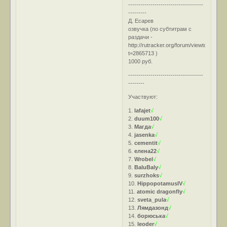
-------------------------------------
---------
Д. Есарев
озвучка (по субтитрам с
раздачи -
http://rutracker.org/forum/viewtopic.php
t=2865713
)
1000 руб.
-------------------------------------
--------
Участвуют:
1.
lafajet
√
2.
duum100
√
3.
Магда
√
4.
jasenka
√
5.
cementit
√
6.
елена22
√
7.
Wrobel
√
8.
BaluBaly
√
9.
surzhoks
√
10.
HippopotamusIV
√
11.
atomic dragonfly
√
12.
sveta_pula
√
13.
Лямдазонд
√
14.
борюська
√
15.
leoder
√