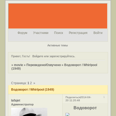
Форум
Участники
Поиск
Регистрация
Войти
Активные темы
Привет, Гость!
Войдите
или
зарегистрируйтесь
.
»
movie
»
Переведено/Озвучено
»
Водоворот / Whirlpool
(1949)
Страница:
1
2
»
Водоворот / Whirlpool (1949)
1
Поделиться
2014-04-
lafajet
20 11:20:48
Администратор
Водоворот