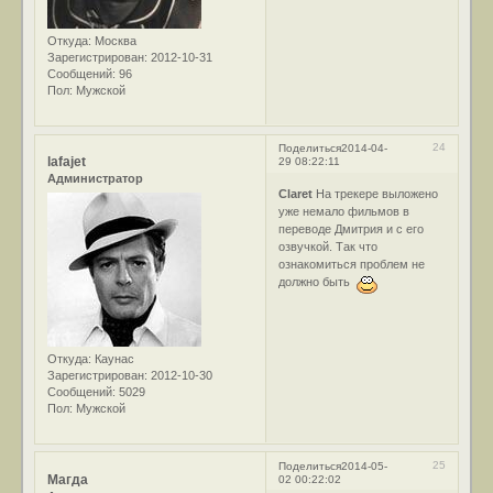
Откуда:
Москва
Зарегистрирован
: 2012-10-31
Сообщений:
96
Пол:
Мужской
24
Поделиться
2014-04-
lafajet
29 08:22:11
Администратор
Claret
На трекере выложено
уже немало фильмов в
переводе Дмитрия и с его
озвучкой. Так что
ознакомиться проблем не
должно быть
Откуда:
Каунас
Зарегистрирован
: 2012-10-30
Сообщений:
5029
Пол:
Мужской
25
Поделиться
2014-05-
Магда
02 00:22:02