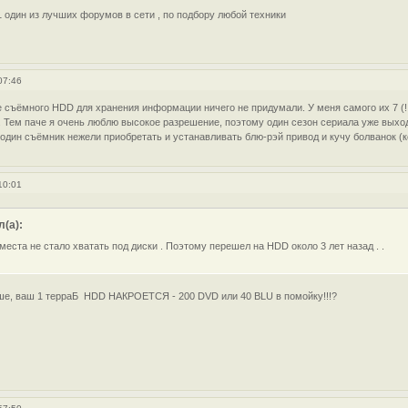
1
один из лучших форумов в сети , по подбору любой техники
07:46
съёмного HDD для хранения информации ничего не придумали. У меня самого их 7 (!!!)
.д. Тем паче я очень люблю высокое разрешение, поэтому один сезон сериала уже выхо
один съёмник нежели приобретать и устанавливать блю-рэй привод и кучу болванок (ко
10:01
(а):
места не стало хватать под диски . Поэтому перешел на HDD около 3 лет назад . .
ыше, ваш 1 терраБ HDD НАКРОЕТСЯ - 200 DVD или 40 BLU в помойку!!!?