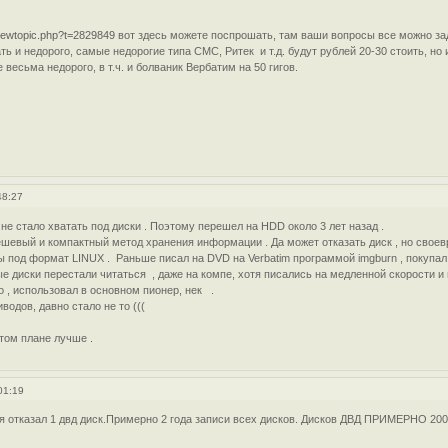
/viewtopic.php?t=2829849
вот здесь можете поспрошать, там ваши вопросы все можно зад
ать и недорого, самые недорогие типа СМС, Ритек и т.д. будут рублей 20-30 стоить, но
 весьма недорого, в т.ч. и болваник Вербатим на 50 гигов.
48:27
не стало хватать под диски . Поэтому перешел на HDD около 3 лет назад .
шевый и компактный метод хранения информации . Да может отказать диск , но своев
од формат LINUX . Раньше писал на DVD на Verbatim программой imgburn , покупал 
е диски перестали читаться , даже на компе, хотя писались на медленной скорости и 
 , использовал в основном пионер, нек .
одов, давно стало не то (((
ом плане лучше .
01:19
я отказал 1 двд диск.Примерно 2 года записи всех дисков. Дисков ДВД ПРИМЕРНО 200