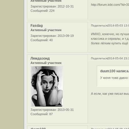
Активный участник
http://forum.ixbt.com/?id=3
Зарегистрирован
: 2012-10-31
Сообщений:
224
Fasdag
Поделиться
2014-05-03 13:
Активный участник
ИМХО, конечно, но лучше 
Зарегистрирован
: 2013-09-19
классика и сериалы, и т
Сообщений:
40
более лёгким купить ещё 
Лямдазонд
Поделиться
2014-05-04 23:
Активный участник
duum100 написал
У меня тоже давно 
А если, как уже писал в
Зарегистрирован
: 2013-05-31
Сообщений:
87