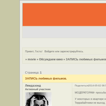
Привет, Гость!
Войдите
или
зарегистрируйтесь
.
»
movie
»
Обсуждаем кино
»
ЗАПИСЬ любимых фильмов
Страница:
1
ЗАПИСЬ любимых фильмов.
Лямдазонд
Поделиться
2014-05-02 08:
Активный участник
МОДЕРАТОРАМ- просьба не
У некоторых в квартире н
Террабайтники не выход, 