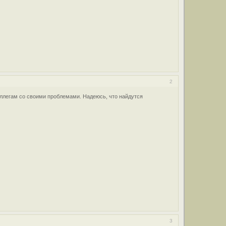
2
оллегам со своими проблемами. Надеюсь, что найдутся
3