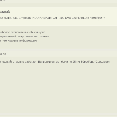
57:50
ал(а):
исал выше, ваш 1 терраБ HDD НАКРОЕТСЯ - 200 DVD или 40 BLU в помойку!!!?
 наиболее экономичные обьем-цена
оевременный смарт никто не отменял .
на чем хранить информацию .
09:32
нешний) отменно работает. Болванки оптом были по 25 гиг 50руб/шт. (Савелово)