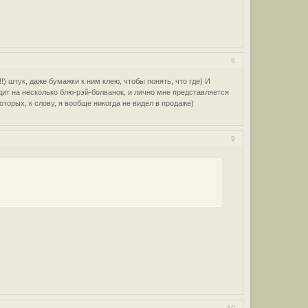
8
 штук, даже бумажки к ним клею, чтобы понять, что где) И
дит на несколько блю-рэй-болванок, и лично мне представляется
торых, к слову, я вообще никогда не видел в продаже)
9
10