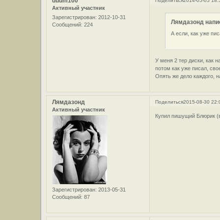
duum100
Поделиться
2014-05-05 18:
Активный участник
Зарегистрирован
: 2012-10-31
Лямдазонд напис
Сообщений:
224
А если, как уже п
У меня 2 тер диски, как
потом как уже писал, св
Опять же дело каждого, 
Лямдазонд
Поделиться
2015-08-30 22:
Активный участник
Купил пишущий Блюрик (в
Зарегистрирован
: 2013-05-31
Сообщений:
87