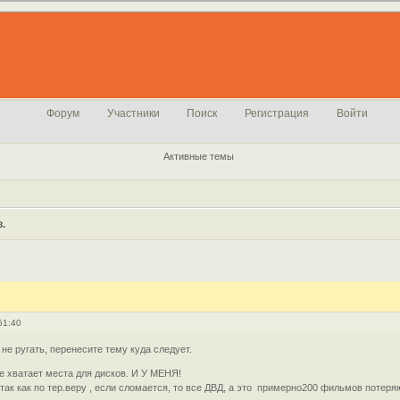
Форум
Участники
Поиск
Регистрация
Войти
Активные темы
.
51:40
 ругать, перенесите тему куда следует.
е хватает места для дисков. И У МЕНЯ!
так как по тер.веру , если сломается, то все ДВД, а это примерно200 фильмов потеря