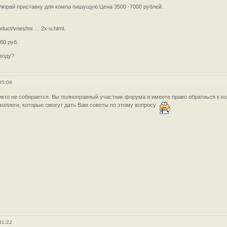
люрай приставку для компа пишущую.Цена 3500 -7000 рублей.
oduct/vneshni … 2x-u.html.
80 руб.
воду?
05:08
икто не собирается. Вы полноправный участник форума и имеете право обратиься к к
коллеги, которые смогут дать Вам советы по этому вопросу
41:22