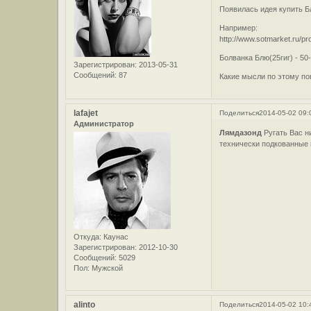
Появилась идея купить Б
Например:
http://www.sotmarket.ru/pr
Болванка Блю(25гиг) - 50-
Зарегистрирован
: 2013-05-31
Сообщений:
87
Какие мысли по этому по
lafajet
Поделиться
2014-05-02 09:
Администратор
Лямдазонд
Ругать Вас н
технически подкованные 
Откуда:
Каунас
Зарегистрирован
: 2012-10-30
Сообщений:
5029
Пол:
Мужской
alinto
Поделиться
2014-05-02 10: