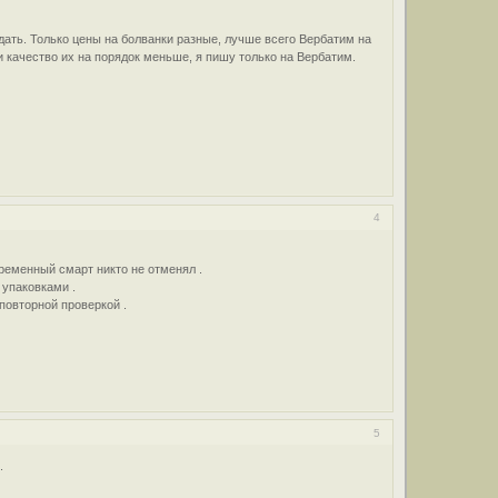
ать. Только цены на болванки разные, лучше всего Вербатим на
 и качество их на порядок меньше, я пишу только на Вербатим.
4
ременный смарт никто не отменял .
упаковками .
повторной проверкой .
5
.