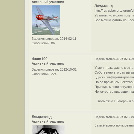
Активный участник
Лямдазонд
http://rutracker.org/forum
25 гигов, но можно покуп
Всё можно купить на Ебее
Зарегистрирован
: 2014-02-11
Сообщений:
86
duum100
Поделиться
2014-05-02 11:
Активный участник
У меня тоже давно места 
Зарегистрирован
: 2012-10-31
Собственно это самый де
Сообщений:
224
Диски отформатированы п
Но со временем некоторы
Приводы менял регулярно
Но качество пишущих прив
возможно с Блюрай в эт
Лямдазонд
Поделиться
2014-05-02 21:
Активный участник
За всё время пользовани