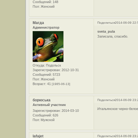
Сообщений:
148
Пол:
Женский
Магда
Поделиться
2014-06-09 22:
Администратор
sveta_pula
Записала, спасибо.
Откуда:
Подольск
Зарегистрирован
: 2012-10-31
Сообщений:
5723
Пол:
Женский
Возраст:
41
[1985-06-13]
борюська
Поделиться
2014-06-09 23:
Активный участник
Итальянское черно-белое.
Зарегистрирован
: 2014-03-10
Сообщений:
626
Пол:
Мужской
lafajet
Поделиться
2014-06-09 23: