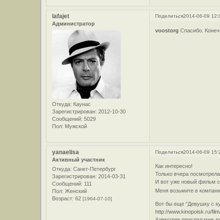
lafajet
Поделиться
2014-06-09 12:
Администратор
voostorg
Спасибо. Конеч
Откуда:
Каунас
Зарегистрирован
: 2012-10-30
Сообщений:
5029
Пол:
Мужской
yanaelisa
Поделиться
2014-06-09 15:
Активный участник
Как интересно!
Откуда:
Санкт-Петербург
Только вчера посмотрела 
Зарегистрирован
: 2014-03-31
И вот уже новый фильм 
Сообщений:
111
Меня возьмите в компани
Пол:
Женский
Возраст:
62
[1964-07-10]
Вот бы еще "Девушку с к
http://www.kinopoisk.ru/fil
Алексгрек прислал мне д