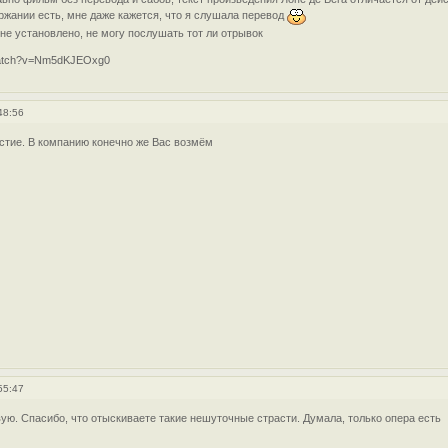
ржании есть, мне даже кажется, что я слушала перевод
 не установлено, не могу послушать тот ли отрывок
/watch?v=Nm5dKJEOxg0
48:56
стие. В компанию конечно же Вас возмём
55:47
вую. Спасибо, что отыскиваете такие нешуточные страсти. Думала, только опера есть