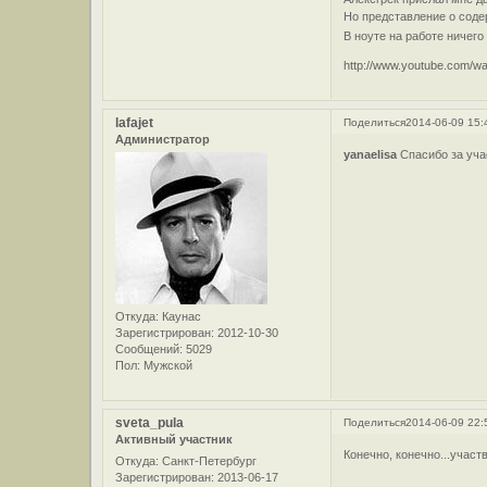
Но представление о соде
В ноуте на работе ничего
http://www.youtube.com
lafajet
Поделиться
2014-06-09 15:
Администратор
yanaelisa
Спасибо за уча
Откуда:
Каунас
Зарегистрирован
: 2012-10-30
Сообщений:
5029
Пол:
Мужской
sveta_pula
Поделиться
2014-06-09 22:
Активный участник
Конечно, конечно...участ
Откуда:
Санкт-Петербург
Зарегистрирован
: 2013-06-17