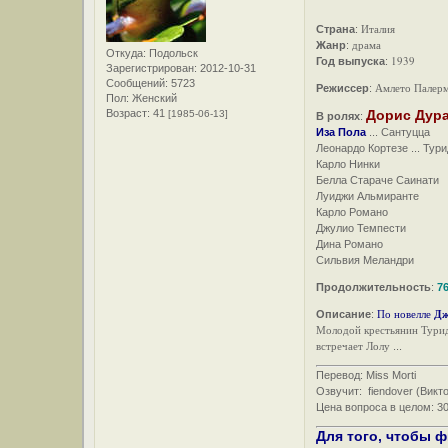
Италия
Страна
:
драма
Жанр
:
Откуда:
Подольск
1939
Год выпуска
:
Зарегистрирован
: 2012-10-31
Сообщений:
5723
Амлето Палер
Режиссер
:
Пол:
Женский
Возраст:
41
Дорис Дур
[1985-06-13]
В ролях
:
Иза Пола
... Сантуцца
Леонардо Кортезе ... Тур
Карло Нинки
Белла Стараче Саинати
Луиджи Альмиранте
Карло Романо
Джулио Темпести
Дина Романо
Сильвия Меландри
Продолжительность
:
76
По новелле
Дж
Описание
:
Молодой крестьянин Туридд
встречает Лолу
...
Перевод: Miss Morti
Озвучит: fiendover (Викт
Цена вопроса в целом: 30
Для того, чтобы 