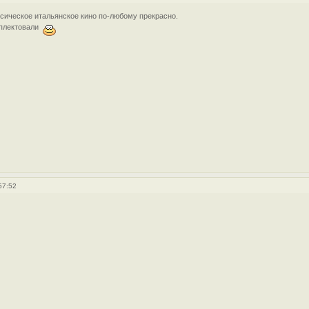
сическое итальянское кино по-любому прекрасно.
мплектовали
57:52