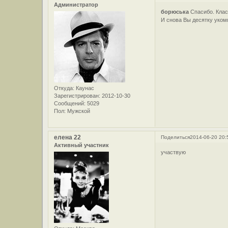
Администратор
борюська
Спасибо. Клас
И снова Вы десятку уко
Откуда:
Каунас
Зарегистрирован
: 2012-10-30
Сообщений:
5029
Пол:
Мужской
елена 22
Поделиться
2014-06-20 20:
Активный участник
участвую