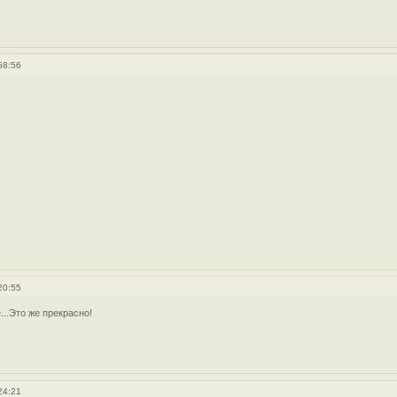
58:56
20:55
..Это же прекрасно!
24:21