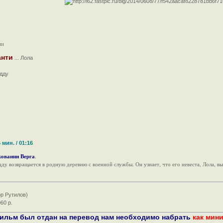
ми
анти
... Лола
идду
 мин. / 01:16
ованни Верга
.
у возвращается в родную деревню с военной службы. Он узнает, что его невеста, Лола, выш
ор Рутилов)
60 р.
фильм был отдан на перевод нам необходимо набрать
как мин