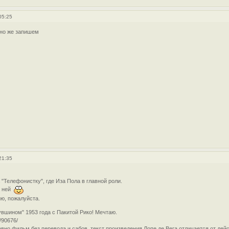
05:25
но же запишем
21:35
"Телефонистку", где Иза Пола в главной роли.
с ней
ю, пожалуйста.
увшином" 1953 года с Пакитой Рико! Мечтаю.
m/90676/
авно фильм без перевода и сабов, текст произведения Лопе де Вега отличается от дей