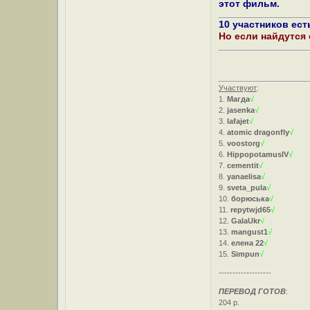
этот фильм.
10 участников ес
Но если найдутся
Участвуют
:
1.
Магда
√
2.
jasenka
√
3.
lafajet
√
4.
atomic dragonfly
√
5.
voostorg
√
6.
HippopotamusIV
√
7.
cementit
√
8.
yanaelisa
√
9.
sveta_pula
√
10.
борюська
√
11.
repytwjd65
√
12.
GalaUkr
√
13.
mangust1
√
14.
елена 22
√
15.
Simpun
√
-------------------
ПЕРЕВОД ГОТОВ
:
204 р.