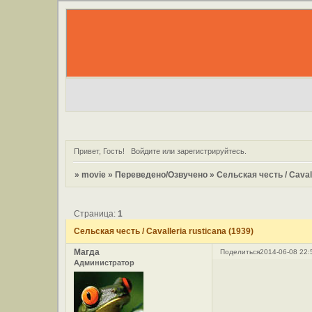
Привет, Гость!
Войдите
или
зарегистрируйтесь
.
»
movie
»
Переведено/Озвучено
»
Сельская честь / Cavall
Страница:
1
Сельская честь / Cavalleria rusticana (1939)
Магда
Поделиться
2014-06-08 22:
Администратор