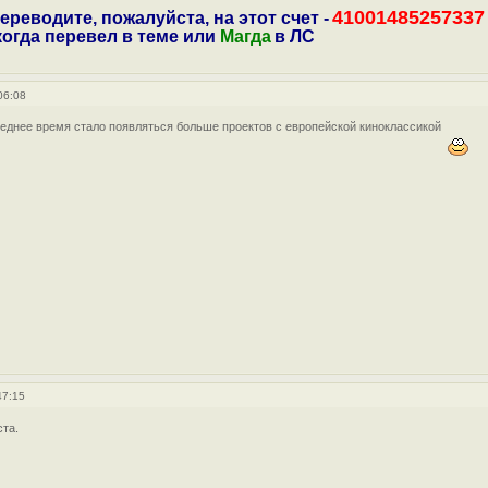
41001485257337
ереводите, пожалуйста, на этот счет -
 когда перевел в теме или
Магда
в ЛС
06:08
следнее время стало появляться больше проектов с европейской киноклассикой
47:15
та.