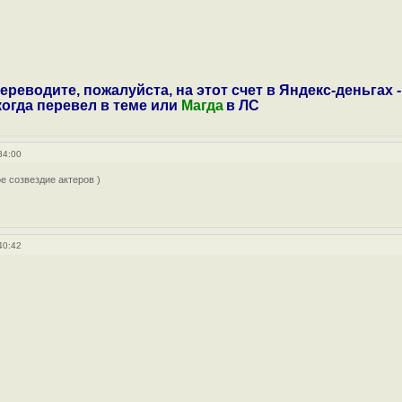
ереводите, пожалуйста, на этот счет в Яндекс-деньгах -
 когда перевел в теме или
Магда
в ЛС
34:00
е созвездие актеров )
40:42
.