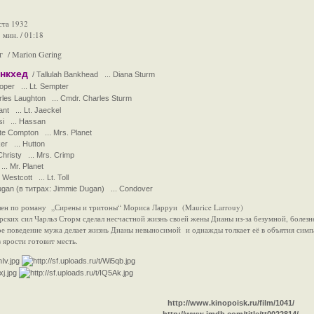
ста 1932
 мин. / 01:18
 / Marion Gering
нкхед
/ Tallulah Bankhead ... Diana Sturm
per ... Lt. Sempter
les Laughton ... Cmdr. Charles Sturm
nt ... Lt. Jaeckel
si ... Hassan
te Compton ... Mrs. Planet
er ... Hutton
hristy ... Mrs. Crimp
.. Mr. Planet
estcott ... Lt. Toll
an (в титрах: Jimmie Dugan) ... Condover
лен по роману „Сирены и тритоны“ Мориса Ларруи (Maurice Larrouy)
их сил Чарльз Сторм сделал несчастной жизнь своей жены Дианы из-за безумной, болезнен
е поведение мужа делает жизнь Дианы невыносимой и однажды толкает её в объятия симпат
в ярости готовит месть.
http://www.kinopoisk.ru/film/1041/