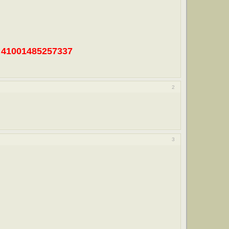
41001485257337
2
3