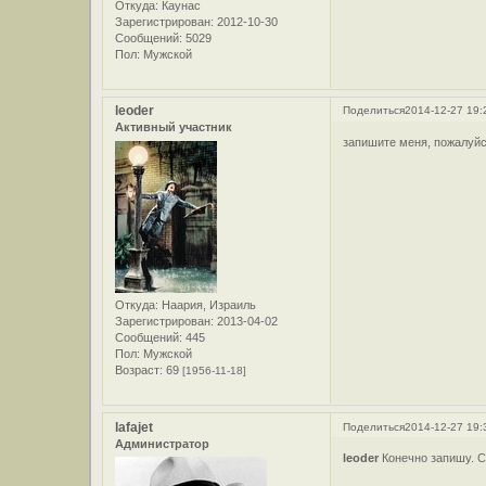
Откуда:
Каунас
Зарегистрирован
: 2012-10-30
Сообщений:
5029
Пол:
Мужской
leoder
Поделиться
2014-12-27 19:
Активный участник
запишите меня, пожалуй
Откуда:
Наария, Израиль
Зарегистрирован
: 2013-04-02
Сообщений:
445
Пол:
Мужской
Возраст:
69
[1956-11-18]
lafajet
Поделиться
2014-12-27 19:
Администратор
leoder
Конечно запишу. С