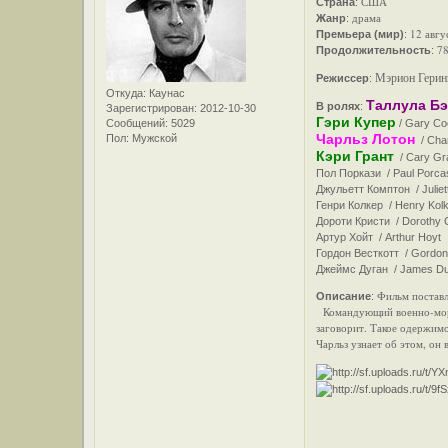
США
Страна
:
драма
Жанр
:
12 авгу
Премьера (мир)
:
78
Продолжительность
:
Мэрион Геринг
Режиссер
:
Откуда:
Каунас
Таллула Бэ
В ролях
:
Зарегистрирован
: 2012-10-30
Гэри Купер
Сообщений:
5029
/ Gary Coo
Чарльз Лотон
Пол:
Мужской
/ Char
Кэри Грант
/ Cary Gra
Пол Поркази / Paul Porca
Джульетт Комптон / Juliet
Генри Колкер / Henry Kolk
Дороти Кристи / Dorothy C
Артур Хойт / Arthur Hoyt .
Гордон Весткотт / Gordon W
Джеймс Дуган / James Dug
Фильм постав
Описание
:
Командующий военно-морск
заговорит. Такое одержимо
Чарльз узнает об этом, он 