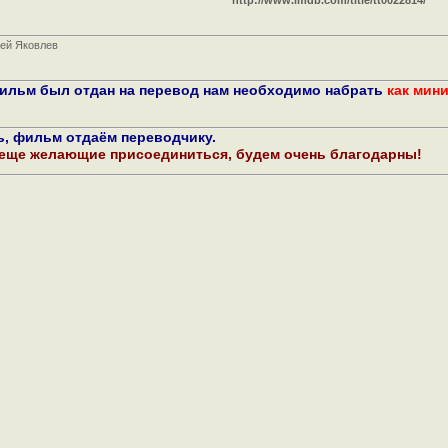
http://www.imdb.com/title/tt0022814/
сей Яковлев
фильм был отдан на перевод нам необходимо набрать
как мин
ь, фильм отдаём переводчику.
 еще желающие присоединиться, будем очень благодарны!