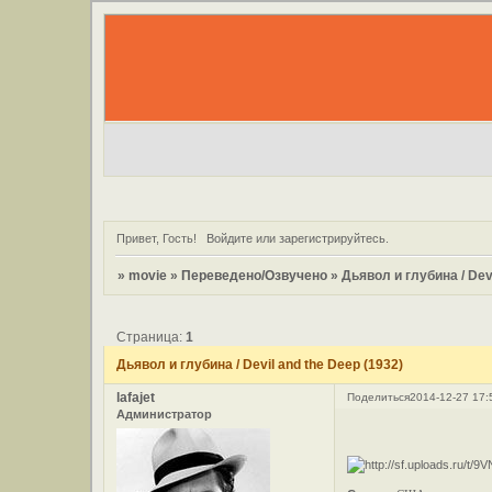
Привет, Гость!
Войдите
или
зарегистрируйтесь
.
»
movie
»
Переведено/Озвучено
»
Дьявол и глубина / Devi
Страница:
1
Дьявол и глубина / Devil and the Deep (1932)
lafajet
Поделиться
2014-12-27 17:
Администратор