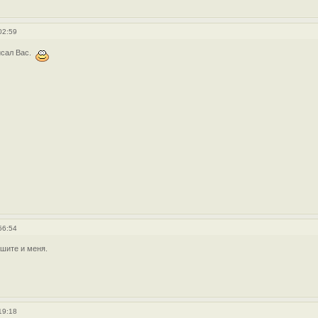
02:59
сал Вас.
56:54
шите и меня.
19:18