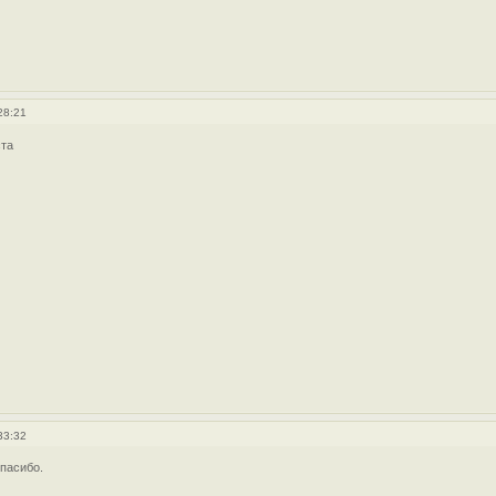
28:21
ста
33:32
пасибо.