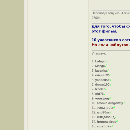
Перевод и озвучка: Алек
2700р.
Для того, чтобы 
этот фильм.
10 участников ест
Но если найдутся
Участвуют:
1.
Lafajet
√
2.
Магда
√
3.
jasenka
√
4.
елена 22
√
5.
yanaelisa
√
6.
duum100
√
7.
leoder
√
8.
old76
√
9.
voostorg
√
10.
atomic dragonfly
√
11.
sveta_pula
√
12.
and76ss
√
13.
Лямдазонд
√
14.
homowalrus
√
15.
surzhoks
√