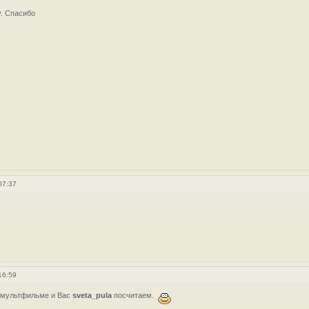
. Спасибо
07:37
16:59
м мультфильме и Вас
sveta_pula
посчитаем.