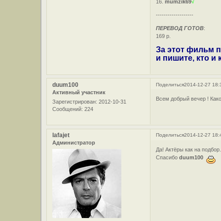
16.
mumzik69
√
-------------------
ПЕРЕВОД ГОТОВ
:
169 р.
За этот фильм п
и пишите, кто и
duum100
Поделиться
2014-12-27 18:
Активный участник
Всем добрый вечер ! Како
Зарегистрирован
: 2012-10-31
Сообщений:
224
lafajet
Поделиться
2014-12-27 18:
Администратор
Да! Актёры как на подбор
Спасибо
duum100