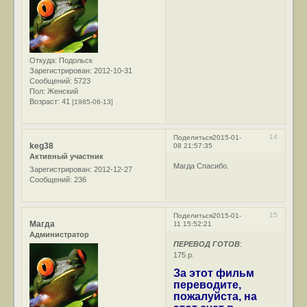
Откуда:
Подольск
Зарегистрирован
: 2012-10-31
Сообщений:
5723
Пол:
Женский
Возраст:
41
[1985-06-13]
14
Поделиться
2015-01-
keg38
08 21:57:35
Активный участник
Магда Спасибо.
Зарегистрирован
: 2012-12-27
Сообщений:
236
15
Поделиться
2015-01-
Магда
11 15:52:21
Администратор
ПЕРЕВОД ГОТОВ
:
175 р.
За этот фильм
переводите,
пожалуйста, на