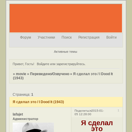
Форум
Участники
Поиск
Регистрация
Войти
Активные темы
Привет, Гость!
Войдите
или
зарегистрируйтесь
.
»
movie
»
Переведено/Озвучено
»
Я сделал это / I Dood It
(1943)
Страница:
1
Я сделал это / I Dood It (1943)
1
Поделиться
2015-01-
lafajet
05 12:28:00
Администратор
Я сделал
это