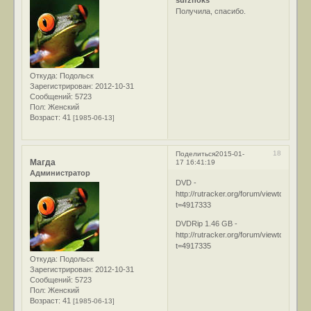
Получила, спасибо.
Откуда:
Подольск
Зарегистрирован
: 2012-10-31
Сообщений:
5723
Пол:
Женский
Возраст:
41
[1985-06-13]
18
Поделиться
2015-01-
Магда
17 16:41:19
Администратор
DVD -
http://rutracker.org/forum/viewtopic.php
t=4917333
DVDRip 1.46 GB -
http://rutracker.org/forum/viewtopic.php
t=4917335
Откуда:
Подольск
Зарегистрирован
: 2012-10-31
Сообщений:
5723
Пол:
Женский
Возраст:
41
[1985-06-13]