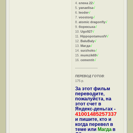
4.
елена 22
√
5.
yanaelisa
√
6.
leoder
√
7.
voostorg
√
8.
atomic dragonfly
√
9.
борюська
√
10.
Ugo927
√
11.
HippopotamusIV
√
12.
BaluBaly
√
13.
Магда
√
14.
surzhoks
√
15.
mumzik69
√
16.
cementit
√
-------------------
ПЕРЕВОД ГОТОВ
:
175 р.
За этот фильм
переводите,
пожалуйста, на
этот счет в
Яндекс-деньгах -
41001485257337
и пишите, кто и
когда перевел в
теме или
Магда
в