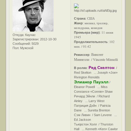
США
Страна
:
мюзикл, триллер,
Жанр
:
мелодрама, комедия
11 июня
Премьера (мир)
:
Откуда:
Каунас
1945
Зарегистрирован
: 2012-10-30
102
Продолжительность
:
Сообщений:
5029
мин. / 01:42
Пол:
Мужской
Винсент
Режиссер
:
Миннелли / Vincente Minnelli
Ред Скелтон
В ролях
:
/
Red Skelton ... Joseph «Joe»
Rivington Renolds
Элианор Пауэлл
/
Eleanor Powell ... Miss
Constance «Connie» Shaw
Ричард Эйнли / Richard
Ainley ... Larry West
Патриция Дэйн / Patricia
Dane ... Suretta Brenton
Сэм Ливин / Sam Levene ...
Ed Jackson
Тьюрстон Холл / Thurston
Hall ... Kenneth «Ken» Cawlor