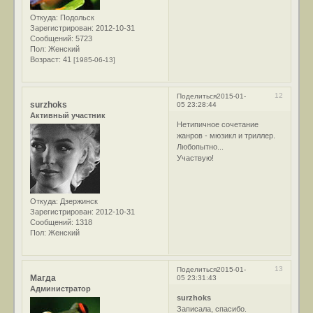
Откуда:
Подольск
Зарегистрирован
: 2012-10-31
Сообщений:
5723
Пол:
Женский
Возраст:
41
[1985-06-13]
12
Поделиться
2015-01-
surzhoks
05 23:28:44
Активный участник
Нетипичное сочетание
жанров - мюзикл и триллер.
Любопытно...
Участвую!
Откуда:
Дзержинск
Зарегистрирован
: 2012-10-31
Сообщений:
1318
Пол:
Женский
13
Поделиться
2015-01-
Магда
05 23:31:43
Администратор
surzhoks
Записала, спасибо.