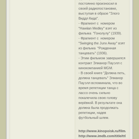
постоянно произносил в
своей радиопостановке,
выступая в образе "Злого
Виддл Кида".
- Фрагмент с номером
"Hawiian Medley" взят из
фильма "Гонолулу" (1939).
- Фрагмент с номером
"Swinging the Junx Away" взят
из фильма "Рожденная
танцевать" (1936).
- Этим фильмом завершился
контракт Элианор Пауэлл с
кинокомпанией MGM.
- В своей книге "Должна петь,
должна танцевать" Элианор
Пауэлл вспоминала, что во
время репетиции танца с
лассо очень сильно
покалечила свою голову
верёвкой. В результате она
должна была продолжать
репетиции, надев
футбольный шлем.
http://www.kinopoisk.ru/film/11430/
http://www.imdb.com/title/tt0036025/