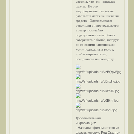
уверена, что он - владелец
шахты. Но это
недоразумение, так как он
работает в магазине чистящих
средств. Однажды после
репетиции он прокрадывается
в театр и случайно
подслушивает своего босса,
говорящего о бомбе, которую
он со своими напарниками
хотят подложить в театре,
чтобы взорвать склад
боеприпасов по соседству.
Дополнительная
информация:
- Название фильма взято из
фразы, которую Ред Скелтон