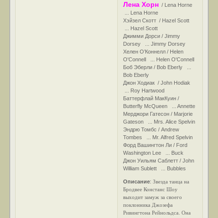
Лена Хорн
/ Lena Horne
... Lena Horne
Хэйзел Скотт / Hazel Scott
... Hazel Scott
Джимми Дорси / Jimmy
Dorsey ... Jimmy Dorsey
Хелен О’Коннелл / Helen
O'Connell ... Helen O'Connell
Боб Эберли / Bob Eberly ...
Bob Eberly
Джон Ходиак / John Hodiak
... Roy Hartwood
Баттерфлай МакКуин /
Butterfly McQueen ... Annette
Мерджори Гатесон / Marjorie
Gateson ... Mrs. Alice Spelvin
Эндрю Томбс / Andrew
Tombes ... Mr. Alfred Spelvin
Форд Вашингтон Ли / Ford
Washington Lee ... Buck
Джон Уильям Саблетт / John
William Sublett ... Bubbles
Звезда танца на
Описание
:
Бродвее Констанс Шоу
выходит замуж за своего
поклонника Джозефа
Ривингтона Рейнольдса. Она