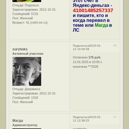
этот счет в
Яндекс-деньгах -
Откуда:
Подольск
41001485257337
Зарегистрирован
: 2012-10-31
Сообщений:
5723
и пишите, кто и
Пол:
Женский
когда перевел в
Возраст:
41
[1985-06-13]
теме или
Магда
в
ЛС
16
Поделиться
2015-01-
surzhoks
12 10:06:58
Активный участник
Оплачено
175 руб.
12.01.2015 в 10:05 с
кошелька ***2528
Откуда:
Дзержинск
Зарегистрирован
: 2012-10-31
Сообщений:
1318
Пол:
Женский
17
Поделиться
2015-01-
Магда
12 12:38:25
Администратор
surzhoks