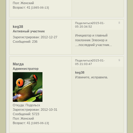
Пол:
Женский
Возраст:
41
[1985-06-13]
8
Поделиться
2015-01-
keg38
05 20:34:52
Активный участник
Инициатор и главный
Зарегистрирован
: 2012-12-27
поклонник Элеонор и
Сообщений:
236
....последний участник...
9
Поделиться
2015-01-
Магда
05 21:03:47
Администратор
keg38
Извините, исправила.
Откуда:
Подольск
Зарегистрирован
: 2012-10-31
Сообщений:
5723
Пол:
Женский
Возраст:
41
[1985-06-13]