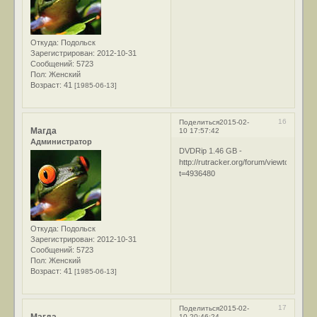
Откуда:
Подольск
Зарегистрирован
: 2012-10-31
Сообщений:
5723
Пол:
Женский
Возраст:
41
[1985-06-13]
16
Поделиться
2015-02-
Магда
10 17:57:42
Администратор
DVDRip 1.46 GB -
http://rutracker.org/forum/viewtopic.php
t=4936480
Откуда:
Подольск
Зарегистрирован
: 2012-10-31
Сообщений:
5723
Пол:
Женский
Возраст:
41
[1985-06-13]
17
Поделиться
2015-02-
Магда
10 20:46:24