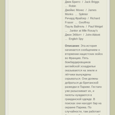
Джек Бриггс / Jack Briggs
... Robin
Джеймс Монкс / James
Monks ... Splinter
Ричард Фрайзер / Richard
Fraser ... Geoffrey
Пауль Вайгель / Paul Weigel
... Janitor at Mlle Rosay's
Джон Эбботт / John Abbott
... English Spy
Описание
: Эта история
начинается сообщением о
вторжении нацистских войск
во Францию. Пять
бомбардировщиков
английской эскадрильи
оказываются на земле и
лётчики вынуждены
скрываться. Они должны
добраться до Британской
разведки в Париже. Гестапо
уже разыскивает их, и
пилоты нуждаются в
гражданской одежде. В
поисках они находят бар на
окраине Парижа. По
случайности, там работает