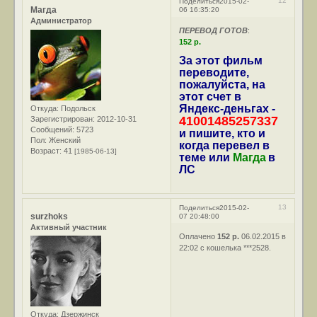
12
Поделиться
2015-02-
Магда
06 16:35:20
Администратор
ПЕРЕВОД ГОТОВ
:
152 р.
За этот фильм
переводите,
пожалуйста, на
этот счет в
Яндекс-деньгах -
Откуда:
Подольск
41001485257337
Зарегистрирован
: 2012-10-31
Сообщений:
5723
и пишите, кто и
Пол:
Женский
когда перевел в
Возраст:
41
[1985-06-13]
теме или
Магда
в
ЛС
13
Поделиться
2015-02-
surzhoks
07 20:48:00
Активный участник
Оплачено
152 р.
06.02.2015 в
22:02 с кошелька ***2528.
Откуда:
Дзержинск