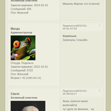
Активный участник
Мишель Морган это отлично!
Зарегистрирован
: 2014-03-10
Сообщений:
626
Пол:
Мужской
7
Поделиться
2015-01-
Магда
25 01:57:53
Администратор
борюська
Записала. Спасибо.
Откуда:
Подольск
Зарегистрирован
: 2012-10-31
Сообщений:
5723
Пол:
Женский
Возраст:
41
[1985-06-13]
8
Поделиться
2015-01-
Claret
25 09:53:17
Активный участник
Анна, конечно меня
включайте)
тут дело не фильме.. на