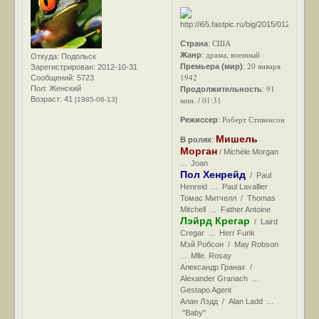
США
Страна
:
драма, военный
Жанр
:
Откуда:
Подольск
20 января
Премьера (мир)
:
Зарегистрирован
: 2012-10-31
1942
Сообщений:
5723
91
Пол:
Женский
Продолжительность
:
Возраст:
41
мин. / 01:31
[1985-06-13]
Роберт Стивенсон
Режиссер
:
Мишель
В ролях
:
Морган
/ Michèle Morgan
... Joan
Пол Хенрейд
/ Paul
Henreid ... Paul Lavallier
Томас Митчелл / Thomas
Mitchell ... Father Antoine
Лэйрд Крегар
/ Laird
Cregar ... Herr Funk
Мэй Робсон / May Robson
... Mlle. Rosay
Александр Гранах /
Alexander Granach ...
Gestapo Agent
Алан Лэдд / Alan Ladd ...
"Baby"