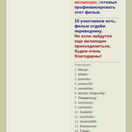
желающих,
готовых
профинансировать
этот фильм.
10 участников есть,
фильм отдаём
переводчику.
Но если найдутся
еще желающие
присоединиться,
будем очень
благодарны!
Участвуют:
1.
Магда
√
2.
lafajet
√
3.
jasenka
√
4.
елена 22
√
5.
yanaelisa
√
6.
atomic dragonfly
√
7.
Лямдазонд
√
8.
voostorg
√
9.
cementit
√
10.
GalaUkr
√
11.
surzhoks
√
12.
mumzik69
√
13.
борюська
√
14.
Claret
√