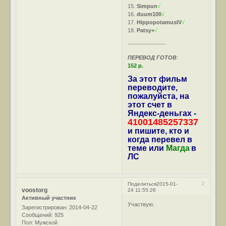
15.
Simpun
√
16.
duum100
√
17.
HippopotamusIV
√
18.
Patsy+
√
-------------------
ПЕРЕВОД ГОТОВ
:
152 р.
За этот фильм
переводите,
пожалуйста, на
этот счет в
Яндекс-деньгах -
41001485257337
и пишите, кто и
когда перевел в
теме или
Магда
в
ЛС
2
Поделиться
2015-01-
voostorg
24 11:55:26
Активный участник
Участвую.
Зарегистрирован
: 2014-04-22
Сообщений:
925
Пол:
Мужской