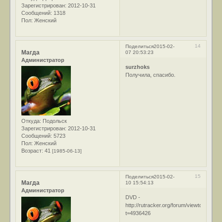
Зарегистрирован
: 2012-10-31
Сообщений:
1318
Пол:
Женский
14
Поделиться
2015-02-
Магда
07 20:53:23
Администратор
surzhoks
Получила, спасибо.
Откуда:
Подольск
Зарегистрирован
: 2012-10-31
Сообщений:
5723
Пол:
Женский
Возраст:
41
[1985-06-13]
15
Поделиться
2015-02-
Магда
10 15:54:13
Администратор
DVD -
http://rutracker.org/forum/viewtopic.php
t=4936426