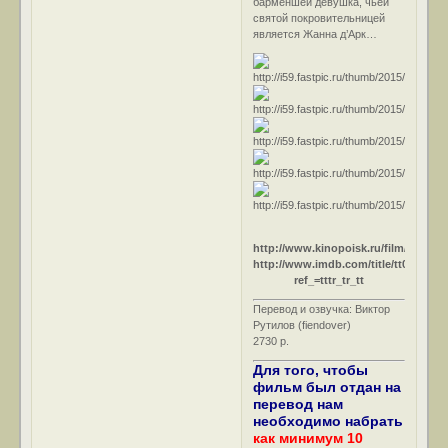
барменшей девушка, чьей
святой покровительницей
является Жанна д’Арк…
http://www.kinopoisk.ru/film/8624/
http://www.imdb.com/title/tt0034919
ref_=tttr_tr_tt
Перевод и озвучка: Виктор
Рутилов (fiendover)
2730 р.
Для того, чтобы
фильм был отдан на
перевод нам
необходимо набрать
как минимум 10