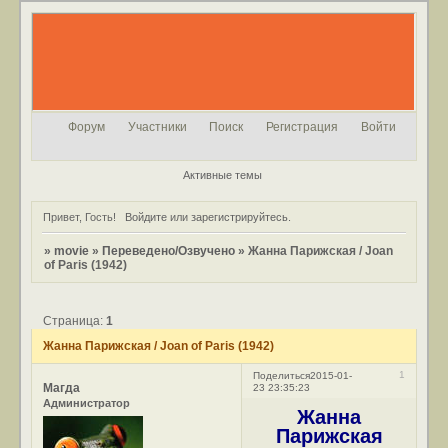
Форум
Участники
Поиск
Регистрация
Войти
Активные темы
Привет, Гость!
Войдите
или
зарегистрируйтесь
.
»
movie
»
Переведено/Озвучено
»
Жанна Парижская / Joan
of Paris (1942)
Страница:
1
Жанна Парижская / Joan of Paris (1942)
1
Поделиться
2015-01-
Магда
23 23:35:23
Администратор
Жанна
Парижская