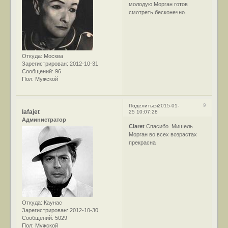
молодую Морган готов
смотреть бесконечно..
Откуда:
Москва
Зарегистрирован
: 2012-10-31
Сообщений:
96
Пол:
Мужской
9
Поделиться
2015-01-
lafajet
25 10:07:28
Администратор
Claret
Спасибо. Мишель
Морган во всех возрастах
прекрасна
Откуда:
Каунас
Зарегистрирован
: 2012-10-30
Сообщений:
5029
Пол:
Мужской