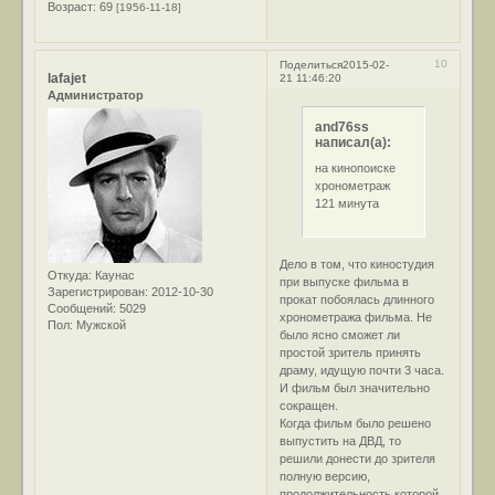
Возраст:
69
[1956-11-18]
10
Поделиться
2015-02-
lafajet
21 11:46:20
Администратор
and76ss
написал(а):
на кинопоиске
хронометраж
121 минута
Дело в том, что киностудия
Откуда:
Каунас
при выпуске фильма в
Зарегистрирован
: 2012-10-30
прокат побоялась длинного
Сообщений:
5029
хронометража фильма. Не
Пол:
Мужской
было ясно сможет ли
простой зритель принять
драму, идущую почти 3 часа.
И фильм был значительно
сокращен.
Когда фильм было решено
выпустить на ДВД, то
решили донести до зрителя
полную версию,
продолжительность которой