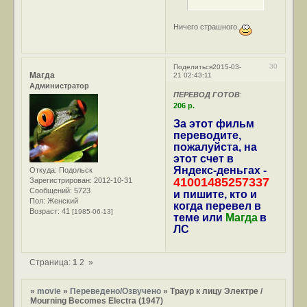
Ничего страшного.
30
Поделиться
2015-03-
Магда
21 02:43:11
Администратор
ПЕРЕВОД ГОТОВ
:
206 р.
За этот фильм
переводите,
пожалуйста, на
этот счет в
Яндекс-деньгах -
Откуда:
Подольск
41001485257337
Зарегистрирован
: 2012-10-31
Сообщений:
5723
и пишите, кто и
Пол:
Женский
когда перевел в
Возраст:
41
[1985-06-13]
теме или
Магда
в
ЛС
Страница:
1
2
»
»
movie
»
Переведено/Озвучено
»
Траур к лицу Электре /
Mourning Becomes Electra (1947)