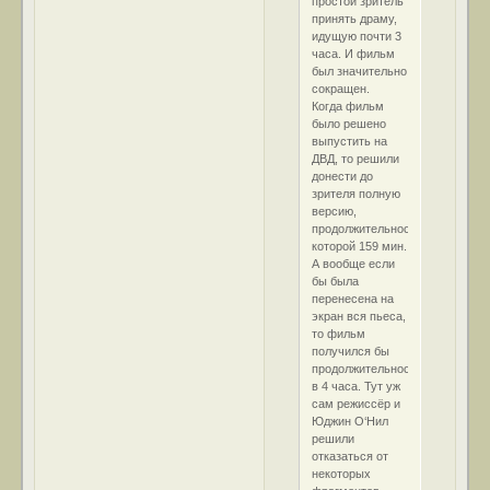
простой зритель
принять драму,
идущую почти 3
часа. И фильм
был значительно
сокращен.
Когда фильм
было решено
выпустить на
ДВД, то решили
донести до
зрителя полную
версию,
продолжительность
которой 159 мин.
А вообще если
бы была
перенесена на
экран вся пьеса,
то фильм
получился бы
продолжительностью
в 4 часа. Тут уж
сам режиссёр и
Юджин О‘Нил
решили
отказаться от
некоторых