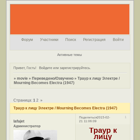
Форум
Участники
Поиск
Регистрация
Войти
Активные темы
Привет, Гость!
Войдите
или
зарегистрируйтесь
.
»
movie
»
Переведено/Озвучено
»
Траур к лицу Электре /
Mourning Becomes Electra (1947)
Страница:
1
2
»
Траур к лицу Электре / Mourning Becomes Electra (1947)
1
Поделиться
2015-02-
lafajet
21 11:06:09
Администратор
Траур к
лицу