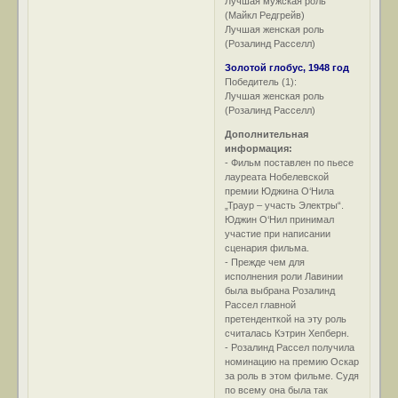
Лучшая мужская роль
(Майкл Редгрейв)
Лучшая женская роль
(Розалинд Расселл)
Золотой глобус, 1948 год
Победитель (1):
Лучшая женская роль
(Розалинд Расселл)
Дополнительная
информация:
- Фильм поставлен по пьесе
лауреата Нобелевской
премии Юджина О‘Нила
„Траур – участь Электры“.
Юджин О‘Нил принимал
участие при написании
сценария фильма.
- Прежде чем для
исполнения роли Лавинии
была выбрана Розалинд
Рассел главной
претенденткой на эту роль
считалась Кэтрин Хепберн.
- Розалинд Рассел получила
номинацию на премию Оскар
за роль в этом фильме. Судя
по всему она была так