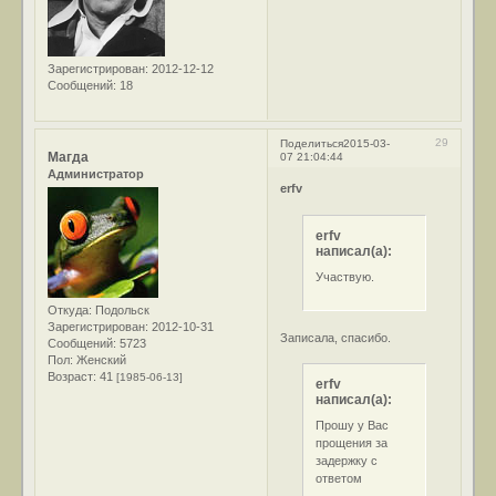
Зарегистрирован
: 2012-12-12
Сообщений:
18
29
Поделиться
2015-03-
Магда
07 21:04:44
Администратор
erfv
erfv
написал(а):
Участвую.
Откуда:
Подольск
Зарегистрирован
: 2012-10-31
Записала, спасибо.
Сообщений:
5723
Пол:
Женский
Возраст:
41
[1985-06-13]
erfv
написал(а):
Прошу у Вас
прощения за
задержку с
ответом