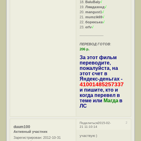
18.
BaluBaly
√
19.
Лямдазонд
√
20.
mangust1
√
21.
mumzik69
√
22.
борюська
√
23.
erfv
√
-------------------
ПЕРЕВОД ГОТОВ
:
206 р.
За этот фильм
переводите,
пожалуйста, на
этот счет в
Яндекс-деньгах -
41001485257337
и пишите, кто и
когда перевел в
теме или
Магда
в
ЛС
2
Поделиться
2015-02-
duum100
21 11:10:14
Активный участник
участвую )
Зарегистрирован
: 2012-10-31