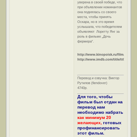
уверена в своей победе, что
при объявлении номинантов
она поднялась со своего
места, чтобы принять
Оскара, но в это время
услышала, что победителем
объявляют Лоретту Янг за
роль в фильме „Дочь
фермера“.
http://www.kinopoisk.ru/film/11951/
http://www.imdb.com/title/tt0039636/
Перевод и озвучка: Виктор
Рутилов (fiendover)
4740р.
Для того, чтобы
фильм был отдан на
перевод нам
необходимо набрать
как минимум 20
желающих,
готовых
профинансировать
этот фильм.