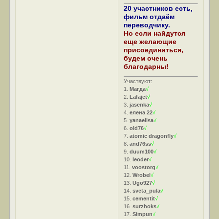
20 участников есть,
фильм отдаём
переводчику.
Но если найдутся
еще желающие
присоединиться,
будем очень
благодарны!
Участвуют:
1.
Магда
√
2.
Lafajet
√
3.
jasenka
√
4.
елена 22
√
5.
yanaelisa
√
6.
old76
√
7.
atomic dragonfly
√
8.
and76ss
√
9.
duum100
√
10.
leoder
√
11.
voostorg
√
12.
Wrobel
√
13.
Ugo927
√
14.
sveta_pula
√
15.
cementit
√
16.
surzhoks
√
17.
Simpun
√