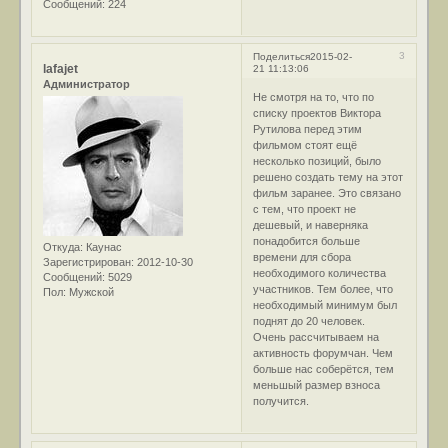
Сообщений:
224
3
Поделиться
2015-02-
lafajet
21 11:13:06
Администратор
Не смотря на то, что по
списку проектов Виктора
Рутилова перед этим
фильмом стоят ещё
несколько позиций, было
решено создать тему на этот
фильм заранее. Это связано
с тем, что проект не
дешевый, и наверняка
понадобится больше
Откуда:
Каунас
времени для сбора
Зарегистрирован
: 2012-10-30
необходимого количества
Сообщений:
5029
участников. Тем более, что
Пол:
Мужской
необходимый минимум был
поднят до 20 человек.
Очень рассчитываем на
активность форумчан. Чем
больше нас соберётся, тем
меньшый размер взноса
получится.