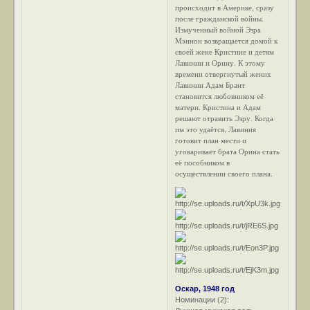
происходит в Америке, сразу
после гражданской войны.
Измученный войной Эзра
Мэннон возвращается домой к
своей жене Кристине и детям
Лавинии и Орину. К этому
времени отвергнутый жених
Лавинии Адам Брант
становится любовником её
матери. Кристина и Адам
решают отравить Эзру. Когда
им это удаётся, Лавиния
готовит план мести и
уговаривает брата Орина стать
её пособником в
осуществлении своего плана.
Оскар, 1948 год
Номинации (2):