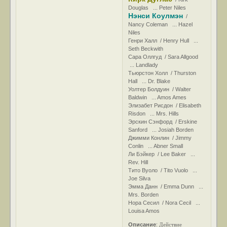
Douglas ... Peter Niles
Нэнси Коулмэн
/
Nancy Coleman ... Hazel
Niles
Генри Халл / Henry Hull ...
Seth Beckwith
Сара Оллгуд / Sara Allgood
... Landlady
Тьюрстон Холл / Thurston
Hall ... Dr. Blake
Уолтер Болдуин / Walter
Baldwin ... Amos Ames
Элизабет Рисдон / Elisabeth
Risdon ... Mrs. Hills
Эрскин Сэнфорд / Erskine
Sanford ... Josiah Borden
Джимми Конлин / Jimmy
Conlin ... Abner Small
Ли Бэйкер / Lee Baker ...
Rev. Hill
Тито Вуоло / Tito Vuolo ...
Joe Silva
Эмма Данн / Emma Dunn ...
Mrs. Borden
Нора Сесил / Nora Cecil ...
Louisa Amos
Действие
Описание
: