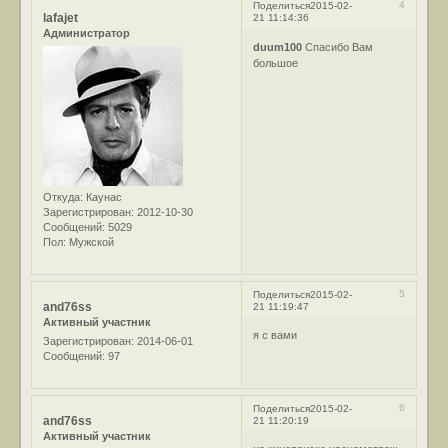
4
Поделиться
2015-02-
lafajet
21 11:14:36
Администратор
duum100
Спасибо Вам
большое
Откуда:
Каунас
Зарегистрирован
: 2012-10-30
Сообщений:
5029
Пол:
Мужской
5
Поделиться
2015-02-
and76ss
21 11:19:47
Активный участник
я с вами
Зарегистрирован
: 2014-06-01
Сообщений:
97
6
Поделиться
2015-02-
and76ss
21 11:20:19
Активный участник