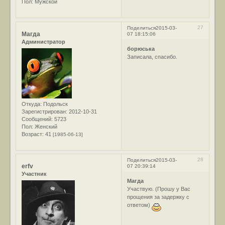
Пол:
Мужской
27
Поделиться
2015-03-
Магда
07 18:15:06
Администратор
борюська
Записала, спасибо.
Откуда:
Подольск
Зарегистрирован
: 2012-10-31
Сообщений:
5723
Пол:
Женский
Возраст:
41
[1985-06-13]
28
Поделиться
2015-03-
erfv
07 20:39:14
Участник
Магда
Участвую. (Прошу у Вас
прощения за задержку с
ответом)