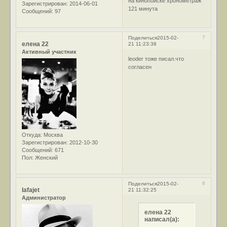
на кинопоиске хронометраж
Зарегистрирован
: 2014-06-01
121 минута
Сообщений:
97
7
Поделиться
2015-02-
елена 22
21 11:23:38
Активный участник
leoder тоже писал.что
согласен
Откуда:
Москва
Зарегистрирован
: 2012-10-30
Сообщений:
671
Пол:
Женский
8
Поделиться
2015-02-
lafajet
21 11:32:25
Администратор
елена 22
написал(а):