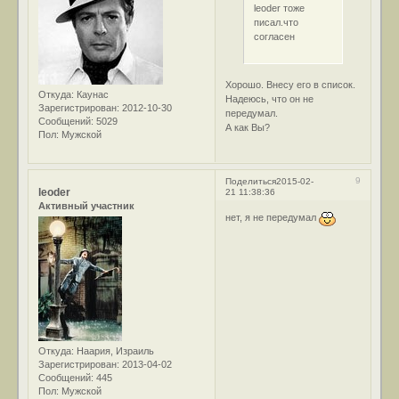
leoder тоже
писал.что
согласен
Хорошо. Внесу его в список.
Откуда:
Каунас
Надеюсь, что он не
Зарегистрирован
: 2012-10-30
передумал.
Сообщений:
5029
А как Вы?
Пол:
Мужской
9
Поделиться
2015-02-
leoder
21 11:38:36
Активный участник
нет, я не передумал
Откуда:
Наария, Израиль
Зарегистрирован
: 2013-04-02
Сообщений:
445
Пол:
Мужской