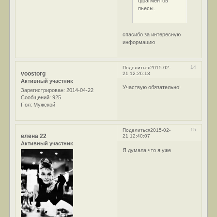
фрагментов
пьесы.
спасибо за интересную
информацию
14
Поделиться
2015-02-
voostorg
21 12:26:13
Активный участник
Участвую обязательно!
Зарегистрирован
: 2014-04-22
Сообщений:
925
Пол:
Мужской
15
Поделиться
2015-02-
елена 22
21 12:40:07
Активный участник
Я думала.что я уже