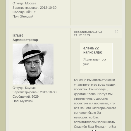
Откуда:
Москва
Зарегистрирован
: 2012-10-30
Сообщений:
671
Пол:
Женский
16
Поделиться
2015-02-
lafajet
21 12:53:29
Администратор
елена 22
написал(а):
Я думала.что я
уже
Конечно Вы автоматически
учавствуете во всех наших
Откуда:
Каунас
проектах. Вы молодец,
Зарегистрирован
: 2012-10-30
дорогая Елена. Но тут мы
Сообщений:
5029
столкнулись с дорогим
Пол:
Мужской
проектом и я посчитал, что
без Вашего категорического
согласия было бы
некорректно Вас
автоматически записывать.
Спасибо Вам Елена, что Вы