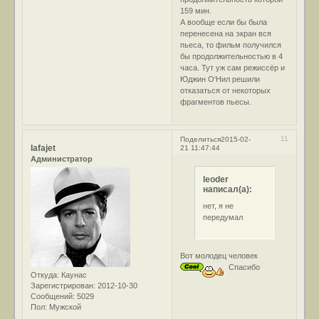
159 мин.
А вообще если бы была
перенесена на экран вся
пьеса, то фильм получился
бы продолжительностью в 4
часа. Тут уж сам режиссёр и
Юджин О‘Нил решили
отказаться от некоторых
фрагментов пьесы.
11
Поделиться
2015-02-
lafajet
21 11:47:44
Администратор
leoder
написал(а):
нет, я не
передумал
Вот молодец человек
Спасибо
Откуда:
Каунас
Зарегистрирован
: 2012-10-30
Сообщений:
5029
Пол:
Мужской