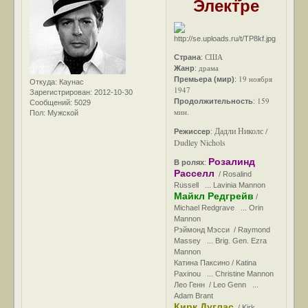
Электре
США
Страна
:
драма
Жанр
:
19 ноября
Премьера (мир)
:
Откуда:
Каунас
1947
Зарегистрирован
: 2012-10-30
159
Продолжительность
:
Сообщений:
5029
мин.
Пол:
Мужской
Дадли Николс /
Режиссер
:
Dudley Nichols
Розалинд
В ролях
:
Расселл
/ Rosalind
Russell ... Lavinia Mannon
Майкл Редгрейв
/
Michael Redgrave ... Orin
Mannon
Рэймонд Мэсси / Raymond
Massey ... Brig. Gen. Ezra
Mannon
Катина Паксино / Katina
Paxinou ... Christine Mannon
Лео Генн / Leo Genn ...
Adam Brant
Кирк Дуглас
/ Kirk