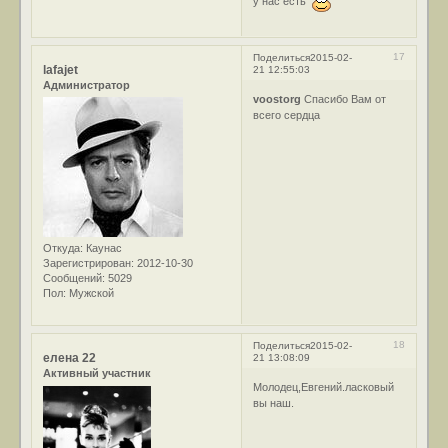
у нас есть
17
Поделиться
2015-02-
lafajet
21 12:55:03
Администратор
voostorg
Спасибо Вам от
всего сердца
Откуда:
Каунас
Зарегистрирован
: 2012-10-30
Сообщений:
5029
Пол:
Мужской
18
Поделиться
2015-02-
елена 22
21 13:08:09
Активный участник
Молодец,Евгений.ласковый
вы наш.