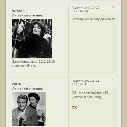
20
Поделиться
2015-02-
Wrobel
21 13:53:36
Активный участник
Категорически поддерживаю!
Зарегистрирован
: 2012-12-18
Сообщений:
176
21
Поделиться
2015-02-
old76
21 13:55:41
Активный участник
Ой чую я мы наберем 20
человек и больше))))