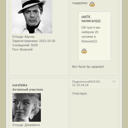
поддержку
old76
написал(а):
Ой чую я мы
наберем 20
человек и
Откуда:
Каунас
Зарегистрирован
: 2012-10-30
больше))))
Сообщений:
5029
Пол:
Мужской
Вот было бы здорово!
24
Поделиться
2015-02-
surzhoks
21 22:18:18
Активный участник
Участвую.
Откуда:
Дзержинск