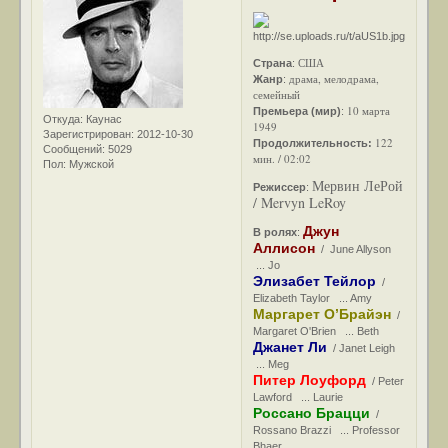
США
Страна
:
драма, мелодрама,
Жанр
:
семейный
10 марта
Премьера (мир)
:
Откуда:
Каунас
1949
Зарегистрирован
: 2012-10-30
122
Продолжительность:
Сообщений:
5029
мин. / 02:02
Пол:
Мужской
Мервин ЛеРой
Режиссер
:
/ Mervyn LeRoy
Джун
В ролях
:
Аллисон
/ June Allyson
... Jo
Элизабет Тейлор
/
Elizabeth Taylor ... Amy
Маргарет О’Брайэн
/
Margaret O'Brien ... Beth
Джанет Ли
/ Janet Leigh
... Meg
Питер Лоуфорд
/ Peter
Lawford ... Laurie
Россано Брацци
/
Rossano Brazzi ... Professor
Bhaer