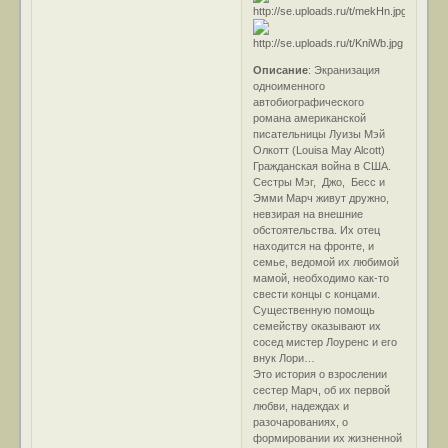
Описание
: Экранизация
одноименного
автобиографического
романа американской
писательницы Луизы Мэй
Олкотт (Louisa May Alcott)
Гражданская война в США.
Сестры Мэг, Джо, Бесс и
Эмми Марч живут дружно,
невзирая на внешние
обстоятельства. Их отец
находится на фронте, и
семье, ведомой их любимой
мамой, необходимо как-то
свести концы с концами.
Существенную помощь
семейству оказывают их
сосед мистер Лоуренс и его
внук Лори…
Это история о взрослении
сестер Марч, об их первой
любви, надеждах и
разочарованиях, о
формировании их жизненной