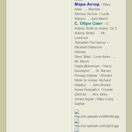
Мэри Астор
/ Mary
Astor ... Marmee
Люсиль Уотсон / Lucile
Watson ... Aunt March
С. Обри Смит
/ C.
Aubrey Smith (в титрах: Sir C.
Aubrey Smith) ... Mr.
Laurence
Элизабет Паттерсон /
Elizabeth Patterson ...
Hannah
Леон Эймс / Leon Ames ...
Mr. March
Гарри Девенпорт / Harry
Davenport ... Dr. Barnes
Ричард Уайлер / Richard
Wyler (в титрах: Richard
Stapley) ... John Brooke
Конни Гилкрайст / Connie
Gilchrist ... Mrs. Kirke
Эллен Корби / Ellen Corby ...
Sophie