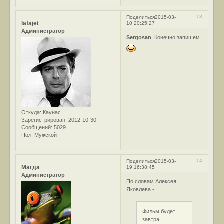
13
Поделиться
2015-03-
lafajet
10 20:25:27
Администратор
Sergosan
Конечно запишем.
Откуда:
Каунас
Зарегистрирован
: 2012-10-30
Сообщений:
5029
Пол:
Мужской
14
Поделиться
2015-03-
Магда
19 16:38:45
Администратор
По словам Алексея
Яковлева -
Фильм будет
завтра.