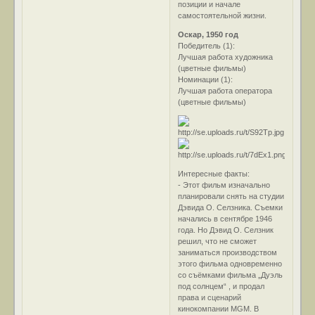
позиции и начале
самостоятельной жизни.
Оскар, 1950 год
Победитель (1):
Лучшая работа художника
(цветные фильмы)
Номинации (1):
Лучшая работа оператора
(цветные фильмы)
Интересные факты:
- Этот фильм изначально
планировали снять на студии
Дэвида О. Селзника. Съемки
начались в сентябре 1946
года. Но Дэвид О. Селзник
решил, что не сможет
заниматься производством
этого фильма одновременно
со съёмками фильма „Дуэль
под солнцем“ , и продал
права и сценарий
кинокомпании MGM. В