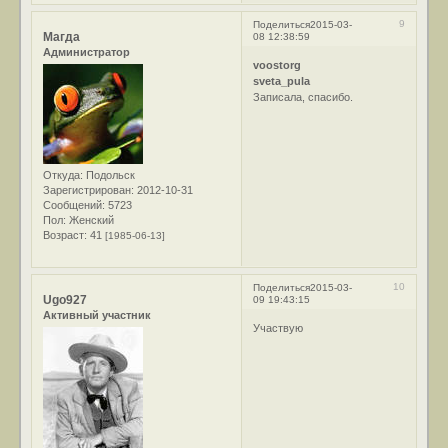
9
Поделиться
2015-03-
Магда
08 12:38:59
Администратор
voostorg
sveta_pula
Записала, спасибо.
Откуда:
Подольск
Зарегистрирован
: 2012-10-31
Сообщений:
5723
Пол:
Женский
Возраст:
41
[1985-06-13]
10
Поделиться
2015-03-
Ugo927
09 19:43:15
Активный участник
Участвую