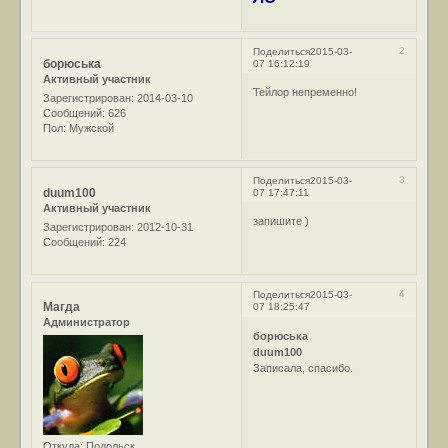
2
Поделиться
2015-03-
борюська
07 16:12:19
Активный участник
Тейлор непременно!
Зарегистрирован
: 2014-03-10
Сообщений:
626
Пол:
Мужской
3
Поделиться
2015-03-
duum100
07 17:47:11
Активный участник
запишите )
Зарегистрирован
: 2012-10-31
Сообщений:
224
4
Поделиться
2015-03-
Магда
07 18:25:47
Администратор
борюська
duum100
Записала, спасибо.
Откуда:
Подольск