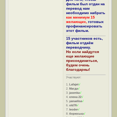
фильм был отдан на
перевод нам
необходимо набрать
как минимум 15
желающих,
готовых
профинансировать
этот фильм.
15 участников есть,
фильм отдаём
переводчику.
Но если найдутся
еще желающие
присоединиться,
будем очень
благодарны!
Участвуют:
1.
Lafajet
√
2.
Магда
√
3.
jasenka
√
4.
елена 22
√
5.
yanaelisa
√
6.
old76
√
7.
leoder
√
8.
борюська
√