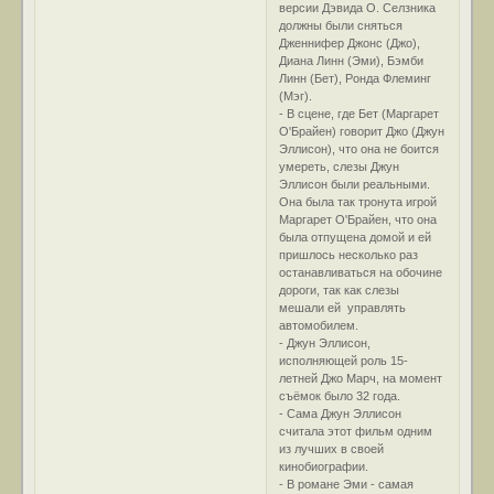
версии Дэвида О. Селзника
должны были сняться
Дженнифер Джонс (Джо),
Диана Линн (Эми), Бэмби
Линн (Бет), Ронда Флеминг
(Мэг).
- В сцене, где Бет (Маргарет
О'Брайен) говорит Джо (Джун
Эллисон), что она не боится
умереть, слезы Джун
Эллисон были реальными.
Она была так тронута игрой
Маргарет О'Брайен, что она
была отпущена домой и ей
пришлось несколько раз
останавливаться на обочине
дороги, так как слезы
мешали ей управлять
автомобилем.
- Джун Эллисон,
исполняющей роль 15-
летней Джо Марч, на момент
съёмок было 32 года.
- Сама Джун Эллисон
считала этот фильм одним
из лучших в своей
кинобиографии.
- В романе Эми - самая