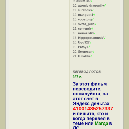
9.
duum100
√
10.
atomic dragonfly
√
11.
surzhoks
√
12.
mangust1
√
13.
voostorg
√
14.
sveta_pula
√
15.
cementit
√
16.
mumzik69
√
17.
HippopotamusIV
√
18.
Ugo927
√
19.
Patsy+
√
20.
Sergosan
√
21.
GalaUkr
√
-------------------
ПЕРЕВОД ГОТОВ
:
143 р.
За этот фильм
переводите,
пожалуйста, на
этот счет в
Яндекс-деньгах -
41001485257337
и пишите, кто и
когда перевел в
теме или
Магда
в
ЛС