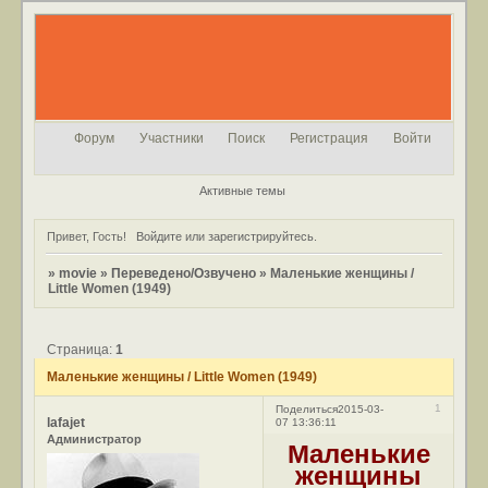
Форум
Участники
Поиск
Регистрация
Войти
Активные темы
Привет, Гость!
Войдите
или
зарегистрируйтесь
.
»
movie
»
Переведено/Озвучено
»
Маленькие женщины /
Little Women (1949)
Страница:
1
Маленькие женщины / Little Women (1949)
1
Поделиться
2015-03-
lafajet
07 13:36:11
Администратор
Маленькие
женщины