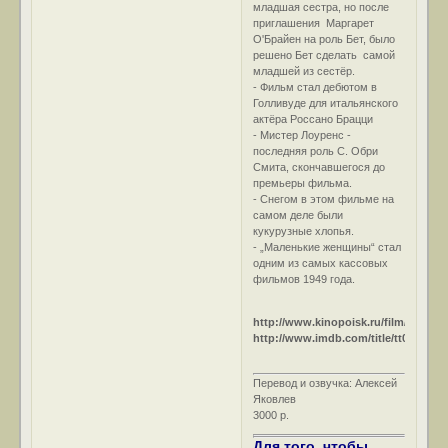
младшая сестра, но после
приглашения Маргарет
О'Брайен на роль Бет, было
решено Бет сделать самой
младшей из сестёр.
- Фильм стал дебютом в
Голливуде для итальянского
актёра Россано Брацци
- Мистер Лоуренс -
последняя роль С. Обри
Смита, скончавшегося до
премьеры фильма.
- Снегом в этом фильме на
самом деле были
кукурузные хлопья.
- „Маленькие женщины“ стал
одним из самых кассовых
фильмов 1949 года.
http://www.kinopoisk.ru/film/9834/
http://www.imdb.com/title/tt0041594/
Перевод и озвучка: Алексей
Яковлев
3000 р.
Для того, чтобы