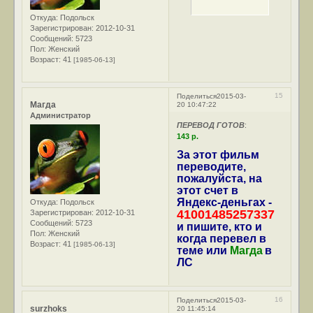
Откуда:
Подольск
Зарегистрирован
: 2012-10-31
Сообщений:
5723
Пол:
Женский
Возраст:
41
[1985-06-13]
15
Поделиться
2015-03-
Магда
20 10:47:22
Администратор
ПЕРЕВОД ГОТОВ
:
143 р.
За этот фильм
переводите,
пожалуйста, на
этот счет в
Яндекс-деньгах -
Откуда:
Подольск
41001485257337
Зарегистрирован
: 2012-10-31
Сообщений:
5723
и пишите, кто и
Пол:
Женский
когда перевел в
Возраст:
41
[1985-06-13]
теме или
Магда
в
ЛС
16
Поделиться
2015-03-
surzhoks
20 11:45:14