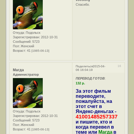
Спасибо.
Откуда:
Подольск
Зарегистрирован
: 2012-10-31
Сообщений:
5723
Пол:
Женский
Возраст:
41
[1985-06-13]
16
Поделиться
2015-04-
Магда
06 16:04:19
Администратор
ПЕРЕВОД ГОТОВ
:
132 р.
За этот фильм
переводите,
пожалуйста, на
этот счет в
Яндекс-деньгах -
Откуда:
Подольск
41001485257337
Зарегистрирован
: 2012-10-31
Сообщений:
5723
и пишите, кто и
Пол:
Женский
когда перевел в
Возраст:
41
[1985-06-13]
теме или
Магда
в