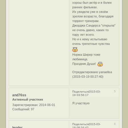
хорош был актёр и в более
ранних фильмах.
Их увидела уже в своём
зрелом возрасте, благодаря
торрент-трекерам.
Джорджа Сандерса "открыла"
не очень давно, каких-то
пару лет всего.
Но и к нему испытываю
очень трепетные чувства
Норма Ширер тоже
любимица.
Праздник Души!
Отредактировано yanaelisa
(2015-03-19 00:27:40)
5
Поделиться
2015-03-
and76ss
19 03:56:17
Активный участник
Я участвую
Зарегистрирован
: 2014-06-01
Сообщений:
97
6
Поделиться
2015-03-
leoder
19 08:34:42