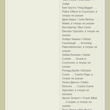
Judge
Кинг Баггот / King Baggot ...
Police Officer in Courtroom, в
титрах не указан
Джон Беркс / John Berkes ...
Waiter, в титрах не указан
Бен Картер / Ben Carter ...
Elevator Operator, в титрах не
указан
Хобарт Кавано / Hobart
Cavanaugh ... Arresting
Plainclothesman, в титрах не
указан
Хейни Конклин / Heinie
Conklin ... Drunk in
Courtroom, в титрах не
указан
Ричард Крэйн / Richard
Crane ... Casino Page, в
титрах не указан
Хелен Диксон / Helen
Dickson ... Casino Game
Spectator, в титрах не
указана
Фрэнк Эллиотт / Frank Elliott
... Croupier, в титрах не
указан
Рекс Эванс / Rex Evans ...