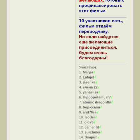
профинансировать
этот фильм.
10 участников есть,
фильм отдаём
переводчику.
Но если найдутся
еще желающие
присоединиться,
будем очень
благодарны!
Участвуют:
1.
Магда
√
2.
Lafajet
√
3.
jasenka
√
4.
елена 22
√
5.
yanaelisa
√
6.
HippopotamusIV
√
7.
atomic dragonfly
√
8.
борюська
√
9.
and76ss
√
10.
leoder
√
11.
old76
√
12.
cementit
√
13.
surzhoks
√
14.
Simpun
√