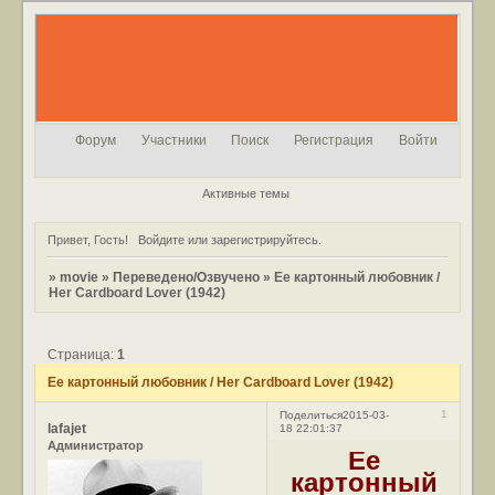
Форум
Участники
Поиск
Регистрация
Войти
Активные темы
Привет, Гость!
Войдите
или
зарегистрируйтесь
.
»
movie
»
Переведено/Озвучено
»
Ее картонный любовник /
Her Cardboard Lover (1942)
Страница:
1
Ее картонный любовник / Her Cardboard Lover (1942)
1
Поделиться
2015-03-
lafajet
18 22:01:37
Администратор
Ее
картонный