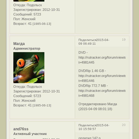
Откуда:
Подольск
Зарегистрирован
: 2012-10-31
Сообщений:
5723
Пол:
Женский
Возраст:
41
[1985-06-13]
19
Поделиться
2015-04-
Магда
09 06:49:11
Администратор
DVD -
http://rutracker.org/forum/viewtopic.php
t=4981445
DVDRip 1.46 GB -
http://rutracker.org/forum/viewtopic.php
t=4981446
DVDRip 772.7 MB -
Откуда:
Подольск
http://rutracker.org/forum/viewtopic.php
Зарегистрирован
: 2012-10-31
t=4981468
Сообщений:
5723
Пол:
Женский
Отредактировано Магда
Возраст:
41
[1985-06-13]
(2015-04-09 08:01:18)
20
Поделиться
2015-04-
and76ss
10 15:59:57
Активный участник
оплатил 142 р.