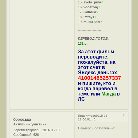
15.
sveta_pula
√
16.
voostorg
√
17.
GalaUkr
√
18.
Patsy+
√
19.
mumzik69
√
-------------------
ПЕРЕВОД ГОТОВ
:
132 р.
За этот фильм
переводите,
пожалуйста, на
этот счет в
Яндекс-деньгах -
41001485257337
и пишите, кто и
когда перевел в
теме или
Магда
в
ЛС
2
Поделиться
2015-03-
борюська
19 00:01:46
Активный участник
Сандерс - обязательно!
Зарегистрирован
: 2014-03-10
Сообщений:
626