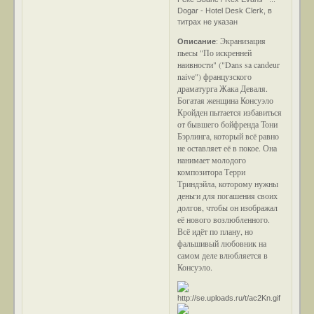
Dogar - Hotel Desk Clerk, в
титрах не указан
Экранизация
Описание
:
пьесы "По искренней
наивности" ("Dans sa candeur
naive") французского
драматурга Жака Деваля.
Богатая женщина Консуэло
Кройден пытается избавиться
от бывшего бойфренда Тони
Бэрлинга, который всё равно
не оставляет её в покое. Она
нанимает молодого
композитора Терри
Триндэйла, которому нужны
деньги для погашения своих
долгов, чтобы он изображал
её нового возлюбленного.
Всё идёт по плану, но
фальшивый любовник на
самом деле влюбляется в
Консуэло.