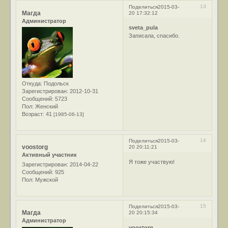
13
Поделиться
2015-03-
Магда
20 17:32:12
Администратор
sveta_pula
Записала, спасибо.
Откуда:
Подольск
Зарегистрирован
: 2012-10-31
Сообщений:
5723
Пол:
Женский
Возраст:
41
[1985-06-13]
14
Поделиться
2015-03-
voostorg
20 20:11:21
Активный участник
Я тоже участвую!
Зарегистрирован
: 2014-04-22
Сообщений:
925
Пол:
Мужской
15
Поделиться
2015-03-
Магда
20 20:15:34
Администратор
voostorg