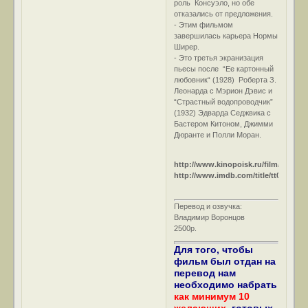
роль Консуэло, но обе
отказались от предложения.
- Этим фильмом
завершилась карьера Нормы
Ширер.
- Это третья экранизация
пьесы после “Ее картонный
любовник“ (1928) Роберта З.
Леонарда с Мэрион Дэвис и
“Страстный водопроводчик”
(1932) Эдварда Седжвика с
Бастером Китоном, Джимми
Дюранте и Полли Моран.
http://www.kinopoisk.ru/film/26994/
http://www.imdb.com/title/tt0034846/
Перевод и озвучка:
Владимир Воронцов
2500р.
Для того, чтобы
фильм был отдан на
перевод нам
необходимо набрать
как минимум 10
желающих,
готовых