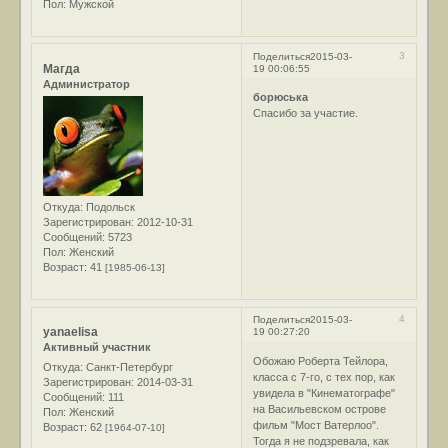
Пол:
Мужской
3
Поделиться
2015-03-
Магда
19 00:06:55
Администратор
борюська
Спасибо за участие.
Откуда:
Подольск
Зарегистрирован
: 2012-10-31
Сообщений:
5723
Пол:
Женский
Возраст:
41
[1985-06-13]
4
Поделиться
2015-03-
yanaelisa
19 00:27:20
Активный участник
Обожаю Роберта Тейлора,
Откуда:
Санкт-Петербург
класса с 7-го, с тех пор, как
Зарегистрирован
: 2014-03-31
увидела в "Кинематографе"
Сообщений:
111
на Васильевском острове
Пол:
Женский
фильм "Мост Ватерлоо".
Возраст:
62
[1964-07-10]
Тогда я не подзревала, как