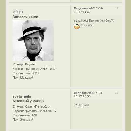
11
Поделиться
2015-03-
lafajet
19 17:14:40
Администратор
surzhoks
Как же без Вас?!
Спасибо
Откуда:
Каунас
Зарегистрирован
: 2012-10-30
Сообщений:
5029
Пол:
Мужской
12
Поделиться
2015-03-
sveta_pula
20 17:20:58
Активный участник
Участвую
Откуда:
Санкт-Петербург
Зарегистрирован
: 2013-06-17
Сообщений:
148
Пол:
Женский