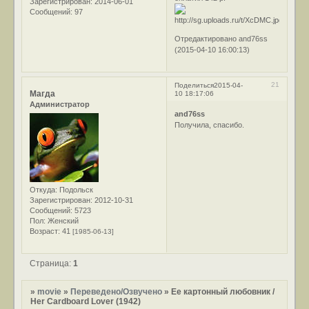
Зарегистрирован
: 2014-06-01
Сообщений:
97
Отредактировано and76ss
(2015-04-10 16:00:13)
21
Поделиться
2015-04-
Магда
10 18:17:06
Администратор
and76ss
Получила, спасибо.
Откуда:
Подольск
Зарегистрирован
: 2012-10-31
Сообщений:
5723
Пол:
Женский
Возраст:
41
[1985-06-13]
Страница:
1
»
movie
»
Переведено/Озвучено
»
Ее картонный любовник /
Her Cardboard Lover (1942)