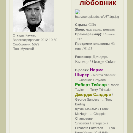
любовник
США
Страна
:
мелодрама, комедия
Жанр
:
16 июля
Премьера (мир)
:
Откуда:
Каунас
1942
Зарегистрирован
: 2012-10-30
93
Продолжительность:
Сообщений:
5029
мин. / 01:33
Пол:
Мужской
Джордж
Режиссер
:
Кьюкор / George Cukor
Норма
В ролях
:
Ширер
/ Norma Shearer
... Consuelo Croyden
Роберт Тейлор
/ Robert
Taylor ... Terry Trindale
Джордж Сандерс
/
George Sanders ... Tony
Barling
Фрэнк МакХью / Frank
McHugh ... Chappie
Champagne
Элизабет Паттерсон /
Elizabeth Patterson ... Eva
Чилл Уиллс / Chill Wills ...