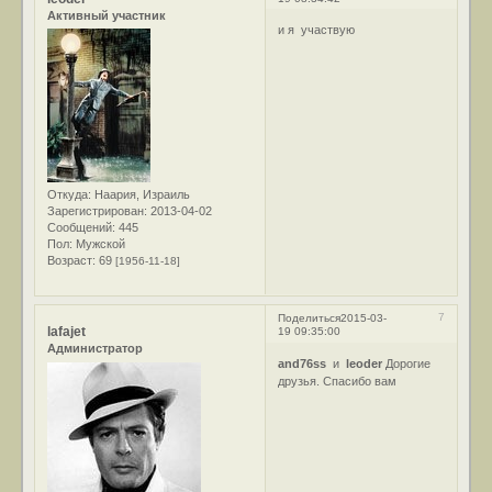
Активный участник
и я участвую
Откуда:
Наария, Израиль
Зарегистрирован
: 2013-04-02
Сообщений:
445
Пол:
Мужской
Возраст:
69
[1956-11-18]
7
Поделиться
2015-03-
lafajet
19 09:35:00
Администратор
and76ss
и
leoder
Дорогие
друзья. Спасибо вам