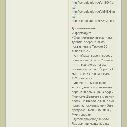
Дополнительная
информация:
- Оригинальная пьеса Жака
Деваля впервые была
поставлена в Париже 13
января 1926.
- Английская версия пьесы,
написанная Валери Уайнгейт
и П.Г. Вудхаусом, была
поставлена в Нью-Йорке 21
марта 1927 г. и выдержала
152 спектакля.
- Ирвинг Тальберг ранее
хотел сделать музыкальную
версию пьесы с Грейс Мур и
Морисом Шевалье в главных
ролях, но Шевалье вышел из
проекта, поскольку ему был
предложен меньший, чем у
Мур, гонорар.
- Джоан Кроуфорд и Хеди
Ламарр приглашались на