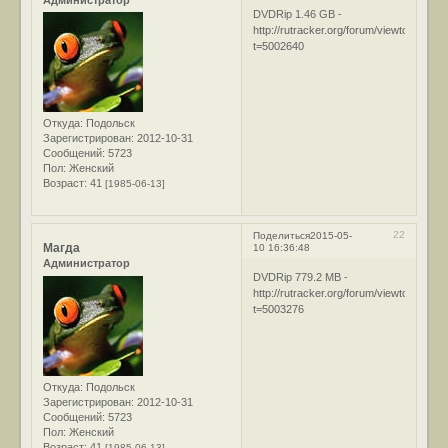
Администратор
DVDRip 1.46 GB -
http://rutracker.org/forum/viewtopic.php
t=5002640
Откуда:
Подольск
Зарегистрирован
: 2012-10-31
Сообщений:
5723
Пол:
Женский
Возраст:
41
[1985-06-13]
22
Поделиться
2015-05-
Магда
10 16:36:48
Администратор
DVDRip 779.2 MB -
http://rutracker.org/forum/viewtopic.php
t=5003276
Откуда:
Подольск
Зарегистрирован
: 2012-10-31
Сообщений:
5723
Пол:
Женский
Возраст:
41
[1985-06-13]