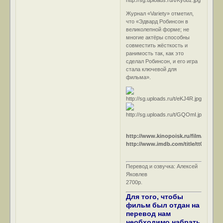
Журнал «Variety» отметил,
что «Эдвард Робинсон в
великолепной форме; не
многие актёры способны
совместить жёсткость и
ранимость так, как это
сделал Робинсон, и его игра
стала ключевой для
фильма».
http://www.kinopoisk.ru/film/12668/
http://www.imdb.com/title/tt0039757/
Перевод и озвучка: Алексей
Яковлев
2700р.
Для того, чтобы
фильм был отдан на
перевод нам
необходимо набрать