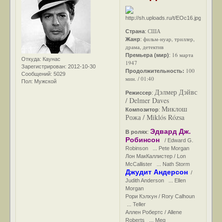
США
Страна
:
фильм-нуар, триллер,
Жанр
:
драма, детектив
16 марта
Премьера (мир)
:
Откуда:
Каунас
1947
Зарегистрирован
: 2012-10-30
100
Продолжительность:
Сообщений:
5029
мин. / 01:40
Пол:
Мужской
Дэлмер Дэйвс
Режиссер
:
/ Delmer Daves
Миклош
Композитор
:
Рожа / Miklós Rózsa
Эдвард Дж.
В ролях
:
Робинсон
/ Edward G.
Robinson ... Pete Morgan
Лон МакКаллистер / Lon
McCallister ... Nath Storm
Джудит Андерсон
/
Judith Anderson ... Ellen
Morgan
Рори Кэлхун / Rory Calhoun
... Teller
Аллен Робертс / Allene
Roberts ... Meg