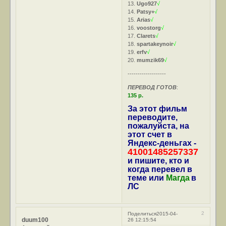
13.
Ugo927
√
14.
Patsy+
√
15.
Arias
√
16.
voostorg
√
17.
Clarets
√
18.
spartakeynoir
√
19.
erfv
√
20.
mumzik69
√
-------------------
ПЕРЕВОД ГОТОВ
:
135 р.
За этот фильм
переводите,
пожалуйста, на
этот счет в
Яндекс-деньгах -
41001485257337
и пишите, кто и
когда перевел в
теме или
Магда
в
ЛС
2
Поделиться
2015-04-
duum100
26 12:15:54