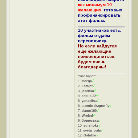
как минимум 10
желающих,
готовых
профинансировать
этот фильм.
10 участников есть,
фильм отдаём
переводчику.
Но если найдутся
еще желающие
присоединиться,
будем очень
благодарны!
Участвуют:
1.
Магда
√
2.
Lafajet
√
3.
jasenka
√
4.
елена 22
√
5.
yanaelisa
√
6.
atomic dragonfly
√
7.
duum100
√
8.
Wrobel
√
9.
борюська
√
10.
surzhoks
√
11.
sveta_pula
√
12.
GalaUkr
√