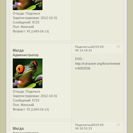
Откуда:
Подольск
Зарегистрирован
: 2012-10-31
Сообщений:
5723
Пол:
Женский
Возраст:
41
[1985-06-13]
20
Поделиться
2015-05-
Магда
09 14:18:32
Администратор
DVD -
http://rutracker.org/forum/viewtopic.php
t=5002536
Откуда:
Подольск
Зарегистрирован
: 2012-10-31
Сообщений:
5723
Пол:
Женский
Возраст:
41
[1985-06-13]
21
Поделиться
2015-05-
Магда
09 16:52:23