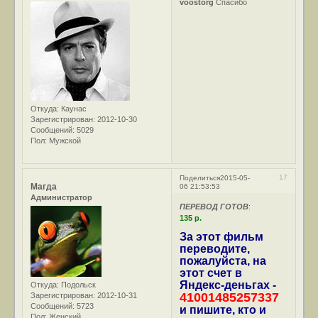
voostorg
Спасибо
Откуда:
Каунас
Зарегистрирован
: 2012-10-30
Сообщений:
5029
Пол:
Мужской
17
Поделиться
2015-05-
Магда
06 21:53:53
Администратор
ПЕРЕВОД ГОТОВ
:
135 р.
За этот фильм
переводите,
пожалуйста, на
этот счет в
Яндекс-деньгах -
Откуда:
Подольск
41001485257337
Зарегистрирован
: 2012-10-31
Сообщений:
5723
и пишите, кто и
Пол:
Женский