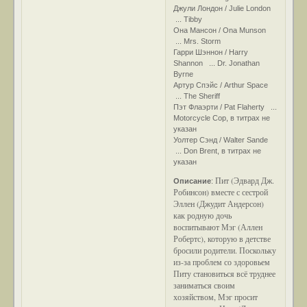
Джули Лондон / Julie London
... Tibby
Она Мансон / Ona Munson
... Mrs. Storm
Гарри Шэннон / Harry
Shannon ... Dr. Jonathan
Byrne
Артур Спэйс / Arthur Space
... The Sheriff
Пэт Флаэрти / Pat Flaherty ...
Motorcycle Cop, в титрах не
указан
Уолтер Сэнд / Walter Sande
... Don Brent, в титрах не
указан
Пит (Эдвард Дж.
Описание
:
Робинсон) вместе с сестрой
Эллен (Джудит Андерсон)
как родную дочь
воспитывают Мэг (Аллен
Робертс), которую в детстве
бросили родители. Поскольку
из-за проблем со здоровьем
Питу становиться всё труднее
заниматься своим
хозяйством, Мэг просит