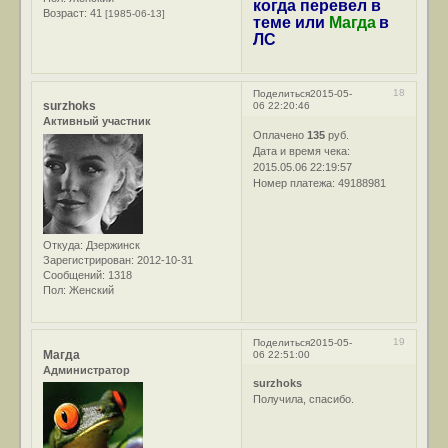
когда перевел в
Возраст:
41
[1985-06-13]
теме или
Магда
в
ЛС
18
Поделиться
2015-05-
surzhoks
06 22:20:46
Активный участник
Оплачено
135
руб.
Дата и время чека:
2015.05.06 22:19:57
Номер платежа: 49188981
Откуда:
Дзержинск
Зарегистрирован
: 2012-10-31
Сообщений:
1318
Пол:
Женский
19
Поделиться
2015-05-
Магда
06 22:51:00
Администратор
surzhoks
Получила, спасибо.