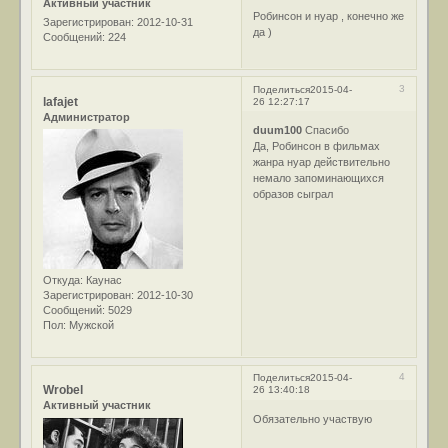
Активный участник
Робинсон и нуар , конечно же
Зарегистрирован
: 2012-10-31
да )
Сообщений:
224
3
Поделиться
2015-04-
lafajet
26 12:27:17
Администратор
duum100
Спасибо
Да, Робинсон в фильмах
жанра нуар действительно
немало запоминающихся
образов сыграл
Откуда:
Каунас
Зарегистрирован
: 2012-10-30
Сообщений:
5029
Пол:
Мужской
4
Поделиться
2015-04-
Wrobel
26 13:40:18
Активный участник
Обязательно участвую