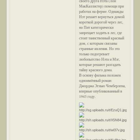
своего друга Нэта (Лон
МакКаллистер) помощи при
работах на ферме. Однажды
Нэт решает вернуться домой
короткой дорогой через лес,
но Пит категорически
запрещает ходить в лес, где
стоит таинственный красный
дом, с которым связаны
странные явления. Но это
только подогревает
любопытство Нэта и Мэг,
которые решают разгадать
тайну красного дома.
В основу фильма положен
одноимённый роман
Джорджа Эгнью Чемберлена,
впервые опубликованный в
1943 году.