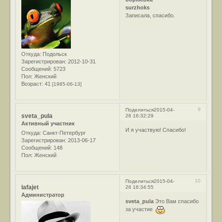
surzhoks
Записала, спасибо.
Откуда:
Подольск
Зарегистрирован
: 2012-10-31
Сообщений:
5723
Пол:
Женский
Возраст:
41
[1985-06-13]
9
Поделиться
2015-04-
sveta_pula
26 16:32:29
Активный участник
И я участвую! Спасибо!
Откуда:
Санкт-Петербург
Зарегистрирован
: 2013-06-17
Сообщений:
148
Пол:
Женский
10
Поделиться
2015-04-
lafajet
26 16:34:55
Администратор
sveta_pula
Это Вам спасибо
за участие