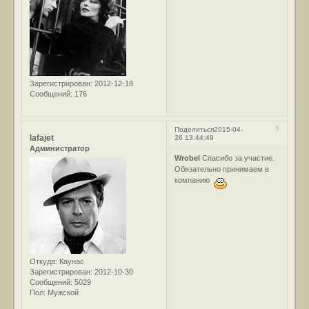
Зарегистрирован
: 2012-12-18
Сообщений:
176
5
Поделиться
2015-04-
lafajet
26 13:44:49
Администратор
Wrobel
Спасибо за участие.
Обязательно принимаем в
компанию
Откуда:
Каунас
Зарегистрирован
: 2012-10-30
Сообщений:
5029
Пол:
Мужской