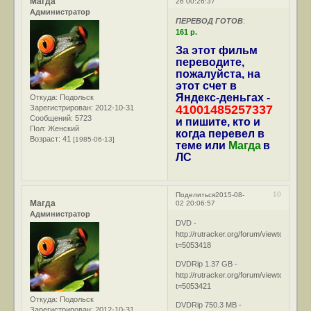
Магда
26 00:26:37
Администратор
ПЕРЕВОД ГОТОВ
:
161 р.
За этот фильм
переводите,
пожалуйста, на
этот счет в
Яндекс-деньгах -
Откуда:
Подольск
41001485257337
Зарегистрирован
: 2012-10-31
Сообщений:
5723
и пишите, кто и
Пол:
Женский
когда перевел в
Возраст:
41
[1985-06-13]
теме или
Магда
в
ЛС
10
Поделиться
2015-08-
Магда
02 20:06:57
Администратор
DVD -
http://rutracker.org/forum/viewtopic.php
t=5053418
DVDRip 1.37 GB -
http://rutracker.org/forum/viewtopic.php
t=5053421
Откуда:
Подольск
DVDRip 750.3 MB -
Зарегистрирован
: 2012-10-31