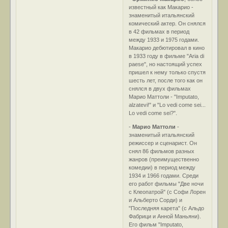
известный как Макарио -
знаменитый итальянский
комический актер. Он снялся
в 42 фильмах в период
между 1933 и 1975 годами.
Макарио дебютировал в кино
в 1933 году в фильме "Aria di
paese", но настоящий успех
пришел к нему только спустя
шесть лет, после того как он
снялся в двух фильмах
Марио Маттоли - "Imputato,
alzatevi!" и "Lo vedi come sei...
Lo vedi come sei?".
-
Марио Маттоли
-
знаменитый итальянский
режиссер и сценарист. Он
снял 86 фильмов разных
жанров (преимущественно
комедии) в период между
1934 и 1966 годами. Среди
его работ фильмы "Две ночи
с Клеопатрой" (с Софи Лорен
и Альберто Сорди) и
"Последняя карета" (с Альдо
Фабрици и Анной Маньяни).
Его фильм "Imputato,