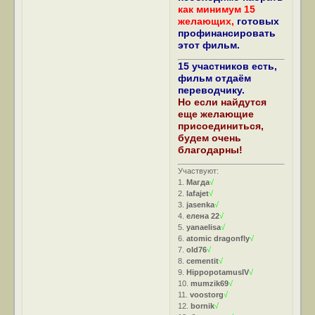
как минимум 15
желающих,
готовых
профинансировать
этот фильм.
15 участников есть,
фильм отдаём
переводчику.
Но если найдутся
еще желающие
присоединиться,
будем очень
благодарны!
Участвуют:
1.
Магда
√
2.
lafajet
√
3.
jasenka
√
4.
елена 22
√
5.
yanaelisa
√
6.
atomic dragonfly
√
7.
old76
√
8.
cementit
√
9.
HippopotamusIV
√
10.
mumzik69
√
11.
voostorg
√
12.
bornik
√