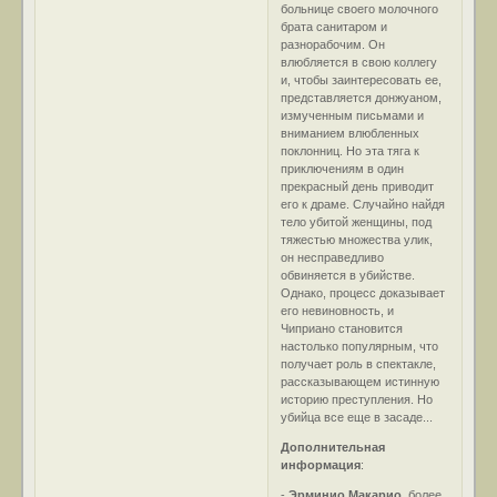
больнице своего молочного
брата санитаром и
разнорабочим. Он
влюбляется в свою коллегу
и, чтобы заинтересовать ее,
представляется донжуаном,
измученным письмами и
вниманием влюбленных
поклонниц. Но эта тяга к
приключениям в один
прекрасный день приводит
его к драме. Случайно найдя
тело убитой женщины, под
тяжестью множества улик,
он несправедливо
обвиняется в убийстве.
Однако, процесс доказывает
его невиновность, и
Чиприано становится
настолько популярным, что
получает роль в спектакле,
рассказывающем истинную
историю преступления. Но
убийца все еще в засаде...
Дополнительная
информация
:
-
Эрминио Макарио
, более