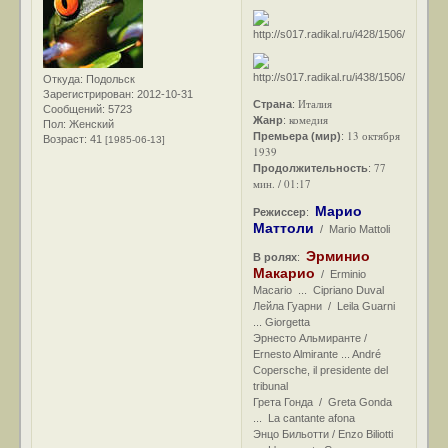
Откуда:
Подольск
Зарегистрирован
: 2012-10-31
Италия
Страна
:
Сообщений:
5723
комедия
Жанр
:
Пол:
Женский
13 октября
Премьера (мир)
:
Возраст:
41
[1985-06-13]
1939
77
Продолжительность
:
мин. / 01:17
Марио
Режиссер
:
Маттоли
/ Mario Mattoli
Эрминио
В ролях
:
Макарио
/ Erminio
Macario ... Cipriano Duval
Лейла Гуарни / Leila Guarni
... Giorgetta
Эрнесто Альмиранте /
Ernesto Almirante ... André
Copersche, il presidente del
tribunal
Грета Гонда / Greta Gonda
... La cantante afona
Энцо Бильотти / Enzo Biliotti