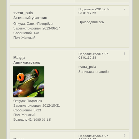
7
Поделиться
2015-07-
sveta_pula
03 01:17:56
Активный участник
Присоединяюсь
Откуда:
Санкт-Петербург
Зарегистрирован
: 2013-06-17
Сообщений:
148
Пол:
Женский
8
Поделиться
2015-07-
Магда
03 01:19:28
Администратор
sveta_pula
Записала, спасибо.
Откуда:
Подольск
Зарегистрирован
: 2012-10-31
Сообщений:
5723
Пол:
Женский
Возраст:
41
[1985-06-13]
9
Поделиться
2015-07-