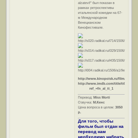
alzatevi!" был показан в
рамках ретроспективы
итальянской комедии на 67-
м Международном
Венецианском
Кинофестивале.
http://www.kinopoisk.ru/film/128933/
http://www.imdb.com/title/tt0031476
ref_=fn_al_tt_1
Перевод:
Miss Morti
Озвучка:
М.Кенс
Цена вопроса в целом:
3050
р.
Для того, чтобы
фильм был отдан на
перевод нам
необходимо набрать