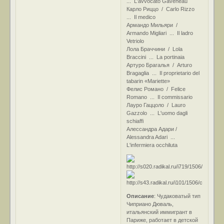
... L'avvocato Gaveneau
Карло Риццо / Carlo Rizzo
... Il medico
Армандо Мильяри /
Armando Migliari ... Il ladro
Vetriolo
Лола Браччини / Lola
Braccini ... La portinaia
Артуро Брагалья / Arturo
Bragaglia ... Il proprietario del
tabarin «Mariette»
Фелис Романо / Felice
Romano ... Il commissario
Лауро Гаццоло / Lauro
Gazzolo ... L'uomo dagli
schiaffi
Алессандра Адари /
Alessandra Adari ...
L'infermiera occhiluta
Описание
: Чудаковатый тип
Чиприано Дюваль,
итальянский иммигрант в
Париже, работает в детской