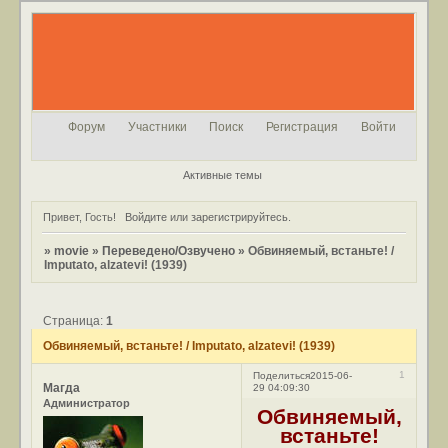
Форум
Участники
Поиск
Регистрация
Войти
Активные темы
Привет, Гость!
Войдите
или
зарегистрируйтесь
.
»
movie
»
Переведено/Озвучено
»
Обвиняемый, встаньте! /
Imputato, alzatevi! (1939)
Страница:
1
Обвиняемый, встаньте! / Imputato, alzatevi! (1939)
1
Поделиться
2015-06-
Магда
29 04:09:30
Администратор
Обвиняемый,
встаньте!