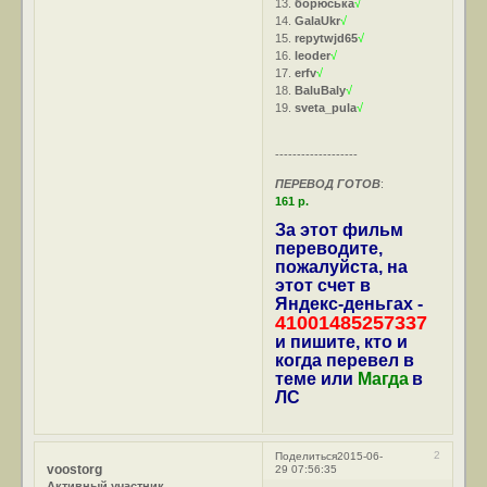
13.
борюська
√
14.
GalaUkr
√
15.
repytwjd65
√
16.
leoder
√
17.
erfv
√
18.
BaluBaly
√
19.
sveta_pula
√
-------------------
ПЕРЕВОД ГОТОВ
:
161 р.
За этот фильм
переводите,
пожалуйста, на
этот счет в
Яндекс-деньгах -
41001485257337
и пишите, кто и
когда перевел в
теме или
Магда
в
ЛС
2
Поделиться
2015-06-
voostorg
29 07:56:35
Активный участник