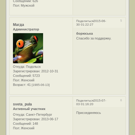
Сообщений:
626
Пол:
Мужской
5
Поделиться
2015-06-
Магда
30 01:22:27
Администратор
борюська
Спасибо за поддержку.
Откуда:
Подольск
Зарегистрирован
: 2012-10-31
Сообщений:
5723
Пол:
Женский
Возраст:
41
[1985-06-13]
6
Поделиться
2015-07-
sveta_pula
03 01:16:20
Активный участник
Присоединяюсь
Откуда:
Санкт-Петербург
Зарегистрирован
: 2013-06-17
Сообщений:
148
Пол:
Женский