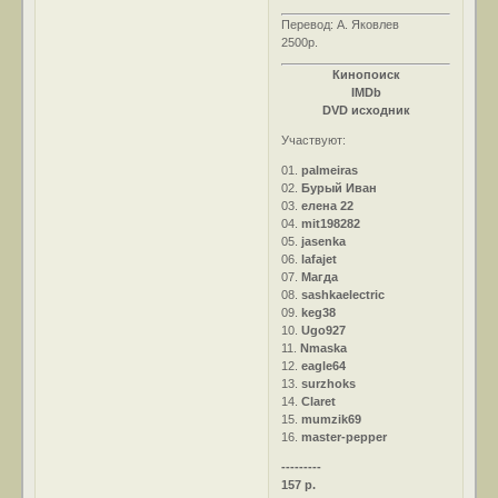
Перевод: А. Яковлев
2500р.
Кинопоиск
IMDb
DVD исходник
Участвуют:
01.
palmeiras
02.
Бурый Иван
03.
елена 22
04.
mit198282
05.
jasenka
06.
lafajet
07.
Магда
08.
sashkaelectric
09.
keg38
10.
Ugo927
11.
Nmaska
12.
eagle64
13.
surzhoks
14.
Claret
15.
mumzik69
16.
master-pepper
---------
157 р.