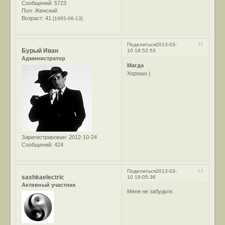
Сообщений:
5723
Пол:
Женский
Возраст:
41
[1985-06-13]
11
Поделиться
2013-03-
Бурый Иван
10 18:52:53
Администратор
Магда
Хорошо )
Зарегистрирован
: 2012-10-24
Сообщений:
424
12
Поделиться
2013-03-
sashkaelectric
10 19:05:36
Активный участник
Меня не забудьте.