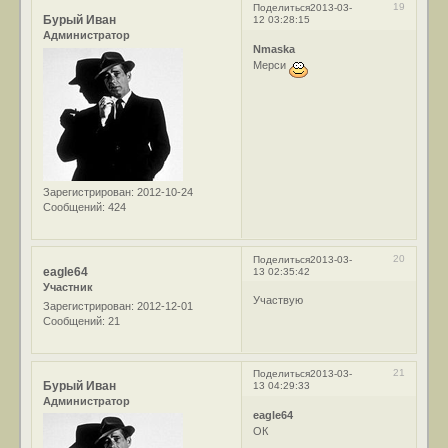
19
Поделиться
2013-03-
Бурый Иван
12 03:28:15
Администратор
Nmaska
Мерси
Зарегистрирован
: 2012-10-24
Сообщений:
424
20
Поделиться
2013-03-
eagle64
13 02:35:42
Участник
Участвую
Зарегистрирован
: 2012-12-01
Сообщений:
21
21
Поделиться
2013-03-
Бурый Иван
13 04:29:33
Администратор
eagle64
ОК