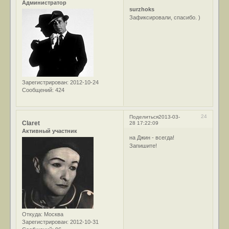
Администратор
surzhoks
Зафиксировали, спасибо. )
Зарегистрирован
: 2012-10-24
Сообщений:
424
24
Поделиться
2013-03-
Claret
28 17:22:09
Активный участник
на Джин - всегда!
Запишите!
Откуда:
Москва
Зарегистрирован
: 2012-10-31