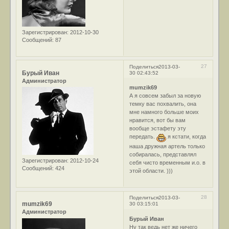
Зарегистрирован
: 2012-10-30
Сообщений:
87
27
Поделиться
2013-03-
Бурый Иван
30 02:43:52
Администратор
mumzik69
А я совсем забыл за новую
темку вас похвалить, она
мне намного больше моих
нравится, вот бы вам
вообще эстафету эту
передать.
я кстати, когда
наша дружная артель только
собиралась, представлял
Зарегистрирован
: 2012-10-24
себя чисто временным и.о. в
Сообщений:
424
этой области. )))
28
Поделиться
2013-03-
mumzik69
30 03:15:01
Администратор
Бурый Иван
Ну так ведь нет же ничего