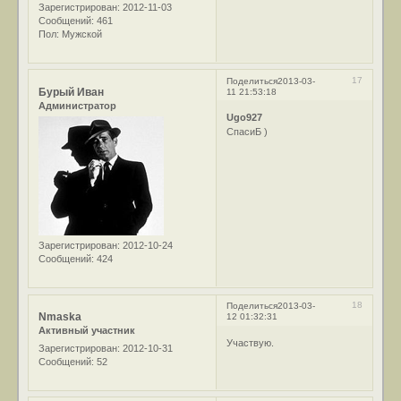
Зарегистрирован
: 2012-11-03
Сообщений:
461
Пол:
Мужской
17
Поделиться
2013-03-
Бурый Иван
11 21:53:18
Администратор
Ugo927
СпасиБ )
Зарегистрирован
: 2012-10-24
Сообщений:
424
18
Поделиться
2013-03-
Nmaska
12 01:32:31
Активный участник
Участвую.
Зарегистрирован
: 2012-10-31
Сообщений:
52