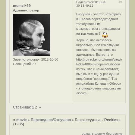
30
Поделиться
2013-03-
mumzik69
30 13:49:12
Администратор
Визгунов - это тот, что фразу
в 10 слов переводит одним
трехбуквенным
междометием с опозданием
на три минуты?
Хорошо, что оказалось
нереально. Все его озвучки
хотелось бы поменять на
адекватные. Вы вот это
Зарегистрирован
: 2012-10-30
http://rutracker.org/forum/viewtopic.php
Сообщений:
87
t=3324886
смотрели? Любой
из тех, кто с нами работает,
был бы в тыщщу раз лучше
подобного "перевода". Так
испохабить Купера и Оберон
- это надо очень классику не
любить.
Страница:
1
2
»
»
movie
»
Переведено/Озвучено
»
Безрассудные / Reckless
(1935)
создать форум бесплатно