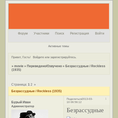
Форум
Участники
Поиск
Регистрация
Войти
Активные темы
Привет, Гость!
Войдите
или
зарегистрируйтесь
.
»
movie
»
Переведено/Озвучено
»
Безрассудные / Reckless
(1935)
Страница:
1
2
»
Безрассудные / Reckless (1935)
1
Поделиться
2013-03-
Бурый Иван
10 06:56:12
Администратор
Безрассудные