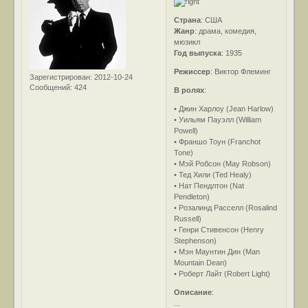
Страна
: США
Жанр
: драма, комедия,
мюзикл
Год выпуска
: 1935
Режиссер
: Виктор Флеминг
Зарегистрирован
: 2012-10-24
Сообщений:
424
В ролях
:
• Джин Харлоу (Jean Harlow)
• Уильям Пауэлл (William
Powell)
• Франшо Тоун (Franchot
Tone)
• Мэй Робсон (May Robson)
• Тед Хили (Ted Healy)
• Нат Пендлтон (Nat
Pendleton)
• Розалинд Расселл (Rosalind
Russell)
• Генри Стивенсон (Henry
Stephenson)
• Мэн Маунтин Дин (Man
Mountain Dean)
• Роберт Лайт (Robert Light)
Описание
:
...