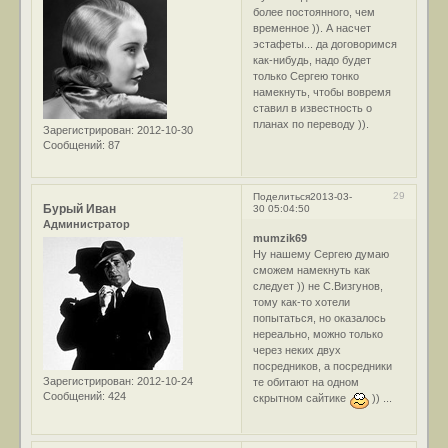
более постоянного, чем
временное )). А насчет
эстафеты... да договоримся
как-нибудь, надо будет
только Сергею тонко
намекнуть, чтобы вовремя
ставил в известность о
планах по переводу )).
Зарегистрирован
: 2012-10-30
Сообщений:
87
29
Поделиться
2013-03-
Бурый Иван
30 05:04:50
Администратор
mumzik69
Ну нашему Сергею думаю
сможем намекнуть как
следует )) не С.Визгунов,
тому как-то хотели
попытаться, но оказалось
нереально, можно только
через неких двух
посредников, а посредники
Зарегистрирован
: 2012-10-24
те обитают на одном
Сообщений:
424
скрытном сайтике
)) ...