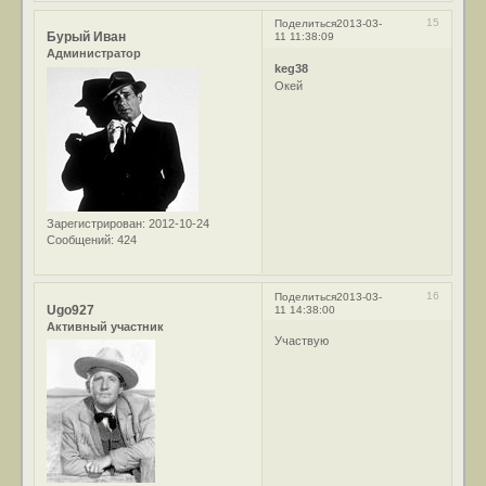
15
Поделиться
2013-03-
Бурый Иван
11 11:38:09
Администратор
keg38
Окей
Зарегистрирован
: 2012-10-24
Сообщений:
424
16
Поделиться
2013-03-
Ugo927
11 14:38:00
Активный участник
Участвую