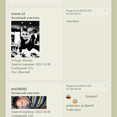
2
Поделиться
2013-03-
елена 22
10 08:28:01
Активный участник
участвую
Откуда:
Москва
Зарегистрирован
: 2012-10-30
Сообщений:
671
Пол:
Женский
3
Поделиться
2013-03-
mit198282
10 08:56:04
Активный участник
Ураааа!!!
добрались до Джин!!!
Учавствую.
Зарегистрирован
: 2012-10-30
Сообщений:
210