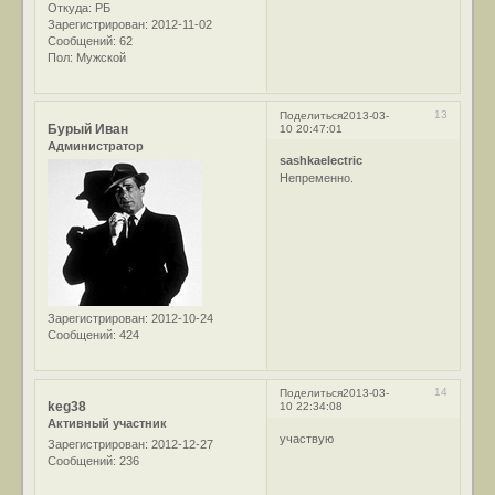
Откуда:
РБ
Зарегистрирован
: 2012-11-02
Сообщений:
62
Пол:
Мужской
13
Поделиться
2013-03-
Бурый Иван
10 20:47:01
Администратор
sashkaelectric
Непременно.
Зарегистрирован
: 2012-10-24
Сообщений:
424
14
Поделиться
2013-03-
keg38
10 22:34:08
Активный участник
участвую
Зарегистрирован
: 2012-12-27
Сообщений:
236