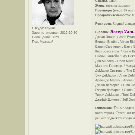
США
Страна
:
мюзикл, комедия
Жанр
:
28 мая 
Премьера (мир)
:
10
Продолжительность
:
Сидней Лэнфил
Режиссер
:
Откуда:
Каунас
Эстер Уил
В ролях
:
Зарегистрирован
: 2012-10-30
Джоан Эванс / Joan Evans
Сообщений:
5029
Пол:
Мужской
Вивиан Блейн / Vivian Bla
Бэрри Салливан / Barry Sul
Киф Брасселль / Keefe Bra
Билли Екштейн / Billy Ecks
Дин Миллер / Dean Miller 
Маргало Гиллмор / Margalo
ДеМарко Систерс / The DeM
Энн ДеМарко / Anne DeMarc
Арлин де Марко / Arlene de
Джина ДеМарко / Gina DeMa
Глория ДеМарко / Gloria D
Терри ДеМарко / Terri DeM
Джефф Доннел / Jeff Donn
Три молодых 
Описание
:
волонтеров). Теперь им п
решает подыскать среди