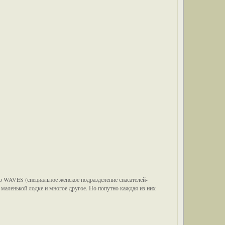
 WAVES (специальное женское подразделение спасателей-
в маленькой лодке и многое другое. Но попутно каждая из них