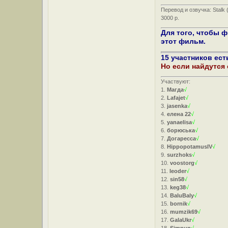
Перевод и озвучка: Stalk
3000 р.
Для того, чтобы 
этот фильм.
15 участников ест
Но если найдутся
Участвуют:
1.
Магда
√
2.
Lafajet
√
3.
jasenka
√
4.
елена 22
√
5.
yanaelisa
√
6.
борюська
√
7.
Догаресса
√
8.
HippopotamusIV
√
9.
surzhoks
√
10.
voostorg
√
11.
leoder
√
12.
sin58
√
13.
keg38
√
14.
BaluBaly
√
15.
bornik
√
16.
mumzik69
√
17.
GalaUkr
√