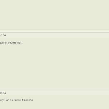
36:50
данно, участвую!!!
39:04
шу Вас в список. Спасибо