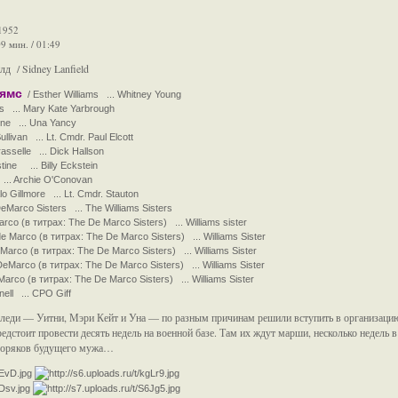
1952
9 мин. / 01:49
д / Sidney Lanfield
ьямс
/ Esther Williams ... Whitney Young
 ... Mary Kate Yarbrough
ine ... Una Yancy
livan ... Lt. Cmdr. Paul Elcott
sselle ... Dick Hallson
tine ... Billy Eckstein
... Archie O'Conovan
 Gillmore ... Lt. Cmdr. Stauton
arco Sisters ... The Williams Sisters
o (в титрах: The De Marco Sisters) ... Williams sister
 Marco (в титрах: The De Marco Sisters) ... Williams Sister
rco (в титрах: The De Marco Sisters) ... Williams Sister
eMarco (в титрах: The De Marco Sisters) ... Williams Sister
arco (в титрах: The De Marco Sisters) ... Williams Sister
ell ... CPO Giff
леди — Уитни, Мэри Кейт и Уна — по разным причинам решили вступить в организацию
редстоит провести десять недель на военной базе. Там их ждут марши, несколько недель 
 моряков будущего мужа…