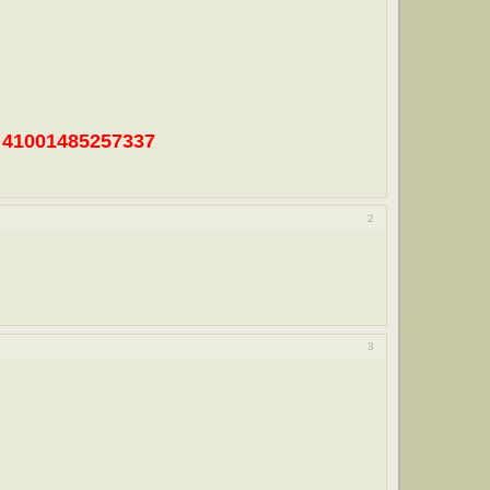
41001485257337
2
3