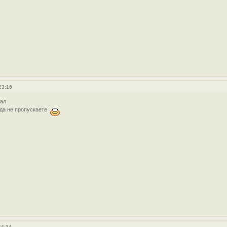
23:16
сал
гда не пропускаете
44:34