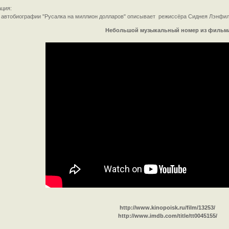
ция:
 автобиографии "Русалка на миллион долларов" описывает режиссёра Сиднея Лэнфилд
Небольшой музыкальный номер из фильм
http://www.kinopoisk.ru/film/13253/
http://www.imdb.com/title/tt0045155/