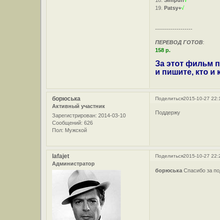
18.
Simpun
√
19.
Patsy+
√
-------------------
ПЕРЕВОД ГОТОВ
:
158 р.
За этот фильм п
и пишите, кто и
борюська
Поделиться
2015-10-27 22:
Активный участник
Поддержу
Зарегистрирован
: 2014-03-10
Сообщений:
626
Пол:
Мужской
lafajet
Поделиться
2015-10-27 22:
Администратор
борюська
Спасибо за по