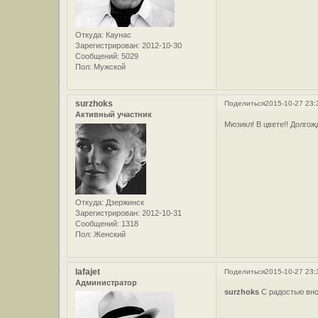
Откуда:
Каунас
Зарегистрирован
: 2012-10-30
Сообщений:
5029
Пол:
Мужской
surzhoks
Поделиться
2015-10-27 23:
Активный участник
Мюзикл! В цвете!! Долгож
Откуда:
Дзержинск
Зарегистрирован
: 2012-10-31
Сообщений:
1318
Пол:
Женский
lafajet
Поделиться
2015-10-27 23:
Администратор
surzhoks
С радостью вно