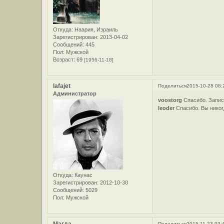
Откуда:
Наария, Израиль
Зарегистрирован
: 2013-04-02
Сообщений:
445
Пол:
Мужской
Возраст:
69
[1956-11-18]
lafajet
Поделиться
2015-10-28 08:
Администратор
voostorg
Спасибо. Запи
leoder
Спасибо. Вы нико
Откуда:
Каунас
Зарегистрирован
: 2012-10-30
Сообщений:
5029
Пол:
Мужской
Магда
Поделиться
2015-11-23 03: