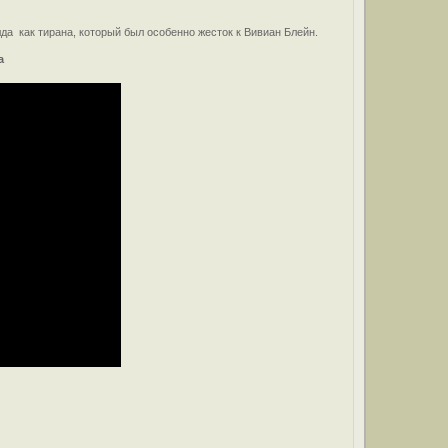
а как тирана, который был особенно жесток к Вивиан Блейн.
а