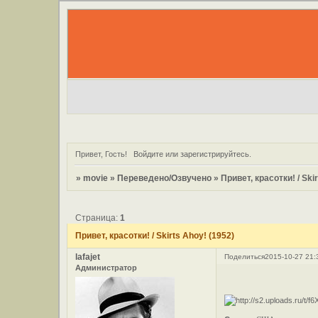
Привет, Гость!
Войдите
или
зарегистрируйтесь
.
»
movie
»
Переведено/Озвучено
»
Привет, красотки! / Ski
Страница:
1
Привет, красотки! / Skirts Ahoy! (1952)
lafajet
Поделиться
2015-10-27 21:
Администратор