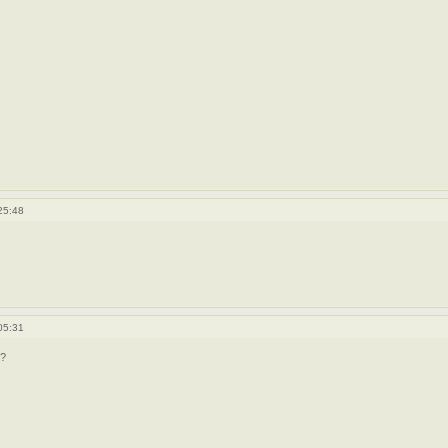
25:48
05:31
??