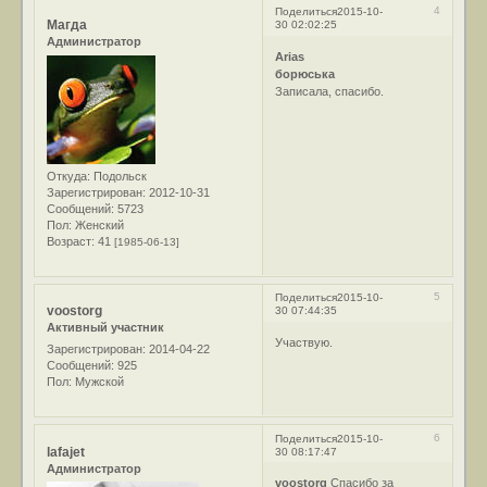
4
Поделиться
2015-10-
Магда
30 02:02:25
Администратор
Arias
борюська
Записала, спасибо.
Откуда:
Подольск
Зарегистрирован
: 2012-10-31
Сообщений:
5723
Пол:
Женский
Возраст:
41
[1985-06-13]
5
Поделиться
2015-10-
voostorg
30 07:44:35
Активный участник
Участвую.
Зарегистрирован
: 2014-04-22
Сообщений:
925
Пол:
Мужской
6
Поделиться
2015-10-
lafajet
30 08:17:47
Администратор
voostorg
Спасибо за