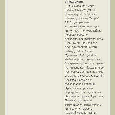
информация
:
- Кинокомпания "Metro-
Goldwyn-Mayer" (MGM),
ориентируясь на успех
фильма „Призрак Оперы“
1925 года, решила
экранизировать еще одну
книгу Леру - популярный во
Франции роман о
приключениях иллюзиониста
Шери-Биби. На главную
роль пригласили не кого-
нибудь, а Лона Чейни.
Однако в 1930 году Лон
Чейни умер от рака гортани.
О серьезности его состояния
не подозревали буквально до
последних месяцев, поэтому
его смерть оказалась полной
неожиданностью для
руководства компании.
Пришлось в срочном
порядке искать ему замену.
На главную роль в "Призраке
Парижа" пригласили
величайшую звезду немого
кино Джона Гилберта.
- Самый любопытный и