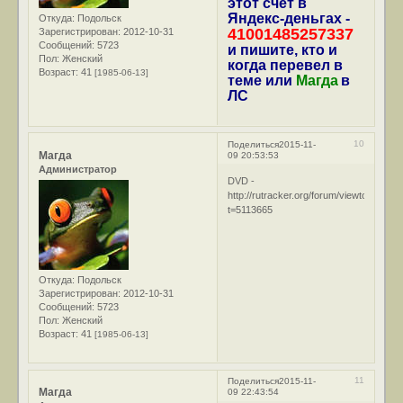
этот счет в
Яндекс-деньгах -
Откуда:
Подольск
41001485257337
Зарегистрирован
: 2012-10-31
Сообщений:
5723
и пишите, кто и
Пол:
Женский
когда перевел в
Возраст:
41
[1985-06-13]
теме или
Магда
в
ЛС
10
Поделиться
2015-11-
Магда
09 20:53:53
Администратор
DVD -
http://rutracker.org/forum/viewtopic.php
t=5113665
Откуда:
Подольск
Зарегистрирован
: 2012-10-31
Сообщений:
5723
Пол:
Женский
Возраст:
41
[1985-06-13]
11
Поделиться
2015-11-
Магда
09 22:43:54