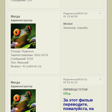
Сообщений:
176
8
Поделиться
2015-10-
Магда
31 15:40:59
Администратор
Wrobel
Записала, спасибо.
Откуда:
Подольск
Зарегистрирован
: 2012-10-31
Сообщений:
5723
Пол:
Женский
Возраст:
41
[1985-06-13]
9
Поделиться
2015-11-
Магда
05 02:31:22
Администратор
ПЕРЕВОД ГОТОВ
:
172 р.
За этот фильм
переводите,
пожалуйста, на