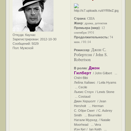
США
Страна
:
драма, детектив
Жанр
:
12
Премьера (мир)
:
сентября 1931
Откуда:
Каунас
74
Продолжительность:
Зарегистрирован
: 2012-10-30
мин. / 01:14
Сообщений:
5029
Пол:
Мужской
Джон С.
Режиссер
:
Робертсон / John S.
Robertson
Джон
В ролях
:
Гилберт
/ John Gilbert ...
Chéri-Bibi
Лейла Хайамс / Leila Hyams
... Cecile
Льюис Стоун / Lewis Stone
... Costaud
Джин Хершолт / Jean
Hersholt ... Herman
С. Обри Смит / C. Aubrey
Smith ... Bourrelier
Натали Мурхед / Natalie
Moorhead ... Vera
Иэн Кит / Ian Keith ...