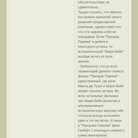
обстоятельствах не
удивительно.
Трудно сказать, что именно
послужило причиной такого
решения продюсерской
компании, однако известно,
что эта задумка себя не
оправдала. Если "Призрак
Парижа" и добился
некоторого успеха, то
испаноязычный "Шери-Биби"
вообще исчез из поля
зрения.
- Любопытно, что из всех
экранизаций данного сюжета
фильм "Призрак Парижа" -
единственный, где роли
Макса дю Туше и Шери-Биби
играют разные актеры. Во
всех остальных фильмах
про Шери-Биби (включая и
альтернативную
испаноязычную версию) обе
эти роли всегда исполняет
один и тот же актер. И лишь
в "Призраке Парижа" Джон
Гилберт с помощью сложного
грима имитировал