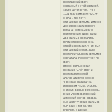
неожиданный факт,
связанный с этой картиной,
заключается в том, что в
1931 году компания "MGM"
сняла... два почти
одинаковых фильма! Именно
две экранизации первого
романа Гастона Леру о
приключениях Шери-Биби!
Два фильма снимались
почти одновременно на
одной киностудии, у них был
одинаковый сюжет, даже
продолжительность фильмов
совпадала! Невероятно? Но
факт.
Второй фильм носил
название "Chéri-Bibi " и
представлял собой
альтернативную версию
"Призрака Парижа" на
испанском языке. Фильмы
снимали разные режиссеры,
в них участвовал разный
актерский состав. Правда,
сценарист у обоих фильмов
был один и тот же, что,
впрочем, в данных