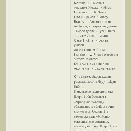
Marquis Du Touchais
Альфред Хикман / Alfred
Hickman ... Dr. Gorin
Сидни Брейси / Sidney
Bracey ... Volunteer from
Audience, в титрах не указан
Тайрел Дэвис / Tyrell Davis
... Party Guest - Cigarette
Case Trick, в титрах не
указан
Ллойд Ингрэм / Lloyd
Ingraham ... Prison Warden, в
титрах не указан
Клод Кинг / Claude King ...
Attorney, в титрах не указан
Экранизации
Описание
:
романа Гастона Леру "Шери-
Биби".
Известного иллюзиониста
Шери-Биби бросают в
тюрьму по ложному
обвинению в убийстве отца
его невесты Сесиль. На
самом же деле убийство
совершил его соперник,
маркиз дю Туше. Шери-Биби
приговаривают к смерти,