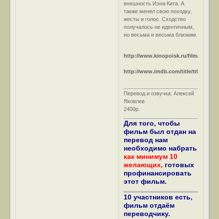
внешность Иэна Кита. А
также менял свою походку,
жесты и голос. Сходство
получалось не идентичным,
но весьма и весьма близким.
http://www.kinopoisk.ru/film/30849/
http://www.imdb.com/title/tt0022264/
Перевод и озвучка: Алексей
Яковлев
2400р.
Для того, чтобы
фильм был отдан на
перевод нам
необходимо набрать
как минимум 10
желающих,
готовых
профинансировать
этот фильм.
10 участников есть,
фильм отдаём
переводчику.