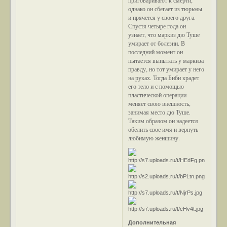
однако он сбегает из тюрьмы
и прячется у своего друга.
Спустя четыре года он
узнает, что маркиз дю Туше
умирает от болезни. В
последний момент он
пытается выпытать у маркиза
правду, но тот умирает у него
на руках. Тогда Биби крадет
его тело и с помощью
пластической операции
меняет свою внешность,
занимая место дю Туше.
Таким образом он надеется
обелить свое имя и вернуть
любимую женщину.
Дополнительная