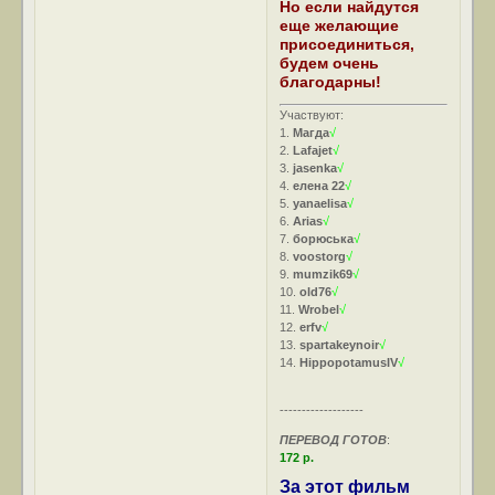
Но если найдутся
еще желающие
присоединиться,
будем очень
благодарны!
Участвуют:
1.
Магда
√
2.
Lafajet
√
3.
jasenka
√
4.
елена 22
√
5.
yanaelisa
√
6.
Arias
√
7.
борюська
√
8.
voostorg
√
9.
mumzik69
√
10.
old76
√
11.
Wrobel
√
12.
erfv
√
13.
spartakeynoir
√
14.
HippopotamusIV
√
-------------------
ПЕРЕВОД ГОТОВ
:
172 р.
За этот фильм