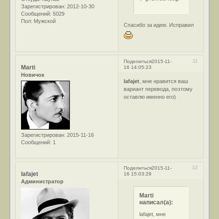
Зарегистрирован
: 2012-10-30
Сообщений:
5029
Пол:
Мужской
Спасибо за идею. Исправил
11
Поделиться
2015-11-
Marti
16 14:05:23
Новичок
lafajet
, мне нравится ваш
вариант перевода, поэтому
оставлю именно его)
Зарегистрирован
: 2015-11-16
Сообщений:
1
12
Поделиться
2015-11-
lafajet
16 15:03:29
Администратор
Marti
написал(а):
lafajet, мне