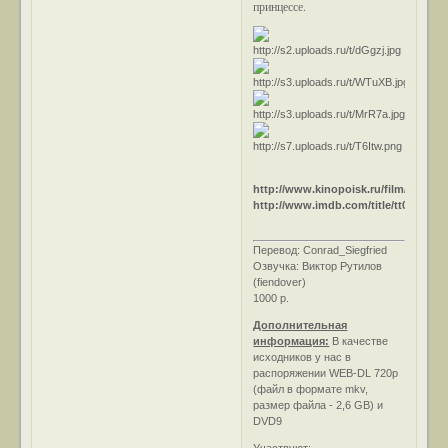
принцессе.
http://www.kinopoisk.ru/film/29647/
http://www.imdb.com/title/tt0053716/
Перевод: Conrad_Siegfried
Озвучка: Виктор Рутилов
(fiendover)
1000 р.
Дополнительная
информация:
В качестве
исходников у нас в
распоряжении WEB-DL 720р
(файл в формате mkv,
размер файла - 2,6 GB) и
DVD9
Участвуют
: