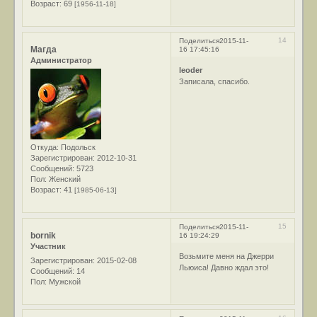
Возраст:
69
[1956-11-18]
14
Поделиться
2015-11-
Магда
16 17:45:16
Администратор
leoder
Записала, спасибо.
Откуда:
Подольск
Зарегистрирован
: 2012-10-31
Сообщений:
5723
Пол:
Женский
Возраст:
41
[1985-06-13]
15
Поделиться
2015-11-
bornik
16 19:24:29
Участник
Возьмите меня на Джерри
Зарегистрирован
: 2015-02-08
Льюиса! Давно ждал это!
Сообщений:
14
Пол:
Мужской