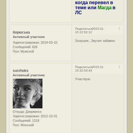
когда перевел в
теме или
Магда
в
ЛС
2
Поделиться
2015-11-
борюська
15 22:52:12
Активный участник
Золушек...Звучит забавно
Зарегистрирован
: 2014-03-10
Сообщений:
626
Пол:
Мужской
3
Поделиться
2015-11-
surzhoks
15 22:54:43
Активный участник
Участвую.
Откуда:
Дзержинск
Зарегистрирован
: 2012-10-31
Сообщений:
1318
Пол:
Женский