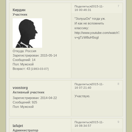
7
Поделиться
2015-11-
Кирдин
16 00:46:31
Участник
"ЗолушОк" тогда уж.
И как не вспомнить
классику:
http://www.youtube.com/watch?
v=gTzW8uH5sgI
Откуда:
Россия
Зарегистрирован
: 2015-05-14
Сообщений:
14
Пол:
Мужской
Возраст:
43
[1983-03-07]
8
Поделиться
2015-11-
voostorg
16 07:21:40
Активный участник
Участвую.
Зарегистрирован
: 2014-04-22
Сообщений:
925
Пол:
Мужской
9
Поделиться
2015-11-
lafajet
16 08:34:57
Администратор