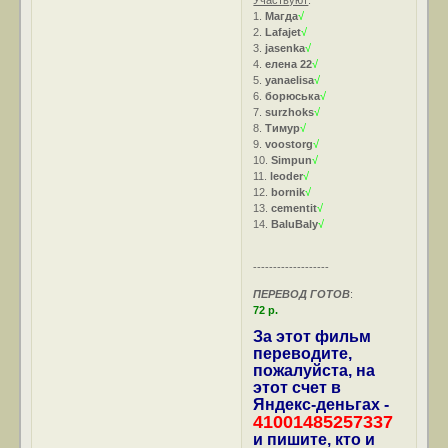
1.
Магда
√
2.
Lafajet
√
3.
jasenka
√
4.
елена 22
√
5.
yanaelisa
√
6.
борюська
√
7.
surzhoks
√
8.
Тимур
√
9.
voostorg
√
10.
Simpun
√
11.
leoder
√
12.
bornik
√
13.
cementit
√
14.
BaluBaly
√
-------------------
ПЕРЕВОД ГОТОВ
:
72 р.
За этот фильм
переводите,
пожалуйста, на
этот счет в
Яндекс-деньгах -
41001485257337
и пишите, кто и