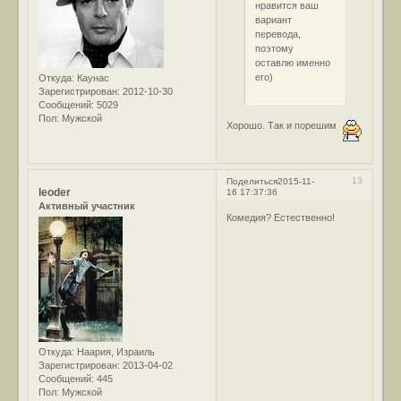
нравится ваш
вариант
перевода,
поэтому
оставлю именно
его)
Откуда:
Каунас
Зарегистрирован
: 2012-10-30
Сообщений:
5029
Пол:
Мужской
Хорошо. Так и порешим
13
Поделиться
2015-11-
leoder
16 17:37:36
Активный участник
Комедия? Естественно!
Откуда:
Наария, Израиль
Зарегистрирован
: 2013-04-02
Сообщений:
445
Пол:
Мужской