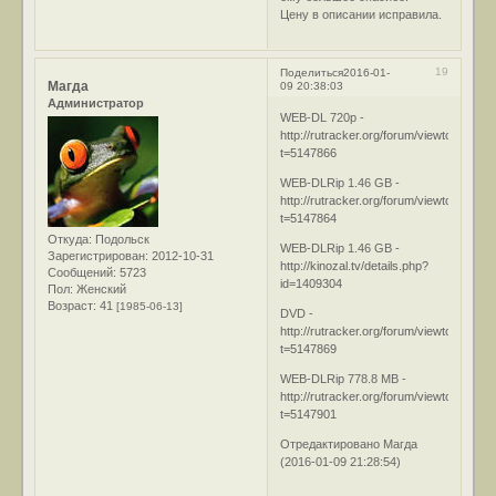
Цену в описании исправила.
19
Поделиться
2016-01-
Магда
09 20:38:03
Администратор
WEB-DL 720p -
http://rutracker.org/forum/viewtopic.php
t=5147866
WEB-DLRip 1.46 GB -
http://rutracker.org/forum/viewtopic.php
t=5147864
Откуда:
Подольск
WEB-DLRip 1.46 GB -
Зарегистрирован
: 2012-10-31
http://kinozal.tv/details.php?
Сообщений:
5723
id=1409304
Пол:
Женский
Возраст:
41
[1985-06-13]
DVD -
http://rutracker.org/forum/viewtopic.php
t=5147869
WEB-DLRip 778.8 MB -
http://rutracker.org/forum/viewtopic.php
t=5147901
Отредактировано Магда
(2016-01-09 21:28:54)