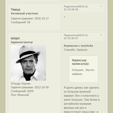
4
Поделиться
2015-11-
Тимур
15 23:28:45
Активный участник
+
Зарегистрирован
: 2015-10-17
Сообщений:
58
5
Поделиться
2015-11-
lafajet
15 23:30:37
Администратор
борюська
и
surzhoks
Спасибо. Записал
борюська
написал(а):
Золушек...Звучит
забавно
Откуда:
Каунас
Зарегистрирован
: 2012-10-30
Я долго думал, как сделать
Сообщений:
5029
из Золушки мужской
Пол:
Мужской
вариант. Вот и получился у
меня Золушек. Тем более в
английском названии
фильма как раз и
присутствует игра слов - в