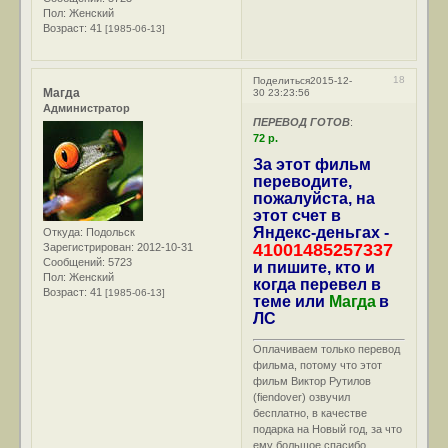
Пол:
Женский
Возраст:
41
[1985-06-13]
18
Поделиться
2015-12-
Магда
30 23:23:56
Администратор
ПЕРЕВОД ГОТОВ
:
72 р.
За этот фильм
переводите,
пожалуйста, на
этот счет в
Яндекс-деньгах -
Откуда:
Подольск
41001485257337
Зарегистрирован
: 2012-10-31
Сообщений:
5723
и пишите, кто и
Пол:
Женский
когда перевел в
Возраст:
41
[1985-06-13]
теме или
Магда
в
ЛС
Оплачиваем только перевод
фильма, потому что этот
фильм Виктор Рутилов
(fiendover) озвучил
бесплатно, в качестве
подарка на Новый год, за что
ему большое спасибо.