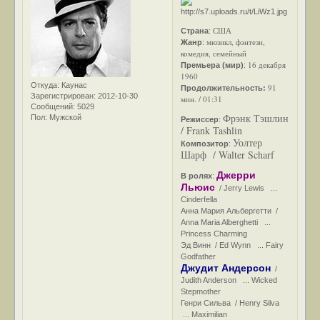
США
Страна
:
мюзикл, фэнтези,
Жанр
:
комедия, семейный
16 декабря
Премьера (мир)
:
1960
Откуда:
Каунас
91
Продолжительность:
Зарегистрирован
: 2012-10-30
мин. / 01:31
Сообщений:
5029
Фрэнк Тэшлин
Пол:
Мужской
Режиссер
:
/ Frank Tashlin
Уолтер
Композитор
:
Шарф / Walter Scharf
Джерри
В ролях
:
Льюис
/ Jerry Lewis ...
Cinderfella
Анна Мария Альбергетти /
Anna Maria Alberghetti ...
Princess Charming
Эд Винн / Ed Wynn ... Fairy
Godfather
Джудит Андерсон
/
Judith Anderson ... Wicked
Stepmother
Генри Сильва / Henry Silva
... Maximilian