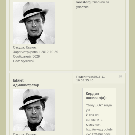
voostorg
Спасибо за
участие
Откуда:
Каунас
Зарегистрирован
: 2012-10-30
Сообщений:
5029
Пол:
Мужской
10
Поделиться
2015-11-
lafajet
16 08:35:46
Администратор
Кирдин
написал(а):
"ЗолушОк" тогда
уж.
И как не
вспомнить
классику:
http://www.youtube.com/watch?
v=gTzW8uH5sgI
Откуда:
Каунас