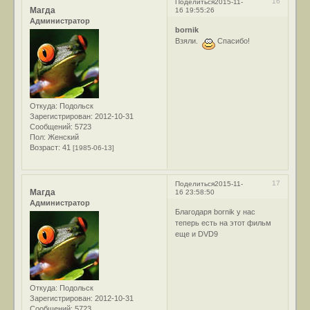
16
Поделиться
2015-11-
Магда
16 19:55:26
Администратор
bornik
Взяли.
Спасибо!
Откуда:
Подольск
Зарегистрирован
: 2012-10-31
Сообщений:
5723
Пол:
Женский
Возраст:
41
[1985-06-13]
17
Поделиться
2015-11-
Магда
16 23:58:50
Администратор
Благодаря bornik у нас
теперь есть на этот фильм
еще и DVD9
Откуда:
Подольск
Зарегистрирован
: 2012-10-31
Сообщений:
5723