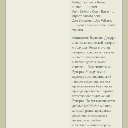
Роберт Хаттон / Robert
Hutton ... Rupert
Кант Бэйси / Count Basie ...
играет самого себя
Джо Уильямс / Joe Williams
... играет самого себя - band
vocalist
Вариация Джерри
Описание
:
Льюиса классической истории
о Золушке. Когда его отец
умирает, Золушек остался на
милость снобистичной
мачехи и двух ее хамов
сыновей - Максимилиана и
Руперта. Между тем, в
надежде восстановить своё
тающее состояние, мачеха
организовывает бал в честь
приезда принцессы Шармин,
которую уже видит женой
Руперта. Но тут вмешивается
добрый фей Крёстный отец,
который решил превратить
рассеянного Золушека в
настоящего плейбоя,
способного разбить сердце