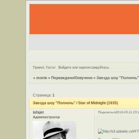
Привет, Гость!
Войдите
или
зарегистрируйтесь
.
»
movie
»
Переведено/Озвучено
»
Звезда шоу "Полночь" /
Страница:
1
Звезда шоу "Полночь" / Star of Midnight (1935)
lafajet
Поделиться
2016-02-11 23:
Администратор