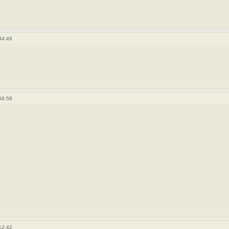
44:49
56:58
12:42