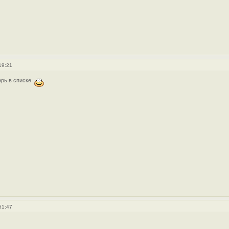
19:21
ерь в списке
51:47