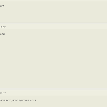
но!
19:02
исал
07:07
апишите, пожалуйста и меня.