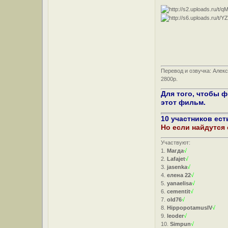
Перевод и озвучка: Алек
2800р.
Для того, чтобы 
этот фильм.
10 участников ест
Но если найдутся
Участвуют:
1.
Магда
√
2.
Lafajet
√
3.
jasenka
√
4.
елена 22
√
5.
yanaelisa
√
6.
cementit
√
7.
old76
√
8.
HippopotamusIV
√
9.
leoder
√
10.
Simpun
√