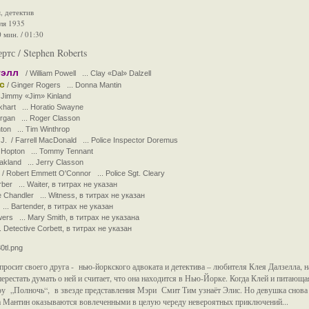
, детектив
ля 1935
 мин. / 01:30
ртс / Stephen Roberts
уэлл
/ William Powell ... Clay «Dal» Dalzell
с
/ Ginger Rogers ... Donna Mantin
. Jimmy «Jim» Kinland
hart ... Horatio Swayne
rgan ... Roger Classon
ton ... Tim Winthrop
 / Farrell MacDonald ... Police Inspector Doremus
 Hopton ... Tommy Tennant
kland ... Jerry Classon
 Robert Emmett O'Connor ... Police Sgt. Cleary
er ... Waiter, в титрах не указан
Chandler ... Witness, в титрах не указан
... Bartender, в титрах не указан
ers ... Mary Smith, в титрах не указана
 Detective Corbett, в титрах не указан
росит своего друга - нью-йоркского адвоката и детектива – любителя Клея Далзелла, н
перестать думать о ней и считает, что она находится в Нью-Йорке. Когда Клей и пита
оу „Полночь“, в звезде представления Мэри Смит Тим узнаёт Элис. Но девушка снова 
а Мантин оказываются вовлеченными в целую череду невероятных приключений...