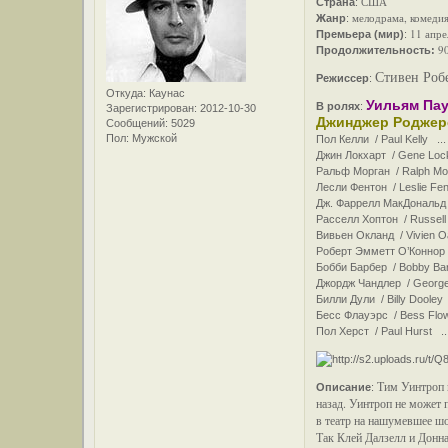
США
Страна
:
мелодрама, комедия
Жанр
:
11 апре
Премьера (мир)
:
90
Продолжительность:
Стивен Робе
Режиссер
:
Откуда:
Каунас
Уильям Па
В ролях
:
Зарегистрирован
: 2012-10-30
Джинджер Роджер
Сообщений:
5029
Пол:
Мужской
Пол Келли / Paul Kelly ..
Джин Локхарт / Gene Lock
Ральф Морган / Ralph Mo
Лесли Фентон / Leslie Fen
Дж. Фаррелл МакДональд J.
Расселл Хоптон / Russell
Вивьен Окланд / Vivien Oa
Роберт Эмметт О’Коннор /
Бобби Барбер / Bobby Barb
Джордж Чандлер / George 
Билли Дули / Billy Dooley 
Бесс Флауэрс / Bess Flow
Пол Херст / Paul Hurst ...
Тим Уинтроп п
Описание
:
назад. Уинтроп не может 
в театр на нашумевшее ш
Так Клей Далзелл и Донн