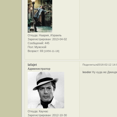
Откуда:
Наария, Израиль
Зарегистрирован
: 2013-04-02
Сообщений:
445
Пол:
Мужской
Возраст:
69
[1956-11-18]
lafajet
Поделиться
2016-02-12 14:
Администратор
leoder
Ну куда же Джинд
Откуда:
Каунас
Зарегистрирован
: 2012-10-30