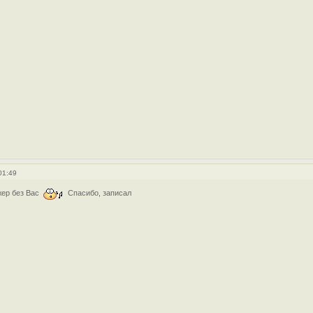
01:49
жер без Вас
Спасибо, записал