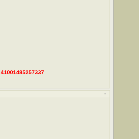
41001485257337
2