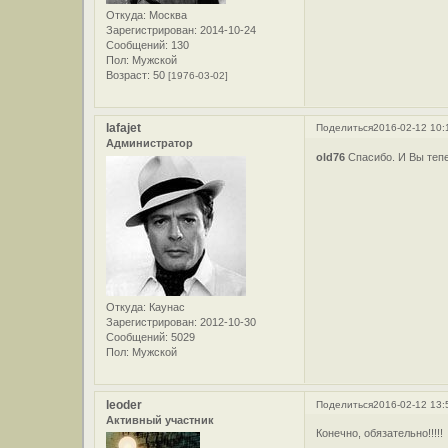
Откуда:
Москва
Зарегистрирован
: 2014-10-24
Сообщений:
130
Пол:
Мужской
Возраст:
50
[1976-03-02]
lafajet
Поделиться
2016-02-12 10:
Администратор
old76
Спасибо. И Вы теп
Откуда:
Каунас
Зарегистрирован
: 2012-10-30
Сообщений:
5029
Пол:
Мужской
leoder
Поделиться
2016-02-12 13:
Активный участник
Конечно, обязательно!!!!!