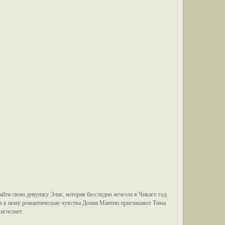
айти свою девушку Элис, которая бесследно исчезла в Чикаго год
ющая к нему романтические чувства Донна Мантин приглашают Тима
исчезает.