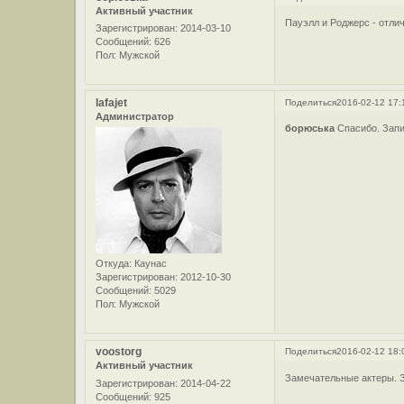
Активный участник
Пауэлл и Роджерс - отлич
Зарегистрирован
: 2014-03-10
Сообщений:
626
Пол:
Мужской
lafajet
Поделиться
2016-02-12 17:
Администратор
борюська
Спасибо. Зап
Откуда:
Каунас
Зарегистрирован
: 2012-10-30
Сообщений:
5029
Пол:
Мужской
voostorg
Поделиться
2016-02-12 18:
Активный участник
Замечательные актеры. З
Зарегистрирован
: 2014-04-22
Сообщений:
925