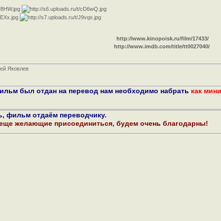
http://www.kinopoisk.ru/film/17433/
http://www.imdb.com/title/tt0027040/
сей Яковлев
фильм был отдан на перевод нам необходимо набрать
как мин
ь, фильм отдаём переводчику.
 еще желающие присоединиться, будем очень благодарны!