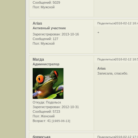
Сообщений:
5029
Пол:
Мужской
Arias
Поделиться
2016-02-12 16:
Активный участник
+
Зарегистрирован
: 2013-10-16
Сообщений:
127
Пол:
Мужской
Магда
Поделиться
2016-02-12 16:
Администратор
Arias
Записала, спасибо.
Откуда:
Подольск
Зарегистрирован
: 2012-10-31
Сообщений:
5723
Пол:
Женский
Возраст:
41
[1985-06-13]
борюська
Поделиться
2016-02-12 17: