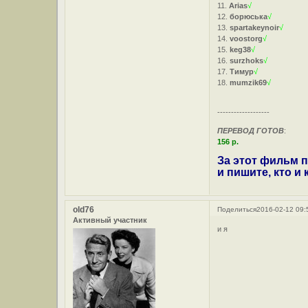
11.
Arias
√
12.
борюська
√
13.
spartakeynoir
√
14.
voostorg
√
15.
keg38
√
16.
surzhoks
√
17.
Тимур
√
18.
mumzik69
√
-------------------
ПЕРЕВОД ГОТОВ
:
156 р.
За этот фильм п
и пишите, кто и
old76
Поделиться
2016-02-12 09:
Активный участник
и я