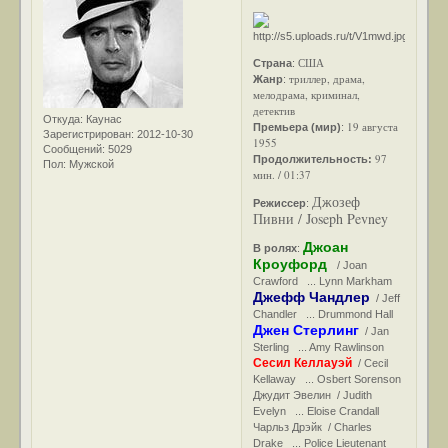
США
Страна
:
триллер, драма,
Жанр
:
мелодрама, криминал,
детектив
Откуда:
Каунас
19 августа
Премьера (мир)
:
Зарегистрирован
: 2012-10-30
1955
Сообщений:
5029
97
Продолжительность:
Пол:
Мужской
мин. / 01:37
Джозеф
Режиссер
:
Пивни / Joseph Pevney
Джоан
В ролях
:
Кроуфорд
/ Joan
Crawford ... Lynn Markham
Джефф Чандлер
/ Jeff
Chandler ... Drummond Hall
Джен Стерлинг
/ Jan
Sterling ... Amy Rawlinson
Сесил Келлауэй
/ Cecil
Kellaway ... Osbert Sorenson
Джудит Эвелин / Judith
Evelyn ... Eloise Crandall
Чарльз Дрэйк / Charles
Drake ... Police Lieutenant