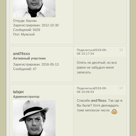
Откуда:
Каунас
Зарегистрирован
: 2012-10-30
Сообщений:
5029
Пол:
Мужской
12
Поделиться
2016-06-
and76sss
08 15:17:54
Активный участник
Опять не десятый, но все
Зарегистрирован
: 2016-05-13
равно не забудьте меня
Сообщений:
47
записать.
13
Поделиться
2016-06-
lafajet
08 16:09:03
Администратор
Спасибо
and76sss
. Так где ж
Вы были? Хотя двенадцать
тоже неплохое число