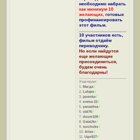
необходимо набрать
как минимум 10
желающих,
готовых
профинансировать
этот фильм.
10 участников есть,
фильм отдаём
переводчику.
Но если найдутся
еще желающие
присоединиться,
будем очень
благодарны!
Участвуют:
1.
Магда
√
2.
Lafajet
√
3.
jasenka
√
4.
елена 22
√
5.
yanaelisa
√
6.
old76
√
7.
duum100
√
8.
GalaUkr
√
9.
surzhoks
√
10.
Arias
√
11.
Ugo927
√