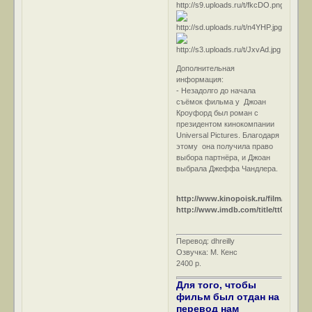
Дополнительная
информация:
- Незадолго до начала
съёмок фильма у Джоан
Кроуфорд был роман с
президентом кинокомпании
Universal Pictures. Благодаря
этому она получила право
выбора партнёра, и Джоан
выбрала Джеффа Чандлера.
http://www.kinopoisk.ru/film/27249/
http://www.imdb.com/title/tt0048064/
Перевод: dhreilly
Озвучка: М. Кенс
2400 р.
Для того, чтобы
фильм был отдан на
перевод нам