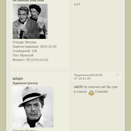
Активный участник
а я?
Откуда:
Москва
Зарегистрирован
: 2014-10-24
Сообщений:
130
Пол:
Мужской
Возраст:
50
[1976-03-02]
3
Поделиться
2016-06-
lafajet
07 19:51:45
Администратор
old76
Ну конечно же! Вы уже
в списке
Спасибо
Откуда:
Каунас