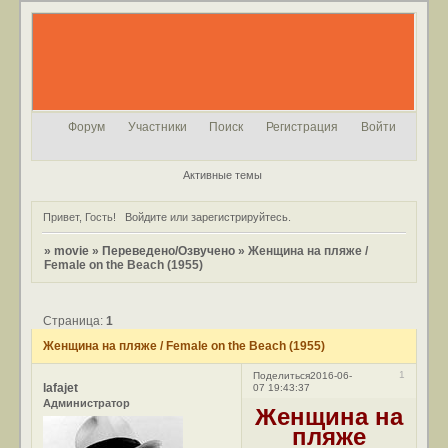
Форум
Участники
Поиск
Регистрация
Войти
Активные темы
Привет, Гость!
Войдите
или
зарегистрируйтесь
.
»
movie
»
Переведено/Озвучено
»
Женщина на пляже /
Female on the Beach (1955)
Страница:
1
Женщина на пляже / Female on the Beach (1955)
1
Поделиться
2016-06-
lafajet
07 19:43:37
Администратор
Женщина на
пляже