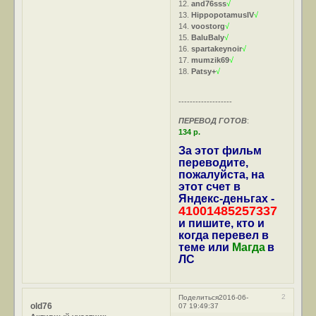
12.
and76sss
√
13.
HippopotamusIV
√
14.
voostorg
√
15.
BaluBaly
√
16.
spartakeynoir
√
17.
mumzik69
√
18.
Patsy+
√
-------------------
ПЕРЕВОД ГОТОВ
:
134 р.
За этот фильм
переводите,
пожалуйста, на
этот счет в
Яндекс-деньгах -
41001485257337
и пишите, кто и
когда перевел в
теме или
Магда
в
ЛС
2
Поделиться
2016-06-
old76
07 19:49:37