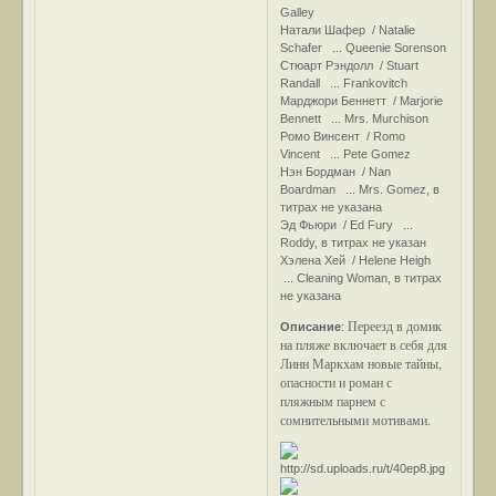
Galley
Натали Шафер / Natalie
Schafer ... Queenie Sorenson
Стюарт Рэндолл / Stuart
Randall ... Frankovitch
Марджори Беннетт / Marjorie
Bennett ... Mrs. Murchison
Ромо Винсент / Romo
Vincent ... Pete Gomez
Нэн Бордман / Nan
Boardman ... Mrs. Gomez, в
титрах не указана
Эд Фьюри / Ed Fury ...
Roddy, в титрах не указан
Хэлена Хей / Helene Heigh
... Cleaning Woman, в титрах
не указана
Переезд в домик
Описание
:
на пляже включает в себя для
Линн Маркхам новые тайны,
опасности и роман с
пляжным парнем с
сомнительными мотивами.