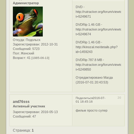
Администратор
DVD -
http://rutracker.org/forum/viewtopic.php
t=5249671
DVDRip 1.46 GB -
http://rutracker.org/forum/viewtopic.php
t=5249674
Откуда:
Подольск
DVDRip 1.46 GB -
Зарегистрирован
: 2012-10-31
http://kinozal.me/details.php?
Сообщений:
5723
id=1459243
Пол:
Женский
Возраст:
41
[1985-06-13]
DVDRip 787.8 MB -
http://rutracker.org/forum/viewtopic.php
t=5249850
Отредактировано Магда
(2016-07-01 20:43:53)
20
Поделиться
2016-07-
and76sss
01 18:45:16
Активный участник
фильм просто супер
Зарегистрирован
: 2016-05-13
Сообщений:
47
Страница:
1