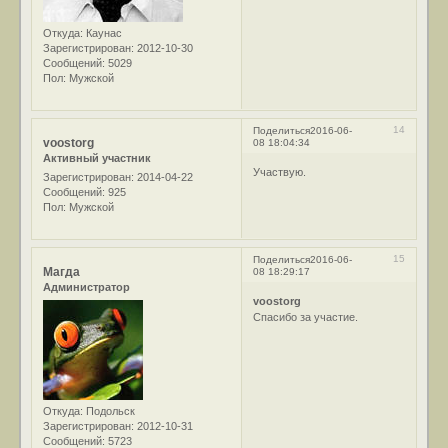
Откуда:
Каунас
Зарегистрирован
: 2012-10-30
Сообщений:
5029
Пол:
Мужской
14
Поделиться
2016-06-
voostorg
08 18:04:34
Активный участник
Участвую.
Зарегистрирован
: 2014-04-22
Сообщений:
925
Пол:
Мужской
15
Поделиться
2016-06-
Магда
08 18:29:17
Администратор
voostorg
Спасибо за участие.
Откуда:
Подольск
Зарегистрирован
: 2012-10-31
Сообщений:
5723