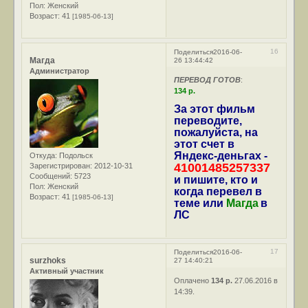
Пол:
Женский
Возраст:
41
[1985-06-13]
16
Поделиться
2016-06-
Магда
26 13:44:42
Администратор
ПЕРЕВОД ГОТОВ
:
134 р.
За этот фильм
переводите,
пожалуйста, на
этот счет в
Яндекс-деньгах -
Откуда:
Подольск
41001485257337
Зарегистрирован
: 2012-10-31
Сообщений:
5723
и пишите, кто и
Пол:
Женский
когда перевел в
Возраст:
41
[1985-06-13]
теме или
Магда
в
ЛС
17
Поделиться
2016-06-
surzhoks
27 14:40:21
Активный участник
Оплачено
134 р.
27.06.2016 в
14:39.