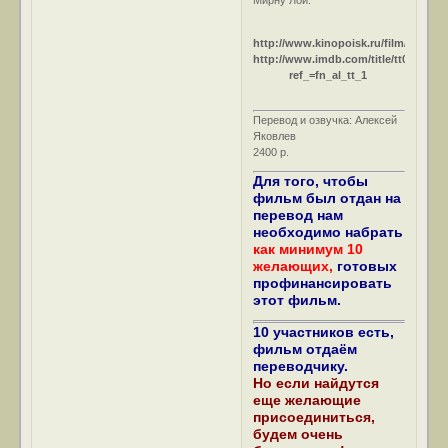
http://www.kinopoisk.ru/film/1026/
http://www.imdb.com/title/tt0027221
ref_=fn_al_tt_1
Перевод и озвучка: Алексей
Яковлев
2400 р.
Для того, чтобы
фильм был отдан на
перевод нам
необходимо набрать
как минимум 10
желающих,
готовых
профинансировать
этот фильм.
10 участников есть,
фильм отдаём
переводчику.
Но если найдутся
еще желающие
присоединиться,
будем очень