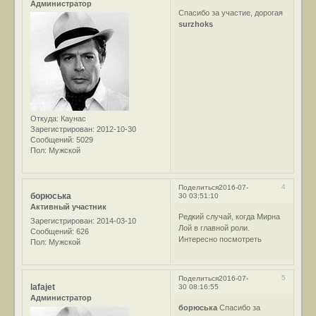
Администратор
Спасибо за участие, дорогая
surzhoks
Откуда:
Каунас
Зарегистрирован
: 2012-10-30
Сообщений:
5029
Пол:
Мужской
4
Поделиться
2016-07-
борюська
30 03:51:10
Активный участник
Редкий случай, когда Мирна
Зарегистрирован
: 2014-03-10
Лой в главной роли.
Сообщений:
626
Интересно посмотреть
Пол:
Мужской
5
Поделиться
2016-07-
lafajet
30 08:16:55
Администратор
борюська
Спасибо за