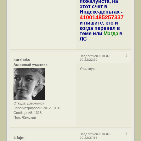
пожалуйста, на
этот счет в
Яндекс-деньгах -
41001485257337
и пишите, кто и
когда перевел в
теме или
Магда
в
ЛС
2
Поделиться
2016-07-
surzhoks
29 22:22:59
Активный участник
Участвую.
Откуда:
Дзержинск
Зарегистрирован
: 2012-10-31
Сообщений:
1318
Пол:
Женский
3
Поделиться
2016-07-
lafajet
29 22:37:55