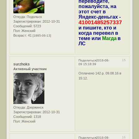
переводите,
пожалуйста, на
этот счет в
Яндекс-деньгах -
Откуда:
Подольск
41001485257337
Зарегистрирован
: 2012-10-31
Сообщений:
5723
и пишите, кто и
Пол:
Женский
когда перевел в
Возраст:
41
[1985-06-13]
теме или
Магда
в
ЛС
15
Поделиться
2016-08-
surzhoks
09 15:18:39
Активный участник
Оплачено 142 р. 09.08.16 в
15:12.
Откуда:
Дзержинск
Зарегистрирован
: 2012-10-31
Сообщений:
1318
Пол:
Женский
16
Поделиться
2016-08-