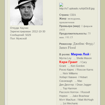
США
Страна
:
мелодрама,
Жанр
:
приключения
1 февраля
Премьера (мир)
:
Откуда:
Каунас
1935
Зарегистрирован
: 2012-10-30
75
Продолжительность:
Сообщений:
5029
мин. / 01:15
Пол:
Мужской
Джеймс Флуд /
Режиссер
:
James Flood
Мирна Лой
В ролях
:
/
Myrna Loy ... Sheila Mason
Кэри Грант
/ Cary
Grant ... Ken Gordon
Роско Карнс / Roscoe Karns
... Nick Williams
Хобарт Кавано / Hobart
Cavanaugh ... Mac
Дин Джэггер / Dean Jagger
... Top Harmon
Расселл Хоптон / Russell
Hopton ... Jake Brashear
Мэтт МакХью / Matt McHugh
... 1st Mechanic