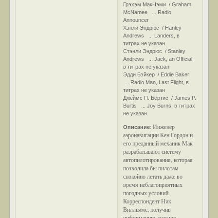
Грэхэм МакНэми / Graham
McNamee ... Radio
Announcer
Хэнли Эндрюс / Hanley
Andrews ... Landers, в
титрах не указан
Стэнли Эндрюс / Stanley
Andrews ... Jack, an Official,
в титрах не указан
Эдди Бэйкер / Eddie Baker
... Radio Man, Last Flight, в
титрах не указан
Джеймс П. Бёртис / James P.
Burtis ... Joy Burns, в титрах
не указан
Инженер
Описание
:
аэронавигации Кен Гордон и
его преданный механик Мак
разрабатывают систему
автопилотирования, которая
позволила бы пилотам
спокойно летать даже во
время неблагоприятных
погодных условий.
Корреспондент Ник
Вилльямс, получив
информацию, раньше