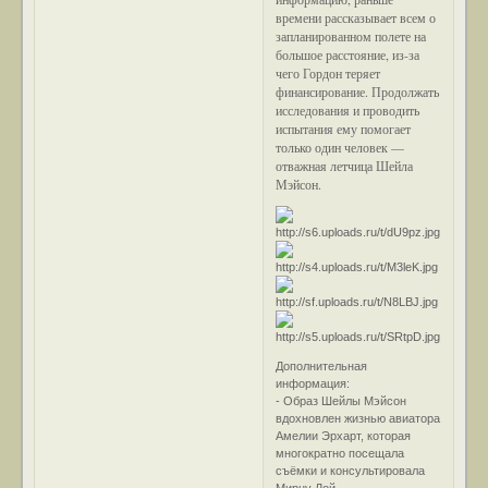
времени рассказывает всем о
запланированном полете на
большое расстояние, из-за
чего Гордон теряет
финансирование. Продолжать
исследования и проводить
испытания ему помогает
только один человек —
отважная летчица Шейла
Мэйсон.
Дополнительная
информация:
- Образ Шейлы Мэйсон
вдохновлен жизнью авиатора
Амелии Эрхарт, которая
многократно посещала
съёмки и консультировала
Мирну Лой.