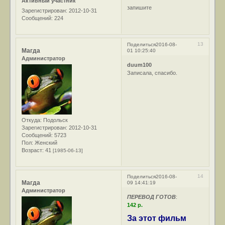
Активный участник
запишите
Зарегистрирован
: 2012-10-31
Сообщений:
224
13
Поделиться
2016-08-
Магда
01 10:25:40
Администратор
duum100
Записала, спасибо.
Откуда:
Подольск
Зарегистрирован
: 2012-10-31
Сообщений:
5723
Пол:
Женский
Возраст:
41
[1985-06-13]
14
Поделиться
2016-08-
Магда
09 14:41:19
Администратор
ПЕРЕВОД ГОТОВ
:
142 р.
За этот фильм