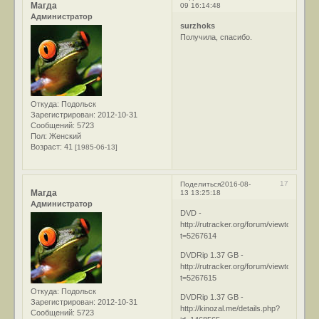
Магда
09 16:14:48
Администратор
surzhoks
Получила, спасибо.
Откуда:
Подольск
Зарегистрирован
: 2012-10-31
Сообщений:
5723
Пол:
Женский
Возраст:
41
[1985-06-13]
17
Поделиться
2016-08-
Магда
13 13:25:18
Администратор
DVD -
http://rutracker.org/forum/viewtopic.php
t=5267614
DVDRip 1.37 GB -
http://rutracker.org/forum/viewtopic.php
t=5267615
Откуда:
Подольск
DVDRip 1.37 GB -
Зарегистрирован
: 2012-10-31
http://kinozal.me/details.php?
Сообщений:
5723