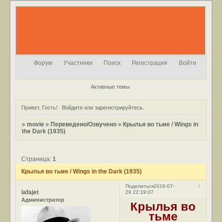
Форум
Участники
Поиск
Регистрация
Войти
Активные темы
Привет, Гость!
Войдите
или
зарегистрируйтесь
.
»
movie
»
Переведено/Озвучено
»
Крылья во тьме / Wings in
the Dark (1935)
Страница:
1
Крылья во тьме / Wings in the Dark (1935)
1
Поделиться
2016-07-
lafajet
29 22:19:07
Администратор
Крылья во
тьме