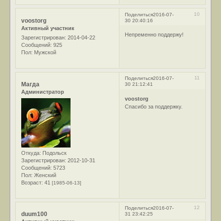
10
Поделиться
2016-07-
voostorg
30 20:40:16
Активный участник
Непременно поддержу!
Зарегистрирован
: 2014-04-22
Сообщений:
925
Пол:
Мужской
11
Поделиться
2016-07-
Магда
30 21:12:41
Администратор
voostorg
Спасибо за поддержку.
Откуда:
Подольск
Зарегистрирован
: 2012-10-31
Сообщений:
5723
Пол:
Женский
Возраст:
41
[1985-06-13]
12
Поделиться
2016-07-
duum100
31 23:42:25