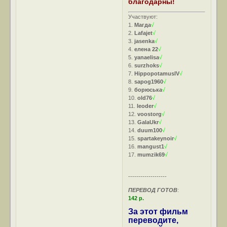
благодарны!
Участвуют:
1.
Магда
√
2.
Lafajet
√
3.
jasenka
√
4.
елена 22
√
5.
yanaelisa
√
6.
surzhoks
√
7.
HippopotamusIV
√
8.
sapog1960
√
9.
борюська
√
10.
old76
√
11.
leoder
√
12.
voostorg
√
13.
GalaUkr
√
14.
duum100
√
15.
spartakeynoir
√
16.
mangust1
√
17.
mumzik69
√
-------------------
ПЕРЕВОД ГОТОВ
:
142 р.
За этот фильм
переводите,