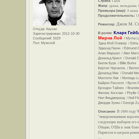
США
Страна
:
драма, мелодрама,
Жанр
:
4 июня
Премьера (мир)
:
11
Продолжительность:
Джон М. Ста
Режиссер
:
Откуда:
Каунас
Кларк Гейб
В ролях
:
Зарегистрирован
: 2012-10-30
Мирна Лой
Сообщений:
5029
/ Myrna Lo
Пол:
Мужской
Эдна Мэй Оливер / Edna M
Эдмунд Гвенн / Edmund G
Алан Маршал / Alan Marsha
Дональд Крисп / Donald Cr
Билли Бурк / Billie Burke .
Бертон Черчилль / Berton
Дональд Мик / Donald Me
Монтегю Лав / Montagu Lo
Байрон Расселл / Byron R
Брэндон Тайнен / Brando
Филлис Когхлан / Phyllis Co
Нил Фицджералд / Neil Fitz
Джордж Зукко / George Zuc
В 1880 году 
Описание
:
"некоронованным королем
следующих выборов его и
Общин, О'Ши в знак благо
Парнелла и сыграла роков