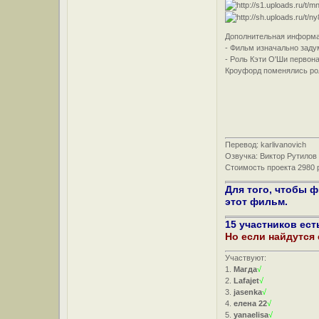
Дополнительная информа
- Фильм изначально заду
- Роль Кэти О'Ши первон
Кроуфорд поменялись рол
Перевод: karlivanovich
Озвучка: Виктор Рутилов 
Стоимость проекта 2980 
Для того, чтобы 
этот фильм.
15 участников ест
Но если найдутся
Участвуют:
1.
Магда
√
2.
Lafajet
√
3.
jasenka
√
4.
елена 22
√
5.
yanaelisa
√