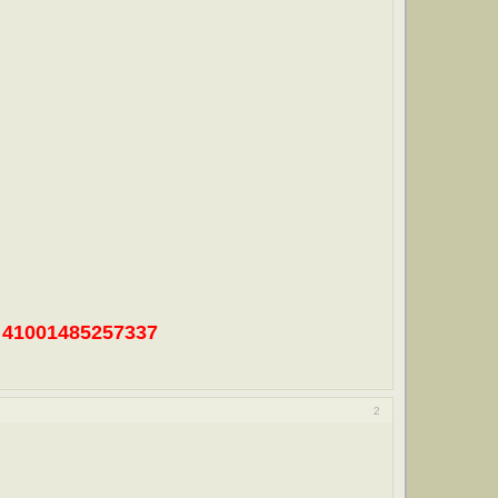
41001485257337
2