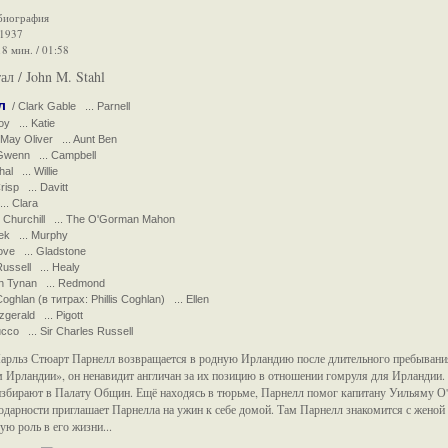
 биография
 1937
8 мин. / 01:58
л / John M. Stahl
л
/ Clark Gable ... Parnell
y ... Katie
ay Oliver ... Aunt Ben
wenn ... Campbell
l ... Willie
isp ... Davitt
.. Clara
 Churchill ... The O'Gorman Mahon
ek ... Murphy
ve ... Gladstone
ussell ... Healy
n Tynan ... Redmond
ghlan (в титрах: Phillis Coghlan) ... Ellen
gerald ... Pigott
co ... Sir Charles Russell
Чарльз Стюарт Парнелл возвращается в родную Ирландию после длительного пребыван
 Ирландии», он ненавидит англичан за их позицию в отношении гомруля для Ирландии. 
збирают в Палату Общин. Ещё находясь в тюрьме, Парнелл помог капитану Уильяму О'Ш
дарности приглашает Парнелла на ужин к себе домой. Там Парнелл знакомится с женой 
ую роль в его жизни...