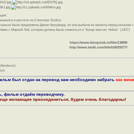
ция:
мывался в расчете на Спенсера Трэйси.
ачально была предложена Джоан Кроуфорд, но она выбыла из проекта перед началом 
ями с Мирной Лой, которая должна была сниматься в “Конце миссис Чейни“ (1937).
https://www.kinopoisk.ru/film/13808/
http://www.imdb.com/title/tt0029377/
(fiendover)
руб.
фильм был отдан на перевод нам необходимо набрать
как мин
ь, фильм отдаём переводчику.
 еще желающие присоединиться, будем очень благодарны!