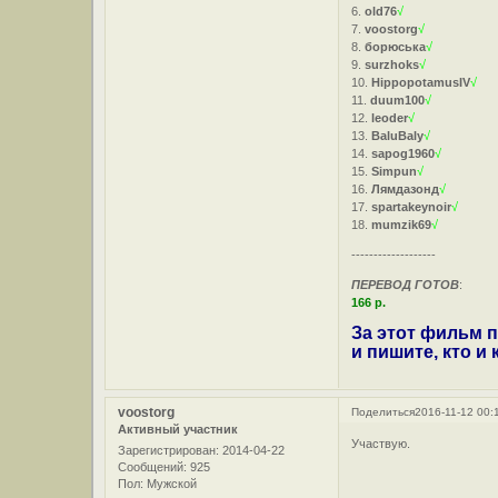
6.
old76
√
7.
voostorg
√
8.
борюська
√
9.
surzhoks
√
10.
HippopotamusIV
√
11.
duum100
√
12.
leoder
√
13.
BaluBaly
√
14.
sapog1960
√
15.
Simpun
√
16.
Лямдазонд
√
17.
spartakeynoir
√
18.
mumzik69
√
-------------------
ПЕРЕВОД ГОТОВ
:
166 р.
За этот фильм п
и пишите, кто и
voostorg
Поделиться
2016-11-12 00:
Активный участник
Участвую.
Зарегистрирован
: 2014-04-22
Сообщений:
925
Пол:
Мужской