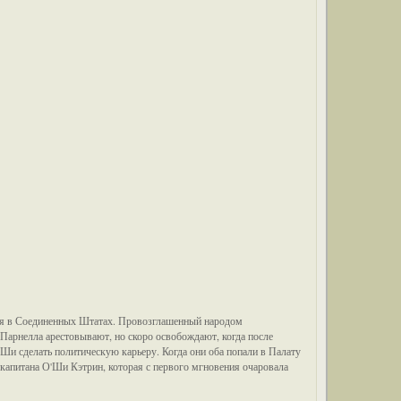
ия в Соединенных Штатах. Провозглашенный народом
Парнелла арестовывают, но скоро освобождают, когда после
и сделать политическую карьеру. Когда они оба попали в Палату
капитана О'Ши Кэтрин, которая с первого мгновения очаровала