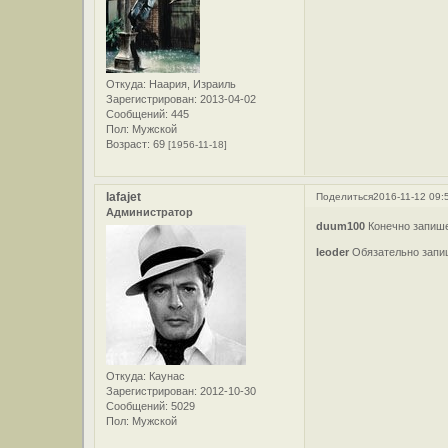
Откуда:
Наария, Израиль
Зарегистрирован
: 2013-04-02
Сообщений:
445
Пол:
Мужской
Возраст:
69
[1956-11-18]
lafajet
Поделиться
2016-11-12 09:
Администратор
duum100
Конечно запи
leoder
Обязательно зап
Откуда:
Каунас
Зарегистрирован
: 2012-10-30
Сообщений:
5029
Пол:
Мужской