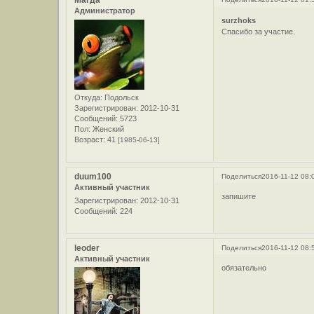
Магда
Администратор
surzhoks
Спасибо за участие.
Откуда:
Подольск
Зарегистрирован
: 2012-10-31
Сообщений:
5723
Пол:
Женский
Возраст:
41
[1985-06-13]
duum100
Поделиться
2016-11-12 08:
Активный участник
запишите
Зарегистрирован
: 2012-10-31
Сообщений:
224
leoder
Поделиться
2016-11-12 08:
Активный участник
обязательно