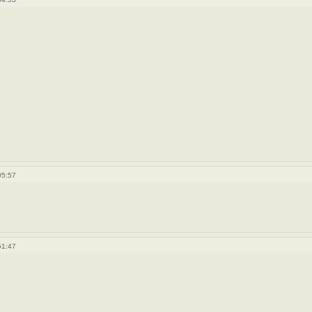
05:57
51:47