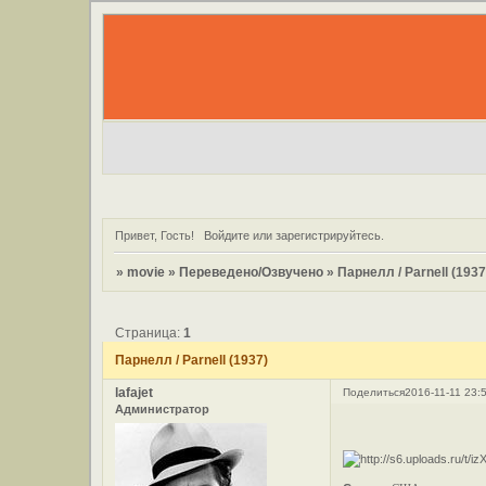
Привет, Гость!
Войдите
или
зарегистрируйтесь
.
»
movie
»
Переведено/Озвучено
»
Парнелл / Parnell (1937
Страница:
1
Парнелл / Parnell (1937)
lafajet
Поделиться
2016-11-11 23:
Администратор