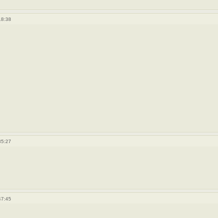
18:38
35:27
47:45