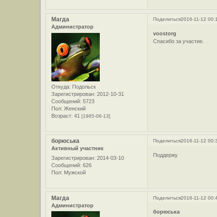
Магда
Поделиться
2016-11-12 00:
Администратор
voostorg
Спасибо за участие.
Откуда:
Подольск
Зарегистрирован
: 2012-10-31
Сообщений:
5723
Пол:
Женский
Возраст:
41
[1985-06-13]
борюська
Поделиться
2016-11-12 00:
Активный участник
Поддержу
Зарегистрирован
: 2014-03-10
Сообщений:
626
Пол:
Мужской
Магда
Поделиться
2016-11-12 00:
Администратор
борюська