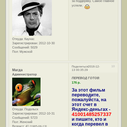
за поддержку. Самое главное
успели.
Откуда:
Каунас
Зарегистрирован
: 2012-10-30
Сообщений:
5029
Пол:
Мужской
10
Поделиться
2016-12-
Магда
13 00:35:29
Администратор
ПЕРЕВОД ГОТОВ
:
176 р.
За этот фильм
переводите,
пожалуйста, на
этот счет в
Яндекс-деньгах -
Откуда:
Подольск
41001485257337
Зарегистрирован
: 2012-10-31
Сообщений:
5723
и пишите, кто и
Пол:
Женский
когда перевел в
Возраст:
41
[1985-06-13]