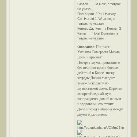
Gibson ... Bit Role, в титрах
не указан
Пол Харви / Paul Harvey ...
Col. Harold J. Wharton, в
титрах не указан
Кеннер Дж. Кемп / Kenner G.
Kemp ... Hotel Doorman, в
титрах не указан
По пьесе
Описание
:
Уильяма Сомерсета Моэма
„Дом и красота“
Потеряв мужа, пропавшего
без вести во время боевых
действий в Корее, звезда
эстрады Джули выходит
замуж за коллегу по
музыкальной сцене. Впрочем
вскоре её первый муж
возвращается домой живым
и здоровым, что ставит
Джули перед выбором между
двумя мужчинами.