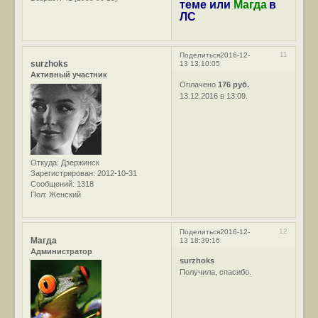
теме или
Магда
в
ЛС
11
Поделиться
2016-12-
surzhoks
13 13:10:05
Активный участник
Оплачено
176 руб.
13.12.2016 в 13:09.
Откуда:
Дзержинск
Зарегистрирован
: 2012-10-31
Сообщений:
1318
Пол:
Женский
12
Поделиться
2016-12-
Магда
13 18:39:16
Администратор
surzhoks
Получила, спасибо.