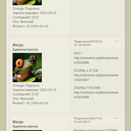
Откуда:
Подольск
Зарегистрирован
: 2012-10-31
Сообщений:
5723
Пол:
Женский
Возраст:
41
[1985-06-13]
13
Поделиться
2016-12-
Магда
31 18:09:43
Администратор
DVD -
http://rutracker.org/forum/viewtopic.php
t=5334396
DVDRip 1.37 GB -
http://rutracker.org/forum/viewtopic.php
t=5334397
Откуда:
Подольск
DVDRip 779.6 MB -
Зарегистрирован
: 2012-10-31
http://rutracker.org/forum/viewtopic.php
Сообщений:
5723
t=5334399
Пол:
Женский
Возраст:
41
[1985-06-13]
14
Поделиться
2017-01-
Магда
04 00:39:17
Администратор
Раздача на Кинозале DVDRip