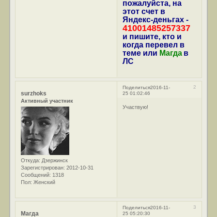
пожалуйста, на
этот счет в
Яндекс-деньгах -
41001485257337
и пишите, кто и
когда перевел в
теме или
Магда
в
ЛС
2
Поделиться
2016-11-
surzhoks
25 01:02:46
Активный участник
Участвую!
Откуда:
Дзержинск
Зарегистрирован
: 2012-10-31
Сообщений:
1318
Пол:
Женский
3
Поделиться
2016-11-
Магда
25 05:20:30