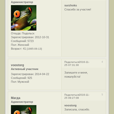
Администратор
surzhoks
Спасибо за участие!
Откуда:
Подольск
Зарегистрирован
: 2012-10-31
Сообщений:
5723
Пол:
Женский
Возраст:
41
[1985-06-13]
4
Поделиться
2016-11-
voostorg
25 07:31:30
Активный участник
Запишите и меня,
Зарегистрирован
: 2014-04-22
пожалуйста!
Сообщений:
925
Пол:
Мужской
5
Поделиться
2016-11-
Магда
25 09:27:08
Администратор
voostorg
Записала, спасибо.