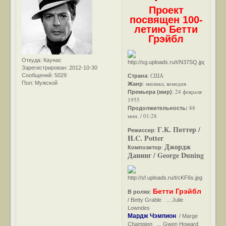
Проект
посвящен 100-
летию Бетти
Грэйбл
Откуда:
Каунас
Зарегистрирован
: 2012-10-30
США
Сообщений:
5029
Страна
:
Пол:
Мужской
мюзикл, комедия
Жанр
:
24 февраля
Премьера (мир)
:
1955
88
Продолжительность:
мин. / 01:28
Г.К. Поттер /
Режиссер
:
H.C. Potter
Джордж
Композитор
:
Данинг / George Duning
Бетти Грэйбл
В ролях
:
/ Betty Grable ... Julie
Lowndes
Мардж Чэмпион
/ Marge
Champion ... Gwen Howard