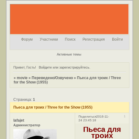
Форум
Участники
Поиск
Регистрация
Войти
Активные темы
Привет, Гость!
Войдите
или
зарегистрируйтесь
.
»
movie
»
Переведено/Озвучено
»
Пьеса для троих / Three
for the Show (1955)
Страница:
1
Пьеса для троих / Three for the Show (1955)
1
Поделиться
2016-11-
lafajet
24 23:45:18
Администратор
Пьеса для
троих