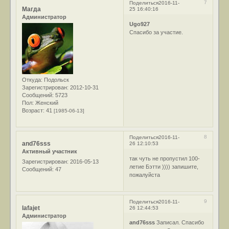
7
Поделиться
2016-11-
Магда
25 16:40:16
Администратор
Ugo927
Спасибо за участие.
Откуда:
Подольск
Зарегистрирован
: 2012-10-31
Сообщений:
5723
Пол:
Женский
Возраст:
41
[1985-06-13]
8
Поделиться
2016-11-
and76sss
26 12:10:53
Активный участник
так чуть не пропустил 100-
Зарегистрирован
: 2016-05-13
летие Бэтти )))) запишите,
Сообщений:
47
пожалуйста
9
Поделиться
2016-11-
lafajet
26 12:44:53
Администратор
and76sss
Записал. Спасибо