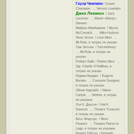
Гауэр Чемпион
/ Gower
Champion ... Vernon Lowndes
Джек Леммон
/ Jack
Lemmon ... Martin «Marty»
Stewart
Майрон МакКормик / Myron
McCormick ... Mike Hudson
Леон Элтон / Leon Alton ...
Bit Role, в титрах не указан
Том Энтони / Tom Anthony
... Bit Role, в титрах не
указан
Роберт Байс / Robert Bice ...
Sgt. Charlie O'Hallihan, в
титрах не указан
Юджин Борден / Eugene
Borden ... Costume Designer,
в титрах не указан
Эйлин Карлайл / Aileen
Carlyle ... Mother, в титрах
не указана
Хэл К. Доусон / Hal K.
Dawson ... Theatre Treasuer,
в титрах не указан
Бесс Флауэрс / Bess
Flowers ... Theatre Patron in
Loge, в титрах не указана
Кеннет Гибсон / Kenneth