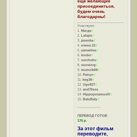
еще желающие
присоединиться,
будем очень
благодарны!
Участвуют:
1.
Магда
√
2.
Lafajet
√
3.
jasenka
√
4.
елена 22
√
5.
yanaelisa
√
6.
leoder
√
7.
surzhoks
√
8.
voostorg
√
9.
mumzik69
√
10.
Patsy+
√
11.
keg38
√
12.
Ugo927
√
13.
and76sss
14.
HippopotamusIV
√
15.
BaluBaly
√
-------------------
ПЕРЕВОД ГОТОВ
:
176 р.
За этот фильм
переводите,