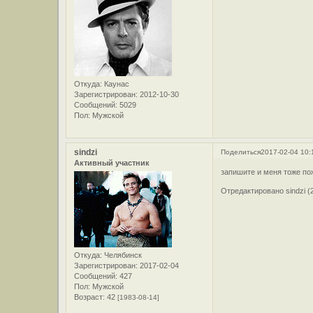
Откуда:
Каунас
Зарегистрирован
: 2012-10-30
Сообщений:
5029
Пол:
Мужской
sindzi
Поделиться
2017-02-04 10:
Активный участник
запишите и меня тоже пожа
Отредактировано sindzi (2
Откуда:
Челябинск
Зарегистрирован
: 2017-02-04
Сообщений:
427
Пол:
Мужской
Возраст:
42
[1983-08-14]