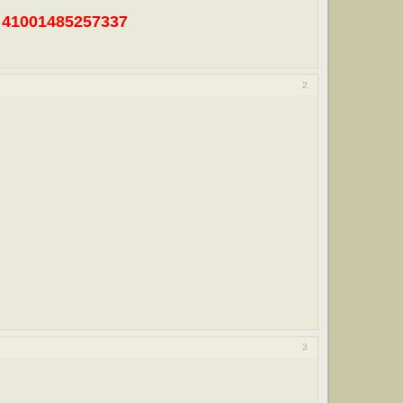
41001485257337
2
3