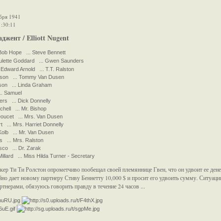
бря 1941
1:30:11
джент / Elliott Nugent
Bob Hope ... Steve Bennett
ulette Goddard ... Gwen Saunders
Edward Arnold ... T.T. Ralston
kson ... Tommy Van Dusen
son ... Linda Graham
.. Samuel
rs ... Dick Donnelly
hell ... Mr. Bishop
Doucet ... Mrs. Van Dusen
 ... Mrs. Harriet Donnelly
olb ... Mr. Van Dusen
 ... Mrs. Ralston
co ... Dr. Zarak
lard ... Miss Hilda Turner - Secretary
ер Tи Ти Ролстон опрометчиво пообещал своей племяннице Гвен, что он удвоит ее денеж
йно дает новому партнеру Стиву Беннетту 10,000 $ и просит его удвоить сумму. Ситуация
ртнерами, обязуюсь говорить правду в течение 24 часов ...