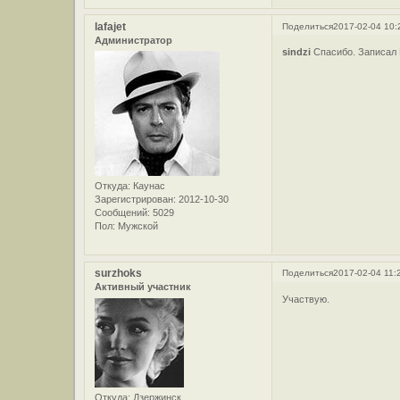
lafajet
Поделиться
2017-02-04 10:
Администратор
sindzi
Спасибо. Записал
Откуда:
Каунас
Зарегистрирован
: 2012-10-30
Сообщений:
5029
Пол:
Мужской
surzhoks
Поделиться
2017-02-04 11:
Активный участник
Участвую.
Откуда:
Дзержинск