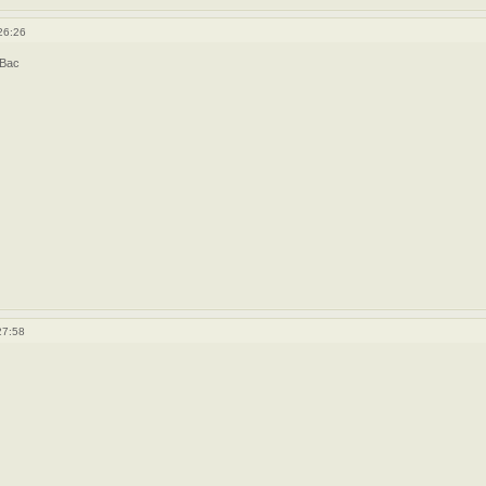
26:26
 Вас
27:58