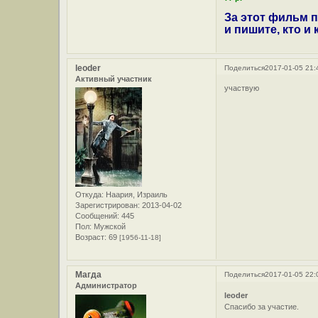
За этот фильм п
и пишите, кто и
leoder
Поделиться
2017-01-05 21:
Активный участник
участвую
Откуда:
Наария, Израиль
Зарегистрирован
: 2013-04-02
Сообщений:
445
Пол:
Мужской
Возраст:
69
[1956-11-18]
Магда
Поделиться
2017-01-05 22:
Администратор
leoder
Спасибо за участие.