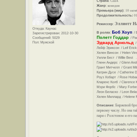
США
Страна
:
комедия
Жанр
:
10 октя
Премьера (мир)
:
0
Продолжительность:
Эллиотт На
Режиссер
:
Откуда:
Каунас
Боб Хоуп
В ролях
:
/ 
Зарегистрирован
: 2012-10-30
Полетт Годдар
Сообщений:
5029
/ Pa
Эдвард Арнольд
Пол:
Мужской
/ 
Лейф Эриксон / Leif Eric
Хелен Винсон / Helen Vin
Уилли Бест / Willie Best .
Гленн Андерс / Glenn Ande
Грант Митчелл / Grant Mitc
Катрин Дусе / Catherine 
Роуз Хобарт / Rose Hobart
Кларенс Колб / Clarence K
Мэри Форбс / Mary Forbes
Леон Беласко / Leon Belas
Хелен Миллард / Helene Mil
Биржевой брок
Описание
:
первому числу. Но она та
пари с Ролстоном и его па