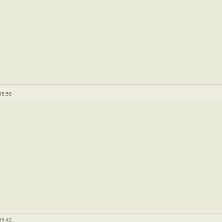
45:58
55:42