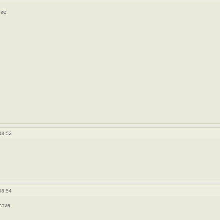
тие
48:52
08:54
стие