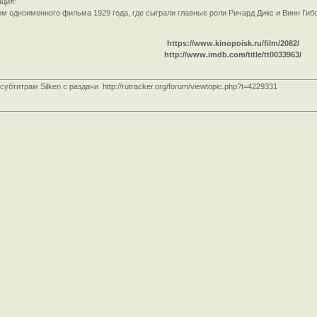
ция:
м одноименного фильма 1929 года, где сыграли главные роли Ричард Дикс и Винн Гиб
https://www.kinopoisk.ru/film/2082/
http://www.imdb.com/title/tt0033963/
 субтитрам Silken с раздачи
http://rutracker.org/forum/viewtopic.php?t=4229331