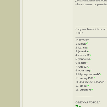
Дополнительная информа
-Фильм является ремейко
Озвучка: Матвей Кенс по
1000 р.
Участвуют:
1.
Магда
√
2.
Lafajet
√
3.
jasenka
√
4.
елена 22
√
5.
yanaelisa
√
6.
leoder
√
7.
Ugo927
√
8.
voostorg
√
9.
HippopotamusIV
√
10.
sapog1960
√
11.
анонимный спонсор
√
12.
sindzi
√
13.
surzhoks
√
-------------------
ОЗВУЧКА ГОТОВА
:
77 р.