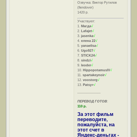
Озвучка: Виктор Рутилов
(fiendover)
1420 р.
Участвуют:
1.
Магда
√
2.
Lafajet
√
3.
jasenka
√
4.
елена 22
√
5.
yanaelisa
√
6.
Ugo927
√
7.
STICK24
√
8.
sindzi
√
9.
leoder
√
10.
HippopotamusIV
√
11.
spartakeynoir
√
12.
voostorg
√
13.
Patsy+
√
-------------------
ПЕРЕВОД ГОТОВ
:
110 р.
За этот фильм
переводите,
пожалуйста, на
этот счет в
Яндекс-деньгах -