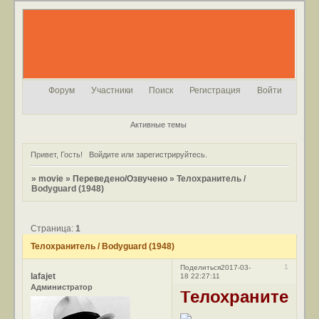
Форум
Участники
Поиск
Регистрация
Войти
Активные темы
Привет, Гость!
Войдите
или
зарегистрируйтесь
.
»
movie
»
Переведено/Озвучено
»
Телохранитель /
Bodyguard (1948)
Страница:
1
Телохранитель / Bodyguard (1948)
1
Поделиться
2017-03-
lafajet
18 22:27:11
Администратор
Телохранитель