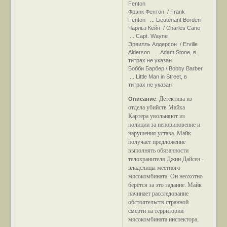
Fenton
Фрэнк Фентон / Frank
Fenton ... Lieutenant Borden
Чарльз Кейн / Charles Cane
... Capt. Wayne
Эрвилль Алдерсон / Erville
Alderson ... Adam Stone, в
титрах не указан
Бобби Барбер / Bobby Barber
... Little Man in Street, в
титрах не указан
Детектива из
Описание
:
отдела убийств Майка
Картера увольняют из
полиции за неповиновение и
нарушения устава. Майк
получает предложение
выполнять обязанности
телохранителя Джин Дайсен -
владелицы местного
мясокомбината. Он неохотно
берётся за это задание. Майк
начинает расследование
обстоятельств странной
смерти на территории
мясокомбината инспектора,