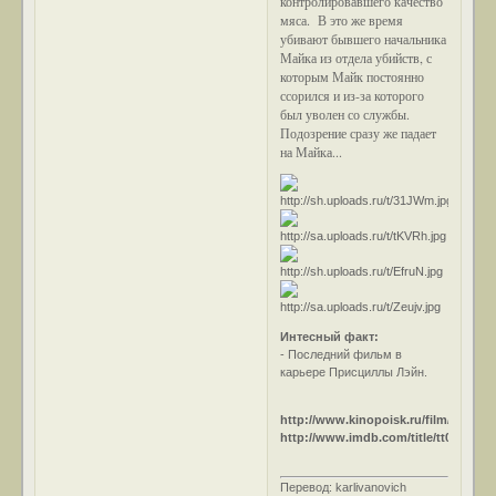
контролировавшего качество
мяса. В это же время
убивают бывшего начальника
Майка из отдела убийств, с
которым Майк постоянно
ссорился и из-за которого
был уволен со службы.
Подозрение сразу же падает
на Майка...
Интесный факт:
- Последний фильм в
карьере Присциллы Лэйн.
http://www.kinopoisk.ru/film/20083/
http://www.imdb.com/title/tt0040178/
Перевод: karlivanovich