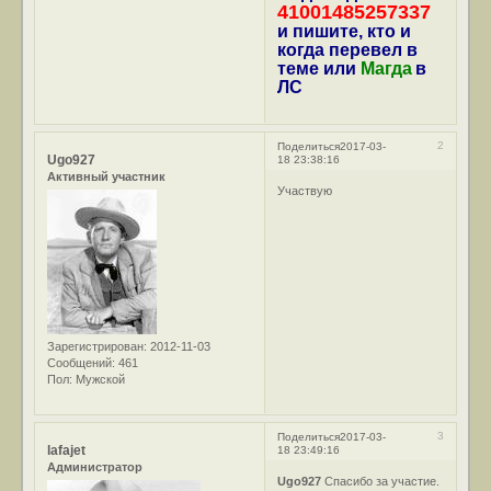
41001485257337
и пишите, кто и
когда перевел в
теме или
Магда
в
ЛС
2
Поделиться
2017-03-
Ugo927
18 23:38:16
Активный участник
Участвую
Зарегистрирован
: 2012-11-03
Сообщений:
461
Пол:
Мужской
3
Поделиться
2017-03-
lafajet
18 23:49:16
Администратор
Ugo927
Спасибо за участие.