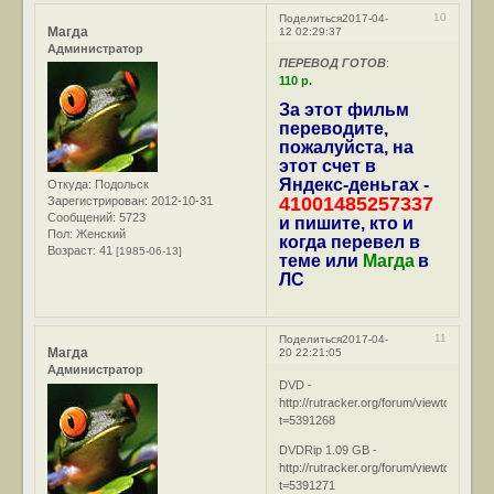
10
Поделиться
2017-04-
Магда
12 02:29:37
Администратор
ПЕРЕВОД ГОТОВ
:
110 р.
За этот фильм
переводите,
пожалуйста, на
этот счет в
Яндекс-деньгах -
Откуда:
Подольск
41001485257337
Зарегистрирован
: 2012-10-31
Сообщений:
5723
и пишите, кто и
Пол:
Женский
когда перевел в
Возраст:
41
[1985-06-13]
теме или
Магда
в
ЛС
11
Поделиться
2017-04-
Магда
20 22:21:05
Администратор
DVD -
http://rutracker.org/forum/viewtopic.php
t=5391268
DVDRip 1.09 GB -
http://rutracker.org/forum/viewtopic.php
t=5391271