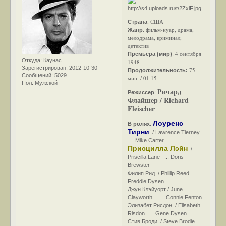
США
Страна
:
фильм-нуар, драма,
Жанр
:
мелодрама, криминал,
детектив
4 сентября
Премьера (мир)
:
Откуда:
Каунас
1948
Зарегистрирован
: 2012-10-30
75
Продолжительность:
Сообщений:
5029
мин. / 01:15
Пол:
Мужской
Ричард
Режиссер
:
Флайшер / Richard
Fleischer
Лоуренс
В ролях
:
Тирни
/ Lawrence Tierney
... Mike Carter
Присцилла Лэйн
/
Priscilla Lane ... Doris
Brewster
Филип Рид / Phillip Reed ...
Freddie Dysen
Джун Клэйуорт / June
Clayworth ... Connie Fenton
Элизабет Рисдон / Elisabeth
Risdon ... Gene Dysen
Стив Броди / Steve Brodie ...