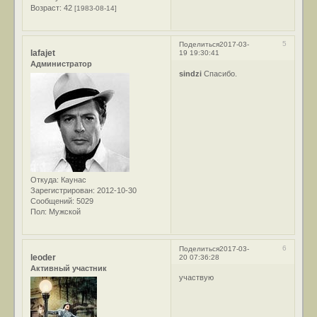
Возраст:
42
[1983-08-14]
5
Поделиться
2017-03-
lafajet
19 19:30:41
Администратор
sindzi
Спасибо.
Откуда:
Каунас
Зарегистрирован
: 2012-10-30
Сообщений:
5029
Пол:
Мужской
6
Поделиться
2017-03-
leoder
20 07:36:28
Активный участник
участвую