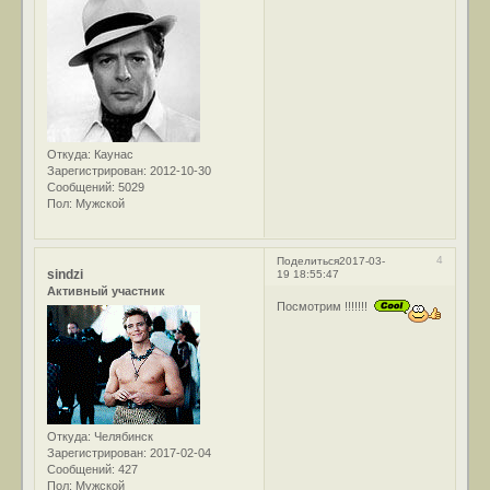
Откуда:
Каунас
Зарегистрирован
: 2012-10-30
Сообщений:
5029
Пол:
Мужской
4
Поделиться
2017-03-
sindzi
19 18:55:47
Активный участник
Посмотрим !!!!!!!
Откуда:
Челябинск
Зарегистрирован
: 2017-02-04
Сообщений:
427
Пол:
Мужской