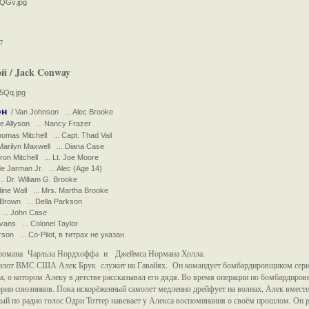
7
й / Jack Conway
он
/ Van Johnson ... Alec Brooke
e Allyson ... Nancy Frazer
omas Mitchell ... Capt. Thad Vail
arilyn Maxwell ... Diana Case
n Mitchell ... Lt. Joe Moore
 Jarman Jr. ... Alec (Age 14)
. Dr. William G. Brooke
ne Wall ... Mrs. Martha Brooke
Brown ... Della Parkson
... John Case
ans ... Colonel Taylor
on ... Co-Pilot, в титрах не указан
 романа Чарльза Нордхоффа и Джеймса Нормана Холла.
Пилот ВМС США Алек Брук служит на Гавайях. Он командует бомбардировщиком сери
а, о котором Алеку в детстве рассказывал его дядя. Во время операции по бомбардиро
тории союзников. Пока искорёженный самолет медленно дрейфует на волнах, Алек вмес
й по радио голос Одри Тоттер навевает у Алекса воспоминания о своём прошлом. Он р