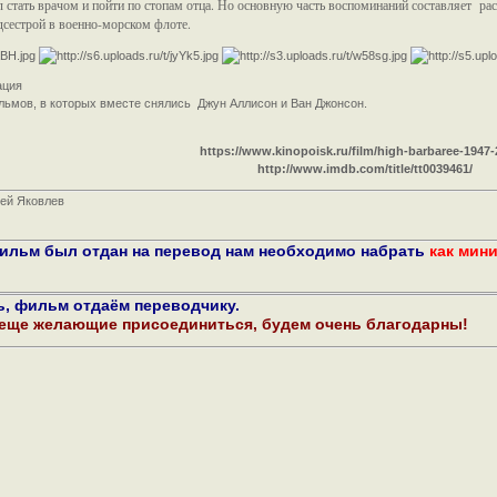
ел стать врачом и пойти по стопам отца. Но основную часть воспоминаний составляет ра
дсестрой в военно-морском флоте.
ация
ильмов, в которых вместе снялись Джун Аллисон и Ван Джонсон.
https://www.kinopoisk.ru/film/high-barbaree-1947-
http://www.imdb.com/title/tt0039461/
сей Яковлев
фильм был отдан на перевод нам необходимо набрать
как мин
ь, фильм отдаём переводчику.
 еще желающие присоединиться, будем очень благодарны!