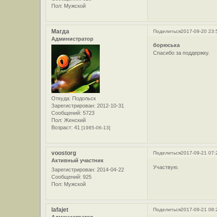
Пол:
Мужской
Магда
Поделиться
2017-09-20 23:
Администратор
борюська
Спасибо за поддержку.
Откуда:
Подольск
Зарегистрирован
: 2012-10-31
Сообщений:
5723
Пол:
Женский
Возраст:
41
[1985-06-13]
voostorg
Поделиться
2017-09-21 07:
Активный участник
Участвую.
Зарегистрирован
: 2014-04-22
Сообщений:
925
Пол:
Мужской
lafajet
Поделиться
2017-09-21 08: