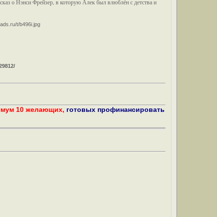
ссказ о Нэнси Фрейзер, в которую Алек был влюблён с детства и
29812/
имум 10 желающих,
готовых профинансировать