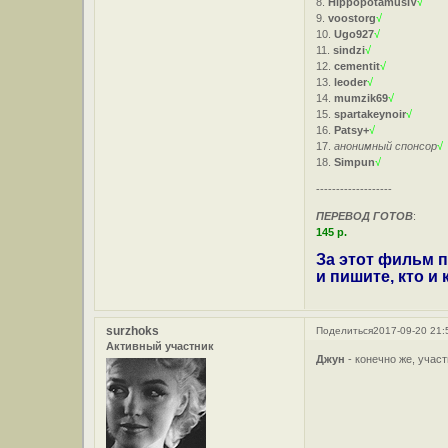
8.
HippopotamusIV
√
9.
voostorg
√
10.
Ugo927
√
11.
sindzi
√
12.
cementit
√
13.
leoder
√
14.
mumzik69
√
15.
spartakeynoir
√
16.
Patsy+
√
17.
анонимный спонсор
√
18.
Simpun
√
-------------------
ПЕРЕВОД ГОТОВ
:
145 р.
За этот фильм п
и пишите, кто и
surzhoks
Поделиться
2017-09-20 21:
Активный участник
Джун
- конечно же, учас