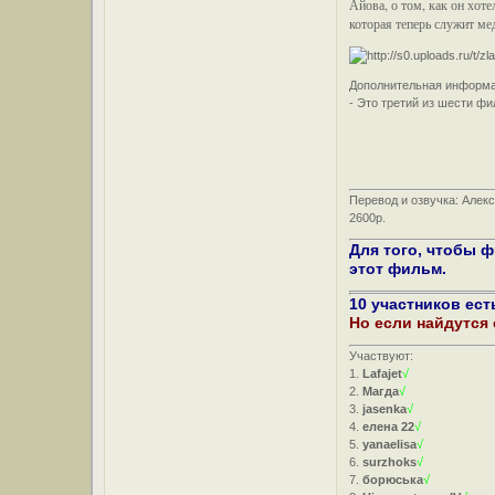
Айова, о том, как он хот
которая теперь служит ме
Дополнительная информ
- Это третий из шести ф
Перевод и озвучка: Алек
2600р.
Для того, чтобы 
этот фильм.
10 участников ест
Но если найдутся
Участвуют:
1.
Lafajet
√
2.
Магда
√
3.
jasenka
√
4.
елена 22
√
5.
yanaelisa
√
6.
surzhoks
√
7.
борюська
√