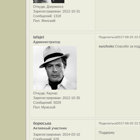
Откуда:
Дзержинск
Зарегистрирован
: 2012-10-31
Сообщений:
1318
Пол:
Женский
lafajet
Поделиться
2017-09-20 22:
Администратор
surzhoks
Спасибо за под
Откуда:
Каунас
Зарегистрирован
: 2012-10-30
Сообщений:
5029
Пол:
Мужской
борюська
Поделиться
2017-09-20 22:
Активный участник
Поддержу
Зарегистрирован
: 2014-03-10
Сообщений:
626