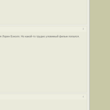
3
я Лорен Бэколл. Но какой-то трудно уловимый фильм попался.
4