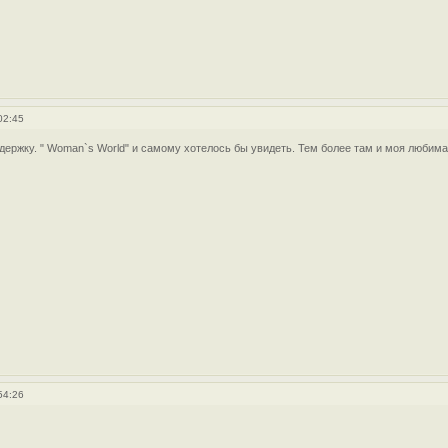
02:45
держку. " Woman`s World" и самому хотелось бы увидеть. Тем более там и моя любима
54:26