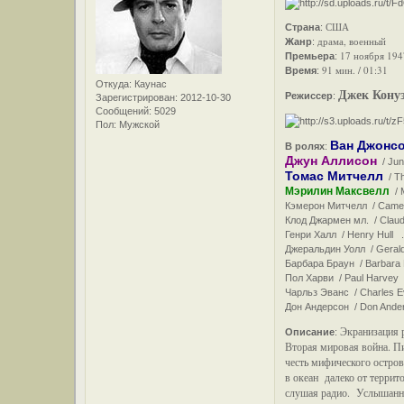
США
Страна
:
драма, военный
Жанр
:
17 ноября 194
Премьера
:
91 мин. / 01:31
Время
:
Откуда:
Каунас
Джек Конуэ
Режиссер
:
Зарегистрирован
: 2012-10-30
Сообщений:
5029
Пол:
Мужской
Ван Джонс
В ролях
:
Джун Аллисон
/ Jun
Томас Митчелл
/ Th
Мэрилин Максвелл
/ M
Кэмерон Митчелл / Camero
Клод Джармен мл. / Claude
Генри Халл / Henry Hull ..
Джеральдин Уолл / Geraldi
Барбара Браун / Barbara 
Пол Харви / Paul Harvey 
Чарльз Эванс / Charles Ev
Дон Андерсон / Don Anders
Экранизация
Описание
:
Вторая мировая война. 
честь мифического остров
в океан далеко от терри
слушая радио. Услышанны