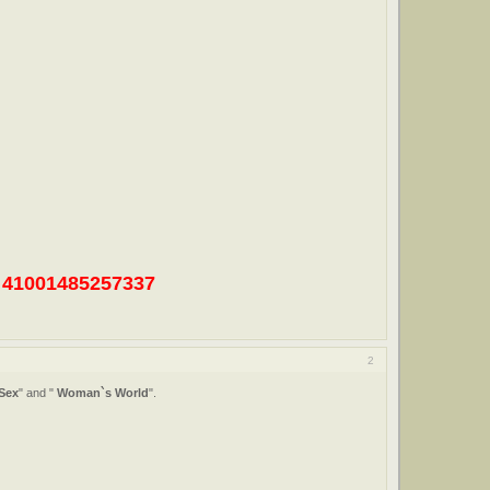
41001485257337
2
Sex
" and "
Woman`s World
".