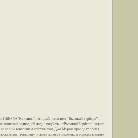
и ПБЮ-5А"Каталина", который носит имя “Высокий Барбери” в
вке японской подводной лодки подбитый “Высокий Барбери” падает
те со своим товарищем лейтенантом Джо Муром проводят время,
ассказывает товарищу о своей жизни в маленьком городке в штате