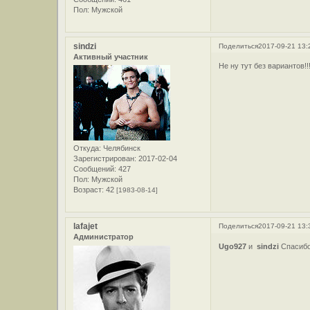
Пол:
Мужской
sindzi
Поделиться
2017-09-21 13:
Активный участник
Не ну тут без вариантов!!!!!!
Откуда:
Челябинск
Зарегистрирован
: 2017-02-04
Сообщений:
427
Пол:
Мужской
Возраст:
42
[1983-08-14]
lafajet
Поделиться
2017-09-21 13:
Администратор
Ugo927
и
sindzi
Спасибо