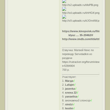
https://www.kinopoisk.ru/film/sem-
klyuc … 35-20462/#
http://www.imdb.com/title/tt0026978/
Озвучка: Матвей Кенс по
переводу Serveladkin из
раздачи
https://rutracker.org/forum/viewtopic.ph
t=5394904
700 р.
Участвуют:
1.
Магда
√
2.
Lafajet
√
3.
jasenka
√
4.
елена 22
√
5.
yanaelisa
√
6.
анонимный спонсор
√
7.
sindzi
√
8.
leoder
√