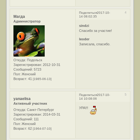
4
Поделиться
2017-10-
Магда
14 08:02:35
Администратор
sindzi
Спасибо за участие!
leoder
Записала, спасибо.
Откуда:
Подольск
Зарегистрирован
: 2012-10-31
Сообщений:
5723
Пол:
Женский
Возраст:
41
[1985-06-13]
5
Поделиться
2017-10-
yanaelisa
14 10:08:06
Активный участник
УРА!!!
Откуда:
Санкт-Петербург
Зарегистрирован
: 2014-03-31
Сообщений:
111
Пол:
Женский
Возраст:
62
[1964-07-10]