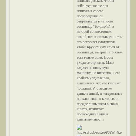
написать рассказ. Чтобы
найти уединение для
написания своего
произведения, он
отправляется в летнюю
гостиницу "Болдпэйт", в
которой во внесезонье,
зимой, нет постояльцев, и там
его встречает смотритель,
чтобы вручить ему ключ от
гостиницы, заверив, что ключ
есть только один. После
ухода смотрителя, Маги
садится за пишущую
машинку, но внезапно, к его
крайнему удивлению,
выясняется, что его ключ от
"Болдпэйта" отнюдь не
единственный, и невероятные
приключения, о которых он
прежде лишь писал в своих
книгах, начинают
происходить с ним в
действительности.