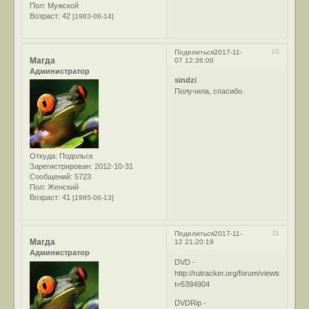
Пол:
Мужской
Возраст:
42
[1983-08-14]
10
Поделиться
2017-11-
Магда
07 12:36:00
Администратор
sindzi
Получила, спасибо.
Откуда:
Подольск
Зарегистрирован
: 2012-10-31
Сообщений:
5723
Пол:
Женский
Возраст:
41
[1985-06-13]
11
Поделиться
2017-11-
Магда
12 21:20:19
Администратор
DVD -
http://rutracker.org/forum/viewtopic.php
t=5394904
DVDRip -