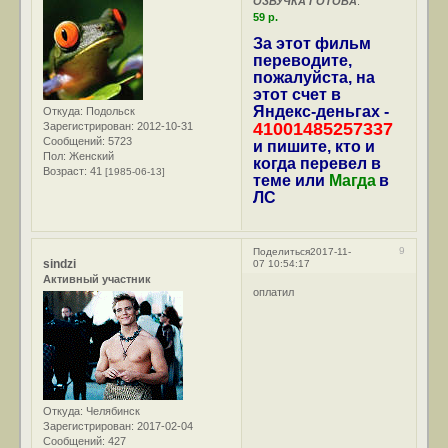
ОЗВУЧКА ГОТОВА
:
59 р.
За этот фильм
переводите,
пожалуйста, на
этот счет в
Яндекс-деньгах -
Откуда:
Подольск
41001485257337
Зарегистрирован
: 2012-10-31
Сообщений:
5723
и пишите, кто и
Пол:
Женский
когда перевел в
Возраст:
41
[1985-06-13]
теме или
Магда
в
ЛС
9
Поделиться
2017-11-
sindzi
07 10:54:17
Активный участник
оплатил
Откуда:
Челябинск
Зарегистрирован
: 2017-02-04
Сообщений:
427