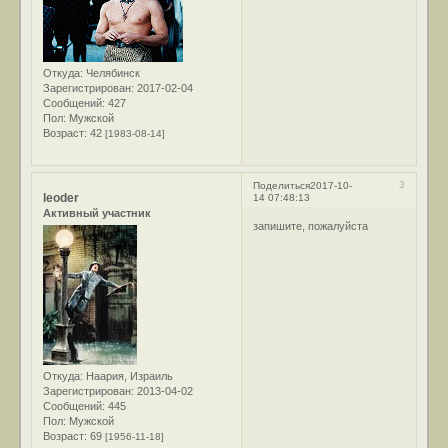
Откуда:
Челябинск
Зарегистрирован
: 2017-02-04
Сообщений:
427
Пол:
Мужской
Возраст:
42
[1983-08-14]
3
Поделиться
2017-10-
leoder
14 07:48:13
Активный участник
запишите, пожалуйста
Откуда:
Наария, Израиль
Зарегистрирован
: 2013-04-02
Сообщений:
445
Пол:
Мужской
Возраст:
69
[1956-11-18]