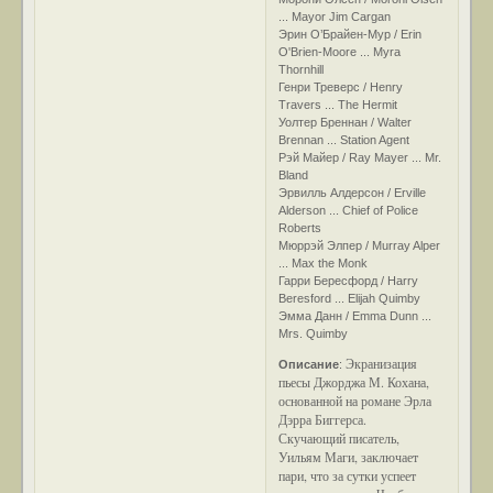
... Mayor Jim Cargan
Эрин О’Брайен-Мур / Erin
O'Brien-Moore ... Myra
Thornhill
Генри Треверс / Henry
Travers ... The Hermit
Уолтер Бреннан / Walter
Brennan ... Station Agent
Рэй Майер / Ray Mayer ... Mr.
Bland
Эрвилль Алдерсон / Erville
Alderson ... Chief of Police
Roberts
Мюррэй Элпер / Murray Alper
... Max the Monk
Гарри Бересфорд / Harry
Beresford ... Elijah Quimby
Эмма Данн / Emma Dunn ...
Mrs. Quimby
Экранизация
Описание
:
пьесы Джорджа М. Кохана,
основанной на романе Эрла
Дэрра Биггерса.
Скучающий писатель,
Уильям Маги, заключает
пари, что за сутки успеет