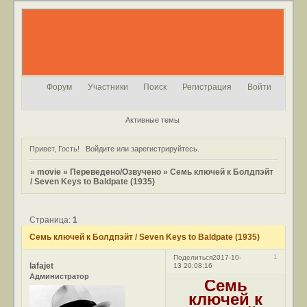
Форум
Участники
Поиск
Регистрация
Войти
Активные темы
Привет, Гость!
Войдите
или
зарегистрируйтесь
.
»
movie
»
Переведено/Озвучено
»
Семь ключей к Болдпэйт
/ Seven Keys to Baldpate (1935)
Страница:
1
Семь ключей к Болдпэйт / Seven Keys to Baldpate (1935)
1
Поделиться
2017-10-
lafajet
13 20:08:16
Администратор
Семь
ключей к