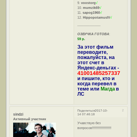
9.
voostorg
√
10.
mumzik69
√
11.
sapog1960
√
12.
HippopotamusIV
√
-------------------
ОЗВУЧКА ГОТОВА
:
59 р.
За этот фильм
переводите,
пожалуйста, на
этот счет в
Яндекс-деньгах -
41001485257337
и пишите, кто и
когда перевел в
теме или
Магда
в
ЛС
2
Поделиться
2017-10-
sindzi
14 07:46:18
Активный участник
Учавствую без
вопросов!!!!!!!!!!!!!!!!!!!!!