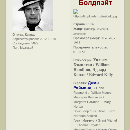
Болдпэйт
США
Страна
:
триллер, комедия,
Жанр
:
детектив
Откуда:
Каунас
30 ноября
Премьера (мир)
:
Зарегистрирован
: 2012-10-30
1935
Сообщений:
5029
Продолжительность:
Пол:
Мужской
01:08:58
Уильям
Режиссеры
:
Хэмилтон / William
Hamilton, Эдвард
Килли / Edward Killy
Джин
В ролях
:
Рэймонд
/ Gene
Raymond ... William Magee
Маргарет Каллахан /
Margaret Callahan ... Mary
Norton
Эрик Блор / Eric Blore ... Prof.
Harrison Boulton
Грант Митчелл / Grant Mitchell
... Thomas Hayden
Морони Олсен / Moroni Olsen