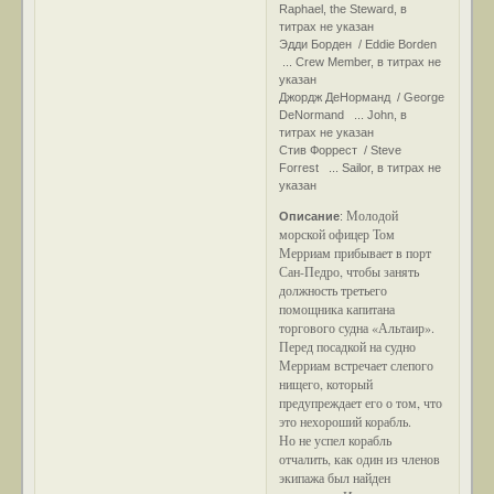
Raphael, the Steward, в
титрах не указан
Эдди Борден / Eddie Borden
... Crew Member, в титрах не
указан
Джордж ДеНорманд / George
DeNormand ... John, в
титрах не указан
Стив Форрест / Steve
Forrest ... Sailor, в титрах не
указан
Молодой
Описание
:
морской офицер Том
Мерриам прибывает в порт
Сан-Педро, чтобы занять
должность третьего
помощника капитана
торгового судна «Альтаир».
Перед посадкой на судно
Мерриам встречает слепого
нищего, который
предупреждает его о том, что
это нехороший корабль.
Но не успел корабль
отчалить, как один из членов
экипажа был найден