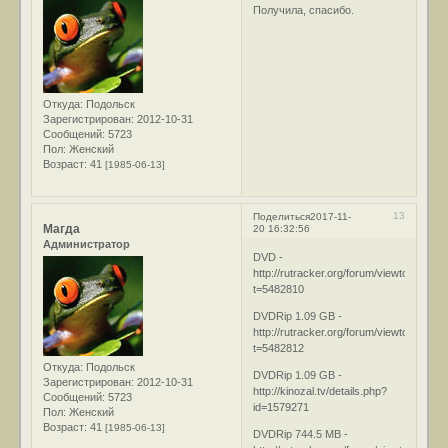
Получила, спасибо.
Откуда:
Подольск
Зарегистрирован
: 2012-10-31
Сообщений:
5723
Пол:
Женский
Возраст:
41
[1985-06-13]
13
Поделиться
2017-11-
Магда
20 16:32:56
Администратор
DVD -
http://rutracker.org/forum/viewtopic.php
t=5482810
DVDRip 1.09 GB -
http://rutracker.org/forum/viewtopic.php
t=5482812
Откуда:
Подольск
DVDRip 1.09 GB -
Зарегистрирован
: 2012-10-31
http://kinozal.tv/details.php?
Сообщений:
5723
id=1579271
Пол:
Женский
Возраст:
41
[1985-06-13]
DVDRip 744.5 MB -