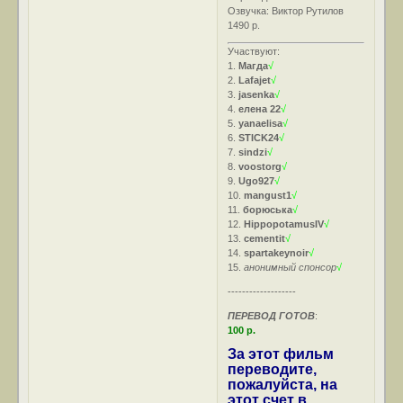
Озвучка: Виктор Рутилов
1490 р.
Участвуют:
1.
Магда
√
2.
Lafajet
√
3.
jasenka
√
4.
елена 22
√
5.
yanaelisa
√
6.
STICK24
√
7.
sindzi
√
8.
voostorg
√
9.
Ugo927
√
10.
mangust1
√
11.
борюська
√
12.
HippopotamusIV
√
13.
cementit
√
14.
spartakeynoir
√
15.
анонимный спонсор
√
-------------------
ПЕРЕВОД ГОТОВ
:
100 р.
За этот фильм
переводите,
пожалуйста, на
этот счет в