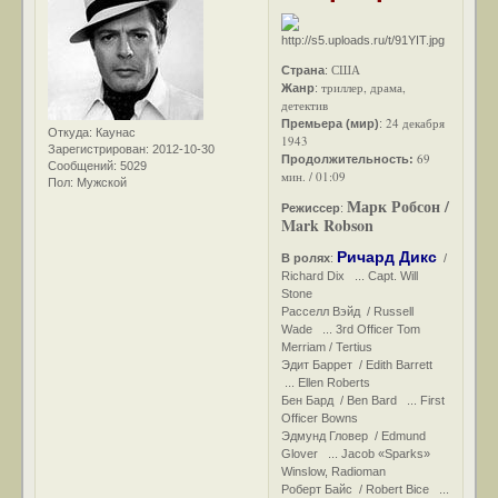
США
Страна
:
триллер, драма,
Жанр
:
детектив
24 декабря
Премьера (мир)
:
Откуда:
Каунас
1943
Зарегистрирован
: 2012-10-30
69
Продолжительность:
Сообщений:
5029
мин. / 01:09
Пол:
Мужской
Марк Робсон /
Режиссер
:
Mark Robson
Ричард Дикс
В ролях
:
/
Richard Dix ... Capt. Will
Stone
Расселл Вэйд / Russell
Wade ... 3rd Officer Tom
Merriam / Tertius
Эдит Баррет / Edith Barrett
... Ellen Roberts
Бен Бард / Ben Bard ... First
Officer Bowns
Эдмунд Гловер / Edmund
Glover ... Jacob «Sparks»
Winslow, Radioman
Роберт Байс / Robert Bice ...