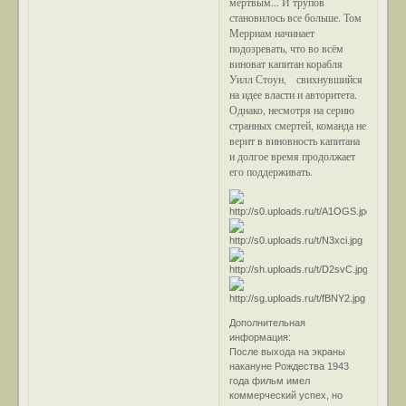
мертвым... И трупов
становилось все больше. Том
Мерриам начинает
подозревать, что во всём
виноват капитан корабля
Уилл Стоун, свихнувшийся
на идее власти и авторитета.
Однако, несмотря на серию
странных смертей, команда не
верит в виновность капитана
и долгое время продолжает
его поддерживать.
Дополнительная
информация:
После выхода на экраны
накануне Рождества 1943
года фильм имел
коммерческий успех, но