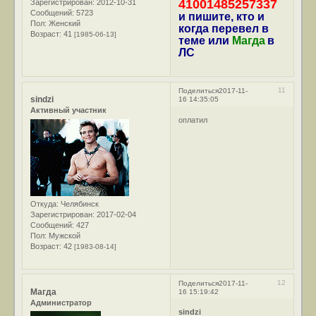
41001485257337
Зарегистрирован
: 2012-10-31
Сообщений:
5723
и пишите, кто и
Пол:
Женский
когда перевел в
Возраст:
41
[1985-06-13]
теме или
Магда
в
ЛС
11
Поделиться
2017-11-
sindzi
16 14:35:05
Активный участник
оплатил
Откуда:
Челябинск
Зарегистрирован
: 2017-02-04
Сообщений:
427
Пол:
Мужской
Возраст:
42
[1983-08-14]
12
Поделиться
2017-11-
Магда
16 15:19:42
Администратор
sindzi