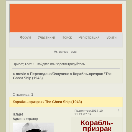
Форум
Участники
Поиск
Регистрация
Войти
Активные темы
Привет, Гость!
Войдите
или
зарегистрируйтесь
.
»
movie
»
Переведено/Озвучено
»
Корабль-призрак / The
Ghost Ship (1943)
Страница:
1
Корабль-призрак / The Ghost Ship (1943)
1
Поделиться
2017-10-
lafajet
21 21:07:59
Администратор
Корабль-
призрак