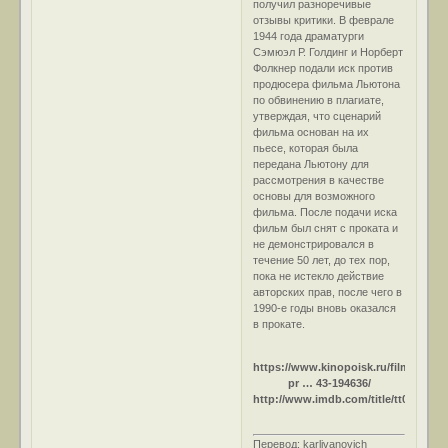
получил разноречивые
отзывы критики. В феврале
1944 года драматурги
Сэмюэл Р. Голдинг и Норберт
Фолкнер подали иск против
продюсера фильма Льютона
по обвинению в плагиате,
утверждая, что сценарий
фильма основан на их
пьесе, которая была
передана Льютону для
рассмотрения в качестве
основы для возможного
фильма. После подачи иска
фильм был снят с проката и
не демонстрировался в
течение 50 лет, до тех пор,
пока не истекло действие
авторских прав, после чего в
1990-е годы вновь оказался
в прокате.
https://www.kinopoisk.ru/film/korabl
pr … 43-194636/
http://www.imdb.com/title/tt0035937/
Перевод: karlivanovich