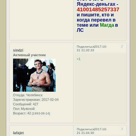
Яндекс-деньгах -
41001485257337
и пишите, кто и
когда перевел в
теме или
Магда
в
ЛС
2
Поделиться
2017-10-
sindzi
21 21:32:33
Активный участник
+1
Откуда:
Челябинск
Зарегистрирован
: 2017-02-04
Сообщений:
427
Пол:
Мужской
Возраст:
42
[1983-08-14]
3
Поделиться
2017-10-
lafajet
21 21:44:30