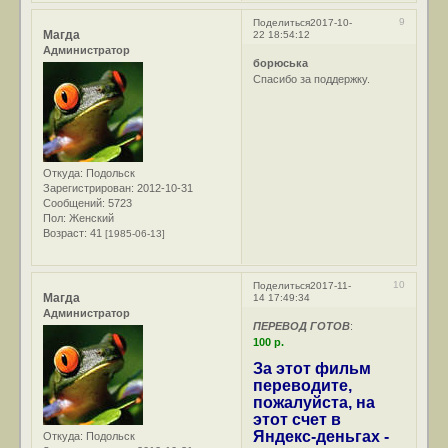
9
Поделиться
2017-10-
Магда
22 18:54:12
Администратор
борюська
Спасибо за поддержку.
Откуда:
Подольск
Зарегистрирован
: 2012-10-31
Сообщений:
5723
Пол:
Женский
Возраст:
41
[1985-06-13]
10
Поделиться
2017-11-
Магда
14 17:49:34
Администратор
ПЕРЕВОД ГОТОВ
:
100 р.
За этот фильм
переводите,
пожалуйста, на
этот счет в
Яндекс-деньгах -
Откуда:
Подольск