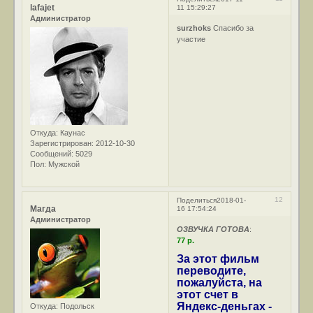
lafajet
11 15:29:27
Администратор
surzhoks
Спасибо за
участие
Откуда:
Каунас
Зарегистрирован
: 2012-10-30
Сообщений:
5029
Пол:
Мужской
12
Поделиться
2018-01-
Магда
16 17:54:24
Администратор
ОЗВУЧКА ГОТОВА
:
77 р.
За этот фильм
переводите,
пожалуйста, на
этот счет в
Яндекс-деньгах -
Откуда:
Подольск