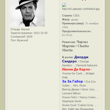
США
Страна
:
драма
Жанр
:
31 октября
Премьера (мир)
:
1956
Откуда:
Каунас
Продолжительность:
Зарегистрирован
: 2012-10-30
01:59:42
Сообщений:
5029
Пол:
Мужской
Чарльз
Режиссер
:
Мартин / Charles
Martin
Джордж
В ролях
:
Сандерс
/ George
Sanders ... Clementi Sabourin
Ивонн Де Карло
/
Yvonne De Carlo ... Bridget
Kelly
За За Габор
/ Zsa Zsa
Gabor ... Mrs. Ryan
Виктор Джори / Victor Jory ...
Leonard Wilson
Нэнси Гейтс / Nancy Gates ...
Stephanie North
Колин Грэй / Coleen Gray ...
Mrs. Edith Van Renasslear