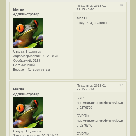
16
Поделиться
2018-01-
Магда
17 15:40:48
Администратор
sindzi
Получила, спасибо.
Откуда:
Подольск
Зарегистрирован
: 2012-10-31
Сообщений:
5723
Пол:
Женский
Возраст:
41
[1985-06-13]
17
Поделиться
2018-01-
Магда
29 15:45:14
Администратор
DVD -
http://rutracker.org/forum/viewtopic.php
t=5276738
DVDRip -
http://rutracker.org/forum/viewtopic.php
t=5276740
Откуда:
Подольск
DVDRip -
Зарегистрирован
: 2012-10-31