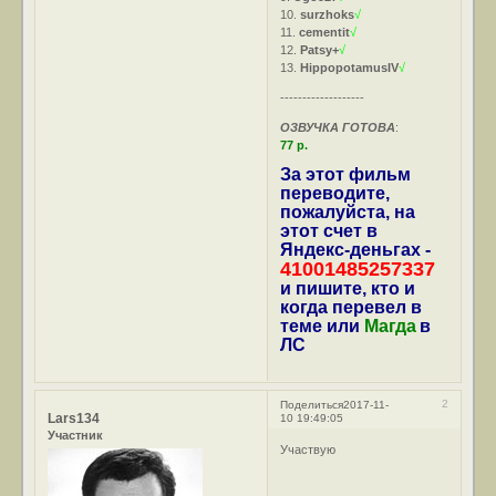
10.
surzhoks
√
11.
cementit
√
12.
Patsy+
√
13.
HippopotamusIV
√
-------------------
ОЗВУЧКА ГОТОВА
:
77 р.
За этот фильм
переводите,
пожалуйста, на
этот счет в
Яндекс-деньгах -
41001485257337
и пишите, кто и
когда перевел в
теме или
Магда
в
ЛС
2
Поделиться
2017-11-
Lars134
10 19:49:05
Участник
Участвую