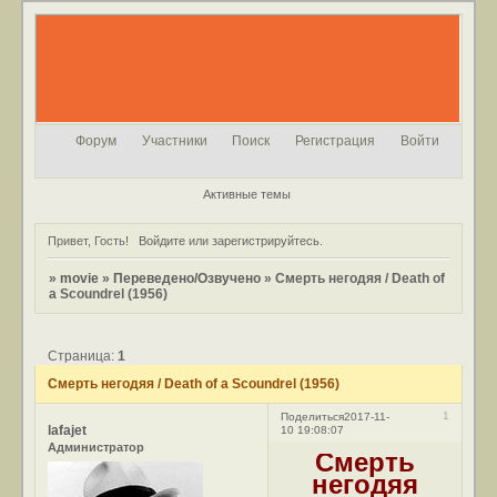
Форум
Участники
Поиск
Регистрация
Войти
Активные темы
Привет, Гость!
Войдите
или
зарегистрируйтесь
.
»
movie
»
Переведено/Озвучено
»
Смерть негодяя / Death of
a Scoundrel (1956)
Страница:
1
Смерть негодяя / Death of a Scoundrel (1956)
1
Поделиться
2017-11-
lafajet
10 19:08:07
Администратор
Смерть
негодяя