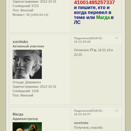
41001485257337
Зарегистрирован
: 2012-10-31
Сообщений:
5723
и пишите, кто и
Пол:
Женский
когда перевел в
Возраст:
41
[1985-06-13]
теме или
Магда
в
ЛС
13
Поделиться
2018-01-
surzhoks
16 22:25:46
Активный участник
Оплачено
77 р.
16.01.18 в
22:25.
Откуда:
Дзержинск
Зарегистрирован
: 2012-10-31
Сообщений:
1318
Пол:
Женский
14
Поделиться
2018-01-
Магда
16 22:32:57
Администратор
surzhoks
Получила, спасибо.