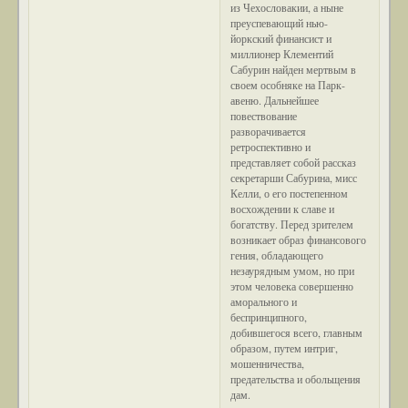
из Чехословакии, а ныне
преуспевающий нью-
йоркский финансист и
миллионер Клементий
Сабурин найден мертвым в
своем особняке на Парк-
авеню. Дальнейшее
повествование
разворачивается
ретроспективно и
представляет собой рассказ
секретарши Сабурина, мисс
Келли, о его постепенном
восхождении к славе и
богатству. Перед зрителем
возникает образ финансового
гения, обладающего
незаурядным умом, но при
этом человека совершенно
аморального и
беспринципного,
добившегося всего, главным
образом, путем интриг,
мошенничества,
предательства и обольщения
дам.