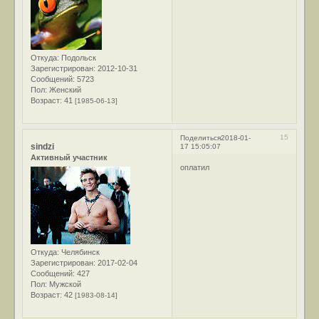
Откуда:
Подольск
Зарегистрирован
: 2012-10-31
Сообщений:
5723
Пол:
Женский
Возраст:
41
[1985-06-13]
15
Поделиться
2018-01-
sindzi
17 15:05:07
Активный участник
оплатил
Откуда:
Челябинск
Зарегистрирован
: 2017-02-04
Сообщений:
427
Пол:
Мужской
Возраст:
42
[1983-08-14]