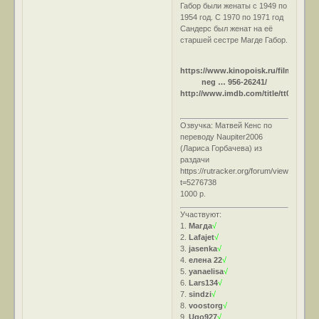
Габор были женаты с 1949 по
1954 год. С 1970 по 1971 год
Сандерс был женат на её
старшей сестре Магде Габор.
https://www.kinopoisk.ru/film/smert-
neg … 956-26241/
http://www.imdb.com/title/tt0049130/
Озвучка: Матвей Кенс по
переводу Naupiter2006
(Лариса Горбачева) из
раздачи
https://rutracker.org/forum/viewtopic.ph
t=5276738
1000 р.
Участвуют:
1.
Магда
√
2.
Lafajet
√
3.
jasenka
√
4.
елена 22
√
5.
yanaelisa
√
6.
Lars134
√
7.
sindzi
√
8.
voostorg
√
9.
Ugo927
√