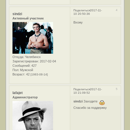
4
Поделиться
2017-11-
sindzi
10 20:50:36
Активный участник
Вхожу
Откуда:
Челябинск
Зарегистрирован
: 2017-02-04
Сообщений:
427
Пол:
Мужской
Возраст:
42
[1983-08-14]
5
Поделиться
2017-11-
lafajet
10 21:09:52
Администратор
sindzi
Заходите
Спасибо за поддержку