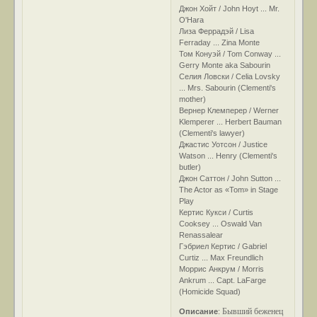
Джон Хойт / John Hoyt ... Mr.
O'Hara
Лиза Феррадэй / Lisa
Ferraday ... Zina Monte
Том Конуэй / Tom Conway ...
Gerry Monte aka Sabourin
Селия Ловски / Celia Lovsky
... Mrs. Sabourin (Clementi's
mother)
Вернер Клемперер / Werner
Klemperer ... Herbert Bauman
(Clementi's lawyer)
Джастис Уотсон / Justice
Watson ... Henry (Clementi's
butler)
Джон Саттон / John Sutton ...
The Actor as «Tom» in Stage
Play
Кертис Кукси / Curtis
Cooksey ... Oswald Van
Renassalear
Гэбриел Кертис / Gabriel
Curtiz ... Max Freundlich
Моррис Анкрум / Morris
Ankrum ... Capt. LaFarge
(Homicide Squad)
Бывший беженец
Описание
: