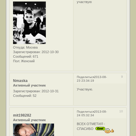
участвую
Откуда:
Москва
Зарегистрирован
: 2012-10-30
Сообщений:
671
Пол:
Женский
9
Поделиться
2013-08-
Nmaska
23 23:34:19
Активный участник
Участвую.
Зарегистрирован
: 2012-10-31
Сообщений:
52
10
Поделиться
2013-08-
mit198282
24 05:32:34
Активный участник
ВСЕХ ОТМЕТИЛ -
СПАСИБО