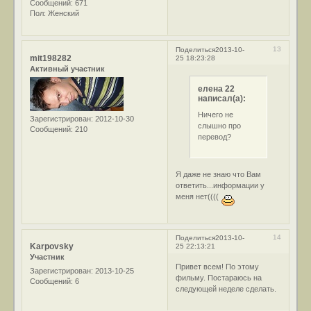
Сообщений:
671
Пол:
Женский
13
Поделиться
2013-10-
mit198282
25 18:23:28
Активный участник
елена 22
написал(а):
Ничего не
Зарегистрирован
: 2012-10-30
слышно про
Сообщений:
210
перевод?
Я даже не знаю что Вам
ответить...информации у
меня нет((((
14
Поделиться
2013-10-
Karpovsky
25 22:13:21
Участник
Привет всем! По этому
Зарегистрирован
: 2013-10-25
фильму. Постараюсь на
Сообщений:
6
следующей неделе сделать.