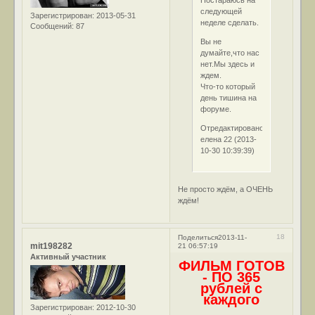
Постараюсь на
следующей
Зарегистрирован
: 2013-05-31
неделе сделать.
Сообщений:
87
Вы не
думайте,что нас
нет.Мы здесь и
ждем.
Что-то который
день тишина на
форуме.
Отредактировано
елена 22 (2013-
10-30 10:39:39)
Не просто ждём, а ОЧЕНЬ
ждём!
18
Поделиться
2013-11-
mit198282
21 06:57:19
Активный участник
ФИЛЬМ ГОТОВ
- ПО 365
рублей с
каждого
Зарегистрирован
: 2012-10-30