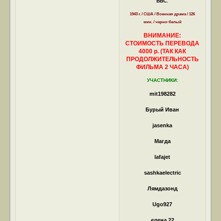
ВВС.
1943 г. / США / Военная драма / 126
мин. / черно-белый
ВНИМАНИЕ:
СТОИМОСТЬ ПЕРЕВОДА
4000 р. (ТАК КАК
ПРОДОЛЖИТЕЛЬНОСТЬ
ФИЛЬМА 2 ЧАСА)
УЧАСТНИКИ:
mit198282
Бурый Иван
jasenka
Магда
lafajet
sashkaelectric
Лямдазонд
Ugo927
елена 22