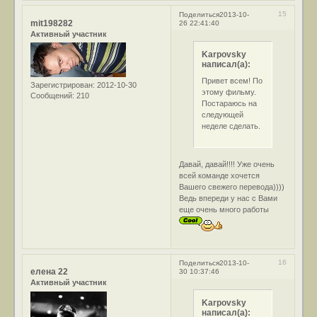
15
Поделиться
2013-10-
mit198282
26 22:41:40
Активный участник
Karpovsky
написал(а):
Привет всем! По
Зарегистрирован
: 2012-10-30
этому фильму.
Сообщений:
210
Постараюсь на
следующей
неделе сделать.
Давай, давай!!!! Уже очень
всей команде хочется
Вашего свежего перевода))))
Ведь впереди у нас с Вами
еще очень много работы
16
Поделиться
2013-10-
елена 22
30 10:37:46
Активный участник
Karpovsky
написал(а):