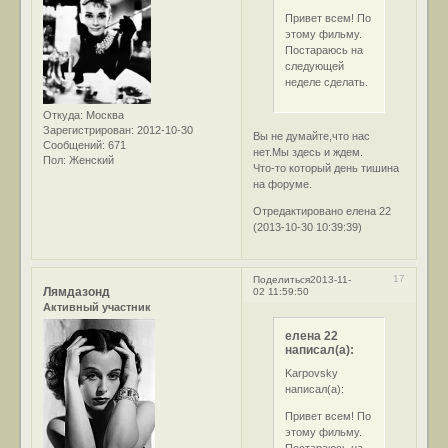
Привет всем! По
этому фильму.
Постараюсь на
следующей
неделе сделать.
Откуда:
Москва
Зарегистрирован
: 2012-10-30
Вы не думайте,что нас
Сообщений:
671
нет.Мы здесь и ждем.
Пол:
Женский
Что-то который день тишина
на форуме.
Отредактировано елена 22
(2013-10-30 10:39:39)
17
Поделиться
2013-11-
Лямдазонд
02 11:59:50
Активный участник
елена 22
написал(а):
Karpovsky
написал(а):
Привет всем! По
этому фильму.