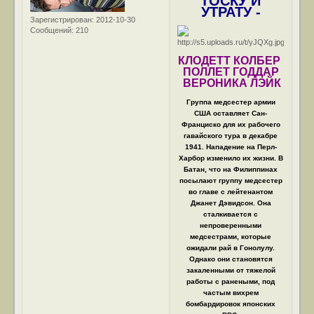
ТОСКУ И
УТРАТУ -
Зарегистрирован
: 2012-10-30
Сообщений:
210
КЛОДЕТТ КОЛБЕР
ПОЛЛЕТ ГОДДАР
ВЕРОНИКА ЛЭЙК
Группа медсестер армии
США оставляет Сан-
Франциско для их рабочего
гавайского тура в декабре
1941. Нападение на Перл-
Харбор изменило их жизни. В
Батан, что на Филиппинах
посылают группу медсестер
во главе с лейтенантом
Джанет Дэвидсон. Она
сталкивается с
непроверенными
медсестрами, которые
ожидали рай в Гонолулу.
Однако они становятся
закаленными от тяжелой
работы с ранеными, под
частым вихрем
бомбардировок японских