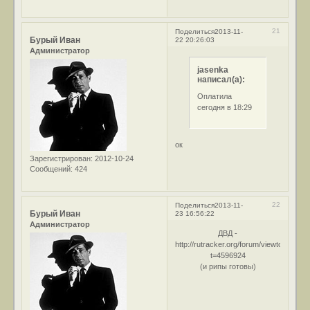
21
Поделиться
2013-11-
Бурый Иван
22 20:26:03
Администратор
jasenka
написал(а):
Оплатила
сегодня в 18:29
ок
Зарегистрирован
: 2012-10-24
Сообщений:
424
22
Поделиться
2013-11-
Бурый Иван
23 16:56:22
Администратор
ДВД -
http://rutracker.org/forum/viewtopic.php
t=4596924
(и рипы готовы)