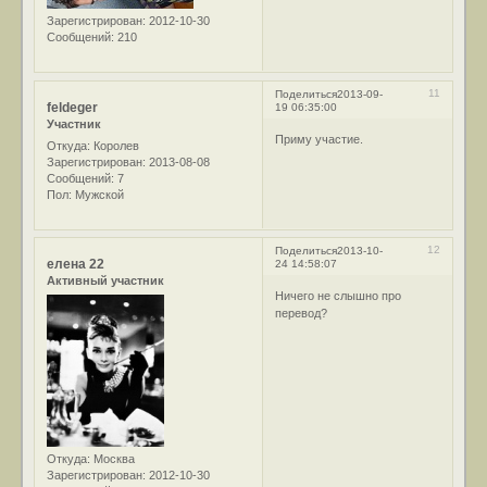
Зарегистрирован
: 2012-10-30
Сообщений:
210
11
Поделиться
2013-09-
feldeger
19 06:35:00
Участник
Приму участие.
Откуда:
Королев
Зарегистрирован
: 2013-08-08
Сообщений:
7
Пол:
Мужской
12
Поделиться
2013-10-
елена 22
24 14:58:07
Активный участник
Ничего не слышно про
перевод?
Откуда:
Москва
Зарегистрирован
: 2012-10-30