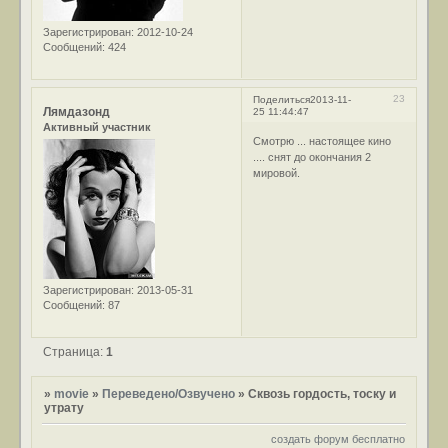
Зарегистрирован
: 2012-10-24
Сообщений:
424
23
Поделиться
2013-11-
Лямдазонд
25 11:44:47
Активный участник
Смотрю ... настоящее кино
.... снят до окончания 2
мировой.
Зарегистрирован
: 2013-05-31
Сообщений:
87
Страница:
1
»
movie
»
Переведено/Озвучено
»
Сквозь гордость, тоску и
утрату
создать форум бесплатно