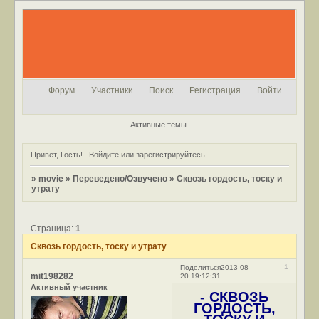
Форум
Участники
Поиск
Регистрация
Войти
Активные темы
Привет, Гость!
Войдите
или
зарегистрируйтесь
.
»
movie
»
Переведено/Озвучено
»
Сквозь гордость, тоску и
утрату
Страница:
1
Сквозь гордость, тоску и утрату
1
Поделиться
2013-08-
mit198282
20 19:12:31
Активный участник
- СКВОЗЬ
ГОРДОСТЬ,