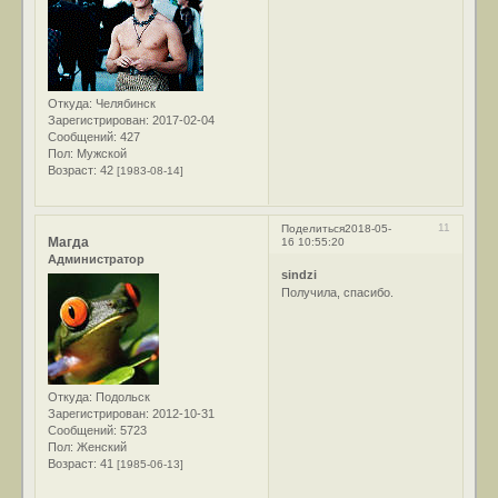
Откуда:
Челябинск
Зарегистрирован
: 2017-02-04
Сообщений:
427
Пол:
Мужской
Возраст:
42
[1983-08-14]
11
Поделиться
2018-05-
Магда
16 10:55:20
Администратор
sindzi
Получила, спасибо.
Откуда:
Подольск
Зарегистрирован
: 2012-10-31
Сообщений:
5723
Пол:
Женский
Возраст:
41
[1985-06-13]