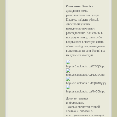
Хозяйка
Описание
:
доходного дома,
расположенного в центре
Парижа, найдена убитой.
Двое полицейских
немедленно начинают
расследование. Как слоны в
посудную лавку, они грубо
вторгаются в частную жизнь
обитателей дома, неожиданно
вытаскивая на свет божий все
их драмы и комедии.
Дополнительная
информация:
- Фильм является второй
частью «Трилогии о
преступлениях», состоящей