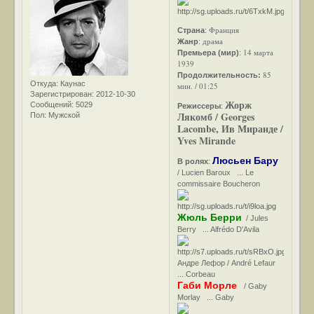
Франция
Страна
:
драма
Жанр
:
14 марта
Премьера (мир)
:
1939
85
Продолжительность:
Откуда:
Каунас
мин. / 01:25
Зарегистрирован
: 2012-10-30
Жорж
Сообщений:
5029
Режиссеры
:
Лякомб / Georges
Пол:
Мужской
Lacombe, Ив Миранде /
Yves Mirande
Люсьен Бару
В ролях
:
/ Lucien Baroux ... Le
commissaire Boucheron
Жюль Берри
/ Jules
Berry ... Alfrédo D'Avila
Андре Лефор / André Lefaur
... Corbeau
Габи Морле
/ Gaby
Morlay ... Gaby