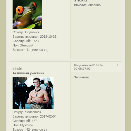
STICK42
Вписала, спасибо.
Откуда:
Подольск
Зарегистрирован
: 2012-10-31
Сообщений:
5723
Пол:
Женский
Возраст:
41
[1985-06-13]
4
Поделиться
2018-05-
sindzi
09 08:57:02
Активный участник
Запишите
Откуда:
Челябинск
Зарегистрирован
: 2017-02-04
Сообщений:
427
Пол:
Мужской
Возраст:
42
[1983-08-14]