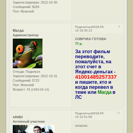
Зарегистрирован
: 2012-10-30
Сообщений:
5029
Пол:
Мужской
9
Поделиться
2018-05-
Магда
13 19:30:13
Администратор
ОЗВУЧКА ГОТОВА
:
77 р.
За этот фильм
переводите,
пожалуйста, на
этот счет в
Яндекс-деньгах -
Откуда:
Подольск
41001485257337
Зарегистрирован
: 2012-10-31
Сообщений:
5723
и пишите, кто и
Пол:
Женский
когда перевел в
Возраст:
41
[1985-06-13]
теме или
Магда
в
ЛС
10
Поделиться
2018-05-
sindzi
15 22:51:59
Активный участник
оплатил