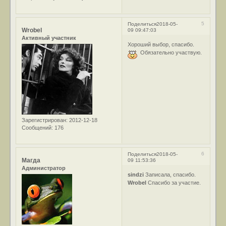
5
Поделиться
2018-05-
Wrobel
09 09:47:03
Активный участник
Хороший выбор, спасибо.
Обязательно участвую.
Зарегистрирован
: 2012-12-18
Сообщений:
176
6
Поделиться
2018-05-
Магда
09 11:53:36
Администратор
sindzi
Записала, спасибо.
Wrobel
Спасибо за участие.