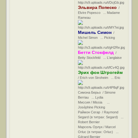
Эльвира Попеско
/
Elvire Popesco ... Madame
Rameau
Мишель Симон
/
Michel Simon ... Picking
Бетти Стокфелд
/
Betty Stockfeld ... L'anglaise
Эрих фон Штрогейм
/ Erich von Stroheim ... Eric
Симона Берьо / Simone
Berriau ... Lydia
Миссия / Missia ...
Joséphine Picking
Раймон Сегар / Raymond
Segard (в титрах: Segard) ...
Robert Bernier
Марсель Орлук / Marcel
Orluc (в титрах: Orluc) ...
Gérard Bernier