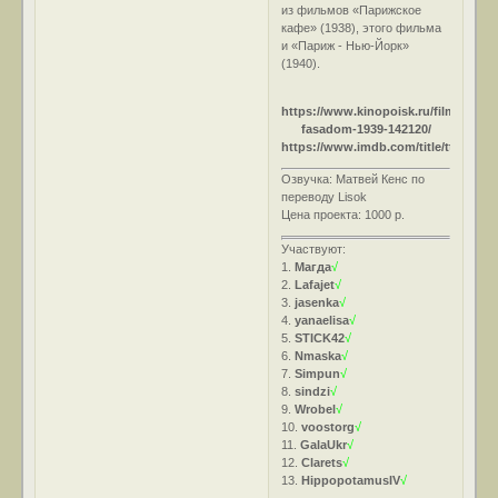
из фильмов «Парижское
кафе» (1938), этого фильма
и «Париж - Нью-Йорк»
(1940).
https://www.kinopoisk.ru/film/za-
fasadom-1939-142120/
https://www.imdb.com/title/tt0036575
Озвучка: Матвей Кенс по
переводу Lisok
Цена проекта: 1000 р.
Участвуют:
1.
Магда
√
2.
Lafajet
√
3.
jasenka
√
4.
yanaelisa
√
5.
STICK42
√
6.
Nmaska
√
7.
Simpun
√
8.
sindzi
√
9.
Wrobel
√
10.
voostorg
√
11.
GalaUkr
√
12.
Clarets
√
13.
HippopotamusIV
√