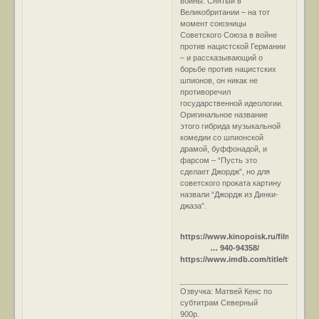
войны. Снятый в
Великобритании – на тот
момент союзницы
Советского Союза в войне
против нацистской Германии
– и рассказывающий о
борьбе против нацистских
шпионов, он никак не
противоречил
государственной идеологии.
Оригинальное название
этого гибрида музыкальной
комедии со шпионской
драмой, буффонадой, и
фарсом – “Пусть это
сделает Джордж”, но для
советского проката картину
назвали “Джордж из Динки-
джаза”.
https://www.kinopoisk.ru/film/dzhor
… 940-94358/
https://www.imdb.com/title/tt0032699
Озвучка: Матвей Кенс по
субтитрам Северный
900р.