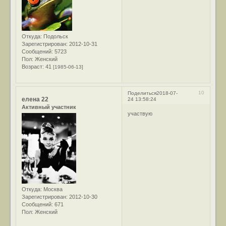
Откуда:
Подольск
Зарегистрирован
: 2012-10-31
Сообщений:
5723
Пол:
Женский
Возраст:
41
[1985-06-13]
10
Поделиться
2018-07-
елена 22
24 13:58:24
Активный участник
участвую
Откуда:
Москва
Зарегистрирован
: 2012-10-30
Сообщений:
671
Пол:
Женский