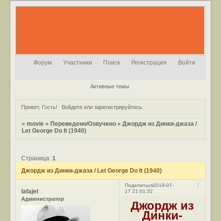
Форум
Участники
Поиск
Регистрация
Войти
Активные темы
Привет, Гость!
Войдите
или
зарегистрируйтесь
.
»
movie
»
Переведено/Озвучено
»
Джордж из Динки-джаза /
Let George Do It (1940)
Страница:
1
Джордж из Динки-джаза / Let George Do It (1940)
1
Поделиться
2018-07-
lafajet
17 21:01:32
Администратор
Джордж из
Динки-