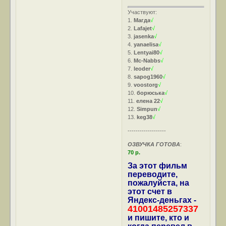
Участвуют:
1.
Магда
√
2.
Lafajet
√
3.
jasenka
√
4.
yanaelisa
√
5.
Lentyai80
√
6.
Mc-Nabbs
√
7.
leoder
√
8.
sapog1960
√
9.
voostorg
√
10.
борюська
√
11.
елена 22
√
12.
Simpun
√
13.
keg38
√
-------------------
ОЗВУЧКА ГОТОВА
:
70 р.
За этот фильм
переводите,
пожалуйста, на
этот счет в
Яндекс-деньгах -
41001485257337
и пишите, кто и