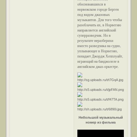
обосновавшихся в
норвежском городе Берген
под видом джазовых
музыкантов. Для того чтобы
разоблачить их, в Норвегию
направляется английский
суперразведчик. Но в
результате неразберихи
вместо разведчика на судно,
уплывающее в Норвегию,
попадает Джордж Хепплуайт,
играющий на банджолеле в
английском джаз-оркестре.
Небольшой музыкальный
номер из фильма