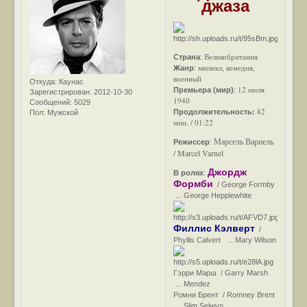
джаза
Великобритания
Страна
:
мюзикл, комедия,
Жанр
:
военный
Откуда:
Каунас
12 июля
Премьера (мир)
:
Зарегистрирован
: 2012-10-30
1940
Сообщений:
5029
82
Продолжительность:
Пол:
Мужской
мин. / 01:22
Марсель Варнель
Режиссер
:
/ Marcel Varnel
Джордж
В ролях
:
Формби
/ George Formby
... George Hepplewhite
Филлис Кэлверт
/
Phyllis Calvert ... Mary Wilson
Гэрри Марш / Garry Marsh
... Mendez
Ромни Брент / Romney Brent
... Slim Selwyn