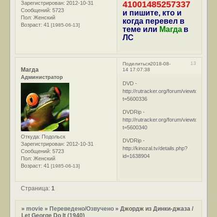
41001485257337
Зарегистрирован
: 2012-10-31
Сообщений:
5723
и пишите, кто и
Пол:
Женский
когда перевел в
Возраст:
41
[1985-06-13]
теме или
Магда
в
ЛС
13
Поделиться
2018-08-
Магда
14 17:07:38
Администратор
DVD -
http://rutracker.org/forum/viewtopic.php
t=5600336
DVDRip -
http://rutracker.org/forum/viewtopic.php
t=5600340
Откуда:
Подольск
DVDRip -
Зарегистрирован
: 2012-10-31
http://kinozal.tv/details.php?
Сообщений:
5723
id=1638904
Пол:
Женский
Возраст:
41
[1985-06-13]
Страница:
1
»
movie
»
Переведено/Озвучено
»
Джордж из Динки-джаза /
Let George Do It (1940)