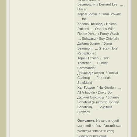
Бернард Ли / Bernard Lee ...
Oscar
Корэл Браун / Coral Browne
... Iris
Хелена Пиккард / Helena
Pickard ... Oscar's Wife
Перси Уолш / Percy Walsh
... Schwartz - Spy Chieftain
Дайана Бомон / Diana
Beaumont ... Greta - Hotel
Receptionist
Торин Тэтчер / Torin
Thatcher ... U-Boat
Commander
Дональд Кэлтроп / Donald
Calthrop ... Frederick
Strickland
Хэл Гордон / Hal Gordon ...
Alf Arbuckle - Dinky Do
Джонни Скофилд / Johnnie
Schofield (в титрах: Johnny
Schofield) ... Solicitous
Steward
Начало второй
Описание
:
мировой войны. Английская
разведка напала на след
немецких шпионов,