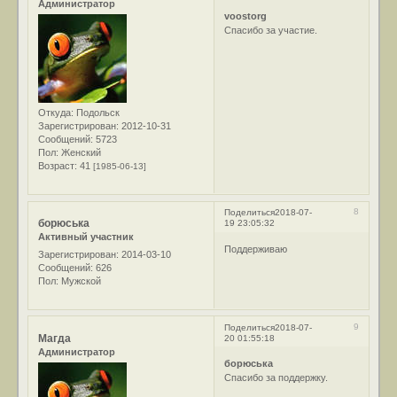
Администратор
voostorg
Спасибо за участие.
Откуда:
Подольск
Зарегистрирован
: 2012-10-31
Сообщений:
5723
Пол:
Женский
Возраст:
41
[1985-06-13]
8
Поделиться
2018-07-
борюська
19 23:05:32
Активный участник
Поддерживаю
Зарегистрирован
: 2014-03-10
Сообщений:
626
Пол:
Мужской
9
Поделиться
2018-07-
Магда
20 01:55:18
Администратор
борюська
Спасибо за поддержку.