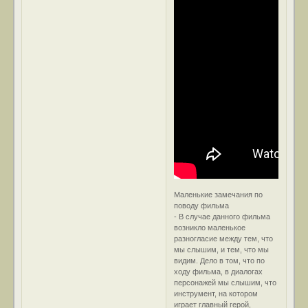
Маленькие замечания по
поводу фильма
- В случае данного фильма
возникло маленькое
разногласие между тем, что
мы слышим, и тем, что мы
видим. Дело в том, что по
ходу фильма, в диалогах
персонажей мы слышим, что
инструмент, на котором
играет главный герой,