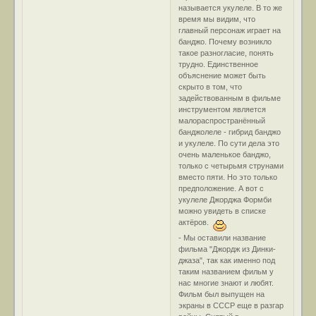
называется укулеле. В то же
время мы видим, что
главный персонаж играет на
банджо. Почему возникло
такое разногласие, понять
трудно. Единственное
объяснение может быть
скрыто в том, что
задействованным в фильме
инструментом является
малораспространённый
банджолеле - гибрид банджо
и укулеле. По сути дела это
очень маленькое банджо,
только с четырьмя струнами
вместо пяти. Но это только
предположение. А вот с
укулеле Джорджа Формби
можно увидеть в списке
актёров.
- Мы оставили название
фильма "Джордж из Динки-
джаза", так как именно под
таким названием фильм у
нас многие знают и любят.
Фильм был выпущен на
экраны в СССР еще в разгар