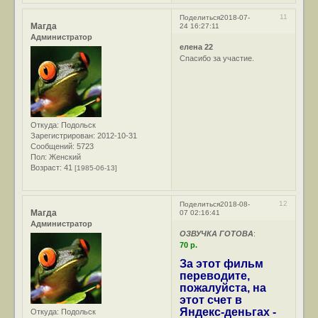
11
Поделиться
2018-07-
Магда
24 16:27:11
Администратор
елена 22
Спасибо за участие.
Откуда:
Подольск
Зарегистрирован
: 2012-10-31
Сообщений:
5723
Пол:
Женский
Возраст:
41
[1985-06-13]
12
Поделиться
2018-08-
Магда
07 02:16:41
Администратор
ОЗВУЧКА ГОТОВА
:
70 р.
За этот фильм
переводите,
пожалуйста, на
этот счет в
Яндекс-деньгах -
Откуда:
Подольск