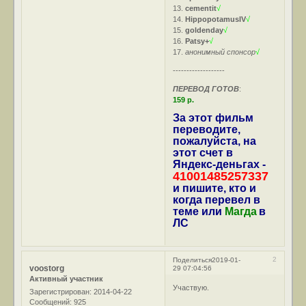
13.
cementit
√
14.
HippopotamusIV
√
15.
goldenday
√
16.
Patsy+
√
17.
анонимный спонсор
√
-------------------
ПЕРЕВОД ГОТОВ
:
159 р.
За этот фильм
переводите,
пожалуйста, на
этот счет в
Яндекс-деньгах -
41001485257337
и пишите, кто и
когда перевел в
теме или
Магда
в
ЛС
2
Поделиться
2019-01-
voostorg
29 07:04:56
Активный участник
Участвую.
Зарегистрирован
: 2014-04-22
Сообщений:
925