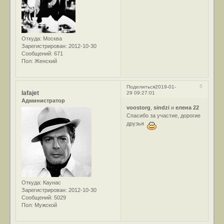
Откуда:
Москва
Зарегистрирован
: 2012-10-30
Сообщений:
671
Пол:
Женский
5
Поделиться
2019-01-
lafajet
29 09:27:01
Администратор
voostorg
,
sindzi
и
елена 22
Спасибо за участие, дорогие
друзья
Откуда:
Каунас
Зарегистрирован
: 2012-10-30
Сообщений:
5029
Пол:
Мужской