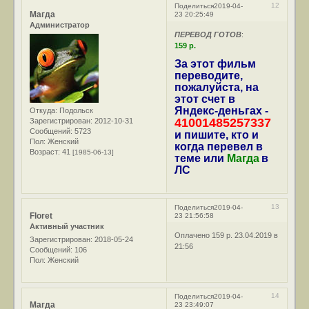
12
Поделиться
2019-04-
Магда
23 20:25:49
Администратор
ПЕРЕВОД ГОТОВ
:
159 р.
За этот фильм
переводите,
пожалуйста, на
этот счет в
Яндекс-деньгах -
Откуда:
Подольск
41001485257337
Зарегистрирован
: 2012-10-31
Сообщений:
5723
и пишите, кто и
Пол:
Женский
когда перевел в
Возраст:
41
[1985-06-13]
теме или
Магда
в
ЛС
13
Поделиться
2019-04-
Floret
23 21:56:58
Активный участник
Оплачено 159 р. 23.04.2019 в
Зарегистрирован
: 2018-05-24
21:56
Сообщений:
106
Пол:
Женский
14
Поделиться
2019-04-
Магда
23 23:49:07