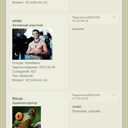
Возраст:
41
[1985-06-13]
16
Поделиться
2019-05-
sindzi
15 22:52:21
Активный участник
оплатил
Откуда:
Челябинск
Зарегистрирован
: 2017-02-04
Сообщений:
427
Пол:
Мужской
Возраст:
42
[1983-08-14]
17
Поделиться
2019-05-
Магда
15 23:43:57
Администратор
sindzi
Получила, спасибо.