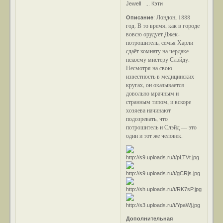
Jewell ... Кэти
Лондон, 1888
Описание
:
год. В то время, как в городе
вовсю орудует Джек-
потрошитель, семья Харли
сдаёт комнату на чердаке
некоему мистеру Слэйду.
Несмотря на свою
известность в медицинских
кругах, он оказывается
довольно мрачным и
странным типом, и вскоре
хозяева начинают
подозревать, что
потрошитель и Слэйд — это
один и тот же человек.
Дополнительная