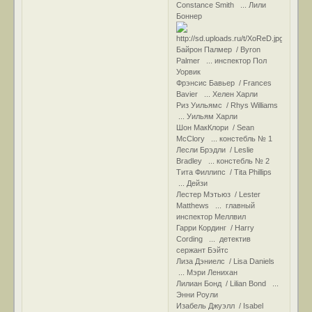
Constance Smith ... Лили
Боннер
Байрон Палмер / Byron
Palmer ... инспектор Пол
Уорвик
Фрэнсис Бавьер / Frances
Bavier ... Хелен Харли
Риз Уильямс / Rhys Williams
... Уильям Харли
Шон МакКлори / Sean
McClory ... констебль № 1
Лесли Брэдли / Leslie
Bradley ... констебль № 2
Тита Филлипс / Tita Phillips
... Дейзи
Лестер Мэтьюз / Lester
Matthews ... главный
инспектор Меллвил
Гарри Кординг / Harry
Cording ... детектив
сержант Бэйтс
Лиза Дэниелс / Lisa Daniels
... Мэри Ленихан
Лилиан Бонд / Lilian Bond ...
Энни Роули
Изабель Джуэлл / Isabel