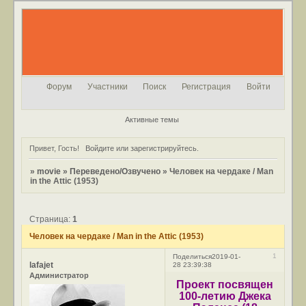
Форум
Участники
Поиск
Регистрация
Войти
Активные темы
Привет, Гость!
Войдите
или
зарегистрируйтесь
.
»
movie
»
Переведено/Озвучено
»
Человек на чердаке / Man
in the Attic (1953)
Страница:
1
Человек на чердаке / Man in the Attic (1953)
1
Поделиться
2019-01-
lafajet
28 23:39:38
Администратор
Проект посвящен
100-летию Джекa