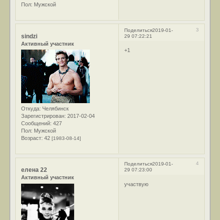
Пол:
Мужской
3
Поделиться
2019-01-
sindzi
29 07:22:21
Активный участник
+1
Откуда:
Челябинск
Зарегистрирован
: 2017-02-04
Сообщений:
427
Пол:
Мужской
Возраст:
42
[1983-08-14]
4
Поделиться
2019-01-
елена 22
29 07:23:00
Активный участник
участвую