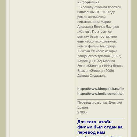
информация
- В основу фильма положен
написанный в 1913 году
роман английской
писательницы Марии
Аделаиды Беллок Лаундес
„Жилец“. По этому же
роману было поставлено
ещё несколько фильмов:
немой фильм Альфреда
Хичкока «Жилец: история
лондонского тумана» (1927),
«Жилец» (1932) Мориса
Элви, «Жилец» (1944) Джона
Брама, «Жилец» (2009)
Дэвида Ондаатже.
https://www.kinopoisk.ru/film/83740/
https://www.imdb.com/title/tt0047209
Перевод и озвучка: Дмитрий
Есарев
2700р.
Для того, чтобы
фильм был отдан на
перевод нам