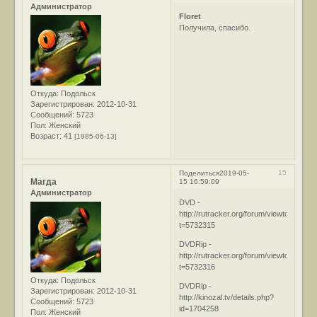
Администратор
Floret
Получила, спасибо.
Откуда:
Подольск
Зарегистрирован
: 2012-10-31
Сообщений:
5723
Пол:
Женский
Возраст:
41
[1985-06-13]
15
Поделиться
2019-05-
Магда
15 16:59:09
Администратор
DVD -
http://rutracker.org/forum/viewtopic.php
t=5732315
DVDRip -
http://rutracker.org/forum/viewtopic.php
t=5732316
Откуда:
Подольск
DVDRip -
Зарегистрирован
: 2012-10-31
http://kinozal.tv/details.php?
Сообщений:
5723
id=1704258
Пол:
Женский