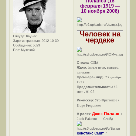
Пэлансa (18
февраля 1919 —
10 ноября 2006)
Человек на
Откуда:
Каунас
чердаке
Зарегистрирован
: 2012-10-30
Сообщений:
5029
Пол:
Мужской
США
Страна
:
фильм-нуар, триллер,
Жанр
:
детектив
23 декабря
Премьера (мир)
:
1953
82
Продолжительность:
мин. / 01:22
Уго Фрегонезе /
Режиссер
:
Hugo Fregonese
Джек Пэланс
В ролях
:
/
Jack Palance ... Слейд
Констанс Смит
/