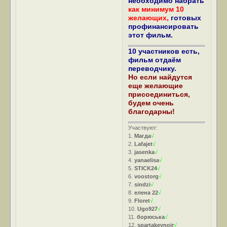
необходимо набрать
как минимум 10
желающих,
готовых
профинансировать
этот фильм.
10 участников есть,
фильм отдаём
переводчику.
Но если найдутся
еще желающие
присоединиться,
будем очень
благодарны!
Участвуют:
1.
Магда
√
2.
Lafajet
√
3.
jasenka
√
4.
yanaelisa
√
5.
STICK24
√
6.
voostorg
√
7.
sindzi
√
8.
елена 22
√
9.
Floret
√
10.
Ugo927
√
11.
борюська
√
12.
spartakeynoir
√