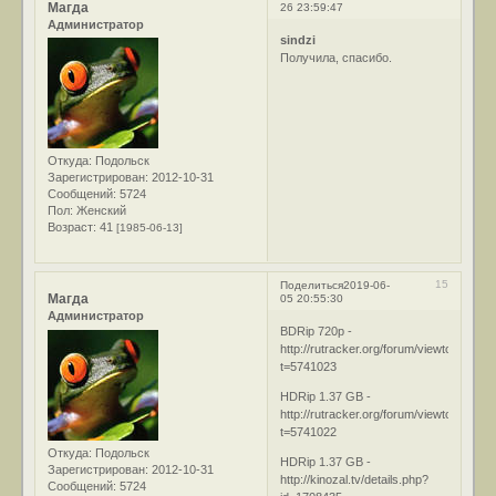
Магда
26 23:59:47
Администратор
sindzi
Получила, спасибо.
Откуда:
Подольск
Зарегистрирован
: 2012-10-31
Сообщений:
5724
Пол:
Женский
Возраст:
41
[1985-06-13]
15
Поделиться
2019-06-
Магда
05 20:55:30
Администратор
BDRip 720p -
http://rutracker.org/forum/viewtopic.php
t=5741023
HDRip 1.37 GB -
http://rutracker.org/forum/viewtopic.php
t=5741022
Откуда:
Подольск
HDRip 1.37 GB -
Зарегистрирован
: 2012-10-31
http://kinozal.tv/details.php?
Сообщений:
5724