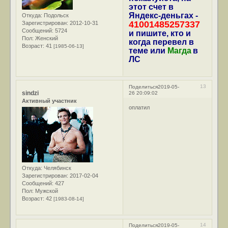
этот счет в
Яндекс-деньгах -
Откуда:
Подольск
41001485257337
Зарегистрирован
: 2012-10-31
Сообщений:
5724
и пишите, кто и
Пол:
Женский
когда перевел в
Возраст:
41
[1985-06-13]
теме или
Магда
в
ЛС
13
Поделиться
2019-05-
sindzi
26 20:09:02
Активный участник
оплатил
Откуда:
Челябинск
Зарегистрирован
: 2017-02-04
Сообщений:
427
Пол:
Мужской
Возраст:
42
[1983-08-14]
14
Поделиться
2019-05-