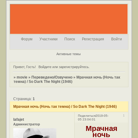
Форум
Участники
Поиск
Регистрация
Войти
Активные темы
Привет, Гость!
Войдите
или
зарегистрируйтесь
.
»
movie
»
Переведено/Озвучено
»
Мрачная ночь (Ночь так
темна) / So Dark The Night (1946)
Страница:
1
Мрачная ночь (Ночь так темна) / So Dark The Night (1946)
1
Поделиться
2019-05-
lafajet
05 23:04:01
Администратор
Мрачная
ночь