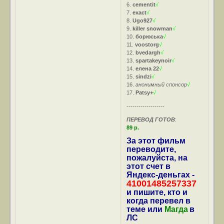
6.
cementit
√
7.
exact
√
8.
Ugo927
√
9.
killer snowman
√
10.
борюська
√
11.
voostorg
√
12.
bvedargh
√
13.
spartakeynoir
√
14.
елена 22
√
15.
sindzi
√
16.
анонимный спонсор
√
17.
Patsy+
√
-------------------
ПЕРЕВОД ГОТОВ
:
89 р.
За этот фильм
переводите,
пожалуйста, на
этот счет в
Яндекс-деньгах -
41001485257337
и пишите, кто и
когда перевел в
теме или
Магда
в
ЛС