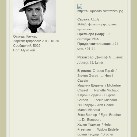
США
Страна
:
фильм-нуар, драма,
Жанр
:
криминал
12
Премьера (мир)
:
Откуда:
Каунас
сентября 1946
Зарегистрирован
: 2012-10-30
71
Продолжительность:
Сообщений:
5029
мин. / 01:11
Пол:
Мужской
Джозеф Х. Льюис
Режиссер
:
/ Joseph H. Lewis
В ролях
: Стивен Герэй /
Steven Geray ... Henri
Cassin
Мишлин Шерель / Micheline
Cheirel ... Nanette Michaud
Юджин Борден / Eugene
Borden ... Pierre Michaud
Энн Коуди / Ann Codee ...
Mama Michaud
Эгон Бречер / Egon Brecher
... Dr. Boncourt
Хелен Фриман / Helen
Freeman ... Widow Bridelle
Брава Теодор / Brother