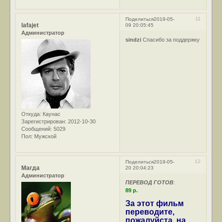
11
Поделиться
2019-05-
lafajet
09 20:05:45
Администратор
sindzi
Спасибо за поддержку
Откуда:
Каунас
Зарегистрирован
: 2012-10-30
Сообщений:
5029
Пол:
Мужской
12
Поделиться
2019-05-
Магда
20 20:04:23
Администратор
ПЕРЕВОД ГОТОВ
:
89 р.
За этот фильм
переводите,
пожалуйста, на