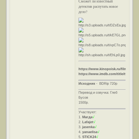
Сможет ли известный
детектив распутать новое
дело?
https://www.kinopoisk.ru/film/90730/
https://www.imdb.com/title/tt0038958
Исходник
- BDRip 720p
Перевод и озвучка: Глеб
Бусов
1500р.
Участвуют:
1.
Магда
√
2.
Lafajet
√
3.
jasenka
√
4.
yanaelisa
√
5.
STICK24
√