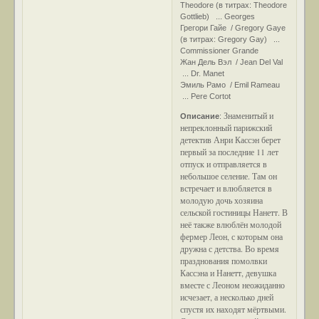
Theodore (в титрах: Theodore
Gottlieb) ... Georges
Грегори Гайе / Gregory Gaye
(в титрах: Gregory Gay) ...
Commissioner Grande
Жан Дель Вэл / Jean Del Val
... Dr. Manet
Эмиль Рамо / Emil Rameau
... Pere Cortot
Знаменитый и
Описание
:
непреклонный парижский
детектив Анри Кассэн берет
первый за последние 11 лет
отпуск и отправляется в
небольшое селение. Там он
встречает и влюбляется в
молодую дочь хозяина
сельской гостиницы Нанетт. В
неё также влюблён молодой
фермер Леон, с которым она
дружна с детства. Во время
празднования помолвки
Кассэна и Нанетт, девушка
вместе с Леоном неожиданно
исчезает, а несколько дней
спустя их находят мёртвыми.