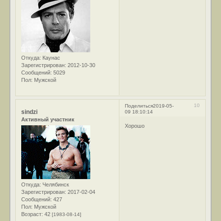
Откуда:
Каунас
Зарегистрирован
: 2012-10-30
Сообщений:
5029
Пол:
Мужской
10
Поделиться
2019-05-
sindzi
09 18:10:14
Активный участник
Хорошо
Откуда:
Челябинск
Зарегистрирован
: 2017-02-04
Сообщений:
427
Пол:
Мужской
Возраст:
42
[1983-08-14]