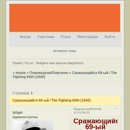
Форум
Участники
Поиск
Регистрация
Войти
Активные темы
Привет, Гость!
Войдите
или
зарегистрируйтесь
.
»
movie
»
Переведено/Озвучено
»
Сражающийся 69-ый / The
Fighting 69th (1940)
Страница:
1
Сражающийся 69-ый / The Fighting 69th (1940)
1
Поделиться
2019-06-
lafajet
10 21:56:23
Администратор
Сражающийся
69-ый