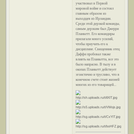
участвовал в Первой
мировой войне и состоял
главным образом из
выходцев из Ирландии.
Среди этой дерзкой команды,
самым дерзким был Джерри
Планкетт. Его командиры
прилагали много усилий,
чтобы приучить его к
дисциплине. Священник отец
Даффи пробовал также
влиять на Планкетта, все это
было напрасно. В тылу и в
окопах Планкетт действует
эгоистично и трусливо, что в
конечном счете стоит жизней
многих из его товарищей...