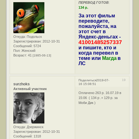
ПЕРЕВОД ГОТОВ
:
134 р.
За этот фильм
переводите,
пожалуйста, на
этот счет в
Яндекс-деньгах -
Откуда:
Подольск
41001485257337
Зарегистрирован
: 2012-10-31
Сообщений:
5724
и пишите, кто и
Пол:
Женский
когда перевел в
Возраст:
41
[1985-06-13]
теме или
Магда
в
ЛС
19
Поделиться
2019-07-
surzhoks
16 15:08:51
Активный участник
Оплачено 263 р. 16.07.19 в
15:06 ( 134 р .+ 129 р. за
Моби Дик
)
Откуда:
Дзержинск
Зарегистрирован
: 2012-10-31
Сообщений:
1318