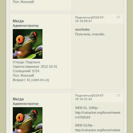
Пол:
Женский
20
Поделиться
2019-07-
Магда
16 16:09:47
Администратор
surzhoks
Получила, спасибо.
Откуда:
Подольск
Зарегистрирован
: 2012-10-31
Сообщений:
5724
Пол:
Женский
Возраст:
41
[1985-06-13]
21
Поделиться
2019-07-
Магда
28 10:31:42
Администратор
WEB-DL 1080p -
http://rutracker.org/forum/viewtopic.php
t=5760163
WEB-DLRip -
http://rutracker.org/forum/viewtopic.php