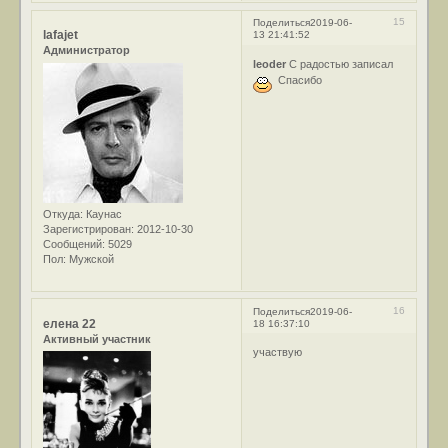
15
Поделиться
2019-06-
lafajet
13 21:41:52
Администратор
leoder
С радостью записал
Спасибо
Откуда:
Каунас
Зарегистрирован
: 2012-10-30
Сообщений:
5029
Пол:
Мужской
16
Поделиться
2019-06-
елена 22
18 16:37:10
Активный участник
участвую