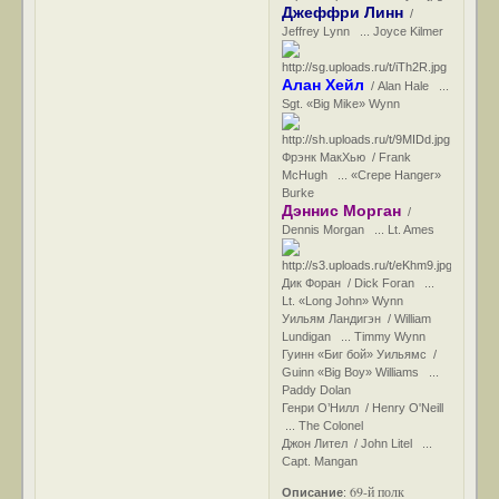
Джеффри Линн
/
Jeffrey Lynn ... Joyce Kilmer
Алан Хейл
/ Alan Hale ...
Sgt. «Big Mike» Wynn
Фрэнк МакХью / Frank
McHugh ... «Crepe Hanger»
Burke
Дэннис Морган
/
Dennis Morgan ... Lt. Ames
Дик Форан / Dick Foran ...
Lt. «Long John» Wynn
Уильям Ландигэн / William
Lundigan ... Timmy Wynn
Гуинн «Биг бой» Уильямс /
Guinn «Big Boy» Williams ...
Paddy Dolan
Генри О’Нилл / Henry O'Neill
... The Colonel
Джон Лител / John Litel ...
Capt. Mangan
69-й полк
Описание
: