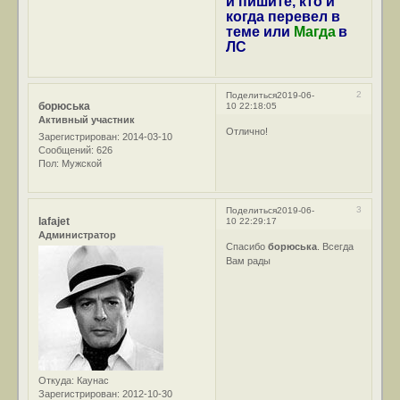
и пишите, кто и
когда перевел в
теме или
Магда
в
ЛС
2
Поделиться
2019-06-
борюська
10 22:18:05
Активный участник
Отлично!
Зарегистрирован
: 2014-03-10
Сообщений:
626
Пол:
Мужской
3
Поделиться
2019-06-
lafajet
10 22:29:17
Администратор
Спасибо
борюська
. Всегда
Вам рады
Откуда:
Каунас
Зарегистрирован
: 2012-10-30