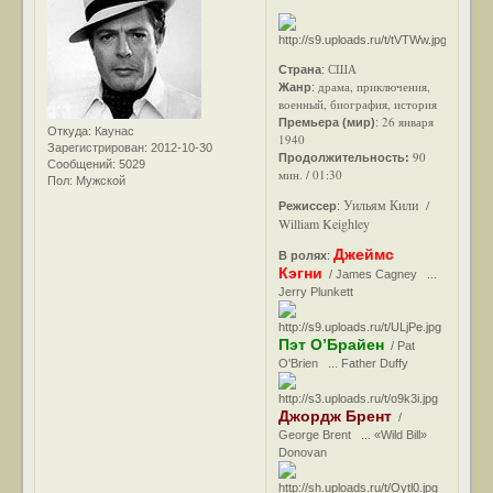
США
Страна
:
драма, приключения,
Жанр
:
военный, биография, история
26 января
Премьера (мир)
:
Откуда:
Каунас
1940
Зарегистрирован
: 2012-10-30
90
Продолжительность:
Сообщений:
5029
мин. / 01:30
Пол:
Мужской
Уильям Кили /
Режиссер
:
William Keighley
Джеймс
В ролях
:
Кэгни
/ James Cagney ...
Jerry Plunkett
Пэт О’Брайен
/ Pat
O'Brien ... Father Duffy
Джордж Брент
/
George Brent ... «Wild Bill»
Donovan