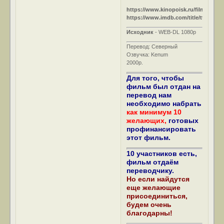
https://www.kinopoisk.ru/film/10709/
https://www.imdb.com/title/tt0032467
Исходник
- WEB-DL 1080p
Перевод: Северный
Озвучка: Kenum
2000р.
Для того, чтобы
фильм был отдан на
перевод нам
необходимо набрать
как минимум 10
желающих,
готовых
профинансировать
этот фильм.
10 участников есть,
фильм отдаём
переводчику.
Но если найдутся
еще желающие
присоединиться,
будем очень
благодарны!