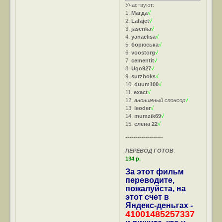
Участвуют:
1.
Магда
√
2.
Lafajet
√
3.
jasenka
√
4.
yanaelisa
√
5.
борюська
√
6.
voostorg
√
7.
cementit
√
8.
Ugo927
√
9.
surzhoks
√
10.
duum100
√
11.
exact
√
12.
анонимный спонсор
√
13.
leoder
√
14.
mumzik69
√
15.
елена 22
√
-------------------
ПЕРЕВОД ГОТОВ
:
134 р.
За этот фильм
переводите,
пожалуйста, на
этот счет в
Яндекс-деньгах -
41001485257337