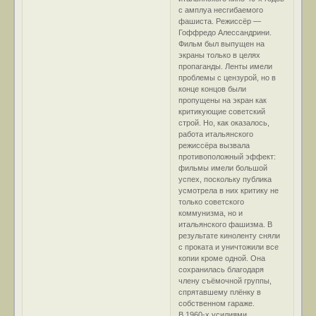
с амплуа несгибаемого
фашиста. Режиссёр —
Гоффредо Алессандрини.
Фильм был выпущен на
экраны только в целях
пропаганды. Ленты имели
проблемы с цензурой, но в
конце концов были
пропущены на экран как
критикующие советский
строй. Но, как оказалось,
работа итальянского
режиссёра вызвала
противоположный эффект:
фильмы имели большой
успех, поскольку публика
усмотрела в них критику не
только советского
коммунизма, но и
итальянского фашизма. В
результате киноленту сняли
с проката и уничтожили все
копии кроме одной. Она
сохранилась благодаря
члену съёмочной группы,
спрятавшему плёнку в
собственном гараже.
В 1960-х усилиями