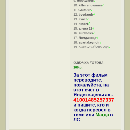
9.
repytwjd65
√
10.
killer snowman
√
11.
GalaUkr
√
12.
bvedargh
√
13.
exact
√
14.
sindzi
√
15.
елена 22
√
16.
surzhoks
√
17.
Лямдазонд
√
18.
spartakeynoir
√
19.
анонимный спонсор
√
-------------------
ОЗВУЧКА ГОТОВА
:
106 р.
За этот фильм
переводите,
пожалуйста, на
этот счет в
Яндекс-деньгах -
41001485257337
и пишите, кто и
когда перевел в
теме или
Магда
в
ЛС