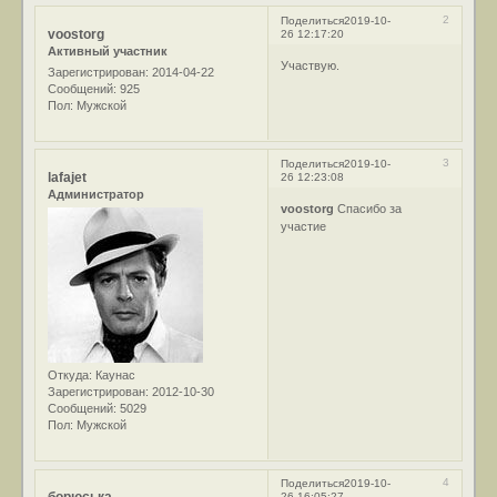
2
Поделиться
2019-10-
voostorg
26 12:17:20
Активный участник
Участвую.
Зарегистрирован
: 2014-04-22
Сообщений:
925
Пол:
Мужской
3
Поделиться
2019-10-
lafajet
26 12:23:08
Администратор
voostorg
Спасибо за
участие
Откуда:
Каунас
Зарегистрирован
: 2012-10-30
Сообщений:
5029
Пол:
Мужской
4
Поделиться
2019-10-
26 16:05:27