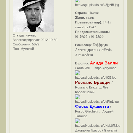
Италия
Страна
:
драма
Жанр
:
14-15
Премьера (мир)
:
сентября 1942
Продолжительность:
Откуда:
Каунас
01:29:35 + 01:25:30
Зарегистрирован
: 2012-10-30
Гоффредо
Сообщений:
5029
Режиссер
:
Пол:
Мужской
Алессандрини / Goffredo
Alessandrini
Алида Валли
В ролях
:
/ Alida Valli ... Кира Аргунова
Россано Брацци
/
Rossano Brazzi ... Лев
Коваленский
Фоско Джакетти
/
Fosco Giachetti ... Андрей
Таганов
Джованни Грассо / Giovanni