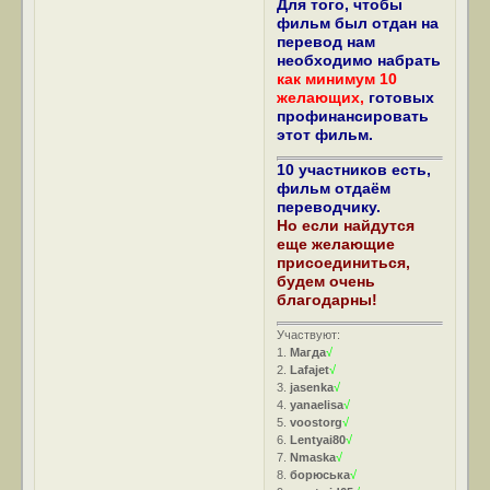
Для того, чтобы
фильм был отдан на
перевод нам
необходимо набрать
как минимум 10
желающих,
готовых
профинансировать
этот фильм.
10 участников есть,
фильм отдаём
переводчику.
Но если найдутся
еще желающие
присоединиться,
будем очень
благодарны!
Участвуют:
1.
Магда
√
2.
Lafajet
√
3.
jasenka
√
4.
yanaelisa
√
5.
voostorg
√
6.
Lentyai80
√
7.
Nmaska
√
8.
борюська
√