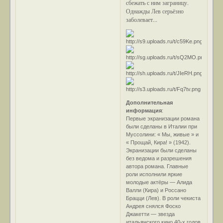
сбежать с ним заграницу.
Однажды Лев серьёзно
заболевает...
Дополнительная
информация
:
Первые экранизации романа
были сделаны в Италии при
Муссолини: « Мы, живые » и
« Прощай, Кира! » (1942).
Экранизации были сделаны
без ведома и разрешения
автора романа. Главные
роли исполнили яркие
молодые актёры — Алида
Валли (Кира) и Россано
Брацци (Лев). В роли чекиста
Андрея снялся Фоско
Джакетти — звезда
итальянского кино 40-х годов