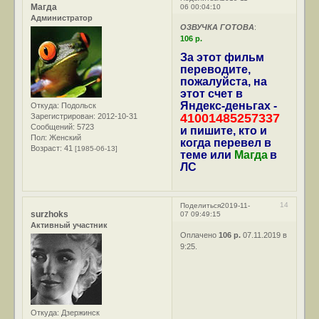
Магда
06 00:04:10
Администратор
ОЗВУЧКА ГОТОВА
:
106 р.
За этот фильм
переводите,
пожалуйста, на
этот счет в
Яндекс-деньгах -
Откуда:
Подольск
41001485257337
Зарегистрирован
: 2012-10-31
Сообщений:
5723
и пишите, кто и
Пол:
Женский
когда перевел в
Возраст:
41
[1985-06-13]
теме или
Магда
в
ЛС
14
Поделиться
2019-11-
surzhoks
07 09:49:15
Активный участник
Оплачено
106 р.
07.11.2019 в
9:25.
Откуда:
Дзержинск