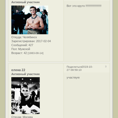
Активный участник
Вот это круто !!!!!!!!!!!!!!!!!!!!
Откуда:
Челябинск
Зарегистрирован
: 2017-02-04
Сообщений:
427
Пол:
Мужской
Возраст:
42
[1983-08-14]
9
Поделиться
2019-10-
елена 22
27 09:59:10
Активный участник
участвую
Откуда:
Москва