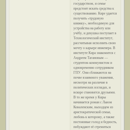
государством, и семье
предстоит искать средства к
существованию. Кире удается
получить «трудовую
книжку», необходимую для
устройства на работу или
учёбу, и девушка поступает в
Технологический институт,
рассчитывая исполнить свою
мечту о карьере инженера. В
институте Кира знакомится с
Андреем Тагановым —
студентом-коммунистом и
одновременно сотрудником
ГПУ. Они сближаются на
почве взаимного уважения,
несмотря на различие в
политических взглядах, и
вскоре становятся друзьями.
В то же время у Киры
начинается роман с Львом
Коваленским, выходцем из
аристократической семьи,
любовь к которому, а также
постоянные голод и бедность,
побуждают её стремиться