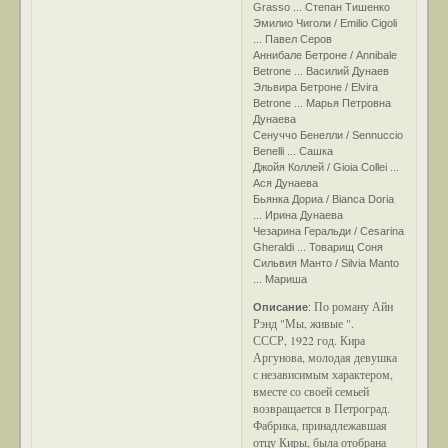
Grasso ... Степан Тишенко
Эмилио Чиголи / Emilio Cigoli
... Павел Серов
Аннибале Бетроне / Annibale
Betrone ... Василий Дунаев
Эльвира Бетроне / Elvira
Betrone ... Марья Петровна
Дунаева
Сенуччо Бенелли / Sennuccio
Benelli ... Сашка
Джойя Коллей / Gioia Collei ...
Ася Дунаева
Бьянка Дориа / Bianca Doria
... Ирина Дунаева
Чезарина Геральди / Cesarina
Gheraldi ... Товарищ Соня
Сильвия Манто / Silvia Manto
... Мариша
По роману Айн
Описание
:
Рэнд "Мы, живые ".
СССР, 1922 год. Кира
Аргунова, молодая девушка
с независимым характером,
вместе со своей семьей
возвращается в Петроград.
Фабрика, принадлежавшая
отцу Киры, была отобрана