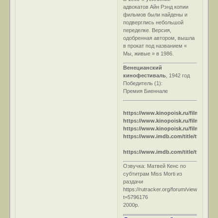
адвокатов Айн Рэнд копии
фильмов были найдены и
подверглись небольшой
переделке. Версия,
одобренная автором, вышла
в прокат под названием «
Мы, живые » в 1986.
Венецианский
кинофестиваль
, 1942 год
Победитель (1):
Премия Биеннале
https://www.kinopoisk.ru/film/199054
https://www.kinopoisk.ru/film/199053
https://www.kinopoisk.ru/film/90546/
https://www.imdb.com/title/tt0035130
https://www.imdb.com/title/tt0034429
Озвучка: Матвей Кенс по
субтитрам Miss Morti из
раздачи
https://rutracker.org/forum/viewtopic.ph
t=5796176
2000р.