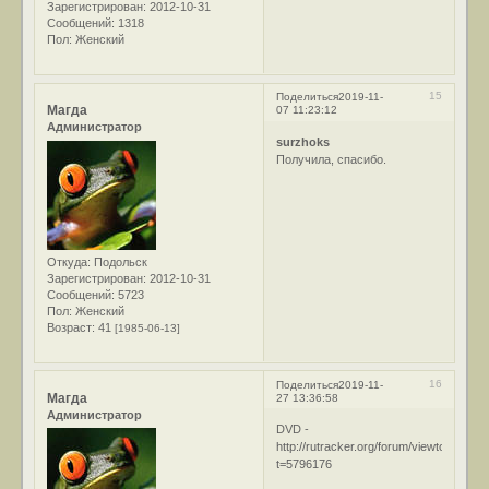
Зарегистрирован
: 2012-10-31
Сообщений:
1318
Пол:
Женский
15
Поделиться
2019-11-
Магда
07 11:23:12
Администратор
surzhoks
Получила, спасибо.
Откуда:
Подольск
Зарегистрирован
: 2012-10-31
Сообщений:
5723
Пол:
Женский
Возраст:
41
[1985-06-13]
16
Поделиться
2019-11-
Магда
27 13:36:58
Администратор
DVD -
http://rutracker.org/forum/viewtopic.php
t=5796176