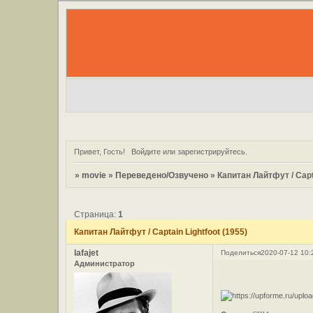
Привет, Гость!
Войдите
или
зарегистрируйтесь
.
»
movie
»
Переведено/Озвучено
»
Капитан Лайтфут / Capta
Страница:
1
Капитан Лайтфут / Captain Lightfoot (1955)
lafajet
Поделиться
2020-07-12 10:
Администратор