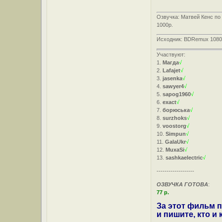
Озвучка: Матвей Кенс по
1000р.
Исходник: BDRemux 1080
Участвуют:
1.
Магда
√
2.
Lafajet
√
3.
jasenka
√
4.
sawyer4
√
5.
sapog1960
√
6.
exact
√
7.
борюська
√
8.
surzhoks
√
9.
voostorg
√
10.
Simpun
√
11.
GalaUkr
√
12.
MuxaSi
√
13.
sashkaelectric
√
-------------------
ОЗВУЧКА ГОТОВА
:
77 р.
За этот фильм п
и пишите, кто и