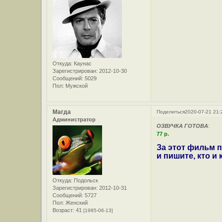
Откуда:
Каунас
Зарегистрирован
: 2012-10-30
Сообщений:
5029
Пол:
Мужской
Магда
Поделиться
2020-07-21 21:
Администратор
ОЗВУЧКА ГОТОВА
:
77 р.
За этот фильм п
и пишите, кто и
Откуда:
Подольск
Зарегистрирован
: 2012-10-31
Сообщений:
5727
Пол:
Женский
Возраст:
41
[1985-06-13]