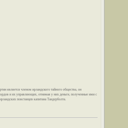
тин является членом ирландского тайного общества, он
длордов и их управляющих, отнимая у них деньги, полученные ими с
ирландских повстанцев капитана Тандерболта.