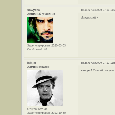
sawyer4
Поделиться
2020-07-13 11:
Активный участник
Дождался)) +
Зарегистрирован
: 2020-03-03
Сообщений:
48
lafajet
Поделиться
2020-07-13 11:
Администратор
sawyer4
Спасибо за учас
Откуда:
Каунас
Зарегистрирован
: 2012-10-30