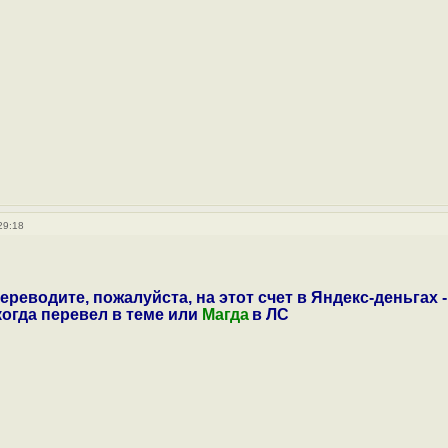
29:18
ереводите, пожалуйста, на этот счет в Яндекс-деньгах -
 когда перевел в теме или
Магда
в ЛС