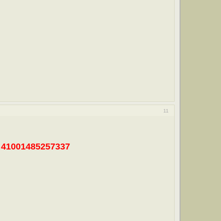
11
41001485257337