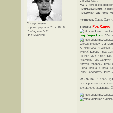
США
Страна
:
мелодрама, приклю
Жанр
:
18 февр
Премьера (мир)
:
0
Продолжительность:
Дуглас Серк / 
Режиссер
:
Откуда:
Каунас
Рок Хадсон
В ролях
:
Зарегистрирован
: 2012-10-30
Сообщений:
5029
Барбара Раш
Пол:
Мужской
/ Barba
Джефф Морроу / Jeff Morro
Кэтлин Райан / Kathleen 
Финлэй Карри / Finlay Curr
Денис О’Ди / Denis O'Dea 
Джеффри Тун / Geoffrey T
Хилтон Эдвардс / Hilton E
Шила Бреннан / Sheila Bre
Гарри Голдблатт / Harry Go
1815 год. Ир
Описание
:
разочаровывается в резул
арендаторов-ирландцев. О