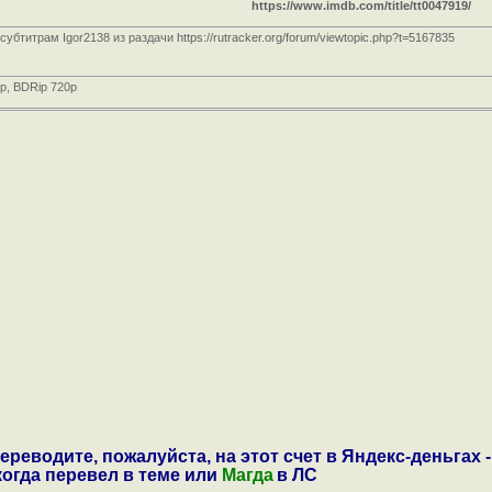
https://www.imdb.com/title/tt0047919/
 субтитрам Igor2138 из раздачи
https://rutracker.org/forum/viewtopic.php?t=5167835
p, BDRip 720p
ереводите, пожалуйста, на этот счет в Яндекс-деньгах -
 когда перевел в теме или
Магда
в ЛС