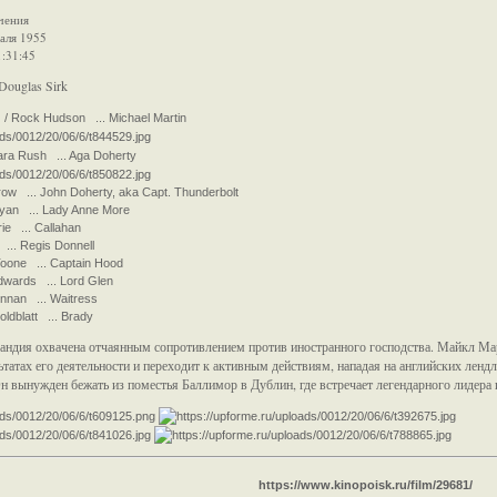
чения
аля 1955
1:31:45
Douglas Sirk
/ Rock Hudson ... Michael Martin
ra Rush ... Aga Doherty
w ... John Doherty, aka Capt. Thunderbolt
Ryan ... Lady Anne More
ie ... Callahan
... Regis Donnell
oone ... Captain Hood
dwards ... Lord Glen
nnan ... Waitress
ldblatt ... Brady
ландия охвачена отчаянным сопротивлением против иностранного господства. Майкл Мар
ьтатах его деятельности и переходит к активным действиям, нападая на английских лен
н вынужден бежать из поместья Баллимор в Дублин, где встречает легендарного лидера 
https://www.kinopoisk.ru/film/29681/