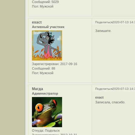
Сообщений:
5029
Пол:
Мужской
exact
Поделиться
2020-07-13 14:
Активный участник
Запишите.
Зарегистрирован
: 2017-09-16
Сообщений:
88
Пол:
Мужской
Магда
Поделиться
2020-07-13 14:
Администратор
exact
Записала, спасибо.
Откуда:
Подольск