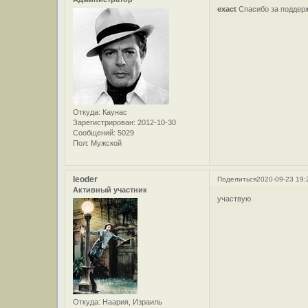
exact
Спасибо за поддер
Откуда:
Каунас
Зарегистрирован
: 2012-10-30
Сообщений:
5029
Пол:
Мужской
leoder
Поделиться
2020-09-23 19:
Активный участник
участвую
Откуда:
Наария, Израиль