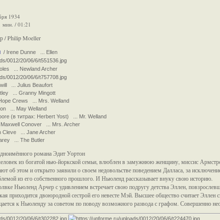
бря 1934
 мин. / 01:21
/ Philip Moeller
н
/ Irene Dunne ... Ellen
oles ... Newland Archer
ill ... Julius Beaufort
ley ... Granny Mingott
Hope Crews ... Mrs. Welland
don ... May Welland
re (в титрах: Herbert Yost) ... Mr. Welland
Maxwell Conover ... Mrs. Archer
n Cleve ... Jane Archer
rey ... The Butler
дноимённого романа Эдит Уортон
человек из богатой нью-йоркской семьи, влюблен в замужнюю женщину, миссис Армстро
ют об этом и открыто заявили о своем недовольстве поведением Далласа, за исключени
облемой из его собственного прошлого. И Ньюленд рассказывает внуку свою историю.
молвке Ньюленд Арчер с удивлением встречает свою подругу детства Эллен, повзросле
ая приходится двоюродной сестрой его невесте Мэй. Высшее общество считает Эллен ск
щается к Ньюленду за советом по поводу возможного развода с графом. Совершенно н