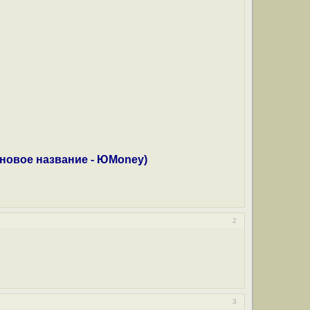
(новое название - ЮMoney)
2
3