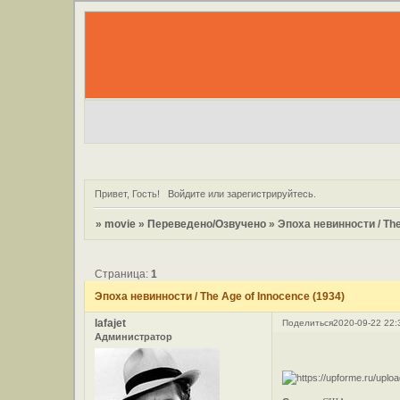
Привет, Гость!
Войдите
или
зарегистрируйтесь
.
»
movie
»
Переведено/Озвучено
»
Эпоха невинности / The
Страница:
1
Эпоха невинности / The Age of Innocence (1934)
lafajet
Поделиться
2020-09-22 22:
Администратор