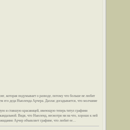
нг, которая подумывает о разводе, потому что больше не любит
ем его деда Ньюленда Арчера. Даллас догадывается, что молчание
вшую и ставшую красавицей, имеющую теперь титул графини
андальной. Видя, что Ньюленд, несмотря ни на что, хорошо к ней
еожиданно Арчер объявляет графине, что любит ее…