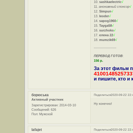
10.
sashkaelectric
√
11.
анонимный спонсор
√
12.
Simpun
√
13.
leoder
√
14.
sapog1960
√
15.
Tayga58
√
16.
surzhoks
√
17.
елена 22
√
18.
mumzik69
√
-------------------
ПЕРЕВОД ГОТОВ
:
156 р.
За этот фильм п
4100148525733
и пишите, кто и
борюська
Поделиться
2020-09-22 22:
Активный участник
Ну конечно!
Зарегистрирован
: 2014-03-10
Сообщений:
626
Пол:
Мужской
lafajet
Поделиться
2020-09-22 22: