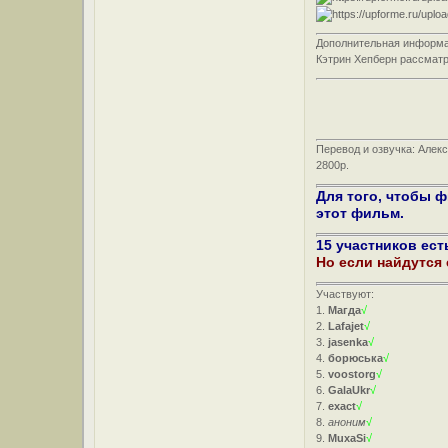
Дополнительная информ
Кэтрин Хепберн рассматр
Перевод и озвучка: Алек
2800р.
Для того, чтобы 
этот фильм.
15 участников ест
Но если найдутся
Участвуют:
1.
Магда
√
2.
Lafajet
√
3.
jasenka
√
4.
борюська
√
5.
voostorg
√
6.
GalaUkr
√
7.
exact
√
8.
аноним
√
9.
MuxaSi
√