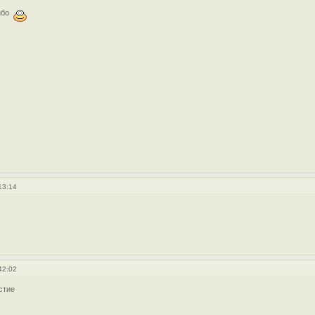
ибо
13:14
42:02
стие