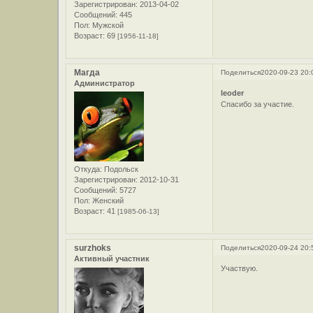
Зарегистрирован
: 2013-04-02
Сообщений:
445
Пол:
Мужской
Возраст:
69
[1956-11-18]
Магда
Поделиться
2020-09-23 20:
Администратор
leoder
Спасибо за участие.
Откуда:
Подольск
Зарегистрирован
: 2012-10-31
Сообщений:
5727
Пол:
Женский
Возраст:
41
[1985-06-13]
surzhoks
Поделиться
2020-09-24 20:
Активный участник
Участвую.