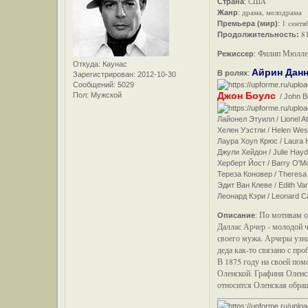
США
Страна
:
драма, мелодрама
Жанр
:
1 сентя
Премьера (мир)
:
81
Продолжительность:
Филип Мюллер 
Режиссер
:
Откуда:
Каунас
Айрин Дан
В ролях
:
Зарегистрирован
: 2012-10-30
Сообщений:
5029
Джон Боулс
Пол:
Мужской
/ John B
Лайонел Этуилл / Lionel Atw
Хелен Уэстли / Helen West
Лаура Хоуп Крюс / Laura 
Джули Хейдон / Julie Hay
Херберт Йост / Barry O'Moo
Тереза Коновер / Theresa 
Эдит Ван Клеве / Edith Va
Леонард Кэри / Leonard Ca
По мотивам о
Описание
:
Даллас Арчер - молодой 
своего мужа. Арчеры узна
деда как-то связано с пр
В 1875 году на своей по
Оленской. Графиня Оленск
относится Оленская обра