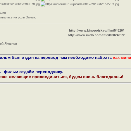
ация
ивалась на роль Эллен.
http://www.kinopoisk.ru/film/54820/
http://www.imdb.com/title/tt0024819/
сей Яковлев
фильм был отдан на перевод нам необходимо набрать
как мин
ь, фильм отдаём переводчику.
 еще желающие присоединиться, будем очень благодарны!