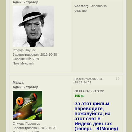
Администратор
voostorg
Спасибо за
участие
Откуда:
Каунас
Зарегистрирован
: 2012-10-30
Сообщений:
5029
Пол:
Мужской
15
Поделиться
2020-11-
Магда
28 19:24:52
Администратор
ПЕРЕВОД ГОТОВ
:
165 р.
За этот фильм
переводите,
пожалуйста, на
этот счет в
Яндекс-деньгах
Откуда:
Подольск
Зарегистрирован
: 2012-10-31
(теперь - ЮMoney)