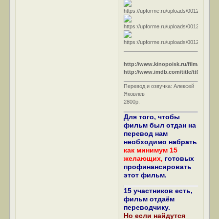
http://www.kinopoisk.ru/film/14148/
http://www.imdb.com/title/tt0027985/
Перевод и озвучка: Алексей
Яковлев
2800р.
Для того, чтобы
фильм был отдан на
перевод нам
необходимо набрать
как минимум 15
желающих,
готовых
профинансировать
этот фильм.
15 участников есть,
фильм отдаём
переводчику.
Но если найдутся