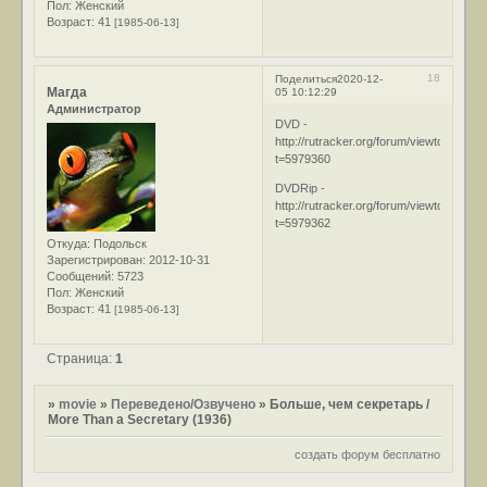
Пол:
Женский
Возраст:
41
[1985-06-13]
18
Поделиться
2020-12-
Магда
05 10:12:29
Администратор
DVD -
http://rutracker.org/forum/viewtopic.php
t=5979360
DVDRip -
http://rutracker.org/forum/viewtopic.php
t=5979362
Откуда:
Подольск
Зарегистрирован
: 2012-10-31
Сообщений:
5723
Пол:
Женский
Возраст:
41
[1985-06-13]
Страница:
1
»
movie
»
Переведено/Озвучено
»
Больше, чем секретарь /
More Than a Secretary (1936)
создать форум бесплатно