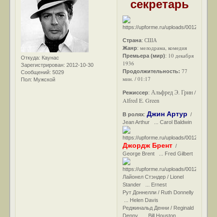
секретарь
США
Страна
:
мелодрама, комедия
Жанр
:
10 декабря
Премьера (мир)
:
Откуда:
Каунас
1936
Зарегистрирован
: 2012-10-30
77
Продолжительность:
Сообщений:
5029
мин. / 01:17
Пол:
Мужской
Альфред Э. Грин /
Режиссер
:
Alfred E. Green
Джин Артур
В ролях
:
/
Jean Arthur ... Carol Baldwin
Джордж Брент
/
George Brent ... Fred Gilbert
Лайонел Стэндер / Lionel
Stander ... Ernest
Рут Доннелли / Ruth Donnelly
... Helen Davis
Реджинальд Денни / Reginald
Denny ... Bill Houston