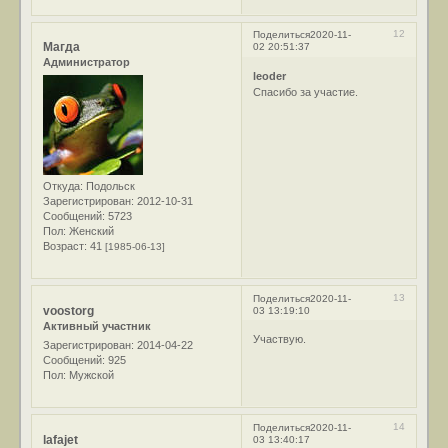
12
Поделиться
2020-11-
Магда
02 20:51:37
Администратор
leoder
Спасибо за участие.
Откуда:
Подольск
Зарегистрирован
: 2012-10-31
Сообщений:
5723
Пол:
Женский
Возраст:
41
[1985-06-13]
13
Поделиться
2020-11-
voostorg
03 13:19:10
Активный участник
Участвую.
Зарегистрирован
: 2014-04-22
Сообщений:
925
Пол:
Мужской
14
Поделиться
2020-11-
lafajet
03 13:40:17