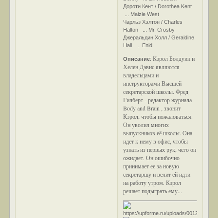
Дороти Кент / Dorothea Kent
... Maizie West
Чарльз Хэлтон / Charles
Halton ... Mr. Crosby
Джеральдин Холл / Geraldine
Hall ... Enid
Кэрол Болдуин и
Описание
:
Хелен Дэвис являются
владельцами и
инструкторами Высшей
секретарской школы. Фред
Гилберт - редактор журнала
Body and Brain , звонит
Кэрол, чтобы пожаловаться.
Он уволил многих
выпускников её школы. Она
идет к нему в офис, чтобы
узнать из первых рук, чего он
ожидает. Он ошибочно
принимает ее за новую
секретаршу и велит ей идти
на работу утром. Кэрол
решает подыграть ему...