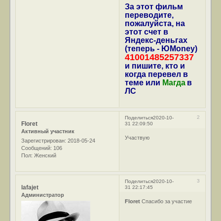
За этот фильм
переводите,
пожалуйста, на
этот счет в
Яндекс-деньгах
(теперь - ЮMoney)
41001485257337
и пишите, кто и
когда перевел в
теме или
Магда
в
ЛС
2
Поделиться
2020-10-
Floret
31 22:09:50
Активный участник
Участвую
Зарегистрирован
: 2018-05-24
Сообщений:
106
Пол:
Женский
3
Поделиться
2020-10-
lafajet
31 22:17:45
Администратор
Floret
Спасибо за участие