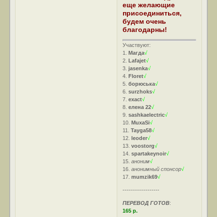
еще желающие
присоединиться,
будем очень
благодарны!
Участвуют:
1.
Магда
√
2.
Lafajet
√
3.
jasenka
√
4.
Floret
√
5.
борюська
√
6.
surzhoks
√
7.
exact
√
8.
елена 22
√
9.
sashkaelectric
√
10.
MuxaSi
√
11.
Tayga58
√
12.
leoder
√
13.
voostorg
√
14.
spartakeynoir
√
15.
аноним
√
16.
анонимный спонсор
√
17.
mumzik69
√
-------------------
ПЕРЕВОД ГОТОВ
:
165 р.