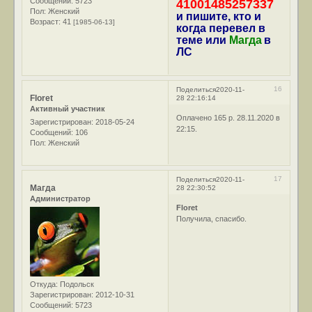
Сообщений:
5723
41001485257337
Пол:
Женский
и пишите, кто и
Возраст:
41
[1985-06-13]
когда перевел в
теме или
Магда
в
ЛС
16
Поделиться
2020-11-
Floret
28 22:16:14
Активный участник
Оплачено 165 р. 28.11.2020 в
Зарегистрирован
: 2018-05-24
22:15.
Сообщений:
106
Пол:
Женский
17
Поделиться
2020-11-
Магда
28 22:30:52
Администратор
Floret
Получила, спасибо.
Откуда:
Подольск
Зарегистрирован
: 2012-10-31
Сообщений:
5723