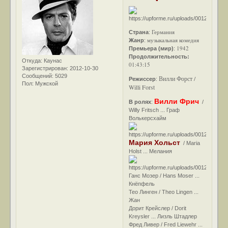
Германия
Страна
:
музыкальная комедия
Жанр
:
1942
Премьера (мир)
:
Продолжительность:
Откуда:
Каунас
01:43:15
Зарегистрирован
: 2012-10-30
Сообщений:
5029
Вилли Форст /
Режиссер
:
Пол:
Мужской
Willi Forst
Вилли Фрич
В ролях
:
/
Willy Fritsch ... Граф
Волькерсхайм
Мария Хольст
/ Maria
Holst ... Мелания
Ганс Мозер / Hans Moser ...
Кнёпфель
Тео Линген / Theo Lingen ...
Жан
Дорит Крейслер / Dorit
Kreysler ... Лизль Штадлер
Фред Ливер / Fred Liewehr ...