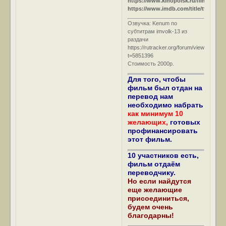
https://www.kinopoisk.ru/film/15247
https://www.imdb.com/title/tt0035559
Озвучка: Kenum по
субтитрам imvolk-13 из
раздачи
https://rutracker.org/forum/viewtopic.ph
t=5851396
Стоимость 2000р.
Для того, чтобы
фильм был отдан на
перевод нам
необходимо набрать
как минимум 10
желающих,
готовых
профинансировать
этот фильм.
10 участников есть,
фильм отдаём
переводчику.
Но если найдутся
еще желающие
присоединиться,
будем очень
благодарны!