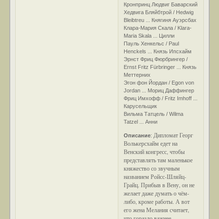
Кронпринц Людвиг Баварский
Хедвига Бляйбтрой / Hedwig
Bleibtreu ... Княгиня Ауэрсбах
Клара-Мария Скала / Klara-
Maria Skala ... Цилли
Пауль Хенкельс / Paul
Henckels ... Князь Ипсхайм
Эрнст Фриц Фюрбрингер /
Ernst Fritz Fürbringer ... Князь
Меттерних
Эгон фон Йордан / Egon von
Jordan ... Мориц Даффингер
Фриц Имхофф / Fritz Imhoff ...
Карусельщик
Вильма Татцель / Wilma
Tatzel ... Анни
Дипломат Георг
Описание
:
Волькерсхайм едет на
Венский конгресс, чтобы
представлять там маленькое
княжество со звучным
названием Ройсс-Шляйц-
Грайц. Прибыв в Вену, он не
желает даже думать о чём-
либо, кроме работы. А вот
его жена Мелания считает,
что гораздо важнее