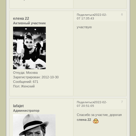
6
Поделиться
2022-02-
елена 22
07 17:35:43
Активный участник
участвую
Откуда:
Москва
Зарегистрирован
: 2012-10-30
Сообщений:
671
Пол:
Женский
7
Поделиться
2022-02-
lafajet
07 20:51:05
Администратор
Спасибо за участие, дорогая
е
лена 22