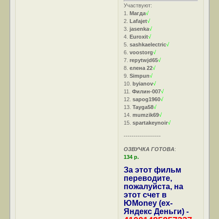
Участвуют:
1.
Магда
√
2.
Lafajet
√
3.
jasenka
√
4.
Euroxit
√
5.
sashkaelectric
√
6.
voostorg
√
7.
repytwjd65
√
8.
елена 22
√
9.
Simpun
√
10.
byianov
√
11.
Филин-007
√
12.
sapog1960
√
13.
Tayga58
√
14.
mumzik69
√
15.
spartakeynoir
√
-------------------
ОЗВУЧКА ГОТОВА
:
134 р.
За этот фильм
переводите,
пожалуйста, на
этот счет в
ЮMoney (ex-
Яндекс Деньги) -