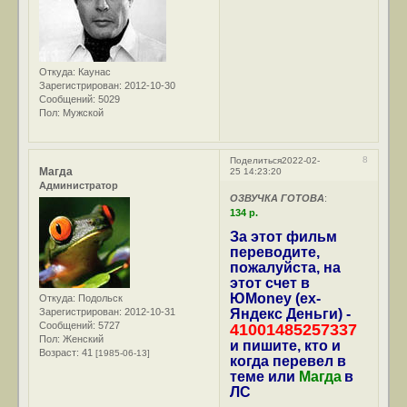
Откуда:
Каунас
Зарегистрирован
: 2012-10-30
Сообщений:
5029
Пол:
Мужской
8
Поделиться
2022-02-
Магда
25 14:23:20
Администратор
ОЗВУЧКА ГОТОВА
:
134 р.
За этот фильм
переводите,
пожалуйста, на
этот счет в
ЮMoney (ex-
Откуда:
Подольск
Зарегистрирован
: 2012-10-31
Яндекс Деньги) -
Сообщений:
5727
41001485257337
Пол:
Женский
и пишите, кто и
Возраст:
41
[1985-06-13]
когда перевел в
теме или
Магда
в
ЛС