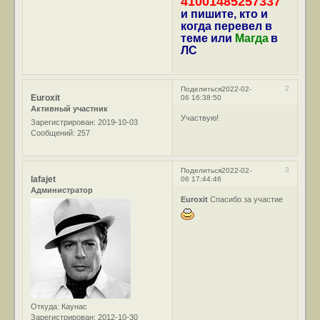
41001485257337
и пишите, кто и
когда перевел в
теме или
Магда
в
ЛС
2
Поделиться
2022-02-
Euroxit
06 16:38:50
Активный участник
Участвую!
Зарегистрирован
: 2019-10-03
Сообщений:
257
3
Поделиться
2022-02-
lafajet
06 17:44:46
Администратор
Euroxit
Спасибо за участие
Откуда:
Каунас
Зарегистрирован
: 2012-10-30