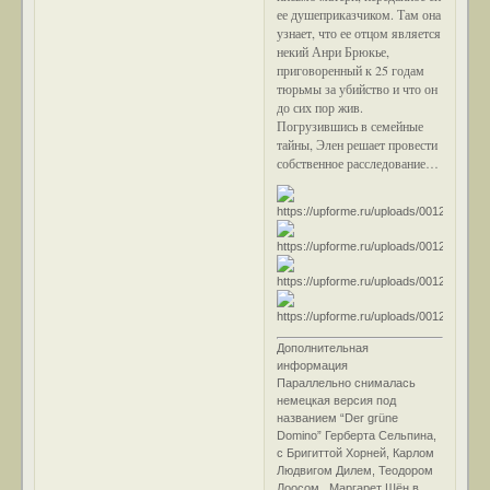
ее душеприказчиком. Там она
узнает, что ее отцом является
некий Анри Брюкье,
приговоренный к 25 годам
тюрьмы за убийство и что он
до сих пор жив.
Погрузившись в семейные
тайны, Элен решает провести
собственное расследование…
Дополнительная
информация
Параллельно снималась
немецкая версия под
названием “Der grüne
Domino” Герберта Сельпина,
с Бригиттой Хорней, Карлом
Людвигом Дилем, Теодором
Лоосом , Маргарет Шён в