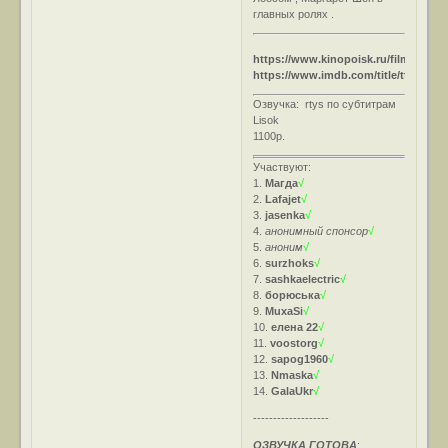
главных ролях .
https://www.kinopoisk.ru/film/71660/
https://www.imdb.com/title/tt0154422
Озвучка: rtys по субтитрам
Lisok
1100р.
Участвуют:
1.
Магда
√
2.
Lafajet
√
3.
jasenka
√
4.
анонимный спонсор
√
5.
аноним
√
6.
surzhoks
√
7.
sashkaelectric
√
8.
борюська
√
9.
MuxaSi
√
10.
елена 22
√
11.
voostorg
√
12.
sapog1960
√
13.
Nmaska
√
14.
GalaUkr
√
-------------------
ОЗВУЧКА ГОТОВА
: