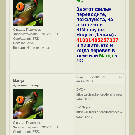
79 р.
За этот фильм
переводите,
пожалуйста, на
этот счет в
ЮMoney (ex-
Откуда:
Подольск
Зарегистрирован
: 2012-10-31
Яндекс Деньги) -
Сообщений:
5723
41001485257337
Пол:
Женский
и пишите, кто и
Возраст:
41
[1985-06-13]
когда перевел в
теме или
Магда
в
ЛС
11
Поделиться
2022-09-
Магда
22 19:44:47
Администратор
DVD -
https://rutracker.org/forum/viewtopic.ph
t=6261192
DVDRip -
https://rutracker.org/forum/viewtopic.ph
t=6261226
Откуда:
Подольск
Зарегистрирован
: 2012-10-31
Сообщений:
5723