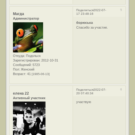
5
Поделиться
2022-07-
Магда
17 23:48:16
Администратор
борюська
Спасибо за участие.
Откуда:
Подольск
Зарегистрирован
: 2012-10-31
Сообщений:
5723
Пол:
Женский
Возраст:
41
[1985-06-13]
6
Поделиться
2022-07-
елена 22
20 07:40:34
Активный участник
участвую