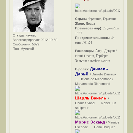
Франция, Германия
Страна
:
Драма
Жанр
:
27 декабря
Премьера (мир)
:
1935
Откуда:
Каунас
84
Продолжительность:
Зарегистрирован
: 2012-10-30
мин. / 01:24
Сообщений:
5029
Пол:
Мужской
Анри Декуан /
Режиссеры
:
Henri Decoin, Герберт
Зельпин / Herbert Selpin
Даниель
В ролях
:
Дарьё
/ Danielle Darrieux
... Hélène de Richemond /
Marianne de Richemond
Шарль Ванель
/
Charles Vanel ... Nebel - un
sculpteur
Морис Эсканд
/ Maurice
Escande ... Henri Bruquier