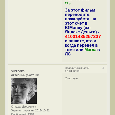
79 р.
За этот фильм
переводите,
пожалуйста, на
этот счет в
ЮMoney (ex-
Яндекс Деньги) -
41001485257337
и пишите, кто и
когда перевел в
теме или
Магда
в
ЛС
2
Поделиться
2022-07-
surzhoks
17 13:12:09
Активный участник
Участвую.
Откуда:
Дзержинск
Зарегистрирован
: 2012-10-31
Сообщений:
1318