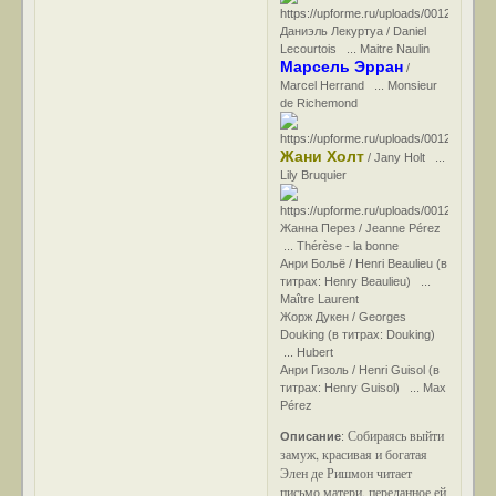
Даниэль Лекуртуа / Daniel
Lecourtois ... Maitre Naulin
Марсель Эрран
/
Marcel Herrand ... Monsieur
de Richemond
Жани Холт
/ Jany Holt ...
Lily Bruquier
Жанна Перез / Jeanne Pérez
... Thérèse - la bonne
Анри Больё / Henri Beaulieu (в
титрах: Henry Beaulieu) ...
Maître Laurent
Жорж Дукен / Georges
Douking (в титрах: Douking)
... Hubert
Анри Гизоль / Henri Guisol (в
титрах: Henry Guisol) ... Max
Pérez
Собираясь выйти
Описание
:
замуж, красивая и богатая
Элен де Ришмон читает
письмо матери, переданное ей