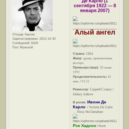
Де Карло (1
сентября 1922 — 8
января 2007)
Алый ангел
Откуда:
Каунас
Зарегистрирован
: 2012-10-30
Сообщений:
5029
Пол:
Мужской
США
Страна
:
драма, приключения,
Жанр
:
вестерн
20 июня
Премьера (мир)
:
1952
81
Продолжительность:
мин. / 01:21
Сидней Сэлкоу /
Режиссер
:
Sidney Salkow
Ивонн Де
В ролях
:
Карло
/ Yvonne De Carlo
... Roxy McClanahan
Рок Хадсон
/ Rock