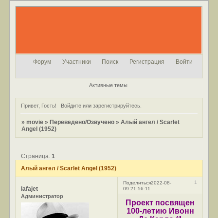
Форум
Участники
Поиск
Регистрация
Войти
Активные темы
Привет, Гость!
Войдите
или
зарегистрируйтесь
.
»
movie
»
Переведено/Озвучено
»
Алый ангел / Scarlet
Angel (1952)
Страница:
1
Алый ангел / Scarlet Angel (1952)
1
Поделиться
2022-08-
lafajet
09 21:56:11
Администратор
Проект посвящен
100-летию Ивонн