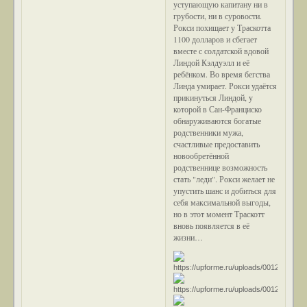
уступающую капитану ни в
грубости, ни в суровости.
Рокси похищает у Траскотта
1100 долларов и сбегает
вместе с солдатской вдовой
Линдой Кэлдуэлл и её
ребёнком. Во время бегства
Линда умирает. Рокси удаётся
прикинуться Линдой, у
которой в Сан-Франциско
обнаруживаются богатые
родственники мужа,
счастливые предоставить
новообретённой
родственнице возможность
стать "леди". Рокси желает не
упустить шанс и добиться для
себя максимальной выгоды,
но в этот момент Траскотт
вновь появляется в её
жизни…