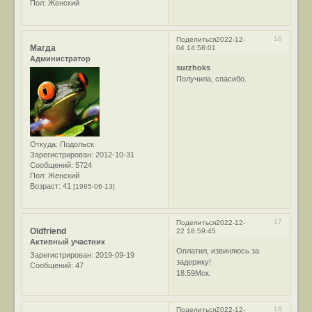
Пол:
Женский
16
Поделиться
2022-12-
Магда
04 14:58:01
Администратор
surzhoks
Получила, спасибо.
Откуда:
Подольск
Зарегистрирован
: 2012-10-31
Сообщений:
5724
Пол:
Женский
Возраст:
41
[1985-06-13]
17
Поделиться
2022-12-
Oldfriend
22 18:59:45
Активный участник
Оплатил, извиняюсь за
Зарегистрирован
: 2019-09-19
задержку!
Сообщений:
47
18.59Мск.
18
Поделиться
2022-12-