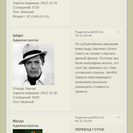
Зарегистрирован
: 2012-10-31
Сообщений:
5724
Пол:
Женский
Возраст:
41
[1985-06-13]
13
Поделиться
2022-11-
lafajet
24 21:23:40
Администратор
По субъективным причинам
Александр Харченко (Агент
Смит) не сможет озвучить
данный фильм. Поэтому мы
были вынуждены искать, кто
смог бы заменить его. Нам
согласился помочь den904.
Замена озвучивающего
позволила несколько
уменьшить стоимость
Откуда:
Каунас
проекта.
Зарегистрирован
: 2012-10-30
Сообщений:
5029
Пол:
Мужской
14
Поделиться
2022-12-
Магда
03 21:25:50
Администратор
ПЕРЕВОД ГОТОВ
: