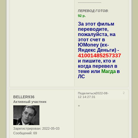
-------------------
ПЕРЕВОД ГОТОВ
:
92 р.
За этот фильм
переводите,
пожалуйста, на
этот счет в
ЮMoney (ex-
Яндекс Деньги) -
41001485257337
и пишите, кто и
когда перевел в
теме или
Магда
в
ЛС
2
Поделиться
2022-08-
BELLER936
12 14:27:31
Активный участник
+
Зарегистрирован
: 2022-05-03
Сообщений:
69