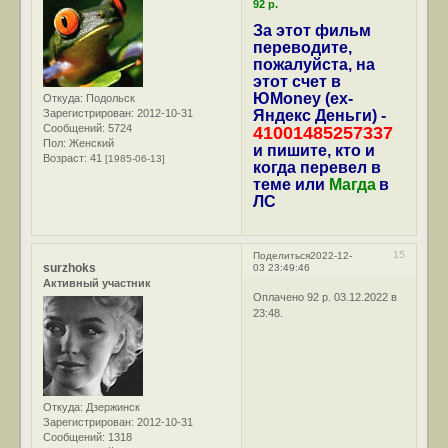
92 р.
За этот фильм
переводите,
пожалуйста, на
этот счет в
ЮMoney (ex-
Откуда:
Подольск
Зарегистрирован
: 2012-10-31
Яндекс Деньги) -
Сообщений:
5724
41001485257337
Пол:
Женский
и пишите, кто и
Возраст:
41
[1985-06-13]
когда перевел в
теме или
Магда
в
ЛС
15
Поделиться
2022-12-
surzhoks
03 23:49:46
Активный участник
Оплачено 92 р. 03.12.2022 в
23:48.
Откуда:
Дзержинск
Зарегистрирован
: 2012-10-31
Сообщений:
1318