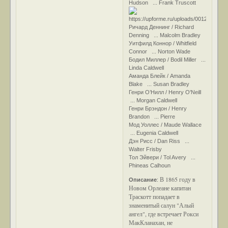
Hudson ... Frank Truscott
Ричард Деннинг / Richard
Denning ... Malcolm Bradley
Уитфилд Коннор / Whitfield
Connor ... Norton Wade
Бодил Миллер / Bodil Miller ...
Linda Caldwell
Аманда Блейк / Amanda
Blake ... Susan Bradley
Генри О’Нилл / Henry O'Neill
... Morgan Caldwell
Генри Брэндон / Henry
Brandon ... Pierre
Мод Уоллес / Maude Wallace
... Eugenia Caldwell
Дэн Рисс / Dan Riss ...
Walter Frisby
Тол Эйвери / Tol Avery ...
Phineas Calhoun
В 1865 году в
Описание
:
Новом Орлеане капитан
Траскотт попадает в
знаменитый салун "Алый
ангел", где встречает Рокси
МакКланахан, не