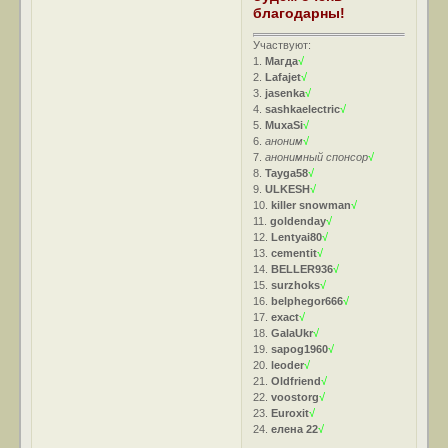
благодарны!
Участвуют:
1.
Магда
√
2.
Lafajet
√
3.
jasenka
√
4.
sashkaelectric
√
5.
MuxaSi
√
6.
аноним
√
7.
анонимный спонсор
√
8.
Tayga58
√
9.
ULKESH
√
10.
killer snowman
√
11.
goldenday
√
12.
Lentyai80
√
13.
cementit
√
14.
BELLER936
√
15.
surzhoks
√
16.
belphegor666
√
17.
exact
√
18.
GalaUkr
√
19.
sapog1960
√
20.
leoder
√
21.
Oldfriend
√
22.
voostorg
√
23.
Euroxit
√
24.
елена 22
√