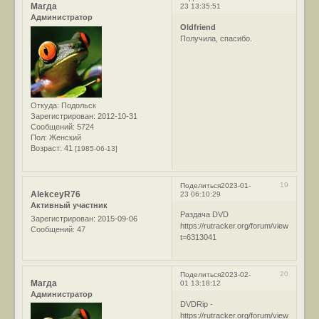
Магда
23 13:35:51
Администратор
Oldfriend
Получила, спасибо.
Откуда:
Подольск
Зарегистрирован
: 2012-10-31
Сообщений:
5724
Пол:
Женский
Возраст:
41
[1985-06-13]
19
Поделиться
2023-01-
AlekceyR76
23 06:10:29
Активный участник
Раздача DVD
Зарегистрирован
: 2015-09-06
https://rutracker.org/forum/viewtopic.ph
Сообщений:
47
t=6313041
20
Поделиться
2023-02-
Магда
01 13:18:12
Администратор
DVDRip -
https://rutracker.org/forum/viewtopic.ph